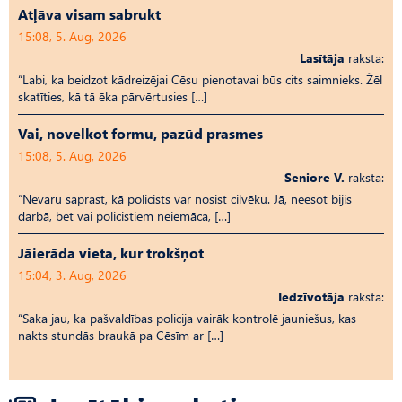
Atļāva visam sabrukt
15:08, 5. Aug, 2026
Lasītāja
raksta:
“Labi, ka beidzot kādreizējai Cēsu pienotavai būs cits saimnieks. Žēl
skatīties, kā tā ēka pārvērtusies […]
Vai, novelkot formu, pazūd prasmes
15:08, 5. Aug, 2026
Seniore V.
raksta:
“Nevaru saprast, kā policists var nosist cilvēku. Jā, neesot bijis
darbā, bet vai policistiem neiemāca, […]
Jāierāda vieta, kur trokšņot
15:04, 3. Aug, 2026
Iedzīvotāja
raksta:
“Saka jau, ka pašvaldības policija vairāk kontrolē jauniešus, kas
nakts stundās braukā pa Cēsīm ar […]