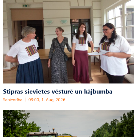
Stipras sievietes vēsturē un kājbumba
Sabiedrība
03:00, 1. Aug, 2026