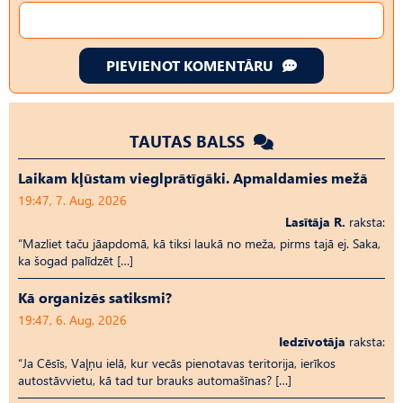
PIEVIENOT KOMENTĀRU
TAUTAS BALSS
Laikam kļūstam vieglprātīgāki. Apmaldamies mežā
19:47, 7. Aug, 2026
Lasītāja R.
raksta:
“Mazliet taču jāapdomā, kā tiksi laukā no meža, pirms tajā ej. Saka,
ka šogad palīdzēt […]
Kā organizēs satiksmi?
19:47, 6. Aug, 2026
Iedzīvotāja
raksta:
“Ja Cēsīs, Vaļņu ielā, kur vecās pienotavas teritorija, ierīkos
autostāvvietu, kā tad tur brauks automašīnas? […]