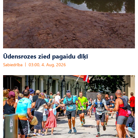
Ūdensrozes zied pagaidu dīķī
Sabiedrība
03:00, 4. Aug, 2026