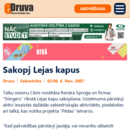
ABONĒŠANA
Sakopj Lejas kapus
Druva
Sabiedrība
02:00, 6. Nov, 2007
Talku sezonu Cēsīs noslēdza Renāra Sproģa un firmas
“Stingers” rīkotā Lejas kapu sakopšana. Uzņēmuma pārstāvji
aktīvi iesaistās dažādās sabiedriskajās aktivitātēs, piedaloties
arī talkā, kas notika projekta “Pēdas” ietvaros.
“Kad pašvaldības pārstāvji jautāja, vai nevarētu atbalstīt