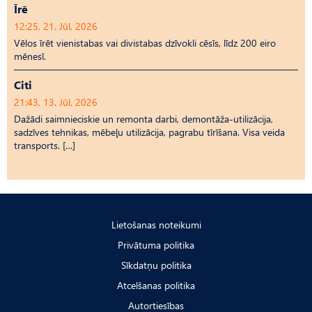
Īrē
12:25, 21. Jūl, 2026
Vēlos īrēt vienistabas vai divistabas dzīvokli cēsīs, līdz 200 eiro
mēnesī.
Citi
21:43, 13. Jūl, 2026
Dažādi saimnieciskie un remonta darbi, demontāža-utilizācija,
sadzīves tehnikas, mēbeļu utilizācija, pagrabu tīrīšana. Visa veida
transports. […]
Lietošanas noteikumi
Privātuma politika
Sīkdatņu politika
Atcelšanas politika
Autortiesības