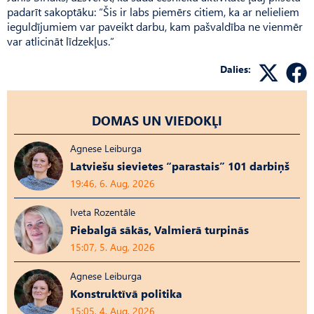
padarīt sakoptāku: “Šis ir labs piemērs citiem, ka ar nelieliem
ieguldījumiem var paveikt darbu, kam pašvaldība ne vienmēr
var atlicināt līdzekļus.”
Dalies:
DOMAS UN VIEDOKĻI
Agnese Leiburga
Latviešu sievietes “parastais” 101 darbiņš
19:46, 6. Aug, 2026
Iveta Rozentāle
Piebalgā sākās, Valmierā turpinās
15:07, 5. Aug, 2026
Agnese Leiburga
Konstruktīvā politika
15:05, 4. Aug, 2026