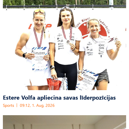
Estere Volfa apliecina savas līderpozīcijas
Sports
09:12, 1. Aug, 2026