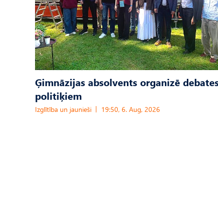
Ģimnāzijas absolvents organizē debates
politiķiem
Izglītība un jaunieši
19:50, 6. Aug, 2026