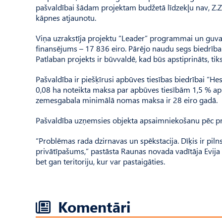
pašvaldībai šādam projektam budžetā līdzekļu nav, Z.Za
kāpnes atjaunotu.
Viņa uzrakstīja projektu “Leader” programmai un guva 
finansējums – 17 836 eiro. Pārējo naudu segs biedrība. “A
Pat­laban projekts ir būvvaldē, kad būs apstiprināts, tik
Pašvaldība ir piešķīrusi apbūves tiesības biedrībai “He
0,08 ha noteikta maksa par apbūves tiesībām 1,5 % a
zemesgabala minimālā nomas maksa ir 28 eiro gadā.
Pašvaldība uzņemsies objekta apsaimniekošanu pēc proj
“Problēmas rada dzirnavas un spēkstacija. Dīķis ir piln
privātīpašums,” pastāsta Raunas novada vadītāja Evija 
bet gan teritoriju, kur var pastaigāties.
Komentāri