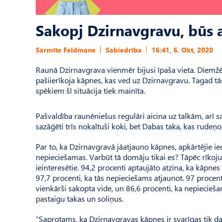
Sakopj Dzirnavgravu, būs 
Sarmīte Feldmane
Sabiedrība
16:41, 6. Okt, 2020
Raunā Dzirnavgrava vienmēr bijusi īpaša vieta. Diemžē
pašiierīkoja kāpnes, kas ved uz Dzirnavgravu. Tagad tā
spēkiem šī situācija tiek mainīta.
Pašvaldība raunēniešus regulāri aicina uz talkām, arī 
sazāģēti trīs nokaltuši koki, bet Dabas taka, kas rudeņ
Par to, ka Dzirnavgravā jāatjauno kāpnes, apkārtējie ie
nepieciešamas. Varbūt tā domāju tikai es? Tāpēc rīkoju
ieinteresētie. 94,2 procenti aptaujāto atzina, ka kāpnes
97,7 procenti, ka tās nepieciešams atjaunot. 97 procenti
vienkārši sakopta vide, un 86,6 procenti, ka nepiecieš
pastaigu takas un soliņus.
“Saprotams, ka Dzirnavgravas kāpnes ir svarīgas tik daud