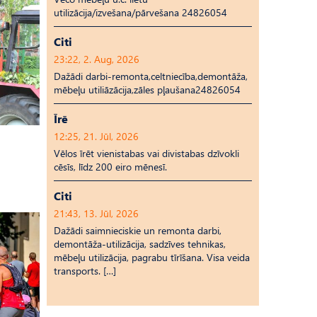
utilizācija/izvešana/pārvešana 24826054
Citi
23:22, 2. Aug, 2026
Dažādi darbi-remonta,celtniecība,demontāža,
mēbeļu utiliāzācija,zāles pļaušana24826054
Īrē
12:25, 21. Jūl, 2026
Vēlos īrēt vienistabas vai divistabas dzīvokli
cēsīs, līdz 200 eiro mēnesī.
Citi
21:43, 13. Jūl, 2026
Dažādi saimnieciskie un remonta darbi,
demontāža-utilizācija, sadzīves tehnikas,
mēbeļu utilizācija, pagrabu tīrīšana. Visa veida
transports. […]