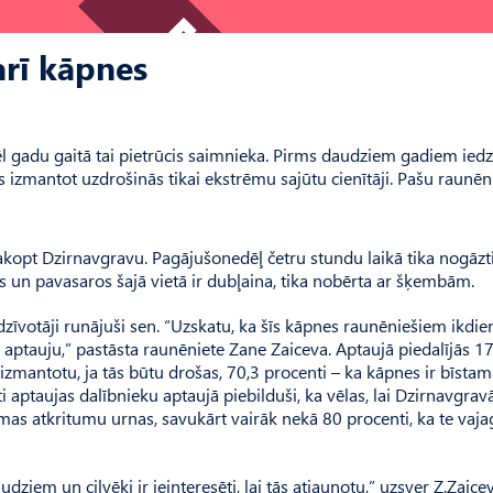
arī kāpnes
l gadu gaitā tai pietrūcis saimnieka. Pirms daudziem gadiem iedz
s izmantot uzdrošinās tikai ekstrēmu sajūtu cienītāji. Pašu raunēn
sakopt Dzirnavgravu. Pagājušonedēļ četru stundu laikā tika nogāzt
os un pavasaros šajā vietā ir dubļaina, tika nobērta ar šķembām.
dzīvotāji runājuši sen. “Uzskatu, ka šīs kāpnes raunēniešiem ikdien
 aptauju,” pastāsta raunēniete Zane Zaiceva. Aptaujā piedalījās 1
 izmantotu, ja tās būtu drošas, 70,3 procenti – ka kāpnes ir bīstam
 aptaujas dalībnieku aptaujā piebilduši, ka vēlas, lai Dzirnav­gravā
amas atkritumu urnas, savukārt vairāk nekā 80 procenti, ka te vaja
ziem un cilvēki ir ieinteresēti, lai tās atjaunotu,” uzsver Z.Zaicev