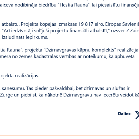
iceva nodibināja biedrību “Hestia Rau­na”, lai piesaistītu finans
atbalstu. Projekta kopējās izmaksas 19 817 eiro, Eiropas Savienī
rī iedzīvotāji solījuši projektu finansiāli atbalstīt,” uzsver Z.Zaic
s izsludināts iepirkums.
stia Rau­na”, projekta “Dzirnavgravas kāpņu komplekts” realizācijai
pmērā no zemes kadastrālās vērtības ar noteikumu, ka apbūvēta
ekta realizācijas.
s sanesumu. Tas pieder pašvaldībai, bet dzirnavas un slūžas ir
Zurģe un piebilst, ka nākotnē Dzirnavgravu nav iecerēts veidot k
Dalies: