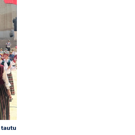
 tautu