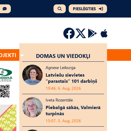
PIESLĒGTIES
OJEKTI
DOMAS UN VIEDOKĻI
Agnese Leiburga
Latviešu sievietes
“parastais” 101 darbiņš
19:46, 6. Aug, 2026
Iveta Rozentāle
Piebalgā sākās, Valmierā
turpinās
15:07, 5. Aug, 2026