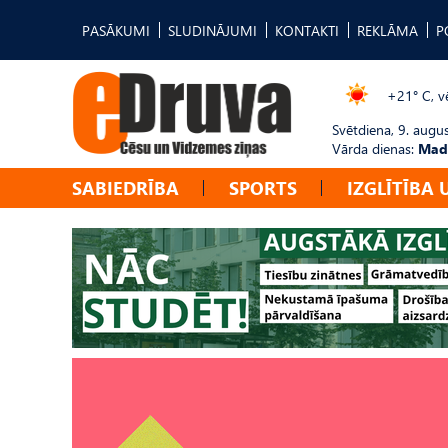
PASĀKUMI
SLUDINĀJUMI
KONTAKTI
REKLĀMA
P
+21° C, vē
Svētdiena, 9. augu
Vārda dienas:
Mad
SABIEDRĪBA
SPORTS
IZGLĪTĪBA 