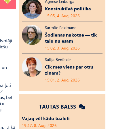
Agnese Leiburga
Konstruktīvā politika
15:05, 4. Aug, 2026
Sarmīte Feldmane
Šodienas nākotne — tik
īvotāji
tālu nu esam
iešu
15:02, 3. Aug, 2026
Sallija Benfelde
Cik mēs viens par otru
i un
zinām?
15:01, 2. Aug, 2026
ā ļoti
72
as, bet
 ir
TAUTAS BALSS
g
Vajag vēl kādu tualeti
19:47, 8. Aug, 2026
a. Tā kā