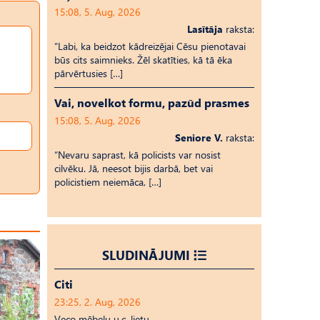
15:08, 5. Aug, 2026
Lasītāja
raksta:
“Labi, ka beidzot kādreizējai Cēsu pienotavai
būs cits saimnieks. Žēl skatīties, kā tā ēka
pārvērtusies […]
Vai, novelkot formu, pazūd prasmes
15:08, 5. Aug, 2026
Seniore V.
raksta:
“Nevaru saprast, kā policists var nosist
cilvēku. Jā, neesot bijis darbā, bet vai
policistiem neiemāca, […]
SLUDINĀJUMI
Citi
23:25, 2. Aug, 2026
Veco mēbeļu u.c. lietu