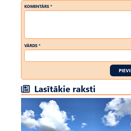
KOMENTĀRS *
VĀRDS *
PIEV
Lasītākie raksti