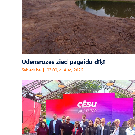
Ūdensrozes zied pagaidu dīķī
Sabiedrība
03:00, 4. Aug, 2026