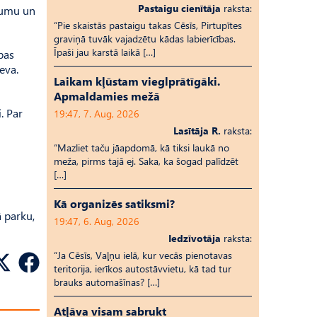
Pastaigu cienītāja
raksta:
ējumu un
“Pie skaistās pastaigu takas Cēsīs, Pirtupītes
graviņā tuvāk vajadzētu kādas labierīcības.
Īpaši jau karstā laikā […]
bas
eva.
Laikam kļūstam vieglprātīgāki.
Apmaldamies mežā
. Par
19:47, 7. Aug, 2026
Lasītāja R.
raksta:
“Mazliet taču jāapdomā, kā tiksi laukā no
meža, pirms tajā ej. Saka, ka šogad palīdzēt
[…]
Kā organizēs satiksmi?
ā parku,
19:47, 6. Aug, 2026
Iedzīvotāja
raksta:
“Ja Cēsīs, Vaļņu ielā, kur vecās pienotavas
teritorija, ierīkos autostāvvietu, kā tad tur
brauks automašīnas? […]
Atļāva visam sabrukt