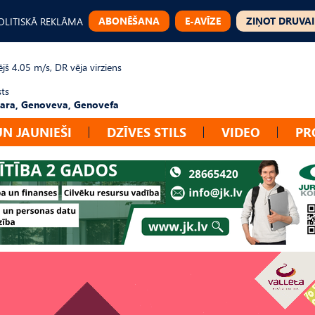
ABONĒŠANA
E-AVĪZE
ZIŅOT DRUVAI
OLITISKĀ REKLĀMA
jš 4.05 m/s, DR vēja virziens
sts
ara, Genoveva, Genovefa
UN JAUNIEŠI
DZĪVES STILS
VIDEO
PR