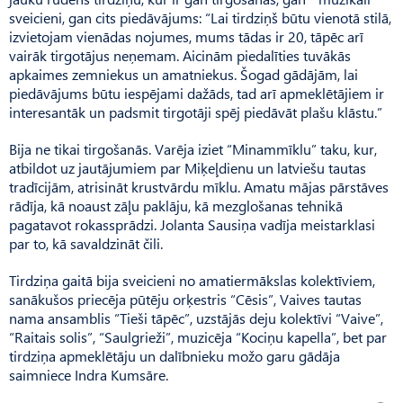
sveicieni, gan cits piedāvājums: “Lai tirdziņš būtu vienotā stilā,
izvietojam vienādas nojumes, mums tādas ir 20, tāpēc arī
vairāk tirgotājus neņemam. Aicinām piedalīties tuvākās
apkaimes zemniekus un amatniekus. Šogad gādājām, lai
piedāvājums būtu iespējami dažāds, tad arī apmeklētājiem ir
interesantāk un pa­dsmit tirgotāji spēj piedāvāt plašu klāstu.”
Bija ne tikai tirgošanās. Varēja iziet “Minammīklu” taku, kur,
atbildot uz jautājumiem par Miķeļdienu un latviešu tautas
tradīcijām, atrisināt krustvārdu mīklu. Amatu mājas pārstāves
rādīja, kā noaust zāļu paklāju, kā mezglošanas tehnikā
pagatavot rokassprādzi. Jolanta Sausiņa vadīja meistarklasi
par to, kā savaldzināt čili.
Tirdziņa gaitā bija sveicieni no amatiermākslas kolektīviem,
sanākušos priecēja pūtēju orķestris “Cēsis”, Vaives tautas
nama ansamblis “Tieši tāpēc”, uzstājās deju kolektīvi “Vaive”,
“Raitais solis”, “Saulgrieži”, muzicēja “Kociņu kapella”, bet par
tirdziņa apmeklētāju un dalībnieku možo garu gādāja
saimniece Indra Kumsāre.