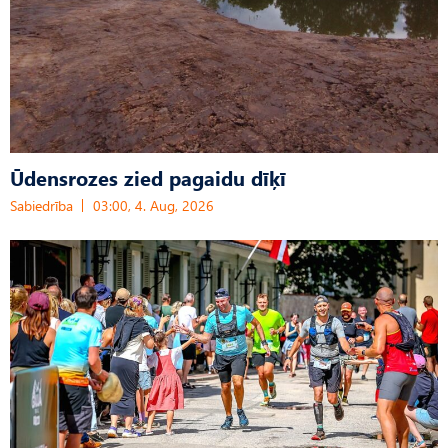
Ūdensrozes zied pagaidu dīķī
Sabiedrība
03:00, 4. Aug, 2026