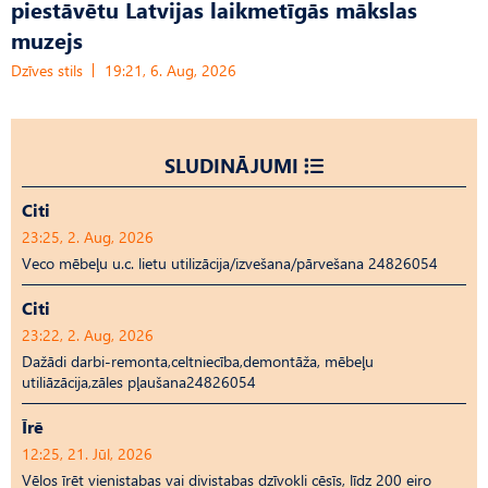
piestāvētu Latvijas laikmetīgās mākslas
muzejs
Dzīves stils
19:21, 6. Aug, 2026
SLUDINĀJUMI
Citi
23:25, 2. Aug, 2026
Veco mēbeļu u.c. lietu utilizācija/izvešana/pārvešana 24826054
Citi
23:22, 2. Aug, 2026
Dažādi darbi-remonta,celtniecība,demontāža, mēbeļu
utiliāzācija,zāles pļaušana24826054
Īrē
12:25, 21. Jūl, 2026
Vēlos īrēt vienistabas vai divistabas dzīvokli cēsīs, līdz 200 eiro