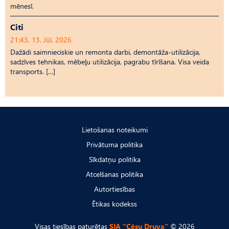
mēnesī.
Citi
21:43, 13. Jūl, 2026
Dažādi saimnieciskie un remonta darbi, demontāža-utilizācija,
sadzīves tehnikas, mēbeļu utilizācija, pagrabu tīrīšana. Visa veida
transports. […]
Lietošanas noteikumi
Privātuma politika
Sīkdatņu politika
Atcelšanas politika
Autortiesības
Ētikas kodekss
Visas tiesības paturētas
SIA "Cēsu Druva"
© 2026