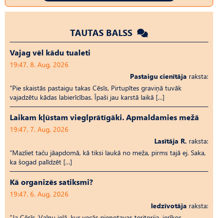
TAUTAS BALSS
Vajag vēl kādu tualeti
19:47, 8. Aug, 2026
Pastaigu cienītāja
raksta:
“Pie skaistās pastaigu takas Cēsīs, Pirtupītes graviņā tuvāk
vajadzētu kādas labierīcības. Īpaši jau karstā laikā […]
Laikam kļūstam vieglprātīgāki. Apmaldamies mežā
19:47, 7. Aug, 2026
Lasītāja R.
raksta:
“Mazliet taču jāapdomā, kā tiksi laukā no meža, pirms tajā ej. Saka,
ka šogad palīdzēt […]
Kā organizēs satiksmi?
19:47, 6. Aug, 2026
Iedzīvotāja
raksta:
“Ja Cēsīs, Vaļņu ielā, kur vecās pienotavas teritorija, ierīkos