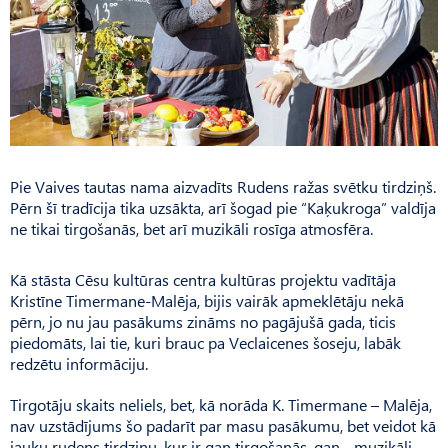
Pie Vaives tautas nama aizvadīts Rudens ražas svētku tirdziņš.
Pērn šī tradīcija tika uzsākta, arī šogad pie “Kaķukroga” valdīja
ne tikai tirgošanās, bet arī muzikāli rosīga atmosfēra.
Kā stāsta Cēsu kultūras centra kultūras projektu vadītāja
Kristīne Timermane-Malēja, bijis vairāk apmeklētāju nekā
pērn, jo nu jau pasākums zināms no pagājušā gada, ticis
piedomāts, lai tie, kuri brauc pa Veclaicenes šoseju, labāk
redzētu informāciju.
Tirgotāju skaits neliels, bet, kā norāda K. Timermane – Malēja,
nav uzstādījums šo padarīt par masu pasākumu, bet veidot kā
jauku rudens tirdziņu, kur ir gan tirgošanās, gan muzikāli