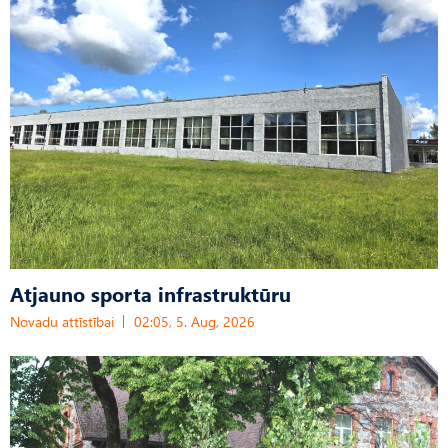
Atjauno sporta infrastruktūru
Novadu attīstībai
02:05, 5. Aug, 2026