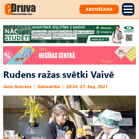
ABONĒŠANA
Rudens ražas svētki Vaivē
Jānis Gabrāns
Sabiedrība
20:24, 27. Sep, 2021