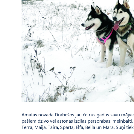
Amatas novada Drabešos jau četrus gadus savu mājviet
pašiem dzīvo vēl astoņas izcilas personības: melnbalti, 
Terra, Maija, Taira, Sparta, Elfa, Bella un Māra. Suņi tie