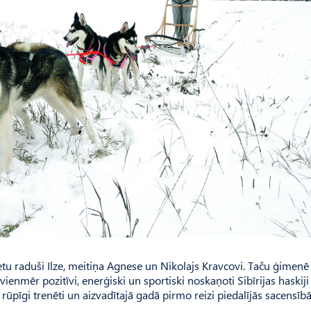
u raduši Ilze, meitiņa Agnese un Nikolajs Kravcovi. Taču ģimenē
vienmēr pozitīvi, enerģiski un sportiski noskaņoti Sibīrijas haskij
k rūpīgi trenēti un aizvadītajā gadā pirmo reizi piedalījās sacensībā