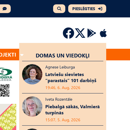
PIESLĒGTIES
OJEKTI
DOMAS UN VIEDOKĻI
Agnese Leiburga
Latviešu sievietes
“parastais” 101 darbiņš
19:46, 6. Aug, 2026
Iveta Rozentāle
Piebalgā sākās, Valmierā
turpinās
15:07, 5. Aug, 2026