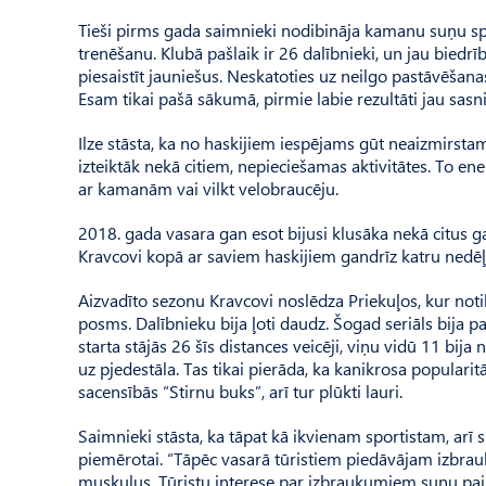
Tieši pirms gada saimnieki nodibināja kamanu suņu sp
trenēšanu. Klubā pašlaik ir 26 dalībnieki, un jau biedrī
piesaistīt jauniešus. Neskatoties uz neilgo pastāvēšanas 
Esam tikai pašā sākumā, pirmie labie rezultāti jau sasni
Ilze stāsta, ka no haskijiem iespējams gūt neaizmirstam
izteiktāk nekā citiem, nepieciešamas aktivitātes. To en
ar kamanām vai vilkt velobraucēju.
2018. gada vasara gan esot bijusi klusāka nekā citus g
Kravcovi kopā ar saviem haskijiem gandrīz katru nedēļas 
Aizvadīto sezonu Kravcovi noslēdza Priekuļos, kur not
posms. Dalībnieku bija ļoti daudz. Šogad seriāls bija pa
starta stājās 26 šīs distances veicēji, viņu vidū 11 bija
uz pjedestāla. Tas tikai pierāda, ka kanikrosa popularit
sacensībās “Stirnu buks”, arī tur plūkti lauri.
Saimnieki stāsta, ka tāpat kā ikvienam sportistam, arī 
piemērotai. “Tāpēc vasarā tūristiem piedāvājam izbraukt
muskuļus. Tūristu interese par izbraukumiem suņu pajūgā