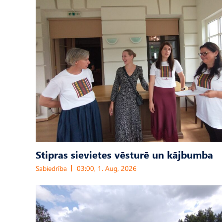
Stipras sievietes vēsturē un kājbumba
Sabiedrība
03:00, 1. Aug, 2026