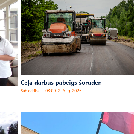
Ceļa darbus pabeigs šoruden
Sabiedrība
03:00, 2. Aug, 2026