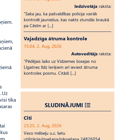
Iedzīvotāja
raksta:
“Saka jau, ka pašvaldības policija vairāk
kontrolē jauniešus, kas nakts stundās braukā
soņiem.
pa Cēsīm ar […]
Vajadzīga ātruma kontrole
suņiem,
15:04, 2. Aug, 2026
ucienā
Autovadītājs
raksta:
“Pēdējais laiks uz Vid­ze­mes šosejas no
 ziemā
Līgatnes līdz Ieriķiem arī ieviest ātruma
kontroles posmu. Citādi […]
s
. Uz
isi tika
SLUDINĀJUMI
asaras
Citi
tai
23:25, 2. Aug, 2026
ākus
Veco mēbeļu u.c. lietu
iem
utilizācija/izvešana/pārvešana 24826054