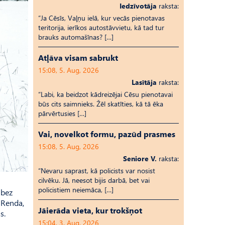
Iedzīvotāja
raksta:
“Ja Cēsīs, Vaļņu ielā, kur vecās pienotavas
teritorija, ierīkos autostāvvietu, kā tad tur
brauks automašīnas? […]
Atļāva visam sabrukt
15:08, 5. Aug, 2026
Lasītāja
raksta:
“Labi, ka beidzot kādreizējai Cēsu pienotavai
būs cits saimnieks. Žēl skatīties, kā tā ēka
pārvērtusies […]
Vai, novelkot formu, pazūd prasmes
15:08, 5. Aug, 2026
Seniore V.
raksta:
“Nevaru saprast, kā policists var nosist
cilvēku. Jā, neesot bijis darbā, bet vai
policistiem neiemāca, […]
 bez
i Renda,
Jāierāda vieta, kur trokšņot
s.
15:04, 3. Aug, 2026