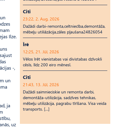
Citi
 un
23:22, 2. Aug, 2026
odzes
Dažādi darbi-remonta,celtniecība,demontāža,
ismam
mēbeļu utiliāzācija,zāles pļaušana24826054
jas Ilze.
Īrē
suns
12:25, 21. Jūl, 2026
sajust
Vēlos īrēt vienistabas vai divistabas dzīvokli
das
cēsīs, līdz 200 eiro mēnesī.
cijas -,
Citi
iem un
21:43, 13. Jūl, 2026
duma
Dažādi saimnieciskie un remonta darbi,
demontāža-utilizācija, sadzīves tehnikas,
mēbeļu utilizācija, pagrabu tīrīšana. Visa veida
ad, ja
transports. […]
ām
stību,
anās, uz