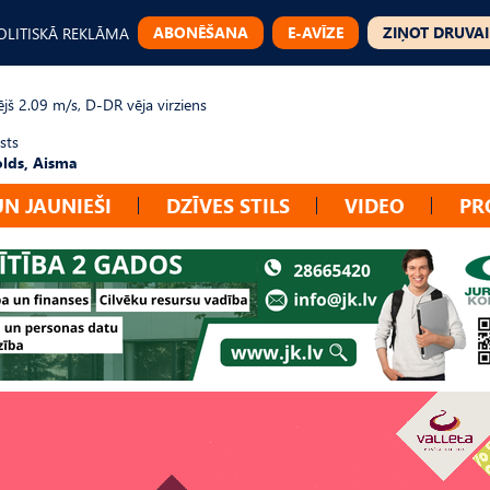
ABONĒŠANA
E-AVĪZE
ZIŅOT DRUVAI
OLITISKĀ REKLĀMA
jš 2.09 m/s, D-DR vēja virziens
sts
lds, Aisma
UN JAUNIEŠI
DZĪVES STILS
VIDEO
PR