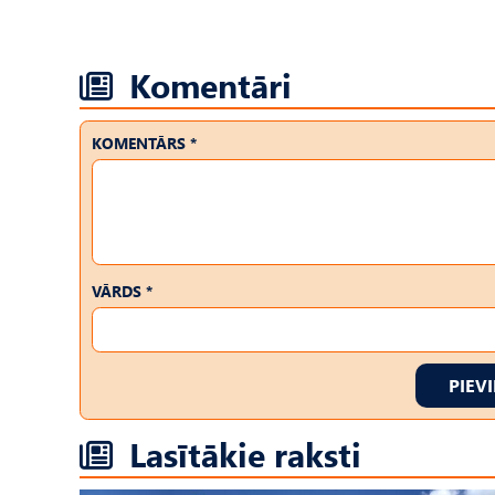
Komentāri
KOMENTĀRS *
VĀRDS *
PIEV
Lasītākie raksti