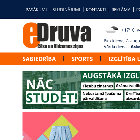
PASĀKUMI
SLUDINĀJUMI
KONTAKTI
REKLĀMA
P
+17° C, vē
Piektdiena, 7. augu
Vārda dienas:
Asko
SABIEDRĪBA
SPORTS
IZGLĪTĪBA 