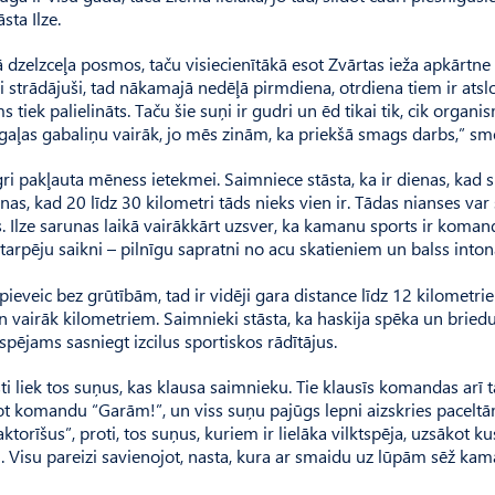
sta Ilze.
ļā dzelzceļa posmos, taču visiecienītākā esot Zvārtas ieža apkārtne
i strādājuši, tad nākamajā nedēļā pirmdiena, otrdiena tiem ir atsl
tiek palielināts. Taču šie suņi ir gudri un ēd tikai tik, cik organ
gaļas gabaliņu vairāk, jo mēs zinām, ka priekšā smags darbs,” sme
ngri pakļauta mēness ietekmei. Saimnie­ce stāsta, ka ir dienas, kad 
nas, kad 20 līdz 30 kilometri tāds nieks vien ir. Tādas nianses var 
s. Ilze sarunas laikā vairākkārt uzsver, ka kamanu sports ir koman
tarpēju saikni – pilnīgu sapratni no acu skatieniem un balss intonā
ņi pieveic bez grūtībām, tad ir vidēji gara distance līdz 12 kilometr
n vairāk kilometriem. Saimnieki stāsta, ka haskija spēka un brie
spējams sasniegt izcilus sportiskos rādītājus.
i liek tos suņus, kas klausa saimnieku. Tie klausīs komandas arī t
dot komandu “Garām!”, un viss suņu pajūgs lepni aizskries pacelt
orīšus”, proti, tos suņus, kuriem ir lielāka vilkt­spēja, uzsākot ku
mu. Visu pareizi savienojot, nasta, kura ar smaidu uz lūpām sēž kam