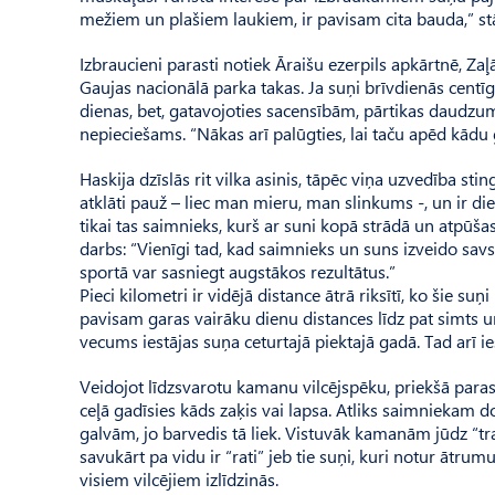
mežiem un plašiem laukiem, ir pavisam cita bauda,” stā
Izbraucieni parasti notiek Āraišu ezerpils apkārtnē, Za
Gaujas nacionālā parka takas. Ja suņi brīvdienās centīg
dienas, bet, gatavojoties sacensībām, pārtikas daudzums 
nepieciešams. “Nākas arī palūgties, lai taču apēd kādu 
Haskija dzīslās rit vilka asinis, tāpēc viņa uzvedība sti
atklāti pauž – liec man mieru, man slinkums -, un ir die
tikai tas saimnieks, kurš ar suni kopā strādā un atpūša
darbs: “Vienīgi tad, kad saimnieks un suns izveido savs
sportā var sasniegt augstākos rezultātus.”
Pieci kilometri ir vidējā distance ātrā riksītī, ko šie su
pavisam garas vairāku dienu distances līdz pat simts u
vecums iestājas suņa ceturtajā piektajā gadā. Tad arī ie
Veidojot līdzsvarotu kamanu vilcējspēku, priekšā parast
ceļā gadīsies kāds zaķis vai lapsa. Atliks saimniekam 
galvām, jo barvedis tā liek. Vistuvāk kamanām jūdz “trakt
savukārt pa vidu ir “rati” jeb tie suņi, kuri notur ātru
visiem vilcējiem izlīdzinās.