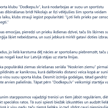
orta klubu “Dodkepu.lv”, kurā nodarbojas ar suņu un sportistu
bas dibināšanas brīdī Nikolajs ar Ilzi vēlējušies šim sporta veidam
laiku, klubs strauji iegūst popularitāti: “Ļoti liels prieks par cen
egti.”
as emocijas, pieredzi un prieku ikdienas dzīvei, taču šīs šķirnes 
erģija šķiet nebeidzama, un suņi jebkurā mirklī gatavi doties izbra
adus, jo lielā karstuma dēļ nācies ar sportošanu piebremzēt, taču
nogali kaut kur Latvijā stājas uz starta līnijas.
ika populārākā ziemas skriešanas seri­āla “Noskrien ziemu” pirmai
pildināts ar kanikrosu, kurā dalībnieks distanci veica kopā ar suni
 no viņu suņu sporta kluba. Desmit izcīnīja godalgas, tātad gandrīz v
āte arvien palielinās. Tāpat pērn “Dodke­pu.lv” veiksmīgi startēja v
sunim starpposmos vajadzīgi treniņi un tiem jābūt regulāriem, diē
 speciālos ratos. Tā suņi spiesti biežāk izkustēties un audzēt liel
 ir visu gadu, taču ziemā lielāka, jo tad, slīdot cauri piesniguš