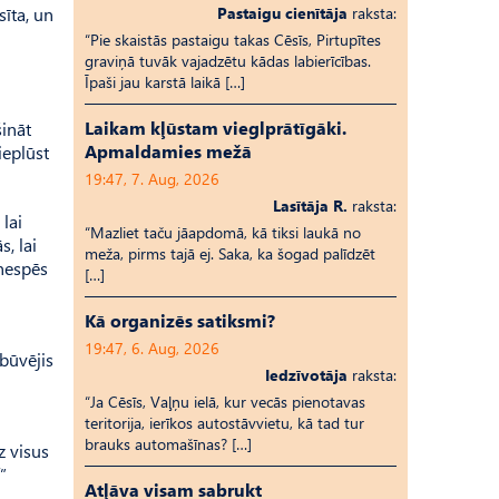
sīta, un
Pastaigu cienītāja
raksta:
“Pie skaistās pastaigu takas Cēsīs, Pirtupītes
graviņā tuvāk vajadzētu kādas labierīcības.
Īpaši jau karstā laikā […]
Laikam kļūstam vieglprātīgāki.
šināt
Apmaldamies mežā
ieplūst
19:47, 7. Aug, 2026
Lasītāja R.
raksta:
 lai
“Mazliet taču jāapdomā, kā tiksi laukā no
, lai
meža, pirms tajā ej. Saka, ka šogad palīdzēt
 nespēs
[…]
Kā organizēs satiksmi?
19:47, 6. Aug, 2026
būvējis
Iedzīvotāja
raksta:
“Ja Cēsīs, Vaļņu ielā, kur vecās pienotavas
teritorija, ierīkos autostāvvietu, kā tad tur
brauks automašīnas? […]
z visus
”
Atļāva visam sabrukt