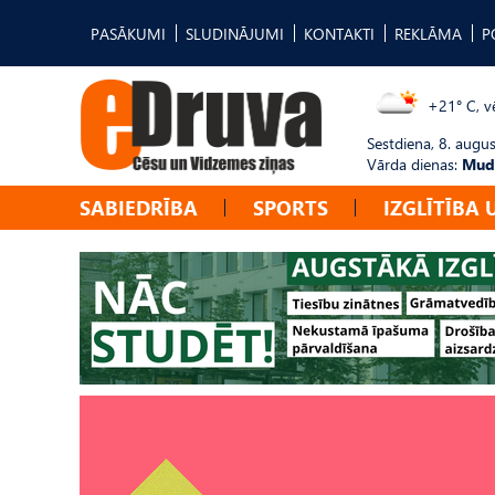
PASĀKUMI
SLUDINĀJUMI
KONTAKTI
REKLĀMA
P
+21° C, vē
Sestdiena, 8. augus
Vārda dienas:
Mudī
SABIEDRĪBA
SPORTS
IZGLĪTĪBA 