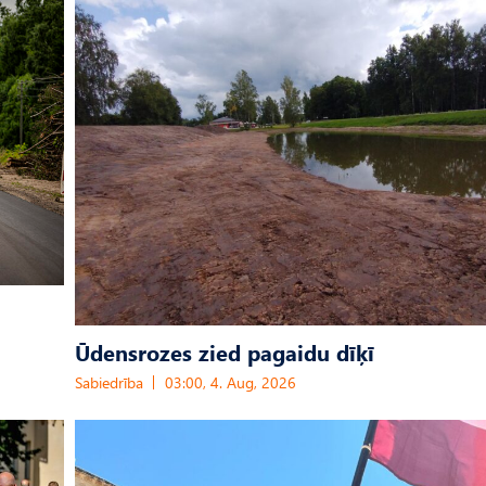
Ūdensrozes zied pagaidu dīķī
Sabiedrība
03:00, 4. Aug, 2026