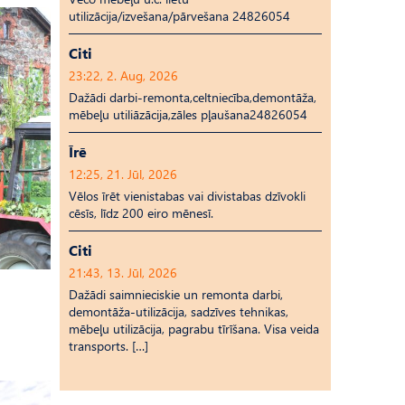
utilizācija/izvešana/pārvešana 24826054
Citi
23:22, 2. Aug, 2026
Dažādi darbi-remonta,celtniecība,demontāža,
mēbeļu utiliāzācija,zāles pļaušana24826054
Īrē
12:25, 21. Jūl, 2026
Vēlos īrēt vienistabas vai divistabas dzīvokli
cēsīs, līdz 200 eiro mēnesī.
Citi
21:43, 13. Jūl, 2026
Dažādi saimnieciskie un remonta darbi,
demontāža-utilizācija, sadzīves tehnikas,
mēbeļu utilizācija, pagrabu tīrīšana. Visa veida
transports. […]