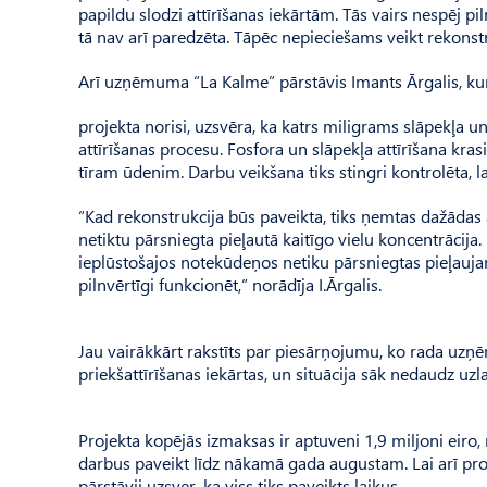
papildu slodzi attīrīšanas iekārtām. Tās vairs nespēj piln
tā nav arī paredzēta. Tāpēc nepieciešams veikt rekonstruk
Arī uzņēmuma “La Kalme” pārstāvis Imants Ārgalis, ku
projekta norisi, uzsvēra, ka katrs miligrams slāpekļa un
attīrīšanas procesu. Fosfora un slāpekļa attīrīšana kras
tīram ūdenim. Darbu veikšana tiks stingri kontrolēta, la
“Kad rekonstrukcija būs paveikta, tiks ņemtas dažādas ana
netiktu pārsniegta pieļautā kaitīgo vielu koncentrācij
ieplūstošajos notekūdeņos netiku pārsniegtas pieļauj
pilnvērtīgi funkcionēt,” norādīja I.Ārgalis.
Jau vairākkārt rakstīts par piesārņojumu, ko rada uzņē
priekšattīrīšanas iekārtas, un situācija sāk nedaudz u
Projekta kopējās izmaksas ir aptuveni 1,9 miljoni eiro
darbus paveikt līdz nākamā gada augustam. Lai arī proc
pārstāvji uzsver, ka viss tiks paveikts laikus.