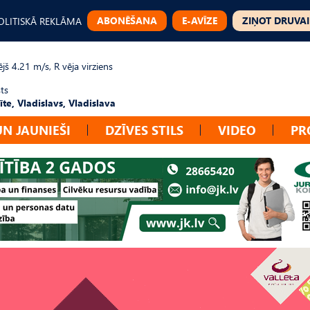
ABONĒŠANA
E-AVĪZE
ZIŅOT DRUVAI
OLITISKĀ REKLĀMA
jš 4.21 m/s, R vēja virziens
ts
te, Vladislavs, Vladislava
UN JAUNIEŠI
DZĪVES STILS
VIDEO
PR