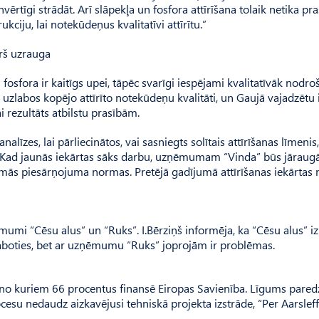
vērtīgi strādāt. Arī slāpekļa un fosfora attīrīšana tolaik netika pra
ciju, lai notekūdeņus kvalitatīvi attīrītu.”
rš uzrauga
 fosfora ir kaitīgs upei, tāpēc svarīgi iespējami kvalitatīvāk nodro
i uzlabos kopējo attīrīto notekūdeņu kvalitāti, un Gaujā vajadzētu 
i rezultāts atbilstu prasībām.
līzes, lai pārliecinātos, vai sasniegts solītais attīrīšanas līmenis,
a. Kad jaunās iekārtas sāks darbu, uzņēmumam “Vinda” būs jāraugās
amās piesārņojuma normas. Pretējā gadījumā attīrīšanas iekārtas
mumi “Cēsu alus” un “Ruks”. I.Bērziņš informēja, ka “Cēsu alus” iz
zlaboties, bet ar uzņēmumu “Ruks” joprojām ir problēmas.
, no kuriem 66 procentus finansē Eiropas Savienība. Līgums pared
esu nedaudz aizkavējusi tehniskā projekta izstrāde, “Per Aarsleff