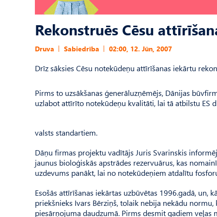
Rekonstruēs Cēsu attīrīšan
Druva
Sabiedrība
02:00, 12. Jūn, 2007
Drīz sāksies Cēsu notekūdeņu attīrīšanas iekārtu rekons
Pirms to uzsākšanas ģenerāluzņēmējs, Dānijas būvfirma 
uzlabot attīrīto notekūdeņu kvalitāti, lai tā atbilstu ES 
valsts standartiem.
Dāņu firmas projektu vadītājs Juris Svarinskis informēj
jaunus bioloģiskās apstrādes rezervuārus, kas nomainīs
uzdevums panākt, lai no notekūdeņiem atdalītu fosforu 
Esošās attīrīšanas iekārtas uzbūvētas 1996.gadā, un, 
priekšnieks Ivars Bērziņš, tolaik nebija nekādu normu, 
piesārņojuma daudzumā. Pirms desmit gadiem veļas mašī