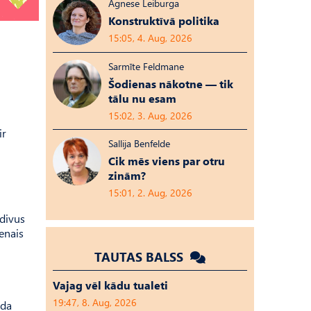
Agnese Leiburga
Konstruktīvā politika
15:05, 4. Aug, 2026
Sarmīte Feldmane
Šodienas nākotne — tik
tālu nu esam
15:02, 3. Aug, 2026
ir
Sallija Benfelde
Cik mēs viens par otru
zinām?
15:01, 2. Aug, 2026
 divus
enais
TAUTAS BALSS
Vajag vēl kādu tualeti
19:47, 8. Aug, 2026
ada