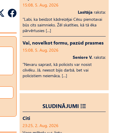
15:08, 5. Aug, 2026
Lasītāja
raksta:
“Labi, ka beidzot kādreizējai Cēsu pienotavai
būs cits saimnieks. Žēl skatīties, kā tā ēka
pārvērtusies […]
Vai, novelkot formu, pazūd prasmes
15:08, 5. Aug, 2026
Seniore V.
raksta:
“Nevaru saprast, kā policists var nosist
cilvēku. Jā, neesot bijis darbā, bet vai
policistiem neiemāca, […]
SLUDINĀJUMI
Citi
23:25, 2. Aug, 2026
Veco mēbeļu u.c. lietu