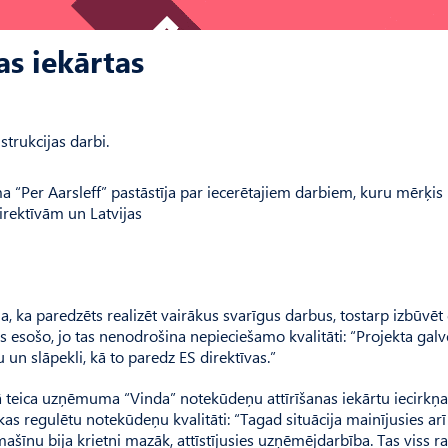
as iekārtas
trukcijas darbi.
“Per Aarsleff” pastāstīja par iecerētajiem darbiem, kuru mērķis 
direktīvām un Latvijas
a, ka paredzēts realizēt vairākus svarīgus darbus, tostarp izbūvēt
 esošo, jo tas nenodrošina nepieciešamo kvalitāti: “Projekta galv
un slāpekli, kā to paredz ES direktīvas.”
kā teica uzņēmuma “Vinda” notekūdeņu attīrīšanas iekārtu iecirkņa
kas regulētu notekūdeņu kvalitāti: “Tagad situācija mainījusies arī
nu bija krietni mazāk, attīstījusies uzņēmējdarbība. Tas viss r