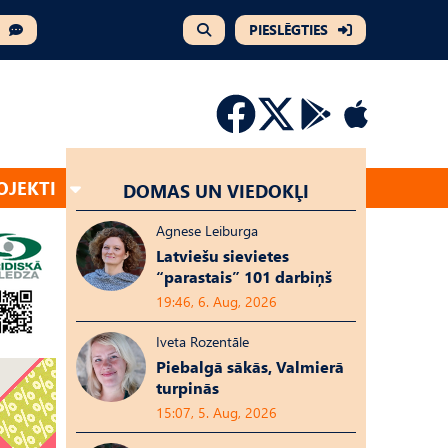
PIESLĒGTIES
OJEKTI
DOMAS UN VIEDOKĻI
Agnese Leiburga
Latviešu sievietes
“parastais” 101 darbiņš
19:46, 6. Aug, 2026
Iveta Rozentāle
Piebalgā sākās, Valmierā
turpinās
15:07, 5. Aug, 2026