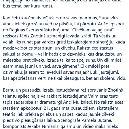
būs tēma, par kuru runāt.
Kad četri kucēni atvadījušies no savas mammas, Suņu vīrs
viņus ieliek grozā un ved uz pilsētu, lai pārdotu. Ar šo epizodi
no Regīnas Ezeras stāstu krājuma “Cilvēkam vajag suni”
režisors Jānis Znotiņš uzmanīgi ievada izrādi. Tā vēstīs un
vēlāk liks runāt par vārdos grūti izskaidrojamo sinerģiju, kāda
mēdz veidoties starp suni un cilvēku. Rakstniece stāstus
sākusi ar domu – vai ir kāds cits dzīvnieks, kas draudzību un
mīlestību pret cilvēku izrāda tā, kā to spēj suns. Un cik mīloši
esam mēs, jauni un veci, savā ģimenē? Cik mīloši pret
dzīvnieku, ja esam to ieveduši savās mājās? Lūk, jautājumi,
kas apspriešanas vērti ne tikai pieaugušo, bet arī skolēnu vidū.
Bērnu un pusaudžu izrāžu iestudēšanā režisors Jānis Znotiņš
talantu apliecinājis vairākkārt. Iestudējums Valmieras teātrī
tapis sadarbībā ar dramaturģi Anci Muižnieci. No rakstnieces
stāstiem apkopotus, 21. gadsimta pusaudžiem, skatītājiem
teātris liek priekšā priekus un sāpes, kādus jaunie cilvēki
piedzīvo pieaugšanas laikā. Scenogrāfe Pamela Butāne,
komponists Jēkabs Nīmanis, gaismu un video mākslinieks