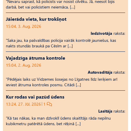
“Nevaru saprast, kā policists var nosist cilvēku. Jā, neesot bijis
darbā, bet vai policistiem neiemāca, […]
Jāierāda vieta, kur trokšņot
15:04, 3. Aug, 2026
Iedzīvotāja
raksta:
“Saka jau, ka pašvaldības policija vairāk kontrolē jauniešus, kas
nakts stundās braukā pa Cēsīm ar […]
Vajadzīga ātruma kontrole
15:04, 2. Aug, 2026
Autovadītājs
raksta:
“Pēdējais laiks uz Vid­ze­mes šosejas no Līgatnes līdz Ieriķiem arī
ieviest ātruma kontroles posmu. Citādi […]
Kur rodas vai pazūd ūdens
13:24, 27. Jūl, 2026
1
Lasītājs
raksta:
“Kā tas nākas, ka man dzīvoklī ūdens skaitītājs rāda nepilnu
kubikmetru patērētā ūdens, bet rēķinā […]