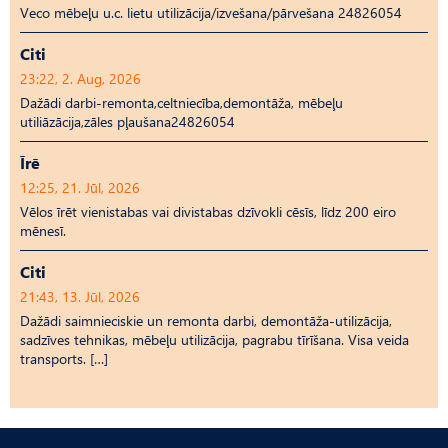
Veco mēbeļu u.c. lietu utilizācija/izvešana/pārvešana 24826054
Citi
23:22, 2. Aug, 2026
Dažādi darbi-remonta,celtniecība,demontāža, mēbeļu
utiliāzācija,zāles pļaušana24826054
Īrē
12:25, 21. Jūl, 2026
Vēlos īrēt vienistabas vai divistabas dzīvokli cēsīs, līdz 200 eiro
mēnesī.
Citi
21:43, 13. Jūl, 2026
Dažādi saimnieciskie un remonta darbi, demontāža-utilizācija,
sadzīves tehnikas, mēbeļu utilizācija, pagrabu tīrīšana. Visa veida
transports. […]