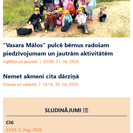
“Vasara Mālos” pulcē bērnus radošam
piedzīvojumam un jautrām aktivitātēm
Izglītība un jaunieši
03:00, 31. Jūl, 2026
Nemet akmeni cita dārziņā
Domas un viedokļi
14:16, 30. Jūl, 2026
SLUDINĀJUMI
Citi
23:25, 2. Aug, 2026