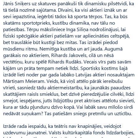
Jānis Sniķers uz skatuves panākuši tik dinamisku pilsētvidi, ka
tā tiešā nozīmē sajūtama. Dīvaini, ka visi aktieri iznāk un ar
sevi iepazīstina, ieģērbti tādos kā sporta tērpos. Tas, ka būs
skatāms sportotprieks, kustību dinamika, nav tālu no
patiesības. Tērpu māksliniece Inga Siliņa nodrošinājusi, lai
fiziski spēcīgākie aktieri patiešām var apliecināties celtspējā,
bet trauslākie būt kustīgi bez mitas. Tas izrādei piedod
mūsdienu ritmu. Nemitīga kustība un arī jauda. Augumā
garākais no aktieriem, Rihards Jakovels, cilā un nēsā
vectētiņu, kuru spēlē Rihards Rudāks. Vecais vīrs pats savām
kājām un prāta tempam netiek līdzi. Sportisks kostīms šajā
izrādē lieti noder par gada labāko Latvijas aktieri nosauktajam
Mārtiņam Meieram. Veids, kā viņš attēlo pārāk iereibušu
vīrieti, sasniedz tādu aktiermeistarību, ka jaunākās paaudzes
skatītājiem raisīs smieklus, bet dzīvē pieredzējušie cilvēki, līdzi
smejot, iespējams, jutīs līdzjūtību pret aktrises attēlotu sievieti,
kura ar tādu pļunduru dzīvo kopā. Vai labāk savu mīlošo sirdi
nedāvāt suņukam? Tas patiešām sniegs pretmīlu un uzticību.
Izrāde rada iespaidu, ka teātris nav knapinājies, veidojot
uzdevumu jaunatnei. Valsts kultūrkapitāla fonds līdzdarbojies,