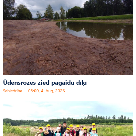
Ūdensrozes zied pagaidu dīķī
Sabiedrība
03:00, 4. Aug, 2026