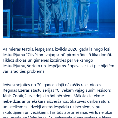
Valmieras teātris, iespējams, izvilcis 2020. gada laimīgo lozi.
Iestudējuma “Cilvēkam vajag suni” pirmizrāde tā lika domāt.
Tiklīdz skolas un ģimenes izdzirdēs par veiksmīgo
iestudējumu, šoziem un, iespējams, šopavasar tikt pie biļetēm
var izrādīties problēma.
Iedvesmojoties no 70. gados klajā nākušās rakstnieces
Regīnas Ezeras stāstu sērijas “Cilvēkam vajag suni”, režisors
Jānis Znotiņš izveidojis izrādi bērniem. Mākslas ietekme
nebeidzas ar priekškara aizvēršanos. Skatuves darba saturs
un izteiksmes līdzekļi atstās iespaidu uz bērniem, viņu
skolotājiem un vecākiem. Tas būs apspriešanas vērts ne tikai
mājupceļā no Valmieras. Arī nākamajā dienā mājās un klasē