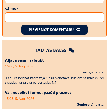
VĀRDS *
PIEVIENOT KOMENTĀRU
TAUTAS BALSS
Atļāva visam sabrukt
15:08, 5. Aug, 2026
Lasītāja
raksta:
“Labi, ka beidzot kādreizējai Cēsu pienotavai būs cits saimnieks. Žēl
skatīties, kā tā ēka pārvērtusies […]
Vai, novelkot formu, pazūd prasmes
15:08, 5. Aug, 2026
Seniore V.
raksta: