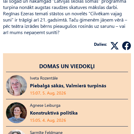
lai šogad un nākamgad “Latvijas skolas somas” programmā
turpina nonākt augstas raudzes skatuves mākslas darbi.
Regīnas Ezeras temati stāstos un novelēs “Cilvēkam vajag
suni” ir trāpīgi arī 21. gadsimtā. Taču ģimenēm jāņem vērā –
pēc teātra izrādes bērns pieaugušos rosinās uz sarunu – vai
arī mums nepaņemt sunīti?
Dalies:
DOMAS UN VIEDOKĻI
Iveta Rozentāle
Piebalgā sākās, Valmierā turpinās
15:07, 5. Aug, 2026
Agnese Leiburga
Konstruktīvā politika
15:05, 4. Aug, 2026
Sarmīte Feldmane