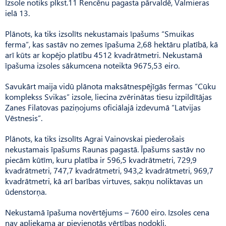
Izsole notiks plkst.11 Rencēnu pagasta pārvaldē, Valmieras
ielā 13.
Plānots, ka tiks izsolīts nekustamais īpašums “Smuikas
ferma”, kas sastāv no zemes īpašuma 2,68 hektāru platībā, kā
arī kūts ar kopējo platību 4512 kvadrātmetri. Nekustamā
īpašuma izsoles sākumcena noteikta 9675,53 eiro.
Savukārt maija vidū plānota maksātnespējīgās fermas “Cūku
komplekss Svikas” izsole, liecina zvērinātas tiesu izpildītājas
Zanes Filatovas paziņojums oficiālajā izdevumā “Latvijas
Vēstnesis”.
Plānots, ka tiks izsolīts Agrai Vainovskai piederošais
nekustamais īpašums Raunas pagastā. Īpašums sastāv no
piecām kūtīm, kuru platība ir 596,5 kvadrātmetri, 729,9
kvadrātmetri, 747,7 kvadrātmetri, 943,2 kvadrātmetri, 969,7
kvadrātmetri, kā arī barības virtuves, sakņu noliktavas un
ūdenstorņa.
Nekustamā īpašuma novērtējums – 7600 eiro. Izsoles cena
nav apliekama ar pievienotās vērtības nodokli.