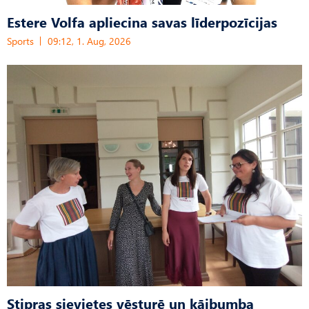
Estere Volfa apliecina savas līderpozīcijas
Sports
09:12, 1. Aug, 2026
Stipras sievietes vēsturē un kājbumba