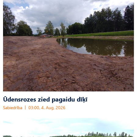
Ūdensrozes zied pagaidu dīķī
Sabiedrība
03:00, 4. Aug, 2026