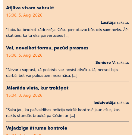
Atļāva visam sabrukt
15:08, 5. Aug, 2026
Lasītāja
raksta:
“Labi, ka beidzot kādreizējai Cēsu pienotavai būs cits saimnieks. Žēl
skatīties, kā tā ēka pārvērtusies […]
Vai, novelkot formu, pazūd prasmes
15:08, 5. Aug, 2026
Seniore V.
raksta:
“Nevaru saprast, kā policists var nosist cilvēku. Jā, neesot bijis
darbā, bet vai policistiem neiemāca, […]
Jāierāda vieta, kur trokšņot
15:04, 3. Aug, 2026
Iedzīvotāja
raksta:
“Saka jau, ka pašvaldības policija vairāk kontrolē jauniešus, kas
nakts stundās braukā pa Cēsīm ar […]
Vajadzīga ātruma kontrole