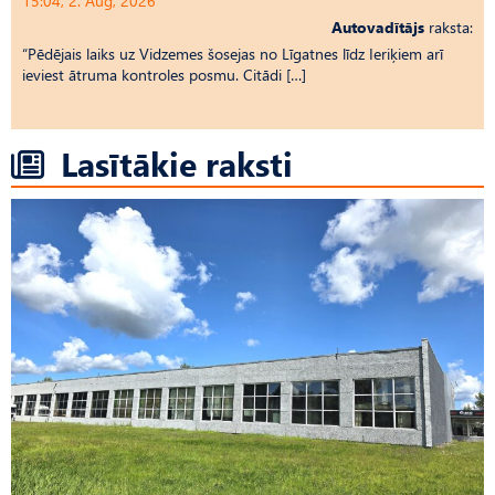
15:04, 2. Aug, 2026
Autovadītājs
raksta:
“Pēdējais laiks uz Vid­ze­mes šosejas no Līgatnes līdz Ieriķiem arī
ieviest ātruma kontroles posmu. Citādi […]
Lasītākie raksti