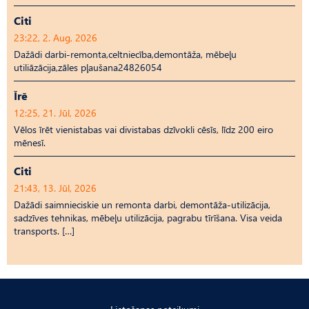
Citi
23:22, 2. Aug, 2026
Dažādi darbi-remonta,celtniecība,demontāža, mēbeļu
utiliāzācija,zāles pļaušana24826054
Īrē
12:25, 21. Jūl, 2026
Vēlos īrēt vienistabas vai divistabas dzīvokli cēsīs, līdz 200 eiro
mēnesī.
Citi
21:43, 13. Jūl, 2026
Dažādi saimnieciskie un remonta darbi, demontāža-utilizācija,
sadzīves tehnikas, mēbeļu utilizācija, pagrabu tīrīšana. Visa veida
transports. […]