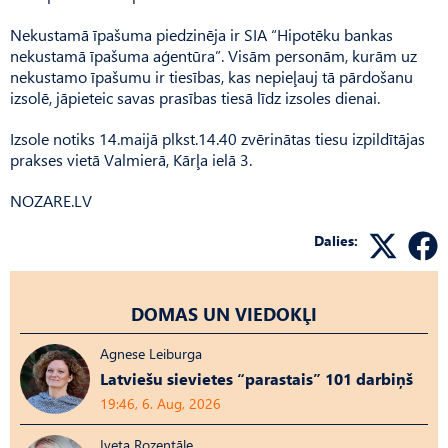
Nekustamā īpašuma piedzinēja ir SIA “Hipotēku bankas
nekustamā īpašuma aģentūra”. Visām personām, kurām uz
nekustamo īpašumu ir tiesības, kas nepieļauj tā pārdošanu
izsolē, jāpieteic savas prasības tiesā līdz izsoles dienai.
Izsole notiks 14.maijā plkst.14.40 zvērinātas tiesu izpildītājas
prakses vietā Valmierā, Kārļa ielā 3.
NOZARE.LV
Dalies:
DOMAS UN VIEDOKĻI
Agnese Leiburga
Latviešu sievietes “parastais” 101 darbiņš
19:46, 6. Aug, 2026
Iveta Rozentāle