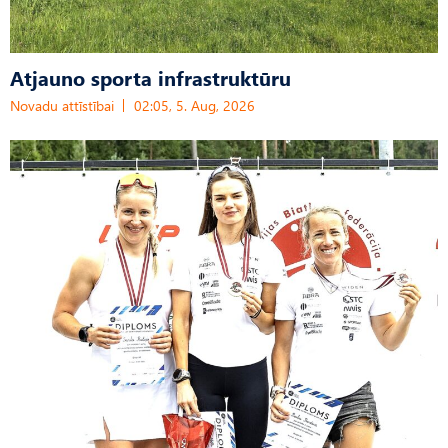
Atjauno sporta infrastruktūru
Novadu attīstībai
02:05, 5. Aug, 2026