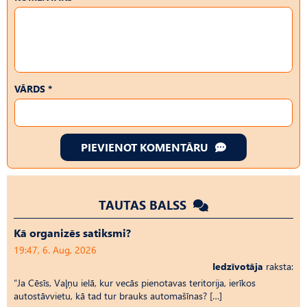
VĀRDS *
PIEVIENOT KOMENTĀRU
TAUTAS BALSS
Kā organizēs satiksmi?
19:47, 6. Aug, 2026
Iedzīvotāja
raksta:
“Ja Cēsīs, Vaļņu ielā, kur vecās pienotavas teritorija, ierīkos
autostāvvietu, kā tad tur brauks automašīnas? […]