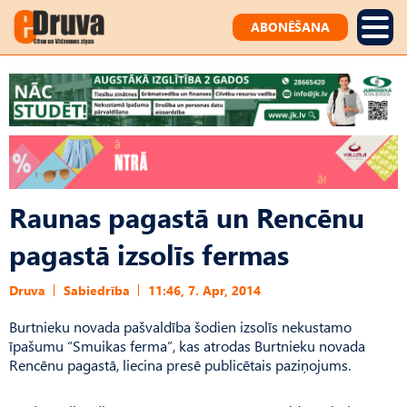
ABONĒŠANA
Raunas pagastā un Rencēnu
pagastā izsolīs fermas
Druva
Sabiedrība
11:46, 7. Apr, 2014
Burtnieku novada pašvaldība šodien izsolīs nekustamo
īpašumu “Smuikas ferma”, kas atrodas Burtnieku novada
Rencēnu pagastā, liecina presē publicētais paziņojums.