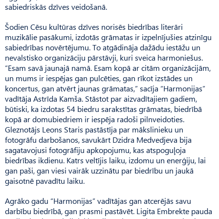
sabiedriskās dzīves veidošanā.
Šodien Cēsu kultūras dzīves norisēs biedrības literāri
muzikālie pasākumi, izdotās grāmatas ir izpelnījušies atzinīgu
sabiedrības novērtējumu. To atgādināja dažādu iestāžu un
nevalstisko organizāciju pārstāvji, kuri sveica harmoniešus.
“Esam savā jaunajā namā. Esam kopā ar citām organizācijām,
un mums ir iespējas gan pulcēties, gan rīkot izstādes un
koncertus, gan atvērt jaunas grāmatas,” sacīja “Harmonijas”
vadītāja Astrīda Kamša. Stāstot par aizvadītajiem gadiem,
būtiski, ka izdotas 54 biedru sarakstītas grāmatas, biedrībā
kopā ar domubiedriem ir iespēja radoši pilnveidoties.
Gleznotājs Leons Staris pastāstīja par mākslinieku un
fotogrāfu darbošanos, savukārt Dzidra Medvedjeva bija
sagatavojusi fotogrāfiju apkopojumu, kas atspoguļoja
biedrības ikdienu. Katrs veltījis laiku, izdomu un enerģiju, lai
gan paši, gan viesi vairāk uzzinātu par biedrību un jaukā
gaisotnē pavadītu laiku.
Agrāko gadu “Harmonijas” vadītājas gan atcerējās savu
darbību biedrībā, gan prasmi pastāvēt. Ligita Embrekte pauda