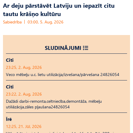
Ar deju pārstāvēt Latviju un iepazīt citu
tautu krāšņo kultūru
Sabiedrība
03:00, 5. Aug, 2026
SLUDINĀJUMI
Citi
23:25, 2. Aug, 2026
Veco mēbeļu u.c. lietu utilizācija/izvešana/pārvešana 24826054
Citi
23:22, 2. Aug, 2026
Dažādi darbi-remonta,celtniecība,demontāža, mēbeļu
utiliāzācija,zāles pļaušana24826054
Īrē
12:25, 21. Jūl, 2026