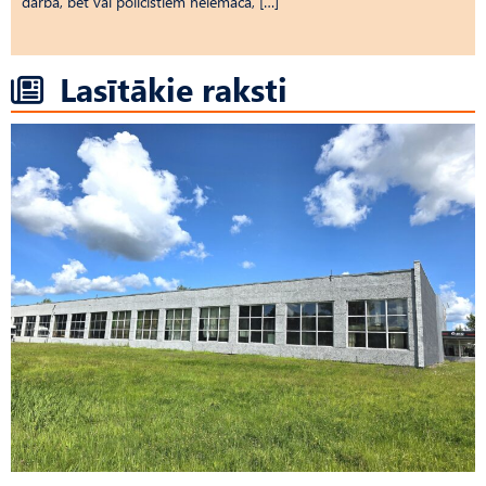
darbā, bet vai policistiem neiemāca, […]
Lasītākie raksti