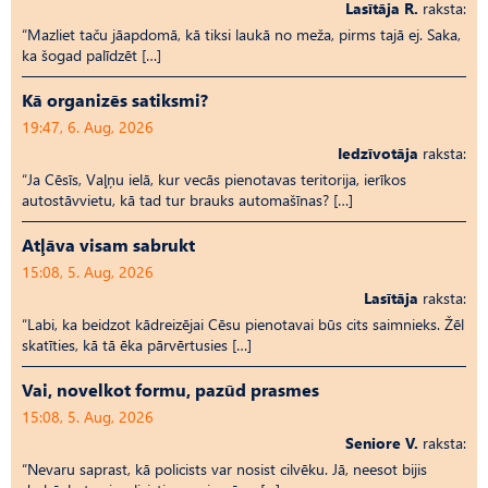
Lasītāja R.
raksta:
“Mazliet taču jāapdomā, kā tiksi laukā no meža, pirms tajā ej. Saka,
ka šogad palīdzēt […]
Kā organizēs satiksmi?
19:47, 6. Aug, 2026
Iedzīvotāja
raksta:
“Ja Cēsīs, Vaļņu ielā, kur vecās pienotavas teritorija, ierīkos
autostāvvietu, kā tad tur brauks automašīnas? […]
Atļāva visam sabrukt
15:08, 5. Aug, 2026
Lasītāja
raksta:
“Labi, ka beidzot kādreizējai Cēsu pienotavai būs cits saimnieks. Žēl
skatīties, kā tā ēka pārvērtusies […]
Vai, novelkot formu, pazūd prasmes
15:08, 5. Aug, 2026
Seniore V.
raksta:
“Nevaru saprast, kā policists var nosist cilvēku. Jā, neesot bijis