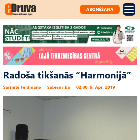
ABONĒŠANA
Radoša tikšanās “Harmonijā”
Sarmīte Feldmane
Sabiedrība
02:00, 9. Apr, 2019