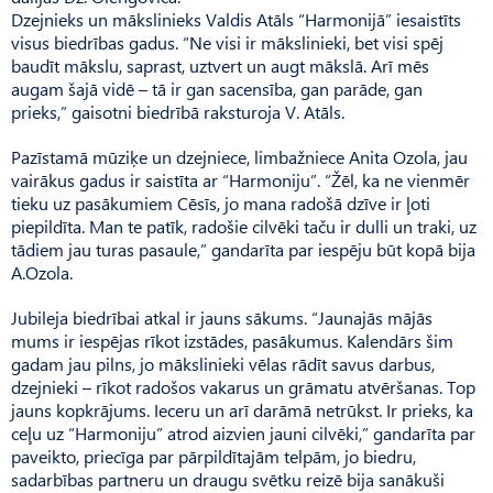
Dzejnieks un mākslinieks Valdis Atāls “Harmonijā” iesaistīts
visus biedrības gadus. “Ne visi ir mākslinieki, bet visi spēj
baudīt mākslu, saprast, uztvert un augt mākslā. Arī mēs
augam šajā vidē – tā ir gan sacensība, gan parāde, gan
prieks,” gaisotni biedrībā raksturoja V. Atāls.
Pazīstamā mūziķe un dzejniece, limbažniece Anita Ozola, jau
vairākus gadus ir saistīta ar “Har­moniju”. “Žēl, ka ne vienmēr
tieku uz pasākumiem Cēsīs, jo mana radošā dzīve ir ļoti
piepildīta. Man te patīk, radošie cilvēki taču ir dulli un traki, uz
tādiem jau turas pasaule,” gandarīta par iespēju būt kopā bija
A.Ozola.
Jubileja biedrībai atkal ir jauns sākums. “Jaunajās mājās
mums ir iespējas rīkot izstādes, pasākumus. Kalendārs šim
gadam jau pilns, jo mākslinieki vēlas rādīt savus darbus,
dzejnieki – rīkot radošos vakarus un grāmatu atvēršanas. Top
jauns kopkrājums. Ieceru un arī darāmā netrūkst. Ir prieks, ka
ceļu uz “Harmoniju” atrod aizvien jauni cilvēki,” gandarīta par
paveikto, priecīga par pārpildītajām telpām, jo biedru,
sadarbības partneru un draugu svētku reizē bija sanākuši