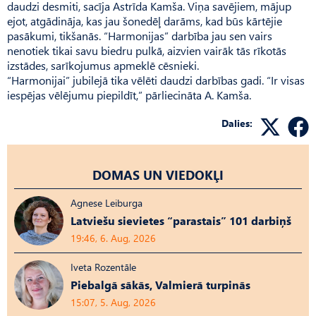
daudzi desmiti, sacīja Astrīda Kamša. Viņa savējiem, mājup
ejot, atgādināja, kas jau šonedēļ darāms, kad būs kārtējie
pasākumi, tikšanās. “Har­monijas” darbība jau sen vairs
nenotiek tikai savu biedru pulkā, aizvien vairāk tās rīkotās
izstādes, sarīkojumus apmeklē cēsnieki.
“Harmonijai” jubilejā tika vēlēti daudzi darbības gadi. “Ir visas
iespējas vēlējumu piepildīt,” pārliecināta A. Kamša.
Dalies:
DOMAS UN VIEDOKĻI
Agnese Leiburga
Latviešu sievietes “parastais” 101 darbiņš
19:46, 6. Aug, 2026
Iveta Rozentāle
Piebalgā sākās, Valmierā turpinās
15:07, 5. Aug, 2026