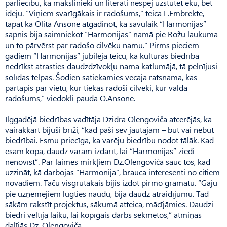
pārliecību, ka mākslinieki un literāti nespēj uzstutēt ēku, bet
ideju. “Viņiem svarīgākais ir radošums,” teica L.Embrekte,
tāpat kā Olita Ansone atgādinot, ka savulaik “Harmonijas”
sapnis bija saimniekot “Harmonijas” namā pie Rožu laukuma
un to pārvērst par radošo cilvēku namu.“ Pirms pieciem
gadiem “Harmonijas” jubilejā teicu, ka kultūras biedrība
nedrīkst atrasties daudzdzīvokļu nama katlumājā, tā pelnījusi
solīdas telpas. Šodien satiekamies vecajā rātsnamā, kas
pārtapis par vietu, kur tiekas radoši cilvēki, kur valda
radošums,” viedokli pauda O.Ansone.
Ilggadējā biedrības vadītāja Dzidra Olengoviča atcerējās, ka
vairākkārt bijuši brīži, “kad paši sev jautājām – būt vai nebūt
biedrībai. Esmu priecīga, ka varēju biedrību nodot tālāk. Kad
esam kopā, daudz varam izdarīt, lai “Harmonijas” ziedi
nenovīst”. Par laimes mirkļiem Dz.Olengoviča sauc tos, kad
uzzināt, kā darbojas “Harmonija”, brauca interesenti no citiem
novadiem. Taču visgrūtākais bijis izdot pirmo grāmatu. “Gāju
pie uzņēmējiem lūgties naudu, bija daudz atraidījumu. Tad
sākām rakstīt projektus, sākumā atteica, mācījāmies. Daudzi
biedri veltīja laiku, lai kopīgais darbs sekmētos,” atmiņās
dalījās Dz. Olengoviča.