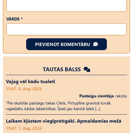
VĀRDS *
PIEVIENOT KOMENTĀRU
TAUTAS BALSS
Vajag vēl kādu tualeti
19:47, 8. Aug, 2026
Pastaigu cienītāja
raksta:
“Pie skaistās pastaigu takas Cēsīs, Pirtupītes graviņā tuvāk
vajadzētu kādas labierīcības. Īpaši jau karstā laikā […]
Laikam kļūstam vieglprātīgāki. Apmaldamies mežā
19:47, 7. Aug, 2026