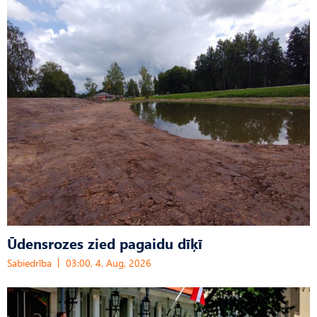
Ūdensrozes zied pagaidu dīķī
Sabiedrība
03:00, 4. Aug, 2026