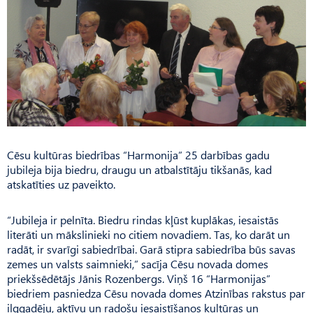
Cēsu kultūras biedrības “Harmonija” 25 darbības gadu
jubileja bija biedru, draugu un atbalstītāju tikšanās, kad
atskatīties uz paveikto.
“Jubileja ir pelnīta. Biedru rindas kļūst kuplākas, iesaistās
literāti un mākslinieki no citiem novadiem. Tas, ko darāt un
radāt, ir svarīgi sabiedrībai. Garā stipra sabiedrība būs savas
zemes un valsts saimnieki,” sacīja Cēsu novada domes
priekšsēdētājs Jānis Rozenbergs. Viņš 16 “Harmo­nijas”
biedriem pasniedza Cēsu novada domes Atzinības rakstus par
ilggadēju, aktīvu un radošu iesaistīšanos kultūras un