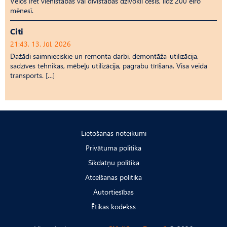
Vēlos īrēt vienistabas vai divistabas dzīvokli cēsīs, līdz 200 eiro
mēnesī.
Citi
21:43, 13. Jūl, 2026
Dažādi saimnieciskie un remonta darbi, demontāža-utilizācija,
sadzīves tehnikas, mēbeļu utilizācija, pagrabu tīrīšana. Visa veida
transports. […]
Lietošanas noteikumi
Privātuma politika
Sīkdatņu politika
Atcelšanas politika
Autortiesības
Ētikas kodekss