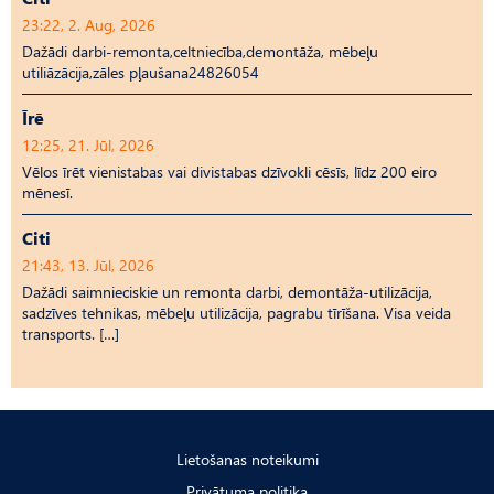
23:22, 2. Aug, 2026
Dažādi darbi-remonta,celtniecība,demontāža, mēbeļu
utiliāzācija,zāles pļaušana24826054
Īrē
12:25, 21. Jūl, 2026
Vēlos īrēt vienistabas vai divistabas dzīvokli cēsīs, līdz 200 eiro
mēnesī.
Citi
21:43, 13. Jūl, 2026
Dažādi saimnieciskie un remonta darbi, demontāža-utilizācija,
sadzīves tehnikas, mēbeļu utilizācija, pagrabu tīrīšana. Visa veida
transports. […]
Lietošanas noteikumi
Privātuma politika