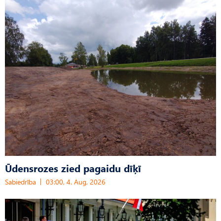
Ūdensrozes zied pagaidu dīķī
Sabiedrība
03:00, 4. Aug, 2026