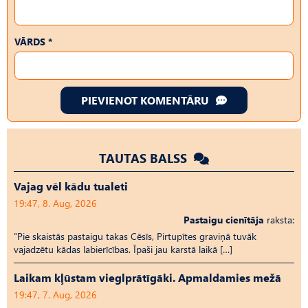
VĀRDS *
PIEVIENOT KOMENTĀRU
TAUTAS BALSS
Vajag vēl kādu tualeti
19:47, 8. Aug, 2026
Pastaigu cienītāja
raksta:
“Pie skaistās pastaigu takas Cēsīs, Pirtupītes graviņā tuvāk
vajadzētu kādas labierīcības. Īpaši jau karstā laikā […]
Laikam kļūstam vieglprātīgāki. Apmaldamies mežā
19:47, 7. Aug, 2026