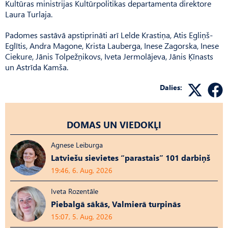
Kultū­ras ministrijas Kultūrpolitikas departamenta direktore
Laura Turlaja.
Padomes sastāvā apstiprināti arī Lelde Krastiņa, Atis Egliņš-
Eglītis, Andra Magone, Krista Lauberga, Inese Zagorska, Inese
Ciekure, Jānis Tolpežņikovs, Iveta Jermolājeva, Jānis Ķīnasts
un Astrīda Kamša.
Dalies:
DOMAS UN VIEDOKĻI
Agnese Leiburga
Latviešu sievietes “parastais” 101 darbiņš
19:46, 6. Aug, 2026
Iveta Rozentāle
Piebalgā sākās, Valmierā turpinās
15:07, 5. Aug, 2026