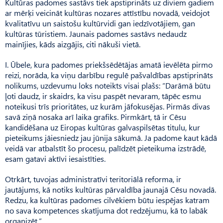
Kultūras padomes sastāvs tiek apstiprināts uz diviem gadiem
ar mērķi veicināt kultūras nozares attīstību novadā, veidojot
kvalitatīvu un saistošu kultūrvidi gan iedzīvotājiem, gan
kultūras tūristiem. Jaunais padomes sastāvs nedaudz
mainījies, kāds aizgājis, citi nākuši vietā.
I. Ūbele, kura padomes priekšsēdētājas amatā ievēlēta pirmo
reizi, norāda, ka viņu darbību regulē pašvaldības apstiprināts
nolikums, uzdevumu loks noteikts visai plašs: “Darāmā būtu
ļoti daudz, ir skaidrs, ka visu paspēt nevaram, tāpēc esmu
noteikusi trīs prioritātes, uz kurām jāfokusējas. Pirmās divas
savā ziņā nosaka arī laika grafiks. Pirmkārt, tā ir Cēsu
kandidēšana uz Eiropas kultūras galvaspilsētas titulu, kur
pieteikums jāiesniedz jau jūnija sākumā. Ja padome kaut kādā
veidā var atbalstīt šo procesu, palīdzēt pieteikuma izstrādē,
esam gatavi aktīvi iesaistīties.
Otrkārt, tuvojas administratīvi teritoriālā reforma, ir
jautājums, kā notiks kultūras pārvaldība jaunajā Cēsu novadā.
Re­dzu, ka kultūras padomes cilvēkiem būtu iespējas katram
no sava kompetences skatījuma dot redzējumu, kā to labāk
organizēt.”