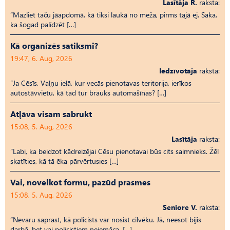
Lasītāja R.
raksta:
“Mazliet taču jāapdomā, kā tiksi laukā no meža, pirms tajā ej. Saka,
ka šogad palīdzēt […]
Kā organizēs satiksmi?
19:47, 6. Aug, 2026
Iedzīvotāja
raksta:
“Ja Cēsīs, Vaļņu ielā, kur vecās pienotavas teritorija, ierīkos
autostāvvietu, kā tad tur brauks automašīnas? […]
Atļāva visam sabrukt
15:08, 5. Aug, 2026
Lasītāja
raksta:
“Labi, ka beidzot kādreizējai Cēsu pienotavai būs cits saimnieks. Žēl
skatīties, kā tā ēka pārvērtusies […]
Vai, novelkot formu, pazūd prasmes
15:08, 5. Aug, 2026
Seniore V.
raksta:
“Nevaru saprast, kā policists var nosist cilvēku. Jā, neesot bijis
darbā, bet vai policistiem neiemāca, […]