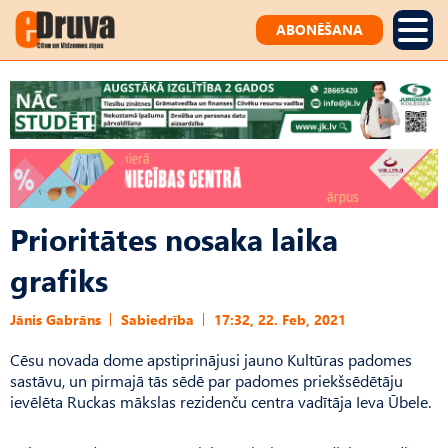
ABONĒŠANA
Prioritātes nosaka laika
grafiks
Jānis Gabrāns
Sabiedrība
17:32, 22. Feb, 2021
Cēsu novada dome apstiprinājusi jauno Kultūras padomes
sastāvu, un pirmajā tās sēdē par padomes priekšsēdētāju
ievēlēta Ruckas mākslas rezidenču centra vadītāja Ieva Ūbele.