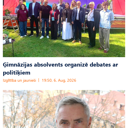
Ģimnāzijas absolvents organizē debates ar
politiķiem
Izglītība un jaunieši
19:50, 6. Aug, 2026