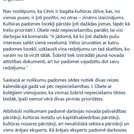
Nav noslēpums, ka Cēsīs ir bagāta kultūras dzīve, kas, no
vienas puses, ir ļoti pozitīvi, no otras – zināms izaicinājums.
Kultūras padomes locekļi pārstāv ļoti dažādas jomas, tāpēc kā
trešo prioritāti I. Ūbele redz nepieciešamību panākt, lai visi
darbojas kā komanda: “Ir jādomā, kā šo ļoti dažādo pušu
intereses salikt vienā veselumā. Vēlos izrunāties ar katru
padomes locekli, uzklausīt viņa redzējumu un tad skatīties, ko
varam no tā virzīt tālāk. Šobrīd tiek izstrādāti jaunā novada
attīstības dokumenti, arī tur padomei vajadzētu dot savu
redzējumu.”
Saskaņā ar nolikumu padomes sēdes notiek divas reizes
kalendārajā gadā vai pēc nepieciešamības. I. Ūbele ar
kolēģiem vienojusies, ka vismaz šobrīd nepieciešams tikties
biežāk, īpaši ņemot vērā divas pirmās prioritātes.
Atbilstoši nolikumam padomē darbojas novada pašvaldības
pārstāvji, kultūras iestāžu un kapitālsabiedrības pārstāvji,
kultūras nozares pārstāvji, arī nevalstiskā sektora pārstāvji un
viens ārējais eksperts. Kā ārējais eksperts padomē darbosies