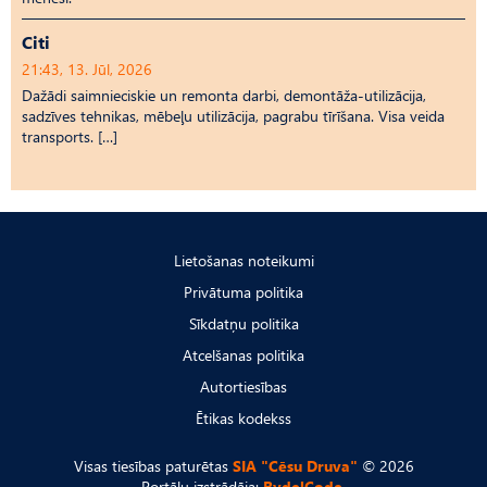
Citi
21:43, 13. Jūl, 2026
Dažādi saimnieciskie un remonta darbi, demontāža-utilizācija,
sadzīves tehnikas, mēbeļu utilizācija, pagrabu tīrīšana. Visa veida
transports. […]
Lietošanas noteikumi
Privātuma politika
Sīkdatņu politika
Atcelšanas politika
Autortiesības
Ētikas kodekss
Visas tiesības paturētas
SIA "Cēsu Druva"
© 2026
Portālu izstrādāja:
RydelCode.