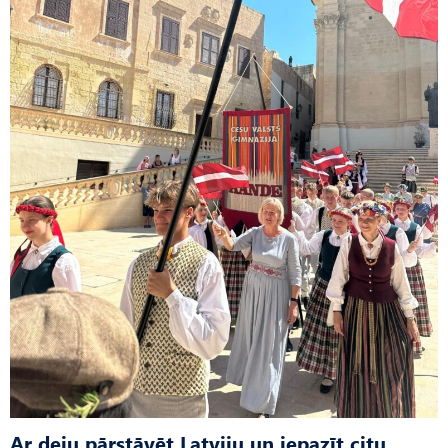
Ar deju pārstāvēt Latviju un iepazīt citu