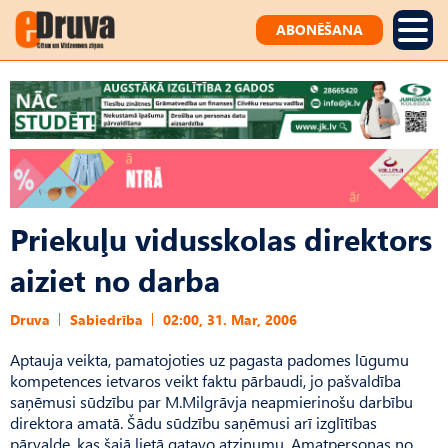
ABONĒŠANA
Priekuļu vidusskolas direktors
aiziet no darba
Druva
Sabiedrība
02:00, 31. Mar, 2006
Aptauja veikta, pamatojoties uz pagasta padomes lūgumu
kompetences ietvaros veikt faktu pārbaudi, jo pašvaldība
saņēmusi sūdzību par M.Milgrāvja neapmierinošu darbību
direktora amatā. Šādu sūdzību saņēmusi arī izglītības
pārvalde, kas šajā lietā gatavo atzinumu. Amatpersonas no