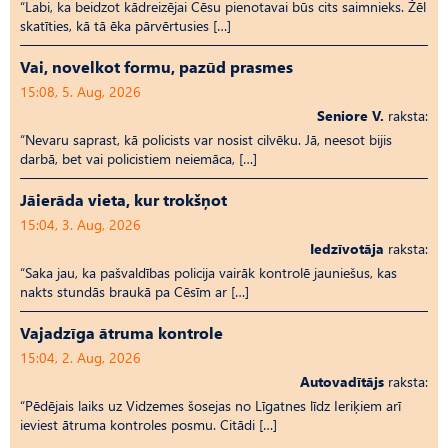
“Labi, ka beidzot kādreizējai Cēsu pienotavai būs cits saimnieks. Žēl
skatīties, kā tā ēka pārvērtusies […]
Vai, novelkot formu, pazūd prasmes
15:08, 5. Aug, 2026
Seniore V.
raksta:
“Nevaru saprast, kā policists var nosist cilvēku. Jā, neesot bijis
darbā, bet vai policistiem neiemāca, […]
Jāierāda vieta, kur trokšņot
15:04, 3. Aug, 2026
Iedzīvotāja
raksta:
“Saka jau, ka pašvaldības policija vairāk kontrolē jauniešus, kas
nakts stundās braukā pa Cēsīm ar […]
Vajadzīga ātruma kontrole
15:04, 2. Aug, 2026
Autovadītājs
raksta:
“Pēdējais laiks uz Vid­ze­mes šosejas no Līgatnes līdz Ieriķiem arī
ieviest ātruma kontroles posmu. Citādi […]