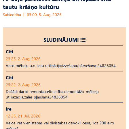
tautu krāšņo kultūru
Sabiedrība
03:00, 5. Aug, 2026
SLUDINĀJUMI
Citi
23:25, 2. Aug, 2026
Veco mēbeļu u.c. lietu utilizācija/izvešana/pārvešana 24826054
Citi
23:22, 2. Aug, 2026
Dažādi darbi-remonta,celtniecība,demontāža, mēbeļu
utiliāzācija,zāles pļaušana24826054
Īrē
12:25, 21. Jūl, 2026
Vēlos īrēt vienistabas vai divistabas dzīvokli cēsīs, līdz 200 eiro
mēnesī.