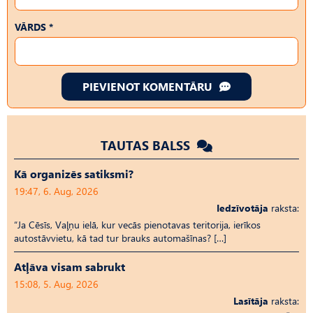
VĀRDS *
PIEVIENOT KOMENTĀRU
TAUTAS BALSS
Kā organizēs satiksmi?
19:47, 6. Aug, 2026
Iedzīvotāja
raksta:
“Ja Cēsīs, Vaļņu ielā, kur vecās pienotavas teritorija, ierīkos
autostāvvietu, kā tad tur brauks automašīnas? […]
Atļāva visam sabrukt
15:08, 5. Aug, 2026
Lasītāja
raksta: