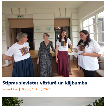
Stipras sievietes vēsturē un kājbumba
Sabiedrība
03:00, 1. Aug, 2026