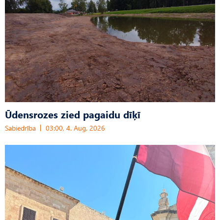
Ūdensrozes zied pagaidu dīķī
Sabiedrība
03:00, 4. Aug, 2026