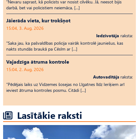
“Nevaru saprast, kā policists var nosist cilvēku. Jā, neesot bijis
darbā, bet vai policistiem neiemāca, […]
Jāierāda vieta, kur trokšņot
15:04, 3. Aug, 2026
Iedzīvotāja
raksta:
“Saka jau, ka pašvaldības policija vairāk kontrolē jauniešus, kas
nakts stundās braukā pa Cēsīm ar […]
Vajadzīga ātruma kontrole
15:04, 2. Aug, 2026
Autovadītājs
raksta:
“Pēdējais laiks uz Vid­ze­mes šosejas no Līgatnes līdz Ieriķiem arī
ieviest ātruma kontroles posmu. Citādi […]
Lasītākie raksti