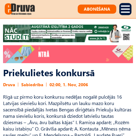
ABONĒŠANA
Priekulietes konkursā
Druva
Sabiedrība
02:00, 1. Nov, 2006
Rīgā uz pirmo koru konkursu nedēļas nogalē pulcējās 16
Latvijas sieviešu kori. Mazpilsētu un lauku mazo koru
sacensībā piedalījās Ivetas Bengas diriģētais Priekuļu kultūras
nama sieviešu koris, konkursā dziedot latviešu tautas
dziesmas – „Āvu, āvu baltas kājas” I. Ramiņa apdarē; „Rozēm
kaisu istabiņu” O. Grāvīša apdarē; A. Kontauta „Mēness ņēma
saules meitu” un F. Mendelsona – Bartoldi „Laudate Pueri”.