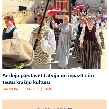
Ar deju pārstāvēt Latviju un iepazīt citu
tautu krāšņo kultūru
Sabiedrība
03:00, 5. Aug, 2026