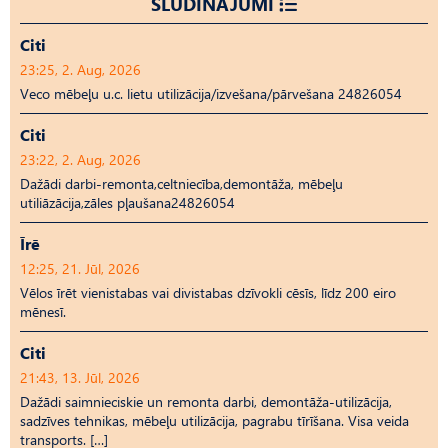
SLUDINĀJUMI
Citi
23:25, 2. Aug, 2026
Veco mēbeļu u.c. lietu utilizācija/izvešana/pārvešana 24826054
Citi
23:22, 2. Aug, 2026
Dažādi darbi-remonta,celtniecība,demontāža, mēbeļu
utiliāzācija,zāles pļaušana24826054
Īrē
12:25, 21. Jūl, 2026
Vēlos īrēt vienistabas vai divistabas dzīvokli cēsīs, līdz 200 eiro
mēnesī.
Citi
21:43, 13. Jūl, 2026
Dažādi saimnieciskie un remonta darbi, demontāža-utilizācija,
sadzīves tehnikas, mēbeļu utilizācija, pagrabu tīrīšana. Visa veida
transports. […]