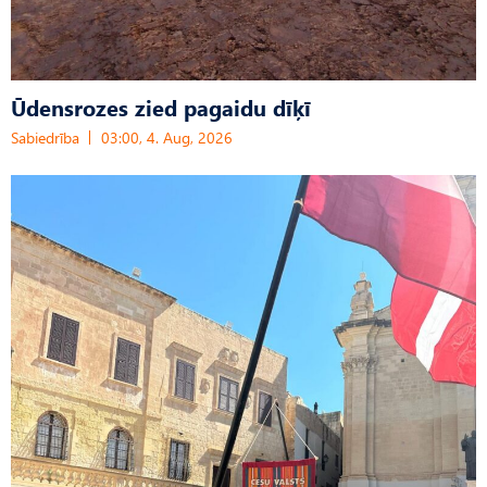
Ūdensrozes zied pagaidu dīķī
Sabiedrība
03:00, 4. Aug, 2026