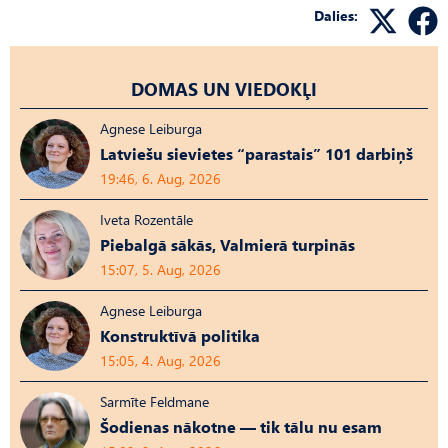
Dalies:
DOMAS UN VIEDOKĻI
Agnese Leiburga
Latviešu sievietes “parastais” 101 darbiņš
19:46, 6. Aug, 2026
Iveta Rozentāle
Piebalgā sākās, Valmierā turpinās
15:07, 5. Aug, 2026
Agnese Leiburga
Konstruktīvā politika
15:05, 4. Aug, 2026
Sarmīte Feldmane
Šodienas nākotne — tik tālu nu esam