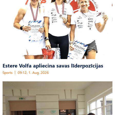
Estere Volfa apliecina savas līderpozīcijas
Sports
09:12, 1. Aug, 2026