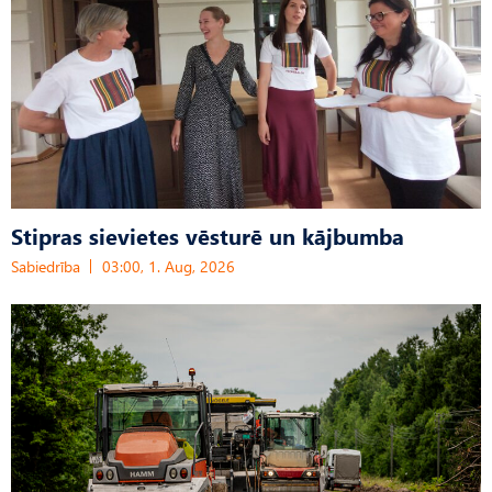
Stipras sievietes vēsturē un kājbumba
Sabiedrība
03:00, 1. Aug, 2026