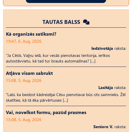
TAUTAS BALSS
Kā organizēs satiksmi?
19:47, 6. Aug, 2026
Iedzīvotāja
raksta:
“Ja Cēsīs, Vaļņu ielā, kur vecās pienotavas teritorija, ierīkos
autostāvvietu, kā tad tur brauks automašīnas? […]
Atļāva visam sabrukt
15:08, 5. Aug, 2026
Lasītāja
raksta:
“Labi, ka beidzot kādreizējai Cēsu pienotavai būs cits saimnieks. Žēl
skatīties, kā tā ēka pārvērtusies […]
Vai, novelkot formu, pazūd prasmes
15:08, 5. Aug, 2026
Seniore V.
raksta: