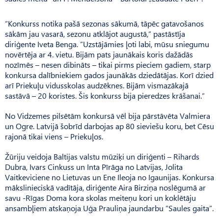
”Konkurss notika pašā sezonas sākumā, tāpēc gatavošanos
sākām jau vasarā, sezonu atklājot augustā,” pastāstīja
diriģente Iveta Benga. ”Uzstājāmies ļoti labi, mūsu sniegumu
novērtēja ar 4. vietu. Bijām pats jaunākais koris dažādās
nozīmēs – nesen dibināts – tikai pirms pieciem gadiem, starp
konkursa dalībniekiem gados jaunākās dziedātājas. Korī dzied
arī Priekuļu vidusskolas audzēknes. Bijām vismazākajā
sastāvā – 20 koristes. Šis konkurss bija pieredzes krāšanai.”
No Vidzemes pilsētām konkursā vēl bija pārstāvēta Valmiera
un Ogre. Latvijā šobrīd darbojas ap 80 sieviešu koru, bet Cēsu
rajonā tikai viens – Priekuļos.
Žūriju veidoja Baltijas valstu mūziķi un diriģenti – Rihards
Dubra, Ivars Cinkuss un Inta Pīrāga no Latvijas, Jolita
Vaitkeviciene no Lietuvas un Ene Ileoja no Igaunijas. Konkursa
mākslinieciskā vadītāja, diriģente Aira Birziņa noslēgumā ar
savu -Rīgas Doma kora skolas meiteņu kori un koklētāju
ansambļiem atskaņoja Uģa Prauliņa jaundarbu ”Saules gaita”.