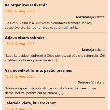
Kā organizēs satiksmi?
19:47, 6. Aug, 2026
Iedzīvotāja
raksta:
“Ja Cēsīs, Vaļņu ielā, kur vecās pienotavas teritorija, ierīkos
autostāvvietu, kā tad tur brauks automašīnas? […]
Atļāva visam sabrukt
15:08, 5. Aug, 2026
Lasītāja
raksta:
“Labi, ka beidzot kādreizējai Cēsu pienotavai būs cits saimnieks. Žēl
skatīties, kā tā ēka pārvērtusies […]
Vai, novelkot formu, pazūd prasmes
15:08, 5. Aug, 2026
Seniore V.
raksta:
“Nevaru saprast, kā policists var nosist cilvēku. Jā, neesot bijis
darbā, bet vai policistiem neiemāca, […]
Jāierāda vieta, kur trokšņot
15:04, 3. Aug, 2026