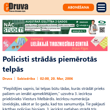
ABONĒŠANA
Policisti strādās piemērotās
telpās
Druva
Sabiedrība
02:00, 20. Mar, 2006
”Piepildījies sapnis, lai telpas būtu tādas, kurās strādāt prieks
pašiem un ienākt apmeklētājiem,” uzsvēra 3. iecirkņa
priekšnieks Viesturs Melbārdis. Iecirkņu numerācija
izveidojās, sākot ar šo gadu, kad tos sanumurēja. Tie pakļauti
kārtības policijas birojam. 3. iecirknī patlaban strādā trīs