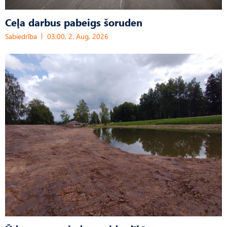
Ceļa darbus pabeigs šoruden
Sabiedrība
03:00, 2. Aug, 2026