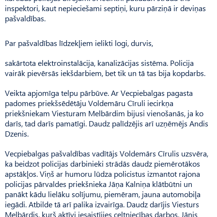
inspektori, kaut nepieciešami septiņi, kuru pārziņā ir deviņas
pašvaldības.
Par pašvaldības līdzekļiem ielikti logi, durvis,
sakārtota elektroinstalācija, kanalizācijas sistēma. Policija
vairāk pievērsās iekšdarbiem, bet tik un tā tas bija kopdarbs.
Veikta apjomīga telpu pārbūve. Ar Vecpiebalgas pagasta
padomes priekšsēdētāju Voldemāru Cīruli iecirkņa
priekšniekam Viesturam Melbārdim bijusi vienošanās, ja ko
darīs, tad darīs pamatīgi. Daudz palīdzējis arī uzņēmējs Andis
Dzenis.
Vecpiebalgas pašvaldības vadītājs Voldemārs Cīrulis uzsvēra,
ka beidzot policijas darbinieki strādās daudz piemērotākos
apstākļos. Viņš ar humoru lūdza policistus izmantot rajona
policijas pārvaldes priekšnieka Jāņa Kalniņa klātbūtni un
panākt kādu lielāku solījumu, piemēram, jauna automobiļa
iegādi. Atbilde tā arī palika izvairīga. Daudz darījis Viesturs
Melbārdis, kurš aktīvi iesaistījies celtniecības darbos. Jānis