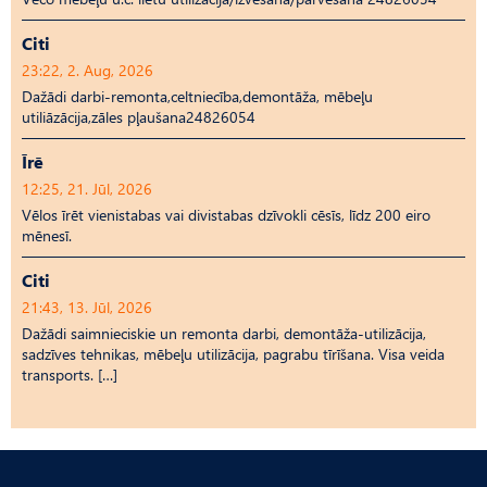
Citi
23:22, 2. Aug, 2026
Dažādi darbi-remonta,celtniecība,demontāža, mēbeļu
utiliāzācija,zāles pļaušana24826054
Īrē
12:25, 21. Jūl, 2026
Vēlos īrēt vienistabas vai divistabas dzīvokli cēsīs, līdz 200 eiro
mēnesī.
Citi
21:43, 13. Jūl, 2026
Dažādi saimnieciskie un remonta darbi, demontāža-utilizācija,
sadzīves tehnikas, mēbeļu utilizācija, pagrabu tīrīšana. Visa veida
transports. […]