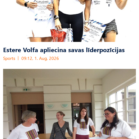
Estere Volfa apliecina savas līderpozīcijas
Sports
09:12, 1. Aug, 2026