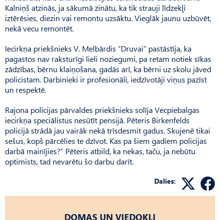
Kalniņš atzinās, ja sākumā zinātu, ka tik strauji līdzekļi
iztērēsies, diezin vai remontu uzsāktu. Vieglāk jaunu uzbūvēt,
nekā vecu remontēt.
Iecirkņa priekšnieks V. Melbārdis “Druvai” pastāstīja, ka
pagastos nav raksturīgi lieli noziegumi, pa retam notiek sīkas
zādzības, bērnu klaiņošana, gadās arī, ka bērni uz skolu jāved
policistam. Darbinieki ir profesionāli, iedzīvotāji viņus pazīst
un respektē.
Rajona policijas pārvaldes priekšnieks solīja Vecpiebalgas
iecirkņa speciālistus nesūtīt pensijā. Pēteris Birkenfelds
policijā strādā jau vairāk nekā trīsdesmit gadus. Skujenē tikai
sešus, kopš pārcēlies te dzīvot. Kas pa šiem gadiem policijas
darbā mainījies?” Pēteris atbild, ka nekas, taču, ja nebūtu
optimists, tad nevarētu šo darbu darīt.
Dalies:
DOMAS UN VIEDOKĻI