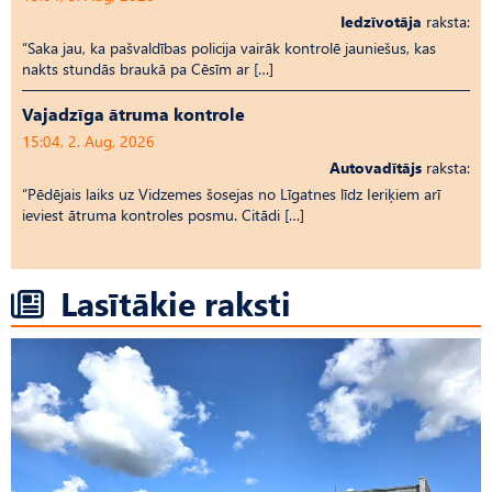
Iedzīvotāja
raksta:
“Saka jau, ka pašvaldības policija vairāk kontrolē jauniešus, kas
nakts stundās braukā pa Cēsīm ar […]
Vajadzīga ātruma kontrole
15:04, 2. Aug, 2026
Autovadītājs
raksta:
“Pēdējais laiks uz Vid­ze­mes šosejas no Līgatnes līdz Ieriķiem arī
ieviest ātruma kontroles posmu. Citādi […]
Lasītākie raksti