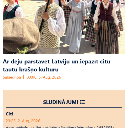
Ar deju pārstāvēt Latviju un iepazīt citu
tautu krāšņo kultūru
Sabiedrība
03:00, 5. Aug, 2026
SLUDINĀJUMI
Citi
23:25, 2. Aug, 2026
Veco mēbeļu u.c. lietu utilizācija/izvešana/pārvešana 24826054