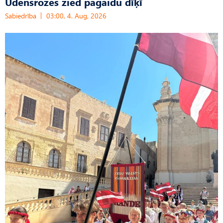
Ūdensrozes zied pagaidu dīķī
Sabiedrība
03:00, 4. Aug, 2026