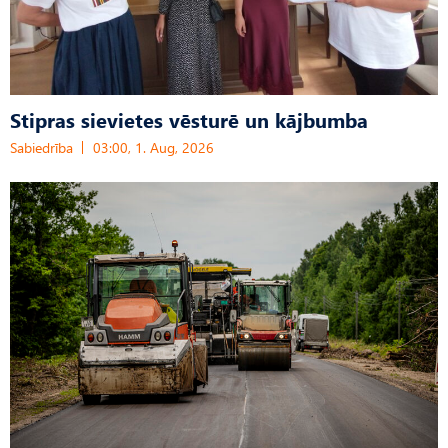
Stipras sievietes vēsturē un kājbumba
Sabiedrība
03:00, 1. Aug, 2026