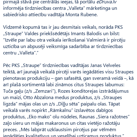
pirmajā stāvā pie centrālās ieejas, tā portālu
eDruva.lv
informēja tirdzniecības centra „Valleta” mārketinga un
sabiedrisko attiecību vadītāja Monta Rubene.
Vidzemē kopumā tas ir jau desmitais veikals, norāda PKS
„Straupe” Valdes priekšsēdētājs Imants Balodis un bilst:
“Izvēle par labu otra veikala ierīkošanai Valmierā ir pircēju
uzticība un abpusēji veiksmīga sadarbība ar tirdzniecības
centru „Valleta”.”
Pēc PKS „Straupe” tirdzniecības vadītājas Janas Velveles
teiktā, arī jaunajā veikalā pircēji varēs iegādāties visu Straupes
pienotavas produkciju – gan safasētā, gan sveramā veidā –, kā
arī plašā sortimentā labi zināmos citus Straupes labumus:
Tuča gaļu (z/s „Zemzari”), Rozes konditorejas izstrādājumus
un maizi, Otto Abzalona medus produktus, z/s „Straupes
ligzda” mājas olas un z/s „Diļļu sēta” paipalu olas. Tāpat
veikalā varēs nopirkt „Rāmkalnu” izslavētos dabīgos
produktus, „Eko mako” olu nūdeles, Raunas „Siera ražotnes”
zaļo sieru un mājas makaronus un citas vietējo ražotāju
preces. „Mēs labprāt uzklausīsim pircējus par vēlmēm
iegādāties kvalitatīvus un veselībai uzticamus produktus,”