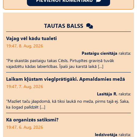
TAUTAS BALSS
Vajag vēl kādu tualeti
19:47, 8. Aug, 2026
Pastaigu cienītāja
raksta:
“Pie skaistās pastaigu takas Cēsīs, Pirtupītes graviņā tuvāk
vajadzētu kādas labierīcības. Īpaši jau karstā laikā […]
Laikam kļūstam vieglprātīgāki. Apmaldamies mežā
19:47, 7. Aug, 2026
Lasītāja R.
raksta:
“Mazliet taču jāapdomā, kā tiksi laukā no meža, pirms tajā ej. Saka,
ka šogad palīdzēt […]
Kā organizēs satiksmi?
19:47, 6. Aug, 2026
Iedzīvotāja
raksta: