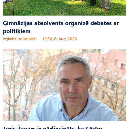
Ģimnāzijas absolvents organizē debates ar
politiķiem
Izglītība un jaunieši
19:50, 6. Aug, 2026
Juris Žagars ir pārliecināts, ka Cēsīm