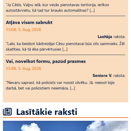
“Ja Cēsīs, Vaļņu ielā, kur vecās pienotavas teritorija, ierīkos
autostāvvietu, kā tad tur brauks automašīnas? […]
Atļāva visam sabrukt
15:08, 5. Aug, 2026
Lasītāja
raksta:
“Labi, ka beidzot kādreizējai Cēsu pienotavai būs cits saimnieks. Žēl
skatīties, kā tā ēka pārvērtusies […]
Vai, novelkot formu, pazūd prasmes
15:08, 5. Aug, 2026
Seniore V.
raksta:
“Nevaru saprast, kā policists var nosist cilvēku. Jā, neesot bijis
darbā, bet vai policistiem neiemāca, […]
Lasītākie raksti