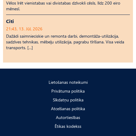
Vēlos īrēt vienistabas vai divistabas dzīvokli cēsīs, līdz 200 eiro
mēnesī.
Citi
21:43, 13. Jūl, 2026
Dažādi saimnieciskie un remonta darbi, demontāža-utilizācija,
sadzīves tehnikas, mēbeļu utilizācija, pagrabu tīrīšana. Visa veida
transports. […]
Lietošanas noteikumi
Privātuma politika
Sīkdatņu politika
Atcelšanas politika
Autortiesības
Ētikas kodekss