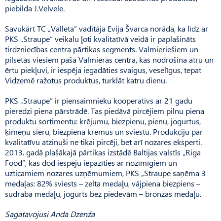
piebilda J.Velvele.
Savukārt TC „Valleta” vadītāja Evija Švarca norāda, ka līdz ar
PKS „Straupe” veikalu ļoti kvalitatīvā veidā ir paplašināts
tirdzniecības centra pārtikas segments. Valmieriešiem un
pilsētas viesiem pašā Valmieras centrā, kas nodrošina ātru un
ērtu piekļuvi, ir iespēja iegadāties svaigus, veselīgus, tepat
Vidzemē ražotus produktus, turklāt katru dienu.
PKS „Straupe” ir piensaimnieku kooperatīvs ar 21 gadu
pieredzi piena pārstrādē. Tas piedāvā pircējiem pilnu piena
produktu sortimentu: krējumu, biezpienu, pienu, jogurtus,
ķimeņu sieru, biezpiena krēmus un sviestu. Produkciju par
kvalitatīvu atzinuši ne tikai pircēji, bet arī nozares eksperti.
2013. gadā plašākajā pārtikas izstādē Baltijas valstīs „Riga
Food”, kas dod iespēju iepazīties ar nozīmīgiem un
uzticamiem nozares uzņēmumiem, PKS „Straupe saņēma 3
medaļas: 82% sviests – zelta medaļu, vājpiena biezpiens –
sudraba medaļu, jogurts bez piedevām – bronzas medaļu.
Sagatavojusi Anda Dzenža