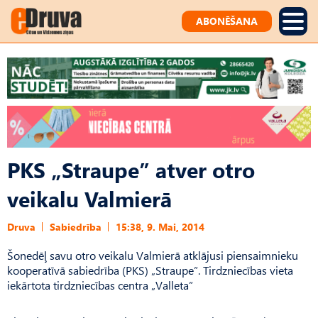
ABONĒŠANA
PKS „Straupe” atver otro
veikalu Valmierā
Druva
Sabiedrība
15:38, 9. Mai, 2014
Šonedēļ savu otro veikalu Valmierā atklājusi piensaimnieku
kooperatīvā sabiedrība (PKS) „Straupe”. Tirdzniecības vieta
iekārtota tirdzniecības centra „Valleta”