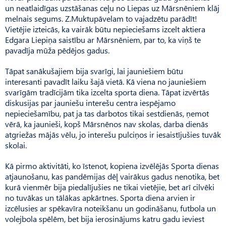
un neatlaidīgas uzstāšanas ceļu no Liepas uz Mārsnēniem klāj
melnais segums. Z.Muktupāvelam to vajadzētu parādīt!
Vietējie izteicās, ka vairāk būtu nepieciešams izcelt aktiera
Edgara Liepiņa saistību ar Mārsnēniem, par to, ka viņš te
pavadīja mūža pēdējos gadus.
Tāpat sanākušajiem bija svarīgi, lai jauniešiem būtu
interesanti pavadīt laiku šajā vietā. Kā viena no jauniešiem
svarīgām tradīcijām tika izcelta sporta diena. Tāpat izvērtās
diskusijas par jauniešu interešu centra iespējamo
nepieciešamību, pat ja tas darbotos tikai sestdienās, ņemot
vērā, ka jaunieši, kopš Mārsnēnos nav skolas, darba dienās
atgriežas mājās vēlu, jo interešu pulciņos ir iesaistījušies tuvāk
skolai.
Kā pirmo aktivitāti, ko īstenot, kopiena izvēlējās Sporta dienas
atjaunošanu, kas pandēmijas dēļ vairākus gadus nenotika, bet
kurā vienmēr bija piedalījušies ne tikai vietējie, bet arī cilvēki
no tuvākas un tālākas apkārtnes. Sporta diena arvien ir
izcēlusies ar spēkavīra noteikšanu un godināšanu, futbola un
volejbola spēlēm, bet bija ierosinājums katru gadu ieviest