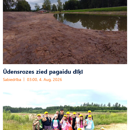
Ūdensrozes zied pagaidu dīķī
Sabiedrība
03:00, 4. Aug, 2026