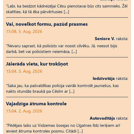
“Labi, ka beidzot kādreizējai Cēsu pienotavai būs cits saimnieks. Žēl
skatīties, kā tā ēka pārvērtusies […]
Vai, novelkot formu, pazūd prasmes
15:08, 5. Aug, 2026
Seniore V.
raksta:
“Nevaru saprast, kā policists var nosist cilvēku. Jā, neesot bijis
darbā, bet vai policistiem neiemāca, […]
Jāierāda vieta, kur trokšņot
15:04, 3. Aug, 2026
Iedzīvotāja
raksta:
“Saka jau, ka pašvaldības policija vairāk kontrolē jauniešus, kas
nakts stundās braukā pa Cēsīm ar […]
Vajadzīga ātruma kontrole
15:04, 2. Aug, 2026
Autovadītājs
raksta:
“Pēdējais laiks uz Vid­ze­mes šosejas no Līgatnes līdz Ieriķiem arī
ieviest ātruma kontroles posmu. Citādi […]