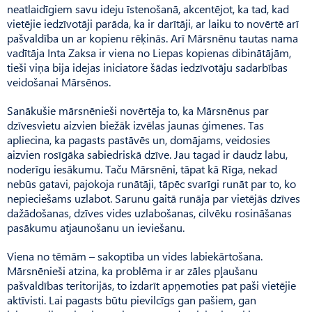
neatlaidīgiem savu ideju īstenošanā, akcentējot, ka tad, kad
vietējie iedzīvotāji parāda, ka ir darītāji, ar laiku to novērtē arī
pašvaldība un ar kopienu rēķinās. Arī Mārsnēnu tautas nama
vadītāja Inta Zaksa ir viena no Liepas kopienas dibinātājām,
tieši viņa bija idejas iniciatore šādas iedzīvotāju sadarbības
veidošanai Mārsēnos.
Sanākušie mārsnēnieši novērtēja to, ka Mārsnēnus par
dzīves­vietu aizvien biežāk izvēlas jaunas ģimenes. Tas
apliecina, ka pagasts pastāvēs un, domājams, veidosies
aizvien rosīgāka sabiedriskā dzīve. Jau tagad ir daudz labu,
noderīgu iesākumu. Taču Mārs­nēni, tāpat kā Rīga, nekad
nebūs gatavi, pajokoja runātāji, tāpēc svarīgi runāt par to, ko
nepieciešams uzlabot. Sarunu gaitā runāja par vietējās dzīves
dažādošanas, dzīves vides uzlabošanas, cilvēku rosināšanas
pasākumu atjaunošanu un ieviešanu.
Viena no tēmām – sakoptība un vides labiekārtošana.
Mārsnē­nieši atzina, ka problēma ir ar zāles pļaušanu
pašvaldības teritorijās, to izdarīt apņemoties pat paši vietējie
aktīvisti. Lai pagasts būtu pievilcīgs gan pašiem, gan