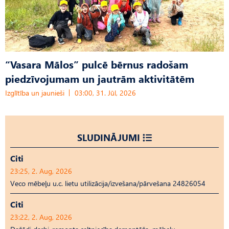
“Vasara Mālos” pulcē bērnus radošam
piedzīvojumam un jautrām aktivitātēm
Izglītība un jaunieši
03:00, 31. Jūl, 2026
SLUDINĀJUMI
Citi
23:25, 2. Aug, 2026
Veco mēbeļu u.c. lietu utilizācija/izvešana/pārvešana 24826054
Citi
23:22, 2. Aug, 2026