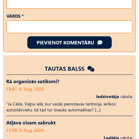
VĀRDS *
PIEVIENOT KOMENTĀRU
TAUTAS BALSS
Kā organizēs satiksmi?
19:47, 6. Aug, 2026
Iedzīvotāja
raksta:
“Ja Cēsīs, Vaļņu ielā, kur vecās pienotavas teritorija, ierīkos
autostāvvietu, kā tad tur brauks automašīnas? […]
Atļāva visam sabrukt
15:08, 5. Aug, 2026
Lasītāja
raksta: