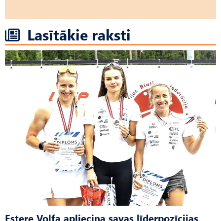
Lasītākie raksti
Estere Volfa apliecina savas līderpozīcijas