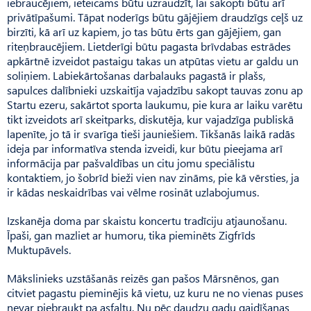
iebraucējiem, ieteicams būtu uzraudzīt, lai sakopti būtu arī
privāt­īpašumi. Tāpat noderīgs būtu gājējiem draudzīgs ceļš uz
birzīti, kā arī uz kapiem, jo tas būtu ērts gan gājējiem, gan
riteņbraucējiem. Lietderīgi būtu pagasta brīvdabas estrādes
apkārtnē izveidot pastaigu takas un atpūtas vietu ar galdu un
soliņiem. Labiekārtošanas darbalauks pagastā ir plašs,
sapulces dalībnieki uzskaitīja vajadzību sakopt tauvas zonu ap
Startu ezeru, sakārtot sporta laukumu, pie kura ar laiku varētu
tikt izveidots arī skeitparks, diskutēja, kur vajadzīga publiskā
lapenīte, jo tā ir svarīga tieši jauniešiem. Tikšanās laikā radās
ideja par informatīva stenda izveidi, kur būtu pieejama arī
informācija par pašvaldības un citu jomu speciālistu
kontaktiem, jo šobrīd bieži vien nav zināms, pie kā vērsties, ja
ir kādas neskaidrības vai vēlme rosināt uzlabojumus.
Izskanēja doma par skaistu koncertu tradīciju atjaunošanu.
Īpaši, gan mazliet ar humoru, tika pieminēts Zigfrīds
Muktupāvels.
Mākslinieks uzstāšanās reizēs gan pašos Mārsnēnos, gan
citviet pagastu pieminējis kā vietu, uz kuru ne no vienas puses
nevar piebraukt pa asfaltu. Nu pēc daudzu gadu gaidīšanas