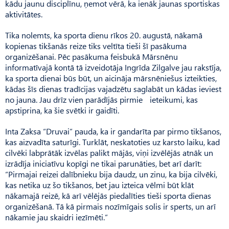
kādu jaunu disciplīnu, ņemot vērā, ka ienāk jaunas sportiskas
aktivitātes.
Tika nolemts, ka sporta dienu rīkos 20. augustā, nākamā
kopienas tikšanās reize tiks veltīta tieši šī pasākuma
organizēšanai. Pēc pasākuma feisbukā Mārsnēnu
informatīvajā kontā tā izveidotāja Ingrīda Zilgalve jau rakstīja,
ka sporta dienai būs būt, un aicināja mārsnēniešus izteikties,
kādas šīs dienas tradīcijas vajadzētu saglabāt un kādas ieviest
no jauna. Jau drīz vien parādījās pirmie ieteikumi, kas
apstiprina, ka šie svētki ir gaidīti.
Inta Zaksa “Druvai” pauda, ka ir gandarīta par pirmo tikšanos,
kas aizvadīta saturīgi. Turklāt, neskatoties uz karsto laiku, kad
cilvēki labprātāk izvēlas palikt mājās, viņi izvēlējās atnāk un
izrādīja iniciatīvu kopīgi ne tikai parunāties, bet arī darīt:
“Pirmajai reizei dalībnieku bija daudz, un zinu, ka bija cilvēki,
kas netika uz šo tikšanos, bet jau izteica vēlmi būt klāt
nākamajā reizē, kā arī vēlējās piedalīties tieši sporta dienas
organizēšanā. Tā kā pirmais nozīmīgais solis ir sperts, un arī
nākamie jau skaidri iezīmēti.”