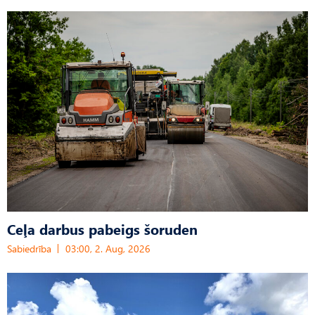
Ceļa darbus pabeigs šoruden
Sabiedrība
03:00, 2. Aug, 2026