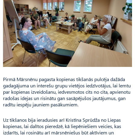
Pirmā Mārsnēnu pagasta kopienas tikšanās pulcēja dažāda
gadagājuma un interešu grupu vietējos iedzīvotājus, lai lemtu
par kopienas izveidošanu, iedvesmotos cits no cita, apvienotu
radošas idejas un risinātu gan sasāpējušos jautājumus, gan
radītu iespēju jauniem pasākumiem.
Uz tikšanos bija ieradusies arī Kristīna Sprūdža no Liepas
kopienas, lai dalītos pieredzē, kā liepēniešiem veicies, kas
izdarīts, lai rosinātu arī mārsnēniešus būt aktīviem un