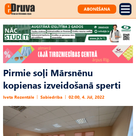
ABONĒŠANA
Pirmie soļi Mārsnēnu
kopienas izveidošanā sperti
Iveta Rozentāle
Sabiedrība
02:00, 4. Jūl, 2022