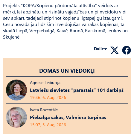
Projekts “KOPA/Kopienu pārdomāta attīstība” veidots ar
mērķi, lai apzinātu un risinātu vajadzības un pilnveidotu vidi
sev apkārt, tādējādi stiprinot kopienu ilgtspējīgu izaugsmi.
Cēsu novadā jau līdz šim izveidojušās vairākas kopienas, tai
skaitā Liepā, Vecpiebalgā, Kaivē, Raunā, Raiskumā, Ieriķos un
Skujenē.
Dalies:
DOMAS UN VIEDOKĻI
Agnese Leiburga
Latviešu sievietes “parastais” 101 darbiņš
19:46, 6. Aug, 2026
Iveta Rozentāle
Piebalgā sākās, Valmierā turpinās
15:07, 5. Aug, 2026