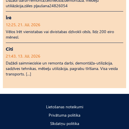
Dažādi darbi-remonta,celtniecība,demontāža, mēbeļu
utiliāzācija,zāles pļaušana24826054
Īrē
12:25, 21. Jūl, 2026
Vēlos īrēt vienistabas vai divistabas dzīvokli cēsīs, līdz 200 eiro
mēnesī.
Citi
21:43, 13. Jūl, 2026
Dažādi saimnieciskie un remonta darbi, demontāža-utilizācija,
sadzīves tehnikas, mēbeļu utilizācija, pagrabu tīrīšana. Visa veida
transports. […]
Lietošanas noteikumi
Privātuma politika
Sīkdatņu politika