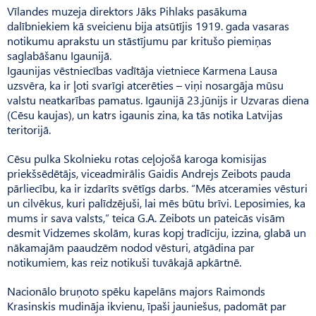
Vīlandes muzeja direktors Jāks Pihlaks pasākuma
dalībniekiem kā sveicienu bija atsūtījis 1919. gada vasaras
notikumu aprakstu un stāstījumu par kritušo piemiņas
saglabāšanu Igaunijā.
Igaunijas vēstniecības vadītāja vietniece Karmena Lausa
uzsvēra, ka ir ļoti svarīgi atcerēties – viņi nosargāja mūsu
valstu neatkarības pamatus. Igaunijā 23.jūnijs ir Uzvaras diena
(Cēsu kaujas), un katrs igaunis zina, ka tās notika Latvijas
teritorijā.
Cēsu pulka Skolnieku rotas ceļojošā karoga komisijas
priekšsēdētājs, viceadmirālis Gaidis Andrejs Zeibots pauda
pārliecību, ka ir izdarīts svētīgs darbs. “Mēs atceramies vēsturi
un cilvēkus, kuri palīdzējuši, lai mēs būtu brīvi. Leposimies, ka
mums ir sava valsts,” teica G.A. Zeibots un pateicās visām
desmit Vidzemes skolām, kuras kopj tradīciju, izzina, glabā un
nākamajām paaudzēm nodod vēsturi, atgādina par
notikumiem, kas reiz notikuši tuvākajā apkārtnē.
Nacionālo bruņoto spēku kapelāns majors Raimonds
Krasinskis mudināja ikvienu, īpaši jauniešus, padomāt par