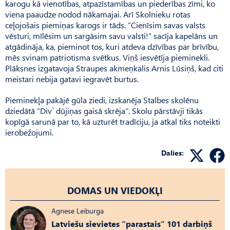
karogu kā vienotības, atpazīstamības un piederības zīmi, ko
viena paaudze nodod nākamajai. Arī Skolnieku rotas
ceļojošais piemiņas karogs ir tāds. “Cienīsim savas valsts
vēsturi, mīlēsim un sargāsim savu valsti!” sacīja kapelāns un
atgādināja, ka, pieminot tos, kuri atdeva dzīvības par brīvību,
mēs svinam patriotisma svētkus. Viņš iesvētīja pieminekli.
Plāksnes izgatavoja Strau­pes akmeņkalis Arnis Lūsiņš, kad citi
meistari nebija gatavi iegravēt burtus.
Pieminekļa pakājē gūla ziedi, izskanēja Stalbes skolēnu
dziedātā “Div` dūjiņas gaisā skrēja”. Skolu pārstāvji tikās
kopīgā sarunā par to, kā uzturēt tradīciju, ja atkal tiks noteikti
ierobežojumi.
Dalies:
DOMAS UN VIEDOKĻI
Agnese Leiburga
Latviešu sievietes “parastais” 101 darbiņš