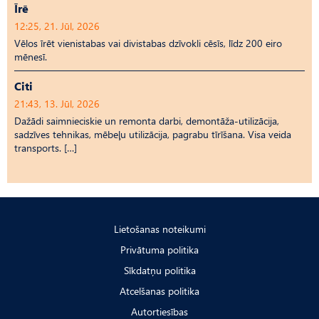
Īrē
12:25, 21. Jūl, 2026
Vēlos īrēt vienistabas vai divistabas dzīvokli cēsīs, līdz 200 eiro
mēnesī.
Citi
21:43, 13. Jūl, 2026
Dažādi saimnieciskie un remonta darbi, demontāža-utilizācija,
sadzīves tehnikas, mēbeļu utilizācija, pagrabu tīrīšana. Visa veida
transports. […]
Lietošanas noteikumi
Privātuma politika
Sīkdatņu politika
Atcelšanas politika
Autortiesības