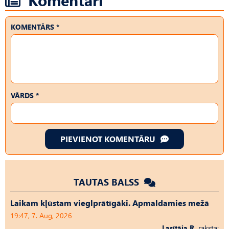
KOMENTĀRS *
VĀRDS *
PIEVIENOT KOMENTĀRU
TAUTAS BALSS
Laikam kļūstam vieglprātīgāki. Apmaldamies mežā
19:47, 7. Aug, 2026
Lasītāja R.
raksta: