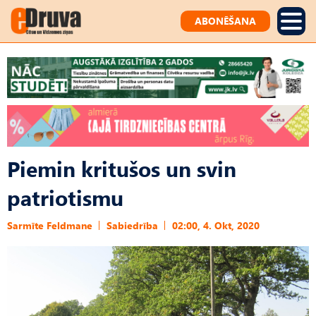
ABONĒŠANA
Piemin kritušos un svin
patriotismu
Sarmīte Feldmane
Sabiedrība
02:00, 4. Okt, 2020