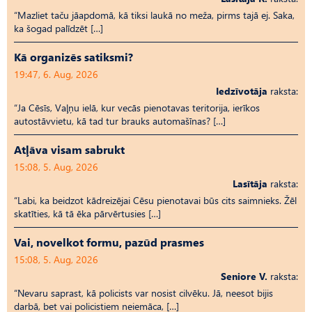
“Mazliet taču jāapdomā, kā tiksi laukā no meža, pirms tajā ej. Saka,
ka šogad palīdzēt […]
Kā organizēs satiksmi?
19:47, 6. Aug, 2026
Iedzīvotāja
raksta:
“Ja Cēsīs, Vaļņu ielā, kur vecās pienotavas teritorija, ierīkos
autostāvvietu, kā tad tur brauks automašīnas? […]
Atļāva visam sabrukt
15:08, 5. Aug, 2026
Lasītāja
raksta:
“Labi, ka beidzot kādreizējai Cēsu pienotavai būs cits saimnieks. Žēl
skatīties, kā tā ēka pārvērtusies […]
Vai, novelkot formu, pazūd prasmes
15:08, 5. Aug, 2026
Seniore V.
raksta:
“Nevaru saprast, kā policists var nosist cilvēku. Jā, neesot bijis
darbā, bet vai policistiem neiemāca, […]