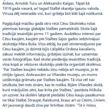
Aidass, Arnolds Turu un Alek­sandrs Kaigas. Tāpat kā
1919.gada vasarā, arī tagad Stalbē skanēja igauņu valoda.
Vīrusa dēļ neieradās visi, kuri gribēja būt klāt šajā notikumā.
Pagājušajā mācību gadā otro reizi Cēsu Skolnieku rotas
piemiņas karogs glabājās Stalbes pamatskolā. Skola šajā
tradīcijā iesaistījās pirms 11 gadiem. Audzēkņu interesi par
Cēsu kaujām, kaujām pie Stalbes šajos gados iedzīvinājusi
skolotāja Māra Buša. Viņa atklāj, ka pati ieinteresējusies par
Cēsu kaujām, jo dzimtā bijis Lāčplēša Ordeņa kavalieris,
sākusi meklēt informāciju, gribējies izzināt, kur uzņemtas
vecās fotogrāfijas. Kad skolai piedāvāja iesaistīties tradīcijā,
viņa kopā ar vēstures skolotāju piekrita organizēt skolēnus.
“Par Stalbes kaujām nekādu ziņu nebija arī muzejos, jo te
cīnījās igauņi. Aizbraucām uz Vīlandes muzeju, un mums
uzdāvināja grāmatu par Stalbes kaujām. Tā visa vēl nav
iztulkota, bet mēs zinām, kas te notika. Bijām Vīlandes skolā,
kurā mācījušies zēni, kas krita pie Stalbes,” pastāsta M.Buša
un uzsver, ka skolēni labprāt piedalās Cēsu kauju pasākumos
ne tikai Stalbē, Straupē, Raiskumā, brauc arī uz Cēsīm, Līviem.
Arī jaunsargi daudz zina par brīvības cīņām. “Tā ir mūsu