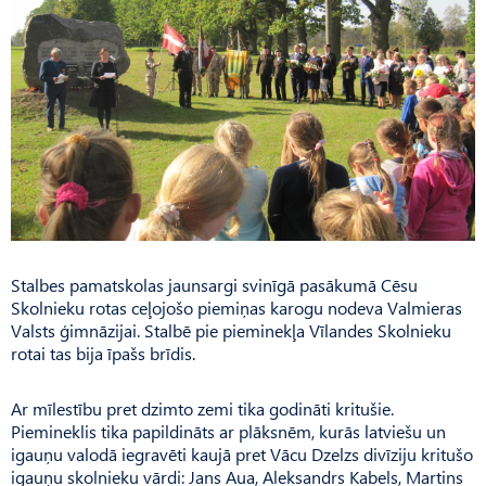
Stalbes pamatskolas jaunsargi svinīgā pasākumā Cēsu
Skolnieku rotas ceļojošo piemiņas karogu nodeva Valmieras
Valsts ģimnāzijai. Stalbē pie pieminekļa Vīlandes Skolnieku
rotai tas bija īpašs brīdis.
Ar mīlestību pret dzimto zemi tika godināti kritušie.
Piemineklis tika papildināts ar plāksnēm, kurās latviešu un
igauņu valodā iegravēti kaujā pret Vācu Dzelzs divīziju kritušo
igauņu skolnieku vārdi: Jans Aua, Aleksandrs Kabels, Martins