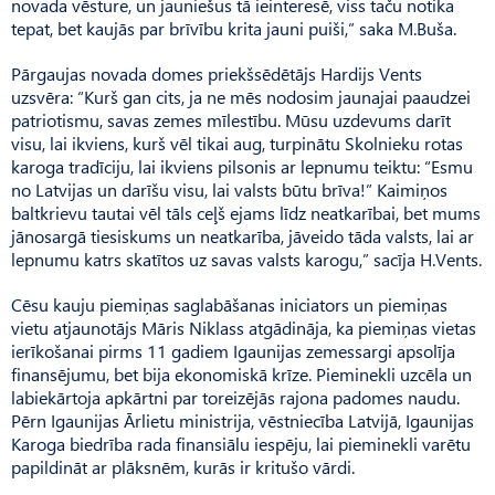
novada vēsture, un jauniešus tā ieinteresē, viss taču notika
tepat, bet kaujās par brīvību krita jauni puiši,” saka M.Buša.
Pārgaujas novada domes priekšsēdētājs Hardijs Vents
uzsvēra: “Kurš gan cits, ja ne mēs nodosim jaunajai paaudzei
patri­otismu, savas zemes mīlestību. Mūsu uzdevums darīt
visu, lai ikviens, kurš vēl tikai aug, turpinātu Skolnieku rotas
karoga tradīciju, lai ikviens pilsonis ar lepnumu teiktu: “Esmu
no Latvijas un darīšu visu, lai valsts būtu brīva!” Kaimiņos
baltkrievu tautai vēl tāls ceļš ejams līdz neatkarībai, bet mums
jānosargā tiesiskums un neatkarība, jāveido tāda valsts, lai ar
lepnumu katrs skatītos uz savas valsts karogu,” sacīja H.Vents.
Cēsu kauju piemiņas saglabāšanas iniciators un piemiņas
vietu atjaunotājs Māris Niklass atgādināja, ka piemiņas vietas
ierīkošanai pirms 11 gadiem Igaunijas zemessargi apsolīja
finansējumu, bet bija ekonomiskā krīze. Pie­minekli uzcēla un
labiekārtoja apkārtni par toreizējās rajona padomes naudu.
Pērn Igaunijas Ārlietu ministrija, vēstniecība Latvijā, Igaunijas
Karoga biedrība rada finansiālu iespēju, lai pieminekli varētu
papildināt ar plāksnēm, kurās ir kritušo vārdi.