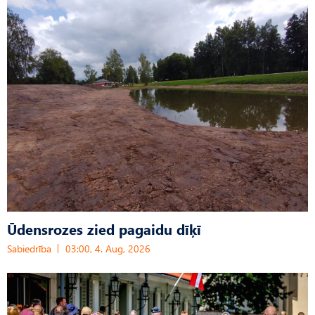
Ūdensrozes zied pagaidu dīķī
Sabiedrība
03:00, 4. Aug, 2026