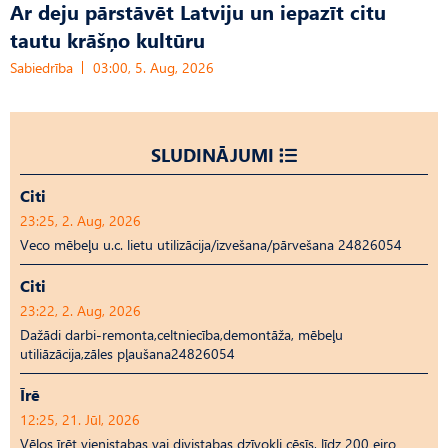
Ar deju pārstāvēt Latviju un iepazīt citu
tautu krāšņo kultūru
Sabiedrība
03:00, 5. Aug, 2026
SLUDINĀJUMI
Citi
23:25, 2. Aug, 2026
Veco mēbeļu u.c. lietu utilizācija/izvešana/pārvešana 24826054
Citi
23:22, 2. Aug, 2026
Dažādi darbi-remonta,celtniecība,demontāža, mēbeļu
utiliāzācija,zāles pļaušana24826054
Īrē
12:25, 21. Jūl, 2026
Vēlos īrēt vienistabas vai divistabas dzīvokli cēsīs, līdz 200 eiro