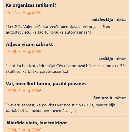
Kā organizēs satiksmi?
19:47, 6. Aug, 2026
Iedzīvotāja
raksta:
“Ja Cēsīs, Vaļņu ielā, kur vecās pienotavas teritorija, ierīkos
autostāvvietu, kā tad tur brauks automašīnas? […]
Atļāva visam sabrukt
15:08, 5. Aug, 2026
Lasītāja
raksta:
“Labi, ka beidzot kādreizējai Cēsu pienotavai būs cits saimnieks. Žēl
skatīties, kā tā ēka pārvērtusies […]
Vai, novelkot formu, pazūd prasmes
15:08, 5. Aug, 2026
Seniore V.
raksta:
“Nevaru saprast, kā policists var nosist cilvēku. Jā, neesot bijis
darbā, bet vai policistiem neiemāca, […]
Jāierāda vieta, kur trokšņot
15:04, 3. Aug, 2026