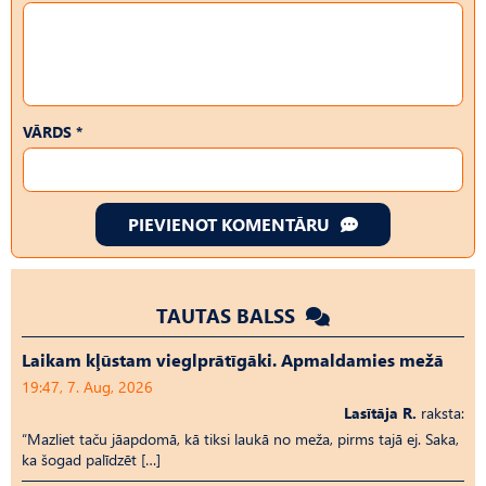
VĀRDS *
PIEVIENOT KOMENTĀRU
TAUTAS BALSS
Laikam kļūstam vieglprātīgāki. Apmaldamies mežā
19:47, 7. Aug, 2026
Lasītāja R.
raksta:
“Mazliet taču jāapdomā, kā tiksi laukā no meža, pirms tajā ej. Saka,
ka šogad palīdzēt […]