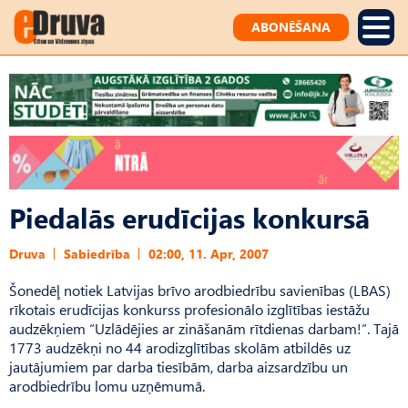
ABONĒŠANA
Piedalās erudīcijas konkursā
Druva
Sabiedrība
02:00, 11. Apr, 2007
Šonedēļ notiek Latvijas brīvo arodbiedrību savienības (LBAS)
rīkotais erudīcijas konkurss profesionālo izglītības iestāžu
audzēkņiem “Uzlādējies ar zināšanām rītdienas darbam!”. Tajā
1773 audzēkņi no 44 arodizglītības skolām atbildēs uz
jautājumiem par darba tiesībām, darba aizsardzību un
arodbiedrību lomu uzņēmumā.