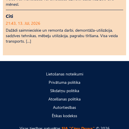
mēnesī.
Citi
21:43, 13. Jūl, 2026
Dažādi saimnieciskie un remonta darbi, demontāža-utilizācija,
sadzīves tehnikas, mēbeļu utilizācija, pagrabu tīrīšana. Visa veida
transports. […]
Lietošanas noteikumi
Privātuma politika
Sīkdatņu politika
Atcelšanas politika
Autortiesības
Ētikas kodekss
Visas tiesības paturētas
SIA "Cēsu Druva"
© 2026