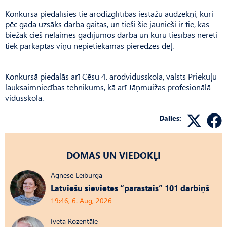
Konkursā piedalīsies tie arodizglītības iestāžu audzēkņi, kuri
pēc gada uzsāks darba gaitas, un tieši šie jaunieši ir tie, kas
biežāk cieš nelaimes gadījumos darbā un kuru tiesības nereti
tiek pārkāptas viņu nepietiekamās pieredzes dēļ.
Konkursā piedalās arī Cēsu 4. arodvidusskola, valsts Priekuļu
lauksaimniecības tehnikums, kā arī Jāņmuižas profesionālā
vidusskola.
Dalies:
DOMAS UN VIEDOKĻI
Agnese Leiburga
Latviešu sievietes “parastais” 101 darbiņš
19:46, 6. Aug, 2026
Iveta Rozentāle