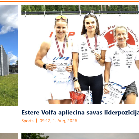
Estere Volfa apliecina savas līderpozīcij
Sports
09:12, 1. Aug, 2026