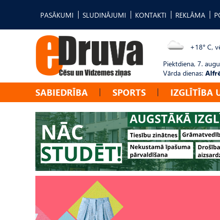
PASĀKUMI
SLUDINĀJUMI
KONTAKTI
REKLĀMA
P
+18° C, vē
Piektdiena, 7. augu
Vārda dienas:
Alfr
SABIEDRĪBA
SPORTS
IZGLĪTĪBA 