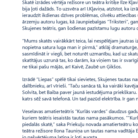
Skatē izrādes vērtēja režisore un teātra kritiķe Ilze Kļ
bija ļoti dažāds. To uzsvēra arī I.Kļaviņa, atzīstot, 
ieraudzīt ikdienas dzīves problēmas, cilvēku attiecība
ārzemju autoru lugas, kā Jaunpiebalgas “Triksteri”, ga
Skujenes teātris, gan šodienas pazīstamu lugu autoru 
“Mums skatēs vairākkārt teica, lai nespēlējam jautras i
nopietna satura luga man ir pirmā,” atklāj dramaturģe,
sasmīdināt ir viegli, bet noturēt uzmanību, kad uz skat
skatītājus uzrunā tas, ko darām, ka viņiem tas ir svarīgi
ne tikai pašu mājās, arī Kaivē, Zaubē un Ģikšos.
Izrādē “Liepas” spēlē tikai sievietes, Skujenes tautas na
dalībnieku, arī vīrieši. “Taču sanāca tā, ka vairāki ka
Solvita, bet Baiba paver jaunā iestudējuma priekškaru.
katrs sēž savā telefonā. Un tad pazūd elektrība. Ir gan no
Veselavas amatierteātris “Kurlās vardes” daudzus gadus 
kuriem teātris iesaistās tautas nama pasākumos. “”Kurlās
piedalās skatē,” saka Priekuļu novada amatierteātru ko
teātra režisore Ilona Tauniņa un tautas nama vadītāja E
jo paš­vērtējuma latiņa ir ļoti augsta.