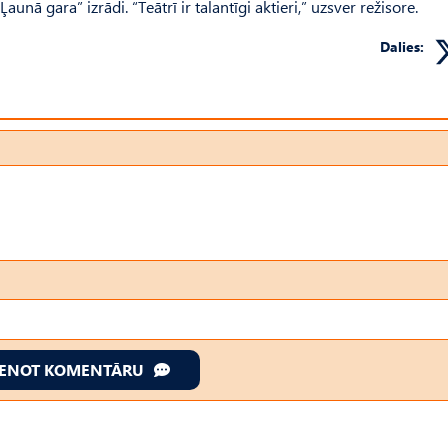
nā gara” izrādi. “Teātrī ir talantīgi aktieri,” uzsver režisore.
Dalies:
IENOT KOMENTĀRU