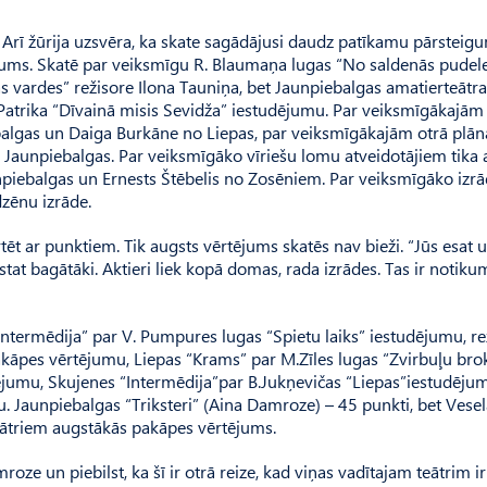
a. Arī žūrija uzsvēra, ka skate sagādājusi daudz patīkamu pārsteig
rtējums. Skatē par veiksmīgu R. Blaumaņa lugas “No saldenās pudel
s vardes” režisore Ilona Tauniņa, bet Jaunpiebalgas amatierteātra
 Patrika “Dīvainā misis Sevidža” iestudējumu. Par veiksmīgākajām
gas un Daiga Burkāne no Liepas, par veiksmīgākajām otrā plān
Jaunpiebalgas. Par veiksmīgāko vīriešu lomu atveidotājiem tika at
npiebalgas un Ernests Štēbelis no Zosēniem. Par veiksmīgāko izr
zēnu izrāde.
tēt ar punktiem. Tik augsts vērtējums skatēs nav bieži. “Jūs esat 
ūstat bagātāki. Aktieri liek kopā domas, rada izrādes. Tas ir notik
ntermē­dija” par V. Pumpures lugas “Spie­tu laiks” iestudējumu, re
akāpes vērtējumu, Liepas “Krams” par M.Zīles lugas “Zvirbuļu brok
jumu, Skujenes “Intermēdija”par B.Juk­ņevičas “Liepas”iestudēju
 Jaunpie­balgas “Triksteri” (Aina Dam­roze) – 45 punkti, bet Vese
teātriem augstākās pakāpes vērtējums.
ze un piebilst, ka šī ir otrā reize, kad viņas vadītajam teātrim i