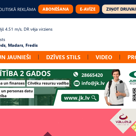
ABONĒŠANA
E-AVĪZE
ZIŅOT DRUVAI
OLITISKĀ REKLĀMA
jš 4.51 m/s, DR vēja virziens
sts
ēds, Madars, Fredis
UN JAUNIEŠI
DZĪVES STILS
VIDEO
PR