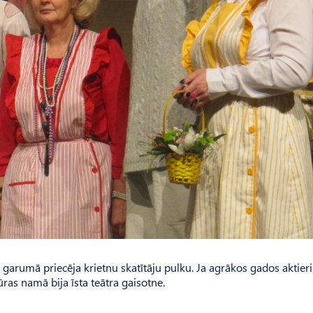
 garumā priecēja krietnu skatītāju pulku. Ja agrākos gados aktieri
tūras namā bija īsta teātra gaisotne.