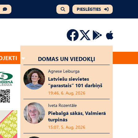
PIESLĒGTIES
OJEKTI
DOMAS UN VIEDOKĻI
Agnese Leiburga
Latviešu sievietes
“parastais” 101 darbiņš
19:46, 6. Aug, 2026
Iveta Rozentāle
Piebalgā sākās, Valmierā
turpinās
15:07, 5. Aug, 2026