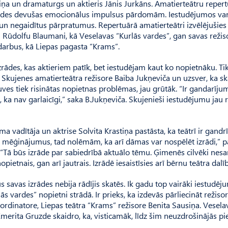
aviņa un dramaturgs un aktieris Jānis Jurkāns. Amatierteātru reper
ka izrādes devušas emocionālus impulsus pārdomām. Iestudējumos va
s un negaidītus pārpratumus. Repertuārā amatierteātri izvēlējušies
n Rūdolfu Blaumani, kā Veselavas “Kurlās vardes”, gan savas režis
darbus, kā Liepas pagasta “Krams”.
zrādes, kas aktieriem patīk, bet iestudējam kaut ko nopietnāku. Ti
 Skujenes amatierteātra režisore Baiba Jukņeviča un uzsver, ka sk
uves tiek risinātas nopietnas problēmas, jau grūtāk. “Ir gandarīju
, ka nav garlaicīgi,” saka B.Jukņeviča. Skujenieši iestudējumu jau r
ma vadītāja un aktrise Solvita Krastiņa pastāsta, ka teātrī ir gandr
vēja mēģinājumus, tad nolēmām, ka arī dāmas var nospēlēt izrādi,” p
 “Tā būs izrāde par sabiedrībā aktuālo tēmu. Ģimenēs cilvēki nesa
pietnais, gan arī jautrais. Izrādē iesaistīsies arī bērnu teātra dalīb
savas izrādes nebija rādījis skatēs. Ik gadu top vairāki iestudēju
 vardes” nopietni strādā. Ir prieks, ka izdevās pārliecināt režisori
ordinatore, Liepas teātra “Krams” režisore Benita Sausiņa. Vesela
merita Gruzde skaidro, ka, visticamāk, līdz šim neuzdrošinājās pie