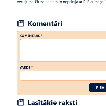
vērtējums. Pirms gadiem to nopelnīja ar R. Blaumaņa “Ļau
Komentāri
KOMENTĀRS *
VĀRDS *
PIEV
Lasītākie raksti