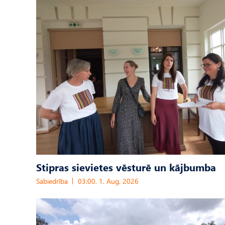
Stipras sievietes vēsturē un kājbumba
Sabiedrība
03:00, 1. Aug, 2026