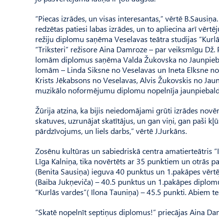
“Piecas izrādes, un visas interesantas,” vērtē B.Sausiņ
redzētas patiesi labas izrādes, un to apliecina arī vē
režiju diplomu saņēma Veselavas teātra studijas “Kurlā
“Triksteri” režisore Aina Damroze – par veiksmīgu Dž.
lomām diplomus saņēma Valda Žukovska no Jaunpiebal
lomām – Linda Siksne no Veselavas un Ineta Elksne no 
Krists Jēkabsons no Veselavas, Alvis Žukovskis no Jau
muzikālo noformējumu diplomu nopelnīja jaunpiebald
Žūrija atzina, ka bijis neiedomājami grūti izrādes novēr
skatuves, uzrunājat skatītājus, un gan viņi, gan paši kļ
pārdzīvojums, un liels darbs,” vērtē J.Jurkāns.
Zosēnu kultūras un sabiedriskā centra amatierteātris “I
Līga Kalniņa, tika novērtēts ar 35 punktiem un otrās p
(Benita Sausiņa) ieguva 40 punktus un 1.pakāpes vērtē
(Baiba Jukņeviča) – 40.5 punktus un 1.pakāpes diplomu.
“Kurlās vardes”( Ilona Tauniņa) – 45.5 punkti. Abiem 
“Skatē nopelnīt septiņus diplomus!” priecājas Aina Damro