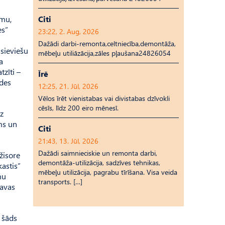
umu,
Citi
es”
23:22, 2. Aug, 2026
Dažādi darbi-remonta,celtniecība,demontāža,
 sieviešu
mēbeļu utiliāzācija,zāles pļaušana24826054
a
zīti –
Īrē
ādes
12:25, 21. Jūl, 2026
Vēlos īrēt vienistabas vai divistabas dzīvokli
cēsīs, līdz 200 eiro mēnesī.
uz
ums un
Citi
21:43, 13. Jūl, 2026
Dažādi saimnieciskie un remonta darbi,
žisore
demontāža-utilizācija, sadzīves tehnikas,
astis”
mēbeļu utilizācija, pagrabu tīrīšana. Visa veida
mu
transports. […]
lavas
r šāds