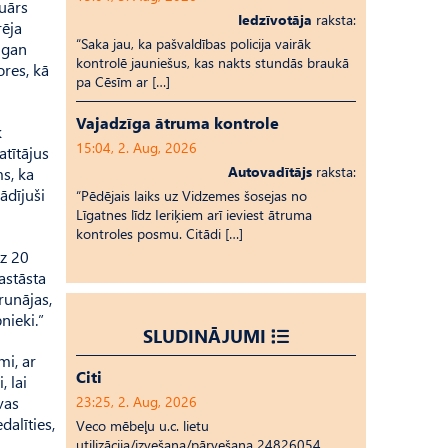
tuārs
Iedzīvotāja
raksta:
rēja
“Saka jau, ka pašvaldības policija vairāk
 gan
kontrolē jauniešus, kas nakts stundās braukā
ores, kā
pa Cēsīm ar […]
Vajadzīga ātruma kontrole
k
15:04, 2. Aug, 2026
atītājus
Autovadītājs
raksta:
ms, ka
ādījuši
“Pēdējais laiks uz Vid­ze­mes šosejas no
Līgatnes līdz Ieriķiem arī ieviest ātruma
kontroles posmu. Citādi […]
īz 20
astāsta
runājas,
nieki.”
SLUDINĀJUMI
mi, ar
Citi
, lai
vas
23:25, 2. Aug, 2026
dalīties,
Veco mēbeļu u.c. lietu
utilizācija/izvešana/pārvešana 24826054