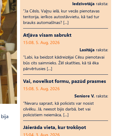
Iedzīvotāja
raksta:
“Ja Cēsīs, Vaļņu ielā, kur vecās pienotavas
teritorija, ierīkos autostāvvietu, kā tad tur
brauks automašīnas? […]
Atļāva visam sabrukt
15:08, 5. Aug, 2026
Lasītāja
raksta:
“Labi, ka beidzot kādreizējai Cēsu pienotavai
būs cits saimnieks. Žēl skatīties, kā tā ēka
pārvērtusies […]
Vai, novelkot formu, pazūd prasmes
15:08, 5. Aug, 2026
Seniore V.
raksta:
“Nevaru saprast, kā policists var nosist
cilvēku. Jā, neesot bijis darbā, bet vai
policistiem neiemāca, […]
 bija
Jāierāda vieta, kur trokšņot
15:04, 3. Aug, 2026