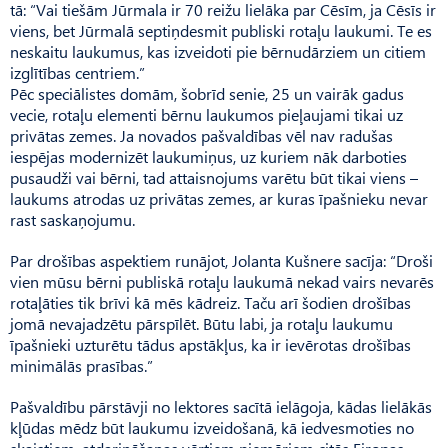
tā: “Vai tiešām Jūrmala ir 70 reižu lielāka par Cēsīm, ja Cēsīs ir
viens, bet Jūrmalā septiņdesmit publiski rotaļu laukumi. Te es
neskaitu laukumus, kas izveidoti pie bērnudārziem un citiem
izglītības centriem.”
Pēc speciālistes domām, šobrīd senie, 25 un vairāk gadus
vecie, rotaļu elementi bērnu laukumos pieļaujami tikai uz
privātas zemes. Ja novados pašvaldības vēl nav radušas
iespējas modernizēt laukumiņus, uz kuriem nāk darboties
pusaudži vai bērni, tad attaisnojums varētu būt tikai viens –
laukums atrodas uz privātas zemes, ar kuras īpašnieku nevar
rast saskaņojumu.
Par drošības aspektiem runājot, Jolanta Kušnere sacīja: “Droši
vien mūsu bērni publiskā rotaļu laukumā nekad vairs nevarēs
rotaļāties tik brīvi kā mēs kādreiz. Taču arī šodien drošības
jomā nevajadzētu pārspīlēt. Būtu labi, ja rotaļu laukumu
īpašnieki uzturētu tādus apstākļus, ka ir ievērotas drošības
minimālās prasības.”
Pašvaldību pārstāvji no lektores sacītā ielāgoja, kādas lielākās
kļūdas mēdz būt laukumu izveidošanā, kā iedvesmoties no