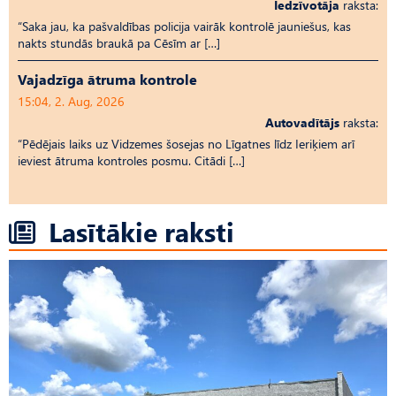
Iedzīvotāja
raksta:
“Saka jau, ka pašvaldības policija vairāk kontrolē jauniešus, kas
nakts stundās braukā pa Cēsīm ar […]
Vajadzīga ātruma kontrole
15:04, 2. Aug, 2026
Autovadītājs
raksta:
“Pēdējais laiks uz Vid­ze­mes šosejas no Līgatnes līdz Ieriķiem arī
ieviest ātruma kontroles posmu. Citādi […]
Lasītākie raksti