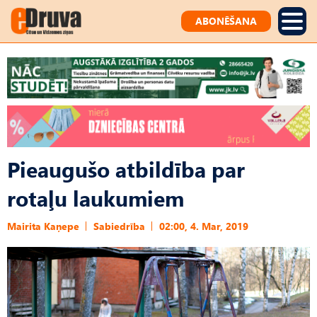
ABONĒŠANA
Pieaugušo atbildība par
rotaļu laukumiem
Mairita Kaņepe
Sabiedrība
02:00, 4. Mar, 2019