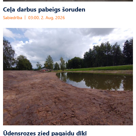
Ceļa darbus pabeigs šoruden
Sabiedrība
03:00, 2. Aug, 2026
Ūdensrozes zied pagaidu dīķī