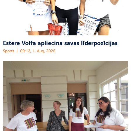
Estere Volfa apliecina savas līderpozīcijas
Sports
09:12, 1. Aug, 2026