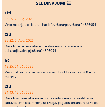
SLUDINĀJUMI
Citi
23:25, 2. Aug, 2026
Veco mēbeļu u.c. lietu utilizācija/izvešana/pārvešana 24826054
Citi
23:22, 2. Aug, 2026
Dažādi darbi-remonta,celtniecība,demontāža, mēbeļu
utiliāzācija,zāles pļaušana24826054
Īrē
12:25, 21. Jūl, 2026
Vēlos īrēt vienistabas vai divistabas dzīvokli cēsīs, līdz 200 eiro
mēnesī.
Citi
21:43, 13. Jūl, 2026
Dažādi saimnieciskie un remonta darbi, demontāža-utilizācija,
sadzīves tehnikas, mēbeļu utilizācija, pagrabu tīrīšana. Visa veida