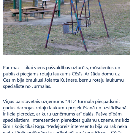
Par maz – tikai viens pašvaldības uzturēts, mūsdienīgs un
publiski pieejams rotaļu laukums Cēsīs. Ar šādu domu uz
Cēsīm bija braukusi Jolanta Kušnere, bērnu rotaļu laukumu
speciāliste no Jūrmalas.
Viņas pārstāvētais uzņēmums “JLD” Jūrmalā piecpa­dsmit
gadus darbojas rotaļu laukumu projektēšanā un uzstādīšanā.
Ir liela pieredze, ar kuru uzņēmums arī dalās. Pašvaldībām,
speciālistiem, interesentiem pieredzes gūšanu uzņēmums līdz
šim rīkojis tikai Rīgā. “Pēdējoreiz interesentu bija vairāk nekā
vietu, tāpēc nolēmām to sarīkot vēl un ārpus Rīgas – Cēsīs -,