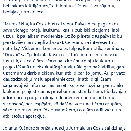
bet laikam kļūdījāmies,” atbildot uz “Druvas” vaicājumu,
bēdājās jūrmalniece.
“Mums šķita, ka Cēsis būs īsti vietā. Pašvaldība pagaidām
savu vienīgo rotaļu laukumu, kas ir publiski pieejams, labi
uztur, ik pa laikam modernizē. Uz šo pilsētu citu pašvaldību
pārstāvjiem arī viegli atbraukt. Cerējām, ka interesentu
netrūks,” Vidzemes koncertzāles telpās, kur notika seminārs,
“Druvai” sacīja Jolanta Kušnere . “Taču interesentu nav ne
tuvu tik, cik cerējām. Tēma par drošību rotaļu laukumu
projektēšanā un ekspluatācijā ir aktuāla gan pašvaldību, gan
uzņēmumu darbiniekiem, kuri atbild par šo jomu. Arī privāto
daudzdzīvokļu māju apsaimniekotāji ir atbildīgi. Esam
sagatavojuši informācijas paketi, kurā var uzzināt par rotaļu
laukumu projektēšanas prasībām un standartiem. Piedāvājam
informāciju par jaunākajām tendencēm bērnu laukumu
veidošanā, par iespējām, kā dažāda vecuma bērnu grupām,
sākot no mazuļiem līdz pusaudžiem, rotaļām radīt vietu un
atbilstošus apstākļus.”
Jolanta Kušnere šī brīža situ­āciju Jūrmalā un Cēsīs salīdzināja