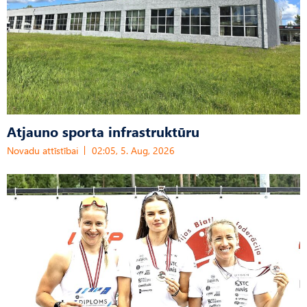
Atjauno sporta infrastruktūru
Novadu attīstībai
02:05, 5. Aug, 2026