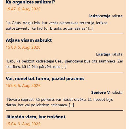
Kā organizēs satiksmi?
19:47, 6. Aug, 2026
Iedzīvotāja
raksta:
“Ja Cēsīs, Vaļņu ielā, kur vecās pienotavas teritorija, ierīkos
autostāvvietu, kā tad tur brauks automašīnas? […]
Atļāva visam sabrukt
15:08, 5. Aug, 2026
Lasītāja
raksta:
“Labi, ka beidzot kādreizējai Cēsu pienotavai būs cits saimnieks. Žēl
skatīties, kā tā ēka pārvērtusies […]
Vai, novelkot formu, pazūd prasmes
15:08, 5. Aug, 2026
Seniore V.
raksta:
“Nevaru saprast, kā policists var nosist cilvēku. Jā, neesot bijis
darbā, bet vai policistiem neiemāca, […]
Jāierāda vieta, kur trokšņot
15:04, 3. Aug, 2026