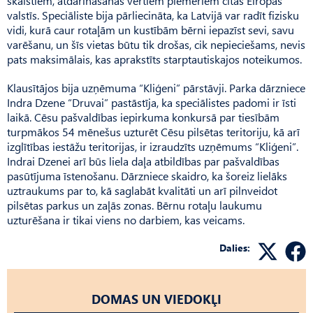
skaistiem, atdarināšanas vērtiem piemēriem citās Eiropas
valstīs. Speciāliste bija pārliecināta, ka Latvijā var radīt fizisku
vidi, kurā caur rotaļām un kustībām bērni iepazīst sevi, savu
varēšanu, un šīs vietas būtu tik drošas, cik nepieciešams, nevis
pats maksimālais, kas aprakstīts starptautiskajos noteikumos.
Klausītājos bija uzņēmuma “Kliģeni” pārstāvji. Parka dārzniece
Indra Dzene “Druvai” pastāstīja, ka speciālistes padomi ir īsti
laikā. Cēsu pašvaldības iepirkuma konkursā par tiesībām
turpmākos 54 mēnešus uzturēt Cēsu pilsētas teritoriju, kā arī
izglītības iestāžu teritorijas, ir izraudzīts uzņēmums “Kliģeni”.
Indrai Dzenei arī būs liela daļa atbildības par pašvaldības
pasūtījuma īstenošanu. Dārzniece skaidro, ka šoreiz lielāks
uztraukums par to, kā saglabāt kvalitāti un arī pilnveidot
pilsētas parkus un zaļās zonas. Bērnu rotaļu laukumu
uzturēšana ir tikai viens no darbiem, kas veicams.
Dalies:
DOMAS UN VIEDOKĻI