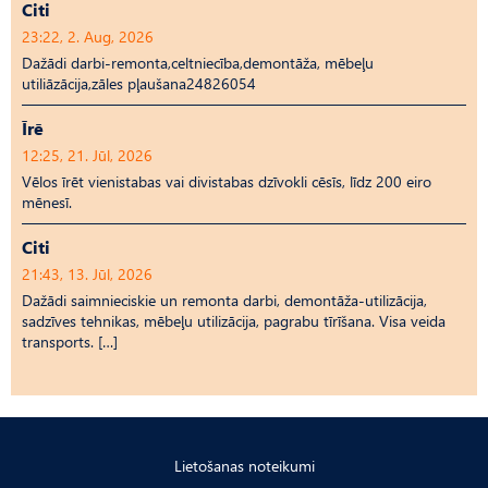
Citi
23:22, 2. Aug, 2026
Dažādi darbi-remonta,celtniecība,demontāža, mēbeļu
utiliāzācija,zāles pļaušana24826054
Īrē
12:25, 21. Jūl, 2026
Vēlos īrēt vienistabas vai divistabas dzīvokli cēsīs, līdz 200 eiro
mēnesī.
Citi
21:43, 13. Jūl, 2026
Dažādi saimnieciskie un remonta darbi, demontāža-utilizācija,
sadzīves tehnikas, mēbeļu utilizācija, pagrabu tīrīšana. Visa veida
transports. […]
Lietošanas noteikumi