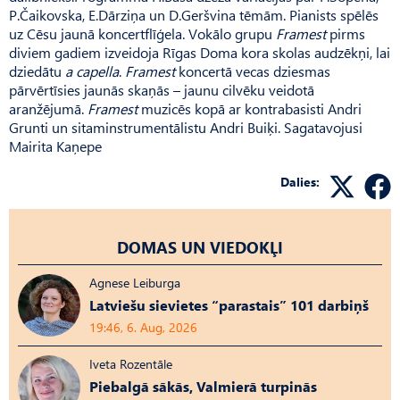
P.Čaikovska, E.Dārziņa un D.Geršvina tēmām. Pianists spēlēs
uz Cēsu jaunā koncertflīģela. Vokālo grupu
Framest
pirms
diviem gadiem izveidoja Rīgas Doma kora skolas audzēkņi, lai
dziedātu
a capella
.
Framest
koncertā vecas dziesmas
pārvērtīsies jaunās skaņās – jaunu cilvēku veidotā
aranžējumā.
Framest
muzicēs kopā ar kontrabasisti Andri
Grunti un sitaminstrumentālistu Andri Buiķi. Sagatavojusi
Mairita Kaņepe
Dalies:
DOMAS UN VIEDOKĻI
Agnese Leiburga
Latviešu sievietes “parastais” 101 darbiņš
19:46, 6. Aug, 2026
Iveta Rozentāle
Piebalgā sākās, Valmierā turpinās