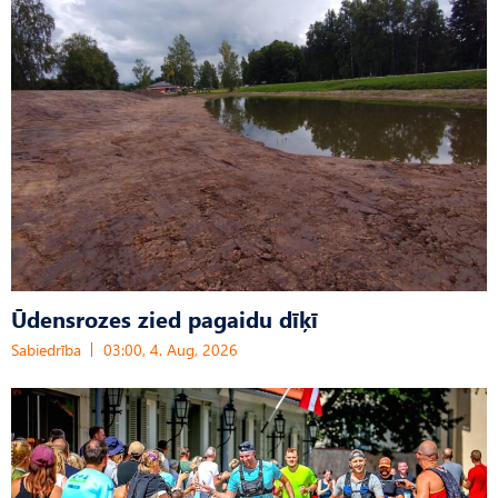
Ūdensrozes zied pagaidu dīķī
Sabiedrība
03:00, 4. Aug, 2026