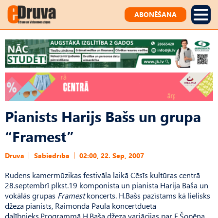
ABONĒŠANA
Pianists Harijs Bašs un grupa
“Framest”
Druva
Sabiedrība
02:00, 22. Sep, 2007
Rudens kamermūzikas festivāla laikā Cēsīs kultūras centrā
28.septembrī plkst.19 komponista un pianista Harija Baša un
vokālās grupas
Framest
koncerts. H.Bašs pazīstams kā lielisks
džeza pianists, Raimonda Paula koncertdueta
dalībnieks.Programmā H.Baša džeza variācijas par F.Šopēna,