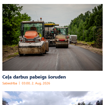
Ceļa darbus pabeigs šoruden
Sabiedrība
03:00, 2. Aug, 2026