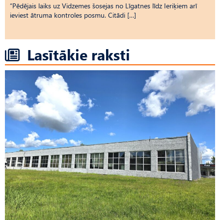
“Pēdējais laiks uz Vid­ze­mes šosejas no Līgatnes līdz Ieriķiem arī
ieviest ātruma kontroles posmu. Citādi […]
Lasītākie raksti