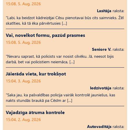
15:08, 5. Aug, 2026
Lasītāja
raksta:
“Labi, ka beidzot kādreizējai Cēsu pienotavai būs cits saimnieks. Žēl
skatīties, kā tā ēka pārvērtusies […]
Vai, novelkot formu, pazūd prasmes
15:08, 5. Aug, 2026
Seniore V.
raksta:
“Nevaru saprast, kā policists var nosist cilvēku. Jā, neesot bijis
darbā, bet vai policistiem neiemāca, […]
Jāierāda vieta, kur trokšņot
15:04, 3. Aug, 2026
Iedzīvotāja
raksta:
“Saka jau, ka pašvaldības policija vairāk kontrolē jauniešus, kas
nakts stundās braukā pa Cēsīm ar […]
Vajadzīga ātruma kontrole
15:04, 2. Aug, 2026
Autovadītājs
raksta: