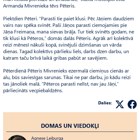
Armanda Mivrenieka tēvs Pēteris.
Piektdien Pēteri. “Parasti tie paiet klusi. Pēc Jāņiem daudziem
vairs nav spēka svinēt. Paši Jāņos parasti ciemojamies pie
Jāņa Freimaņa, mana sievas brāļa. Tur tiek svinēts godam, ne
tik klusi kā Pēteros,” domās dalās Pēteris. Agrāk arī kolektīvā
reizi mēnesī nākuši kopā, svinējuši dzimšanas un vārda
dienas. Tagad kolektīvs pārlieku liels, darbs dzen darbu, un
katram taču brīvā laikā gribas pabūt ar savējiem.
Pēterdienā Pēteris Mivrenieks ezermalā ciemiņus cienās ar
alu, būs saviesīgas sarunas. Tikai ne par darbu, jo kādu reizi
tas jānoliek malā. “Pēteros parasti nelīst, nav jau Jāņi,”
pārliecināts vecpiebaldzēns.
Dalies:
DOMAS UN VIEDOKĻI
Agnese Leiburga