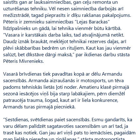
saistīts gan ar lauksaimniecības, gan ceļu remonta un
uzturēšanas tehniku. Vēl nesen saimniecība darbojās arī
mežizstrādē, tagad pieprasīts ir dīķu rakšanas pakalpojums.
Pēteris ir zemnieku saimniecības “Lejas Barackas”
līdzīpašnieks un gādā, lai tehnika vienmēr būtu kārtībā.
“Vasara ir karstākais darba laiks, tad atvaļinājumā netikt.
Daudz iznāk braukāt, meklējot tehnikai rezerves daļas, arī
plēvi skābbarības bedrēm un rituļiem. Kaut kas jau vienmēr
salūzt, bet dīkstāve dārgi maksā,” par ikdienas darbu stāsta
Pēteris Mivrenieks.
Vasarā brīvdienas tiek pavadītas kopā ar dēlu Armandu
sacensībās. Armanda aizraušanās ir motosports, un tēva
padoms tehniskās lietās ļoti noder. Amatieru klasē pirmajā
sezonā iesācējos viņš bija starp labākajiem, pērn diemžēl
patraucēja trauma, šogad, kaut arī ir liela konkurence,
Armands turas pirmajā piecniekā.
“Sestdienas, svētdienas paiet sacensībās. Esmu gandarīts, ka
varu dēlam palīdzēt sagatavoties sacensībām un arī tad, ja
trasē kas notiek. Gan jau arī viņš pats to iemācīsies, pagaidām
man lielāka pieredze un zināšanas,” stāsta motosportista