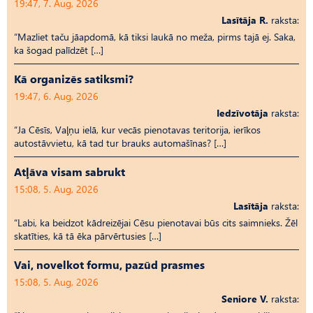
19:47, 7. Aug, 2026
Lasītāja R.
raksta:
“Mazliet taču jāapdomā, kā tiksi laukā no meža, pirms tajā ej. Saka,
ka šogad palīdzēt […]
Kā organizēs satiksmi?
19:47, 6. Aug, 2026
Iedzīvotāja
raksta:
“Ja Cēsīs, Vaļņu ielā, kur vecās pienotavas teritorija, ierīkos
autostāvvietu, kā tad tur brauks automašīnas? […]
Atļāva visam sabrukt
15:08, 5. Aug, 2026
Lasītāja
raksta:
“Labi, ka beidzot kādreizējai Cēsu pienotavai būs cits saimnieks. Žēl
skatīties, kā tā ēka pārvērtusies […]
Vai, novelkot formu, pazūd prasmes
15:08, 5. Aug, 2026
Seniore V.
raksta: