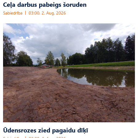
Ceļa darbus pabeigs šoruden
Sabiedrība
03:00, 2. Aug, 2026
Ūdensrozes zied pagaidu dīķī