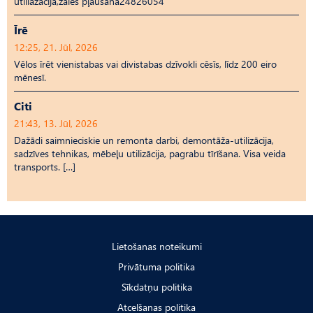
utiliāzācija,zāles pļaušana24826054
Īrē
12:25, 21. Jūl, 2026
Vēlos īrēt vienistabas vai divistabas dzīvokli cēsīs, līdz 200 eiro
mēnesī.
Citi
21:43, 13. Jūl, 2026
Dažādi saimnieciskie un remonta darbi, demontāža-utilizācija,
sadzīves tehnikas, mēbeļu utilizācija, pagrabu tīrīšana. Visa veida
transports. […]
Lietošanas noteikumi
Privātuma politika
Sīkdatņu politika
Atcelšanas politika