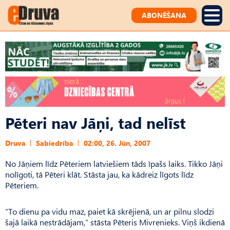
ABONĒŠANA
Pēteri nav Jāņi, tad nelīst
Druva
Sabiedrība
02:00, 26. Jūn, 2007
No Jāņiem līdz Pēteriem latviešiem tāds īpašs laiks. Tikko Jāņi
nolīgoti, tā Pēteri klāt. Stāsta jau, ka kādreiz līgots līdz
Pēteriem.
“To dienu pa vidu maz, paiet kā skrējienā, un ar pilnu slodzi
šajā laikā nestrādājam,” stāsta Pēteris Mivrenieks. Viņš ikdienā