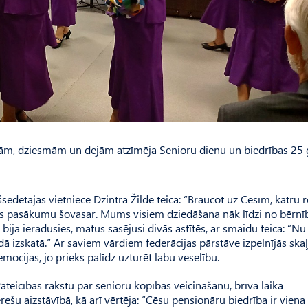
nām, dziesmām un dejām atzīmēja Senioru dienu un biedrības 25
šsēdētājas vietniece Dzintra Žilde teica: “Braucot uz Cēsīm, katru r
nās pasākumu šovasar. Mums visiem dziedāšana nāk līdzi no bērnī
ija ieradusies, matus sasējusi divās astītēs, ar smaidu teica: “Nu
ā izskatā.” Ar saviem vārdiem federācijas pārstāve izpelnījās ska
emocijas, jo prieks palīdz uzturēt labu veselību.
tei­cības rakstu par senioru kopības veicināšanu, brīvā laika
rešu aizstāvībā, kā arī vērtēja: “Cēsu pensionāru biedrība ir viena