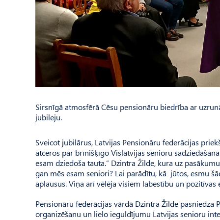
Sirsnīgā atmosfērā Cēsu pensionāru biedrība ar uzru
jubileju.
Sveicot jubilārus, Latvijas Pensionāru federācijas priek
atceros par brīnišķīgo Vislatvijas senioru sadziedāša
esam dziedoša tauta.” Dzintra Žilde, kura uz pasākumu b
gan mēs esam seniori? Lai parādītu, kā jūtos, esmu šād
aplausus. Viņa arī vēlēja visiem labestību un pozitīvas 
Pensionāru federācijas vārdā Dzintra Žilde pasniedza Pa
organizēšanu un lielo ieguldījumu Latvijas senioru inte