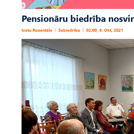
Pensionāru biedrība nosvin
Iveta Rozentāle
Sabiedrība
02:00, 8. Okt, 2021