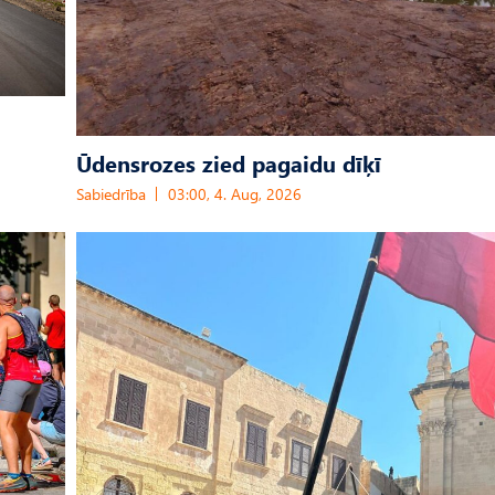
Ūdensrozes zied pagaidu dīķī
Sabiedrība
03:00, 4. Aug, 2026