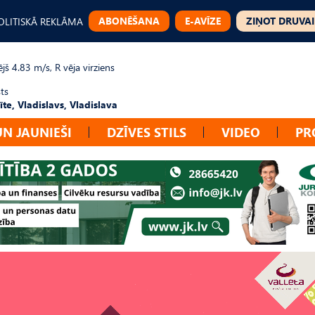
ABONĒŠANA
E-AVĪZE
ZIŅOT DRUVAI
OLITISKĀ REKLĀMA
jš 4.83 m/s, R vēja virziens
ts
te, Vladislavs, Vladislava
UN JAUNIEŠI
DZĪVES STILS
VIDEO
PR