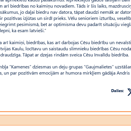
arī biedrības no kaimiņu novadiem. Tāds ir šis laiks, mazdrusciņ
asākumus, jo daļai biedru nav datora, tāpat daudzi nemāk ar dato
ir pozitīvas izjūtas un sirdī prieks. Vēlu senioriem izturību, veselīb
iegrimt pesimismā, bet ar optimisma devu padarīt situāciju vieglā
epni, ka esam latvieši.”
a arī kaimiņi, biedrības, kas arī darbojas Cēsu biedrību un nevalst
atvijas Kaulu, locītavu un saistaudu slimnieku biedrības Cēsu nodaļ
 draudzīga. Tāpat ar dzejas rindām sveica Cēsu Invalīdu biedrība.
mbļa “Kamenes” dziesmas un deju grupas “Gaujmalietes” uzstāšan
os, un par pozitīvām emocijām ar humora mirkļiem gādāja Andris P
Dalies: