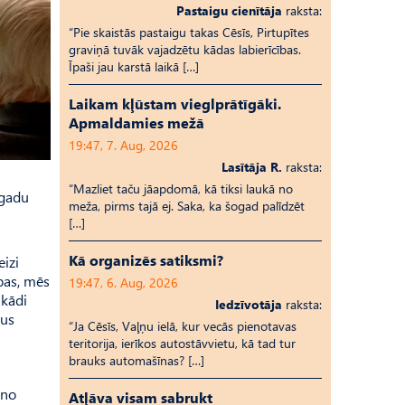
Pastaigu cienītāja
raksta:
“Pie skaistās pastaigu takas Cēsīs, Pirtupītes
graviņā tuvāk vajadzētu kādas labierīcības.
Īpaši jau karstā laikā […]
Laikam kļūstam vieglprātīgāki.
Apmaldamies mežā
19:47, 7. Aug, 2026
Lasītāja R.
raksta:
“Mazliet taču jāapdomā, kā tiksi laukā no
 gadu
meža, pirms tajā ej. Saka, ka šogad palīdzēt
[…]
Kā organizēs satiksmi?
eizi
bas, mēs
19:47, 6. Aug, 2026
 kādi
Iedzīvotāja
raksta:
ļus
“Ja Cēsīs, Vaļņu ielā, kur vecās pienotavas
teritorija, ierīkos autostāvvietu, kā tad tur
brauks automašīnas? […]
 no
Atļāva visam sabrukt