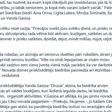
i, tas nozīmē, ka esam kopā stāvējuši pie izveidošanas, pie tā, kā
edrību, jo labāk senioriem, jo kopā mēs varam izdarīt vairāk.” Pate
ī biedrības biedri Aina Orina, Ligita Latere, Mirdza Siminaite, Ilz
e un Vanda Gasiņa.
ku reizē sacīja: “Priecājos sveikt jūsu svētku dienā, un prieks r
oru dzīvotprieku rada vēlme būt aktīvam, kustīgam, satikties un da
ienmēr ir prieks satikties, dziedāt, dejot, minēt mīklas, nūjot, ceļo
 robežas, un aicināja arī seniorus skatīties pāri robežām, atrast
tiprināt senioru kustību: “Mēs no sirds lepojamies ar visām mūsu
labi sadzīvo zem viena jumta, vienā mājā, parādot, ka var darboti
i.” Novada domes priekšsēdētājs biedrībai pasniedza arī Atzinības
s veidošanā.
 priekšsēdētāja Vanda Gasiņa “Druvai” atzina, ka biedrība arvien
cās arī valdes locekļiem, kuri ikdienā iegulda darbu, lai biedrība
ēm, organizēt aktivitātes. V.Gasiņa arī atklāja, ka jau pirms novad
nu jau Cēsu novada pagastiem – Priekuļu, Skujenes -, jo kādam Cēs
dētāja gan atzīst, ka pandēmija biedrību izsitusi no ierastajām sli
 lai apmeklētu kādus pasākumus. Iepriekšējos gados taisījām ball