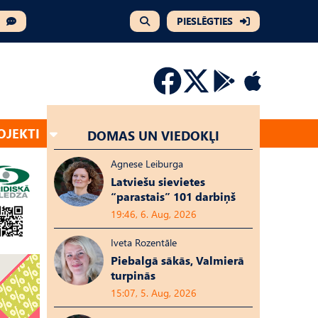
PIESLĒGTIES
OJEKTI
DOMAS UN VIEDOKĻI
Agnese Leiburga
Latviešu sievietes
“parastais” 101 darbiņš
19:46, 6. Aug, 2026
Iveta Rozentāle
Piebalgā sākās, Valmierā
turpinās
15:07, 5. Aug, 2026