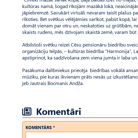
kultūras namā, šogad rīkojām mazākā lokā, neaicinājām 
jāpiebremzē. Savukārt virtuāli nevaram taisīt plašus p
rīkoties. Bet svētkus vēlējāmies sarīkot, pabūt kopā, lai 
domāt vienam par otru un, neskatoties uz grūtībām, ne
skaists rudens, mēs dzīvojam skaistā zemē, varam būt l
Atbilstoši svētku reizei Cēsu pensionāru biedrību sveic
organizāciju telpās, – kultūras biedrība “Harmonija”, L
apstiprinot, ka sadzīvošana zem viena jumta ir laba un
Pasākuma dalībniekus priecēja biedrības vokālā ansa
mūziku, pie kuras ikvienam prāts nesās uz izkustēšan
jeb Jautrais Bocmanis Andža.
Komentāri
KOMENTĀRS *