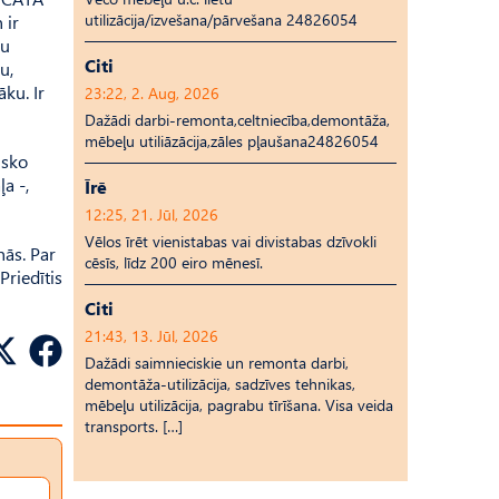
utilizācija/izvešana/pārvešana 24826054
 ir
ru
Citi
u,
ku. Ir
23:22, 2. Aug, 2026
Dažādi darbi-remonta,celtniecība,demontāža,
mēbeļu utiliāzācija,zāles pļaušana24826054
isko
a -,
Īrē
12:25, 21. Jūl, 2026
Vēlos īrēt vienistabas vai divistabas dzīvokli
ās. Par
cēsīs, līdz 200 eiro mēnesī.
riedītis
Citi
21:43, 13. Jūl, 2026
Dažādi saimnieciskie un remonta darbi,
demontāža-utilizācija, sadzīves tehnikas,
mēbeļu utilizācija, pagrabu tīrīšana. Visa veida
transports. […]