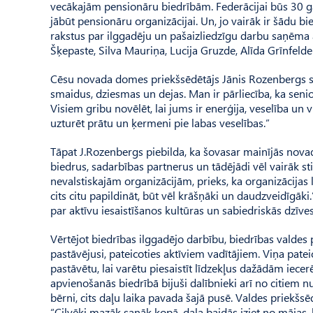
vecākajām pensionāru biedrībām. Federācijai būs 30 gad
jābūt pensionāru organizācijai. Un, jo vairāk ir šādu bi
rakstus par ilggadēju un pašaizliedzīgu darbu saņēma ar
Šķepaste, Silva Mauriņa, Lucija Gruzde, Alīda Grīnfeld
Cēsu novada domes priekšsēdētājs Jānis Rozenbergs svēt
smaidus, dziesmas un dejas. Man ir pārliecība, ka seni
Visiem gribu novēlēt, lai jums ir enerģija, veselība un v
uzturēt prātu un ķermeni pie labas veselības.”
Tāpat J.Rozenbergs piebilda, ka šovasar mainījās novada
biedrus, sadarbības partnerus un tādējādi vēl vairāk s
nevalstiskajām organizācijām, prieks, ka organizācijas 
cits citu papildināt, būt vēl krāšņāki un daudzveidīgāk
par aktīvu iesaistīšanos kultūras un sabiedriskās dzīve
Vērtējot biedrības ilggadējo darbību, biedrības valdes
pastāvējusi, pateicoties aktīviem vadītājiem. Viņa patei
pastāvētu, lai varētu piesaistīt līdzekļus dažādām iecer
apvienošanās biedrībā bijuši dalībnieki arī no citiem 
bērni, cits daļu laika pavada šajā pusē. Valdes priekšsē
“Cilvēki mazāk sanāk kopā, daļa baidās iziet no mājas,