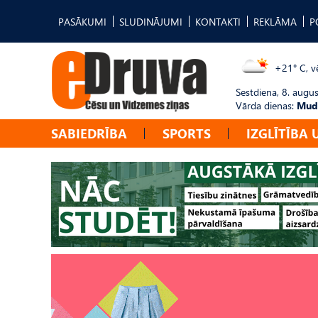
PASĀKUMI
SLUDINĀJUMI
KONTAKTI
REKLĀMA
P
+21° C, vē
Sestdiena, 8. augus
Vārda dienas:
Mudī
SABIEDRĪBA
SPORTS
IZGLĪTĪBA 