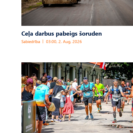
Ceļa darbus pabeigs šoruden
Sabiedrība
03:00, 2. Aug, 2026