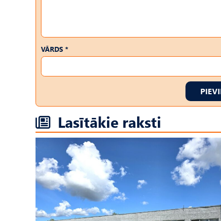
VĀRDS *
PIEV
Lasītākie raksti