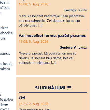
dai ir
15:08, 5. Aug, 2026
icības
Lasītāja
raksta:
e
“Labi, ka beidzot kādreizējai Cēsu pienotavai
būs cits saimnieks. Žēl skatīties, kā tā ēka
pārvērtusies […]
edzēt
rboties.
Vai, novelkot formu, pazūd prasmes
t un
15:08, 5. Aug, 2026
Seniore V.
raksta:
 jaunus
“Nevaru saprast, kā policists var nosist
cilvēku. Jā, neesot bijis darbā, bet vai
policistiem neiemāca, […]
es kopā,
 rakstu
SLUDINĀJUMI
u
Citi
īs dzīvo
23:25, 2. Aug, 2026
edēm:
i CATA
Veco mēbeļu u.c. lietu