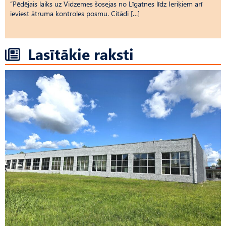
“Pēdējais laiks uz Vid­ze­mes šosejas no Līgatnes līdz Ieriķiem arī
ieviest ātruma kontroles posmu. Citādi […]
Lasītākie raksti