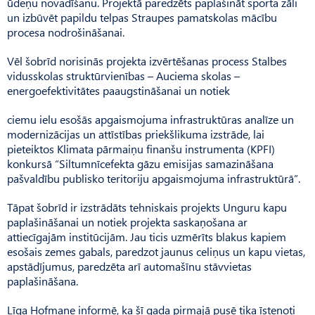
ūdeņu novadīšanu. Projektā paredzēts paplašināt sporta zāli
un izbūvēt papildu telpas Straupes pamatskolas mācību
procesa nodrošināšanai.
Vēl šobrīd norisinās projekta izvērtēšanas process Stalbes
vidusskolas struktūrvienības – Auciema skolas –
energoefektivitātes paaugstināšanai un notiek
ciemu ielu esošās apgaismojuma infrastruktūras analīze un
modernizācijas un attīstības priekšlikuma izstrāde, lai
pieteiktos Klimata pārmaiņu finanšu instrumenta (KPFI)
konkursā “Siltumnīcefekta gāzu emisijas samazināšana
pašvaldību publisko teritoriju apgaismojuma infrastruktūrā”.
Tāpat šobrīd ir izstrādāts tehniskais projekts Unguru kapu
paplašināšanai un notiek projekta saskaņošana ar
attiecīgajām institūcijām. Jau ticis uzmērīts blakus kapiem
esošais zemes gabals, paredzot jaunus celiņus un kapu vietas,
apstādījumus, paredzēta arī automašīnu stāvvietas
paplašināšana.
Līga Hofmane informē, ka šī gada pirmajā pusē tika īstenoti