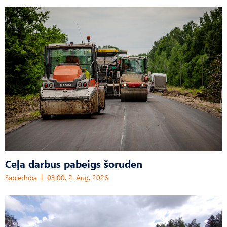
Ceļa darbus pabeigs šoruden
Sabiedrība
03:00, 2. Aug, 2026