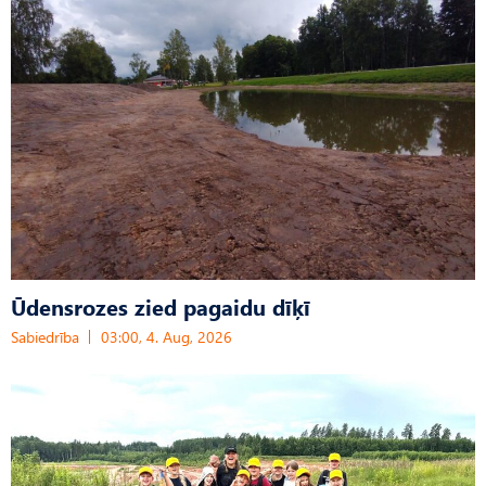
Ūdensrozes zied pagaidu dīķī
Sabiedrība
03:00, 4. Aug, 2026