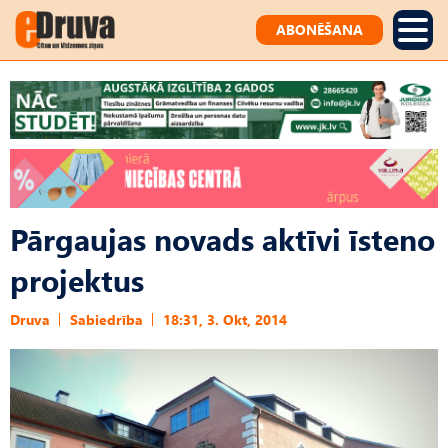
ABONĒŠANA
Pārgaujas novads aktīvi īsteno
projektus
Druva
Sabiedrība
18:31, 3. Okt, 2014