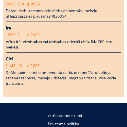
23:22, 2. Aug, 2026
Dažādi darbi-remonta,celtniecība,demontāža, mēbeļu
utiliāzācija,zāles pļaušana24826054
Īrē
12:25, 21. Jūl, 2026
Vēlos īrēt vienistabas vai divistabas dzīvokli cēsīs, līdz 200 eiro
mēnesī.
Citi
21:43, 13. Jūl, 2026
Dažādi saimnieciskie un remonta darbi, demontāža-utilizācija,
sadzīves tehnikas, mēbeļu utilizācija, pagrabu tīrīšana. Visa veida
transports. […]
Lietošanas noteikumi
Privātuma politika