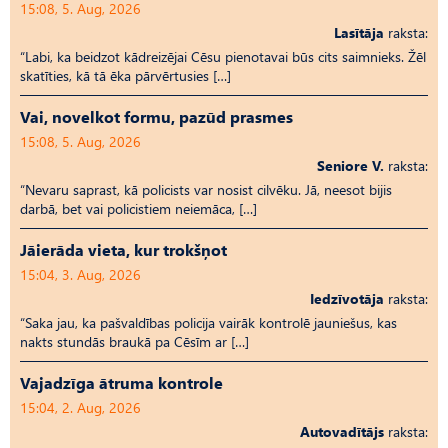
15:08, 5. Aug, 2026
Lasītāja
raksta:
“Labi, ka beidzot kādreizējai Cēsu pienotavai būs cits saimnieks. Žēl
skatīties, kā tā ēka pārvērtusies […]
Vai, novelkot formu, pazūd prasmes
15:08, 5. Aug, 2026
Seniore V.
raksta:
“Nevaru saprast, kā policists var nosist cilvēku. Jā, neesot bijis
darbā, bet vai policistiem neiemāca, […]
Jāierāda vieta, kur trokšņot
15:04, 3. Aug, 2026
Iedzīvotāja
raksta:
“Saka jau, ka pašvaldības policija vairāk kontrolē jauniešus, kas
nakts stundās braukā pa Cēsīm ar […]
Vajadzīga ātruma kontrole
15:04, 2. Aug, 2026
Autovadītājs
raksta: