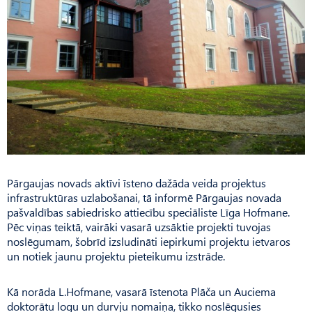
Pārgaujas novads aktīvi īsteno dažāda veida projektus
infrastruktūras uzlabošanai, tā informē Pārgaujas novada
pašvaldības sabiedrisko attiecību speciāliste Līga Hofmane.
Pēc viņas teiktā, vairāki vasarā uzsāktie projekti tuvojas
noslēgumam, šobrīd izsludināti iepirkumi projektu ietvaros
un notiek jaunu projektu pieteikumu izstrāde.
Kā norāda L.Hofmane, vasarā īstenota Plāča un Auciema
doktorātu logu un durvju nomaiņa, tikko noslēgusies