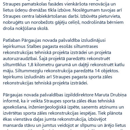
Straupes pamatskolas fasādes vienkāršota renovācija un
lietus ūdeņu drenāžas tīkla izbūve. Noslēgumam tuvojas arī
Straupes centra labiekārtošanas darbi. Izbūvēta pieturvieta,
nobruģēts un norobežots gājēju celiņš, nodrošināta bērniem
droša nokļūšana skolā.
Patlaban Pārgaujas novada pašvaldība izsludinājusi
iepirkumus Stalbes pagasta esošās siltumtrases
rekonstrukcijas tehniskā projekta izstrādei un projekta
autoruzraudzībai. Šajā projektā paredzēts rekonstruēt
siltumtīklus 1,8 kilometru garumā un daļēji rekonstruēt katlu
māju. Siltummezglu rekonstrukcija paredzēta 14 objektos.
Iepirkums izsludināts arī Straupes pagasta sporta zāles
rekonstrukcijas tehniskā projekta izstrādei.
Pārgaujas novada pašvaldības izpilddirektore Maruta Drubiņa
informē, ka ir veikta Straupes sporta zāles ēkas tehniskā
apsekošana, inženierģeoloģiskā izpēte, saņemts atzinums un
izvērtētas sporta zāles rekonstrukcijas iespējas. Tiek plānota
ēkas vienstāva daļas jumta rekonstrukcija, izbūvējot
mansarda stāvu un jumtus veidojot ar slīpumu un ārējo lietus