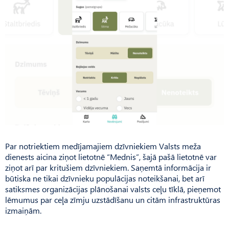
Par notriektiem medījamajiem dzīvniekiem Valsts meža
dienests aicina ziņot lietotnē “Mednis”, šajā pašā lietotnē var
ziņot arī par kritušiem dzīvniekiem. Saņemtā informācija ir
būtiska ne tikai dzīvnieku populācijas noteikšanai, bet arī
satiksmes organizācijas plānošanai valsts ceļu tīklā, pieņemot
lēmumus par ceļa zīmju uzstādīšanu un citām infrastruktūras
izmaiņām.