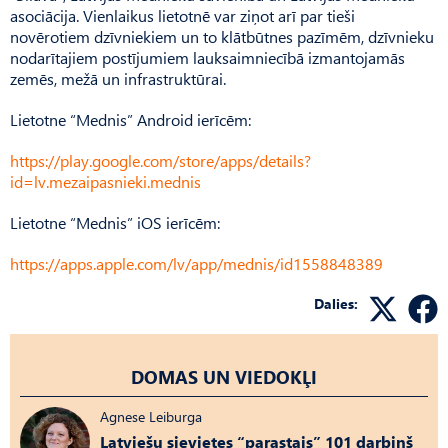
asociācija. Vienlaikus lietotnē var ziņot arī par tieši
novērotiem dzīvniekiem un to klātbūtnes pazīmēm, dzīvnieku
nodarītajiem postījumiem lauksaimniecībā izmantojamās
zemēs, mežā un infrastruktūrai.
Lietotne “Mednis” Android ierīcēm:
https://play.google.com/store/apps/details?
id=lv.mezaipasnieki.mednis
Lietotne “Mednis” iOS ierīcēm:
https://apps.apple.com/lv/app/mednis/id1558848389
Dalies:
DOMAS UN VIEDOKĻI
Agnese Leiburga
Latviešu sievietes “parastais” 101 darbiņš