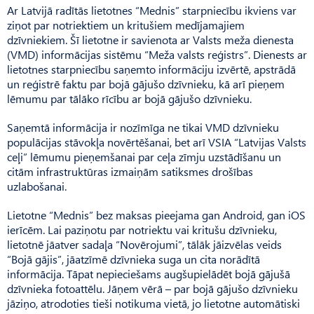
Ar Latvijā radītās lietotnes “Mednis” starpniecību ikviens var
ziņot par notriektiem un kritušiem medījamajiem
dzīvniekiem. Šī lietotne ir savienota ar Valsts meža dienesta
(VMD) informācijas sistēmu “Meža valsts reģistrs”. Dienests ar
lietotnes starpniecību saņemto informāciju izvērtē, apstrādā
un reģistrē faktu par bojā gājušo dzīvnieku, kā arī pieņem
lēmumu par tālāko rīcību ar bojā gājušo dzīvnieku.
Saņemtā informācija ir nozīmīga ne tikai VMD dzīvnieku
populācijas stāvokļa novērtēšanai, bet arī VSIA “Latvijas Valsts
ceļi” lēmumu pieņemšanai par ceļa zīmju uzstādīšanu un
citām infrastruktūras izmaiņām satiksmes drošības
uzlabošanai.
Lietotne “Mednis” bez maksas pieejama gan Android, gan iOS
ierīcēm. Lai paziņotu par notriektu vai kritušu dzīvnieku,
lietotnē jāatver sadaļa “Novērojumi”, tālāk jāizvēlas veids
“Bojā gājis”, jāatzīmē dzīvnieka suga un cita norādītā
informācija. Tāpat nepieciešams augšupielādēt bojā gājušā
dzīvnieka fotoattēlu. Jāņem vērā – par bojā gājušo dzīvnieku
jāziņo, atrodoties tieši notikuma vietā, jo lietotne automātiski