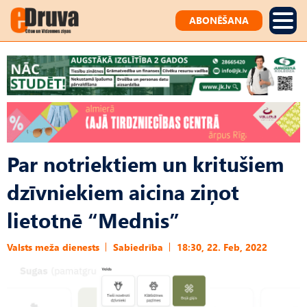
ABONĒŠANA
Par notriektiem un kritušiem
dzīvniekiem aicina ziņot
lietotnē “Mednis”
Valsts meža dienests
Sabiedrība
18:30, 22. Feb, 2022