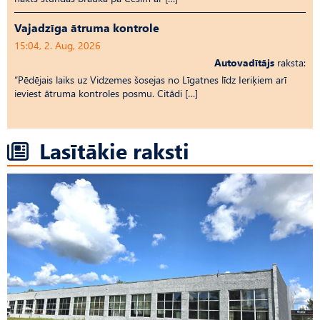
Vajadzīga ātruma kontrole
15:04, 2. Aug, 2026
Autovadītājs
raksta:
“Pēdējais laiks uz Vid­ze­mes šosejas no Līgatnes līdz Ieriķiem arī
ieviest ātruma kontroles posmu. Citādi […]
Lasītākie raksti