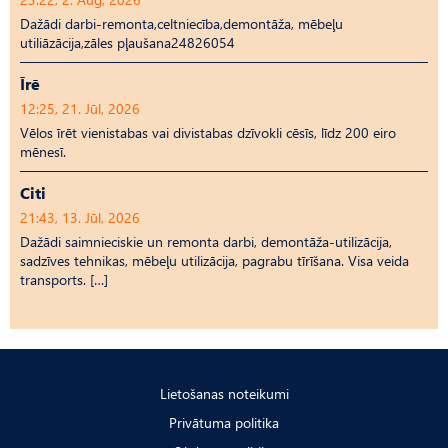
Dažādi darbi-remonta,celtniecība,demontāža, mēbeļu
utiliāzācija,zāles pļaušana24826054
Īrē
12:25, 21. Jūl, 2026
Vēlos īrēt vienistabas vai divistabas dzīvokli cēsīs, līdz 200 eiro
mēnesī.
Citi
21:43, 13. Jūl, 2026
Dažādi saimnieciskie un remonta darbi, demontāža-utilizācija,
sadzīves tehnikas, mēbeļu utilizācija, pagrabu tīrīšana. Visa veida
transports. […]
Lietošanas noteikumi
Privātuma politika