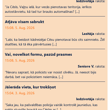
Iedzīvotāja
raksta:
“Ja Cēsīs, Vaļņu ielā, kur vecās pienotavas teritorija, ierīkos
autostāvvietu, kā tad tur brauks automašīnas? […]
Atļāva visam sabrukt
15:08, 5. Aug, 2026
Lasītāja
raksta:
“Labi, ka beidzot kādreizējai Cēsu pienotavai būs cits saimnieks. Žēl
skatīties, kā tā ēka pārvērtusies […]
Vai, novelkot formu, pazūd prasmes
15:08, 5. Aug, 2026
Seniore V.
raksta:
“Nevaru saprast, kā policists var nosist cilvēku. Jā, neesot bijis
darbā, bet vai policistiem neiemāca, […]
Jāierāda vieta, kur trokšņot
15:04, 3. Aug, 2026
Iedzīvotāja
raksta:
“Saka jau, ka pašvaldības policija vairāk kontrolē jauniešus, kas
nakts stundās braukā pa Cēsīm ar […]