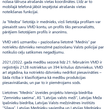
nolasa tālruņa atrašanās vietas koordinātes. Līdz ar to
mobilajā telefonā jābūt iespējotai atrašanās vietas
noteikšanas funkcijai.
Ja “Medņa” lietotājs ir mednieks, viņš lietotāja profilam var
piesaistīt savu VMD kontu, un profils tiks personalizēts,
pārējiem lietotājiem profils ir anonīms.
VMD vērš uzmanību – paziņošana lietotnē “Mednis” par
notriektu dzīvnieku nenozīmē paziņošanu Valsts policijai par
notikušo ceļu satiksmes negadījumu.
2021./2022. gada medību sezonā līdz 21. februārim VMD ir
reģistrējis 2128 notriektus un 394 kritušus dzīvniekus. VMD
arī atgādina, ka notriekto dzīvnieku nedrīkst piesavināties –
šāda rīcība ir klasificējama kā medību produkcijas
piesavināšanās, un par to ir piemērojams sods.
Lietotnes “Mednis” izveides projektu īstenoja biedrība
“Zemnieku saeima”, AS “Latvijas valsts meži”, Latvijas Meža
īpašnieku biedrība, Latvijas Valsts mežzinātnes institūts
“Silava”, Latvijas Mednieku savienība un Latvijas Mednieku