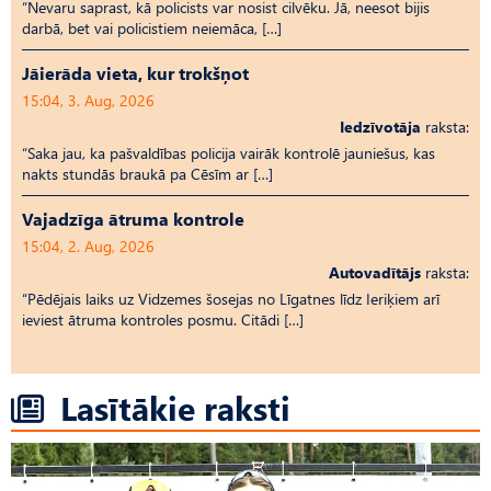
“Nevaru saprast, kā policists var nosist cilvēku. Jā, neesot bijis
darbā, bet vai policistiem neiemāca, […]
Jāierāda vieta, kur trokšņot
15:04, 3. Aug, 2026
Iedzīvotāja
raksta:
“Saka jau, ka pašvaldības policija vairāk kontrolē jauniešus, kas
nakts stundās braukā pa Cēsīm ar […]
Vajadzīga ātruma kontrole
15:04, 2. Aug, 2026
Autovadītājs
raksta:
“Pēdējais laiks uz Vid­ze­mes šosejas no Līgatnes līdz Ieriķiem arī
ieviest ātruma kontroles posmu. Citādi […]
Lasītākie raksti