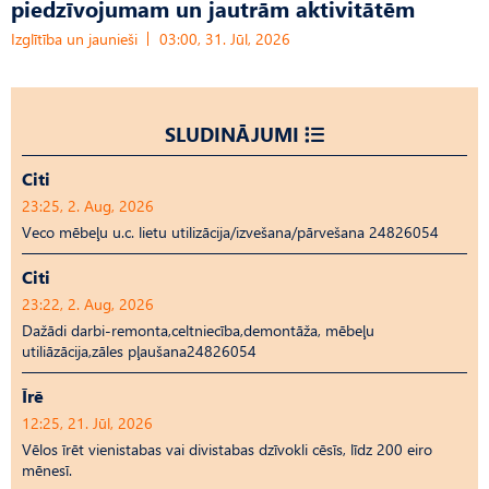
piedzīvojumam un jautrām aktivitātēm
Izglītība un jaunieši
03:00, 31. Jūl, 2026
SLUDINĀJUMI
Citi
23:25, 2. Aug, 2026
Veco mēbeļu u.c. lietu utilizācija/izvešana/pārvešana 24826054
Citi
23:22, 2. Aug, 2026
Dažādi darbi-remonta,celtniecība,demontāža, mēbeļu
utiliāzācija,zāles pļaušana24826054
Īrē
12:25, 21. Jūl, 2026
Vēlos īrēt vienistabas vai divistabas dzīvokli cēsīs, līdz 200 eiro
mēnesī.