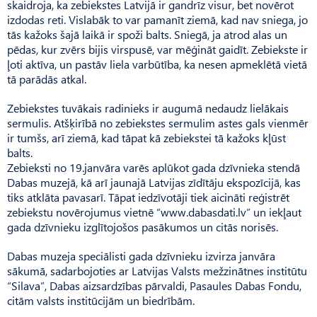
skaidroja, ka zebiekstes Latvijā ir gandrīz visur, bet novērot
izdodas reti. Vislabāk to var pamanīt ziemā, kad nav sniega, jo
tās kažoks šajā laikā ir spoži balts. Sniegā, ja atrod alas un
pēdas, kur zvērs bijis virspusē, var mēģināt gaidīt. Zebiekste ir
ļoti aktīva, un pastāv liela varbūtība, ka nesen apmeklētā vietā
tā parādās atkal.
Zebiekstes tuvākais radinieks ir augumā nedaudz lielākais
sermulis. Atšķirībā no zebiekstes sermulim astes gals vienmēr
ir tumšs, arī ziemā, kad tāpat kā zebiekstei tā kažoks kļūst
balts.
Zebieksti no 19.janvāra varēs aplūkot gada dzīvnieka stendā
Dabas muzejā, kā arī jaunajā Latvijas zīdītāju ekspozīcijā, kas
tiks atklāta pavasarī. Tāpat iedzīvotāji tiek aicināti reģistrēt
zebiekstu novērojumus vietnē “www.dabasdati.lv” un iekļaut
gada dzīvnieku izglītojošos pasākumos un citās norisēs.
Dabas muzeja speciālisti gada dzīvnieku izvirza janvāra
sākumā, sadarbojoties ar Latvijas Valsts mežzinātnes institūtu
“Silava”, Dabas aizsardzības pārvaldi, Pasaules Dabas Fondu,
citām valsts institūcijām un biedrībām.