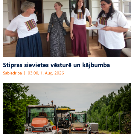
Stipras sievietes vēsturē un kājbumba
Sabiedrība
03:00, 1. Aug, 2026