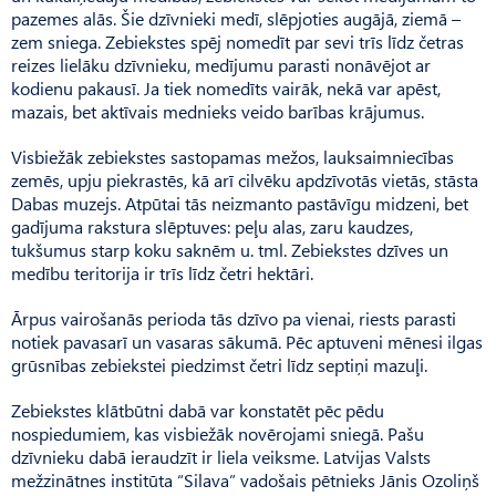
pazemes alās. Šie dzīvnieki medī, slēpjoties augājā, ziemā –
zem sniega. Zebiekstes spēj nomedīt par sevi trīs līdz četras
reizes lielāku dzīvnieku, medījumu parasti nonāvējot ar
kodienu pakausī. Ja tiek nomedīts vairāk, nekā var apēst,
mazais, bet aktīvais mednieks veido barības krājumus.
Visbiežāk zebiekstes sastopamas mežos, lauksaimniecības
zemēs, upju piekrastēs, kā arī cilvēku apdzīvotās vietās, stāsta
Dabas muzejs. Atpūtai tās neizmanto pastāvīgu midzeni, bet
gadījuma rakstura slēptuves: peļu alas, zaru kaudzes,
tukšumus starp koku sak­nēm u. tml. Zebiekstes dzīves un
medību teritorija ir trīs līdz četri hektāri.
Ārpus vairošanās perioda tās dzīvo pa vienai, riests parasti
notiek pavasarī un vasaras sākumā. Pēc aptuveni mēnesi ilgas
grūsnības zebiekstei piedzimst četri līdz septiņi mazuļi.
Zebiekstes klātbūtni dabā var konstatēt pēc pēdu
nospiedumiem, kas visbiežāk novērojami sniegā. Pašu
dzīvnieku dabā ieraudzīt ir liela veiksme. Latvijas Valsts
mežzinātnes institūta “Silava” vadošais pētnieks Jānis Ozoliņš