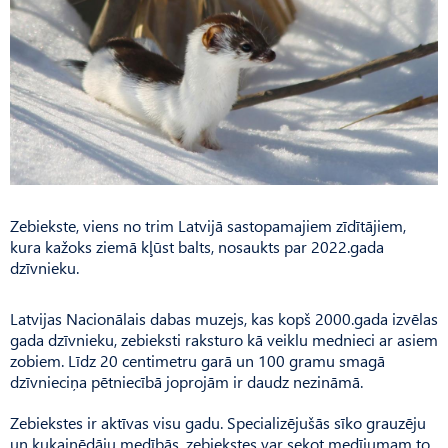
Zebiekste, viens no trim Latvijā sastopamajiem zīdītājiem,
kura kažoks ziemā kļūst balts, nosaukts par 2022.gada
dzīvnieku.
Latvijas Nacionālais dabas muzejs, kas kopš 2000.gada izvēlas
gada dzīvnieku, zebieksti raksturo kā veiklu mednieci ar asiem
zobiem. Līdz 20 centimetru garā un 100 gramu smagā
dzīvnieciņa pētniecībā joprojām ir daudz nezināmā.
Zebiekstes ir aktīvas visu gadu. Specializējušās sīko grauzēju
un kukaiņēdāju medībās, zebiekstes var sekot medījumam to