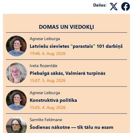
Dalies:
DOMAS UN VIEDOKĻI
Agnese Leiburga
Latviešu sievietes “parastais” 101 darbiņš
19:46, 6. Aug, 2026
Iveta Rozentāle
Piebalgā sākās, Valmierā turpinās
15:07, 5. Aug, 2026
Agnese Leiburga
Konstruktīvā politika
15:05, 4. Aug, 2026
Sarmīte Feldmane
Šodienas nākotne — tik tālu nu esam