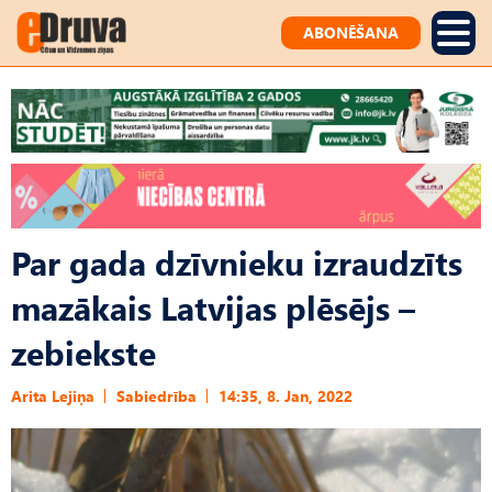
ABONĒŠANA
Par gada dzīvnieku izraudzīts
mazākais Latvijas plēsējs –
zebiekste
Arita Lejiņa
Sabiedrība
14:35, 8. Jan, 2022