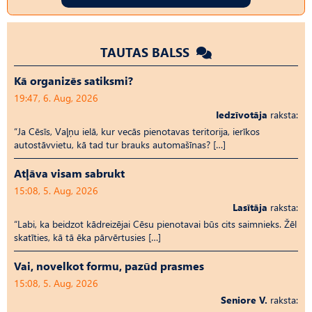
TAUTAS BALSS
Kā organizēs satiksmi?
19:47, 6. Aug, 2026
Iedzīvotāja
raksta:
“Ja Cēsīs, Vaļņu ielā, kur vecās pienotavas teritorija, ierīkos
autostāvvietu, kā tad tur brauks automašīnas? […]
Atļāva visam sabrukt
15:08, 5. Aug, 2026
Lasītāja
raksta:
“Labi, ka beidzot kādreizējai Cēsu pienotavai būs cits saimnieks. Žēl
skatīties, kā tā ēka pārvērtusies […]
Vai, novelkot formu, pazūd prasmes
15:08, 5. Aug, 2026
Seniore V.
raksta: