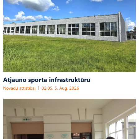
Atjauno sporta infrastruktūru
Novadu attīstībai
02:05, 5. Aug, 2026