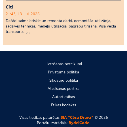
Citi
21:43, 13. Jūl, 2026
Dažādi saimnieciskie un remonta darbi, demontāža-utilizācija,
sadzīves tehnikas, mēbeļu utilizācija, pagrabu tīrīšana. Visa veida
transports. […]
Lietošanas noteikumi
Privātuma politika
Sīkdatņu politika
Atcelšanas politika
Autortiesības
Ētikas kodekss
Visas tiesības paturētas
SIA "Cēsu Druva"
© 2026
Portālu izstrādāja:
RydelCode.