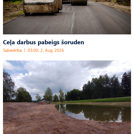
Ceļa darbus pabeigs šoruden
Sabiedrība
03:00, 2. Aug, 2026