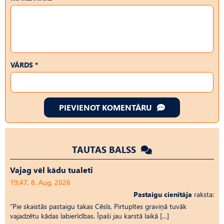
VĀRDS *
PIEVIENOT KOMENTĀRU
TAUTAS BALSS
Vajag vēl kādu tualeti
19:47, 8. Aug, 2026
Pastaigu cienītāja
raksta:
“Pie skaistās pastaigu takas Cēsīs, Pirtupītes graviņā tuvāk
vajadzētu kādas labierīcības. Īpaši jau karstā laikā […]