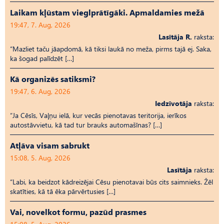
Laikam kļūstam vieglprātīgāki. Apmaldamies mežā
19:47, 7. Aug, 2026
Lasītāja R.
raksta:
“Mazliet taču jāapdomā, kā tiksi laukā no meža, pirms tajā ej. Saka,
ka šogad palīdzēt […]
Kā organizēs satiksmi?
19:47, 6. Aug, 2026
Iedzīvotāja
raksta:
“Ja Cēsīs, Vaļņu ielā, kur vecās pienotavas teritorija, ierīkos
autostāvvietu, kā tad tur brauks automašīnas? […]
Atļāva visam sabrukt
15:08, 5. Aug, 2026
Lasītāja
raksta:
“Labi, ka beidzot kādreizējai Cēsu pienotavai būs cits saimnieks. Žēl
skatīties, kā tā ēka pārvērtusies […]
Vai, novelkot formu, pazūd prasmes