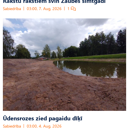
Rakstu rakstiem svin Zaubes simtgadi
Sabiedrība
03:00, 7. Aug, 2026
1
Ūdensrozes zied pagaidu dīķī
Sabiedrība
03:00, 4. Aug, 2026