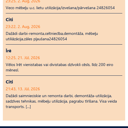
23:25, 2. Aug, 2026
Veco mēbeļu u.c. lietu utilizācija/izvešana/pārvešana 24826054
Citi
23:22, 2. Aug, 2026
Dažādi darbi-remonta,celtniecība,demontāža, mēbeļu
utiliāzācija,zāles pļaušana24826054
Īrē
12:25, 21. Jūl, 2026
Vēlos īrēt vienistabas vai divistabas dzīvokli cēsīs, līdz 200 eiro
mēnesī.
Citi
21:43, 13. Jūl, 2026
Dažādi saimnieciskie un remonta darbi, demontāža-utilizācija,
sadzīves tehnikas, mēbeļu utilizācija, pagrabu tīrīšana. Visa veida
transports. […]