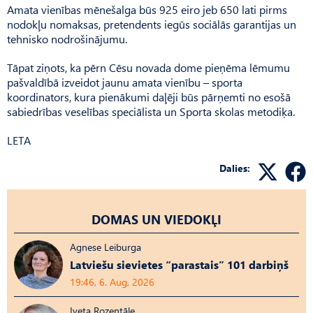
Amata vienības mēnešalga būs 925 eiro jeb 650 lati pirms
nodokļu nomaksas, pretendents iegūs sociālās garantijas un
tehnisko nodrošinājumu.
Tāpat ziņots, ka pērn Cēsu novada dome pieņēma lēmumu
pašvaldībā izveidot jaunu amata vienību – sporta
koordinators, kura pienākumi daļēji būs pārņemti no esošā
sabiedrības veselības speciālista un Sporta skolas metodiķa.
LETA
Dalies:
DOMAS UN VIEDOKĻI
Agnese Leiburga
Latviešu sievietes “parastais” 101 darbiņš
19:46, 6. Aug, 2026
Iveta Rozentāle