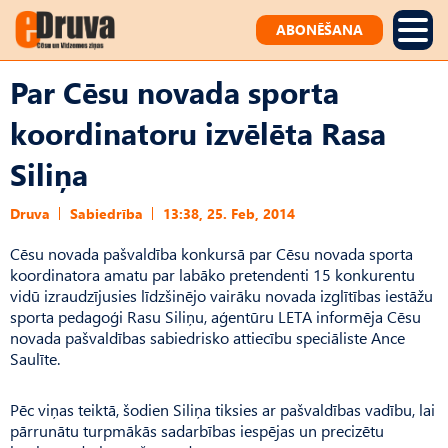
ABONĒŠANA
Par Cēsu novada sporta
koordinatoru izvēlēta Rasa
Siliņa
Druva
Sabiedrība
13:38, 25. Feb, 2014
Cēsu novada pašvaldība konkursā par Cēsu novada sporta
koordinatora amatu par labāko pretendenti 15 konkurentu
vidū izraudzījusies līdzšinējo vairāku novada izglītības iestāžu
sporta pedagoģi Rasu Siliņu, aģentūru LETA informēja Cēsu
novada pašvaldības sabiedrisko attiecību speciāliste Ance
Saulīte.
Pēc viņas teiktā, šodien Siliņa tiksies ar pašvaldības vadību, lai
pārrunātu turpmākās sadarbības iespējas un precizētu