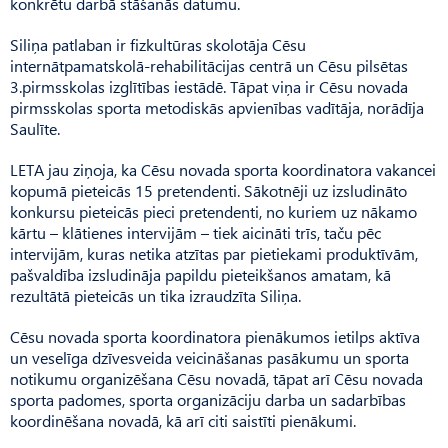
konkrētu darbā stāšanās datumu.
Siliņa patlaban ir fizkultūras skolotāja Cēsu
internātpamatskolā-rehabilitācijas centrā un Cēsu pilsētas
3.pirmsskolas izglītības iestādē. Tāpat viņa ir Cēsu novada
pirmsskolas sporta metodiskās apvienības vadītāja, norādīja
Saulīte.
LETA jau ziņoja, ka Cēsu novada sporta koordinatora vakancei
kopumā pieteicās 15 pretendenti. Sākotnēji uz izsludināto
konkursu pieteicās pieci pretendenti, no kuriem uz nākamo
kārtu – klātienes intervijām – tiek aicināti trīs, taču pēc
intervijām, kuras netika atzītas par pietiekami produktīvām,
pašvaldība izsludināja papildu pieteikšanos amatam, kā
rezultātā pieteicās un tika izraudzīta Siliņa.
Cēsu novada sporta koordinatora pienākumos ietilps aktīva
un veselīga dzīvesveida veicināšanas pasākumu un sporta
notikumu organizēšana Cēsu novadā, tāpat arī Cēsu novada
sporta padomes, sporta organizāciju darba un sadarbības
koordinēšana novadā, kā arī citi saistīti pienākumi.