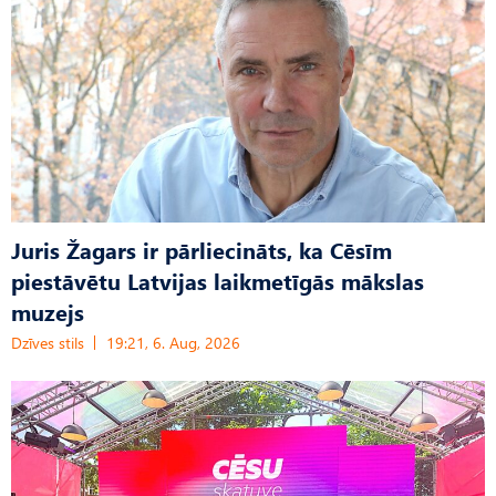
Juris Žagars ir pārliecināts, ka Cēsīm
piestāvētu Latvijas laikmetīgās mākslas
muzejs
Dzīves stils
19:21, 6. Aug, 2026