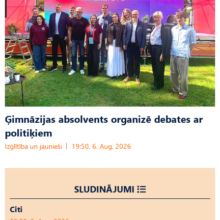
Ģimnāzijas absolvents organizē debates ar
politiķiem
Izglītība un jaunieši
19:50, 6. Aug, 2026
SLUDINĀJUMI
Citi