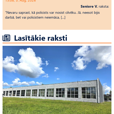
15:08, 5. Aug, 2026
Seniore V.
raksta:
“Nevaru saprast, kā policists var nosist cilvēku. Jā, neesot bijis
darbā, bet vai policistiem neiemāca, […]
Lasītākie raksti