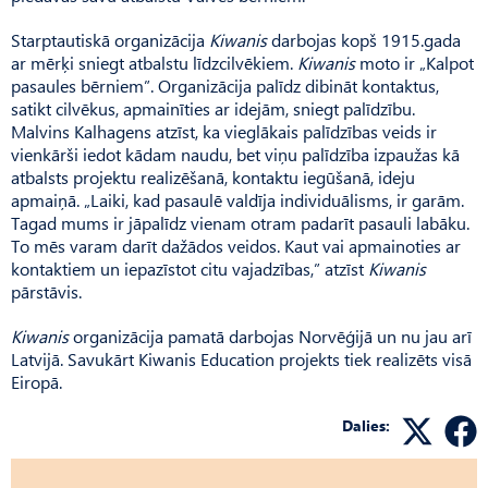
Starptautiskā organizācija
Kiwanis
darbojas kopš 1915.gada
ar mērķi sniegt atbalstu līdzcilvēkiem.
Kiwanis
moto ir „Kalpot
pasaules bērniem”. Organizācija palīdz dibināt kontaktus,
satikt cilvēkus, apmainīties ar idejām, sniegt palīdzību.
Malvins Kalhagens atzīst, ka vieglākais palīdzības veids ir
vienkārši iedot kādam naudu, bet viņu palīdzība izpaužas kā
atbalsts projektu realizēšanā, kontaktu iegūšanā, ideju
apmaiņā. „Laiki, kad pasaulē valdīja individuālisms, ir garām.
Tagad mums ir jāpalīdz vienam otram padarīt pasauli labāku.
To mēs varam darīt dažādos veidos. Kaut vai apmainoties ar
kontaktiem un iepazīstot citu vajadzības,” atzīst
Kiwanis
pārstāvis.
Kiwanis
organizācija pamatā darbojas Norvēģijā un nu jau arī
Latvijā. Savukārt Kiwanis Education projekts tiek realizēts visā
Eiropā.
Dalies: