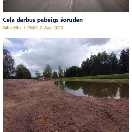
Ceļa darbus pabeigs šoruden
Sabiedrība
03:00, 2. Aug, 2026