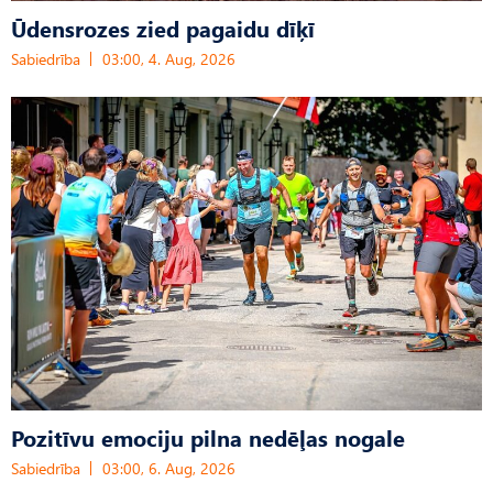
Ūdensrozes zied pagaidu dīķī
Sabiedrība
03:00, 4. Aug, 2026
Pozitīvu emociju pilna nedēļas nogale
Sabiedrība
03:00, 6. Aug, 2026