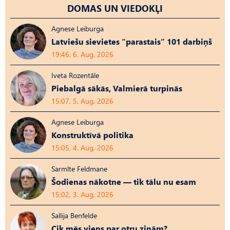
DOMAS UN VIEDOKĻI
Agnese Leiburga
Latviešu sievietes “parastais” 101 darbiņš
19:46, 6. Aug, 2026
Iveta Rozentāle
Piebalgā sākās, Valmierā turpinās
15:07, 5. Aug, 2026
Agnese Leiburga
Konstruktīvā politika
15:05, 4. Aug, 2026
Sarmīte Feldmane
Šodienas nākotne — tik tālu nu esam
15:02, 3. Aug, 2026
Sallija Benfelde
Cik mēs viens par otru zinām?