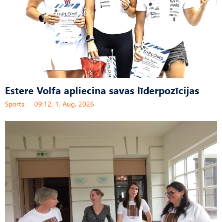
Estere Volfa apliecina savas līderpozīcijas
Sports
09:12, 1. Aug, 2026