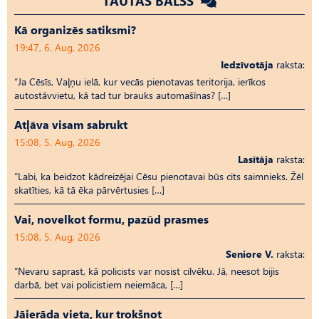
TAUTAS BALSS
Kā organizēs satiksmi?
19:47, 6. Aug, 2026
Iedzīvotāja
raksta:
“Ja Cēsīs, Vaļņu ielā, kur vecās pienotavas teritorija, ierīkos
autostāvvietu, kā tad tur brauks automašīnas? […]
Atļāva visam sabrukt
15:08, 5. Aug, 2026
Lasītāja
raksta:
“Labi, ka beidzot kādreizējai Cēsu pienotavai būs cits saimnieks. Žēl
skatīties, kā tā ēka pārvērtusies […]
Vai, novelkot formu, pazūd prasmes
15:08, 5. Aug, 2026
Seniore V.
raksta:
“Nevaru saprast, kā policists var nosist cilvēku. Jā, neesot bijis
darbā, bet vai policistiem neiemāca, […]
Jāierāda vieta, kur trokšņot