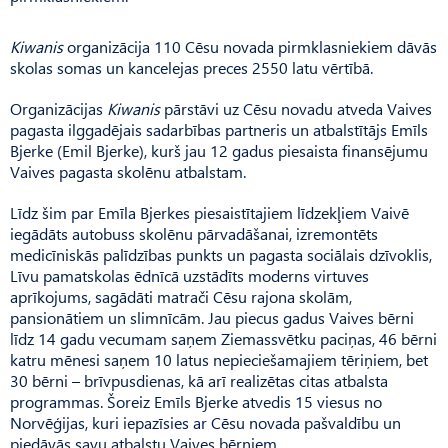
Kiwanis
organizācija 110 Cēsu novada pirmklasniekiem dāvās
skolas somas un kancelejas preces 2550 latu vērtībā.
Organizācijas
Kiwanis
pārstāvi uz Cēsu novadu atveda Vaives
pagasta ilggadējais sadarbības partneris un atbalstītājs Emīls
Bjerke (Emil Bjerke), kurš jau 12 gadus piesaista finansējumu
Vaives pagasta skolēnu atbalstam.
Līdz šim par Emīla Bjerkes piesaistītajiem līdzekļiem Vaivē
iegādāts autobuss skolēnu pārvadāšanai, izremontēts
medicīniskās palīdzības punkts un pagasta sociālais dzīvoklis,
Līvu pamatskolas ēdnīcā uzstādīts moderns virtuves
aprīkojums, sagādāti matrači Cēsu rajona skolām,
pansionātiem un slimnīcām. Jau piecus gadus Vaives bērni
līdz 14 gadu vecumam saņem Ziemassvētku paciņas, 46 bērni
katru mēnesi saņem 10 latus nepieciešamajiem tēriņiem, bet
30 bērni – brīvpusdienas, kā arī realizētas citas atbalsta
programmas. Šoreiz Emīls Bjerke atvedis 15 viesus no
Norvēģijas, kuri iepazīsies ar Cēsu novada pašvaldību un
piedāvās savu atbalstu Vaives bērniem.