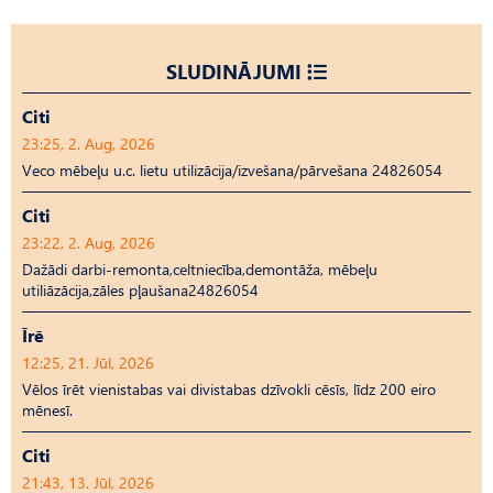
SLUDINĀJUMI
Citi
23:25, 2. Aug, 2026
Veco mēbeļu u.c. lietu utilizācija/izvešana/pārvešana 24826054
Citi
23:22, 2. Aug, 2026
Dažādi darbi-remonta,celtniecība,demontāža, mēbeļu
utiliāzācija,zāles pļaušana24826054
Īrē
12:25, 21. Jūl, 2026
Vēlos īrēt vienistabas vai divistabas dzīvokli cēsīs, līdz 200 eiro
mēnesī.
Citi
21:43, 13. Jūl, 2026