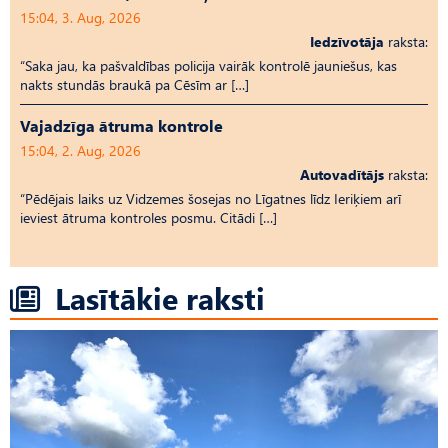
15:04, 3. Aug, 2026
Iedzīvotāja
raksta:
“Saka jau, ka pašvaldības policija vairāk kontrolē jauniešus, kas
nakts stundās braukā pa Cēsīm ar […]
Vajadzīga ātruma kontrole
15:04, 2. Aug, 2026
Autovadītājs
raksta:
“Pēdējais laiks uz Vid­ze­mes šosejas no Līgatnes līdz Ieriķiem arī
ieviest ātruma kontroles posmu. Citādi […]
Lasītākie raksti