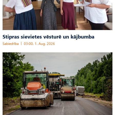
Stipras sievietes vēsturē un kājbumba
Sabiedrība
03:00, 1. Aug, 2026