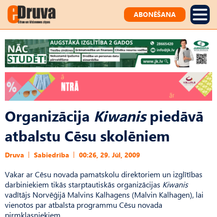
ABONĒŠANA
Organizācija
Kiwanis
piedāvā
atbalstu Cēsu skolēniem
Druva
Sabiedrība
00:26, 29. Jūl, 2009
Vakar ar Cēsu novada pamatskolu direktoriem un izglītības
darbiniekiem tikās starptautiskās organizācijas
Kiwanis
vadītājs Norvēģijā Malvins Kalhagens (Malvin Kalhagen), lai
vienotos par atbalsta programmu Cēsu novada
pirmklasniekiem.