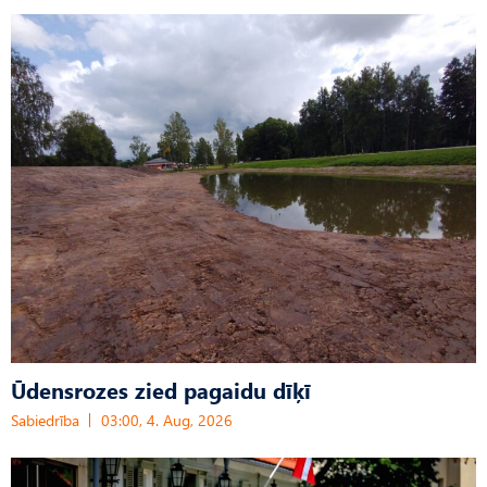
Ūdensrozes zied pagaidu dīķī
Sabiedrība
03:00, 4. Aug, 2026