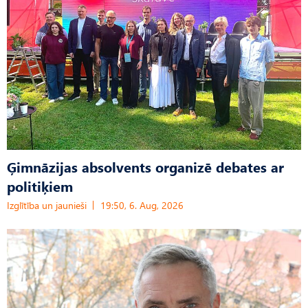
Ģimnāzijas absolvents organizē debates ar
politiķiem
Izglītība un jaunieši
19:50, 6. Aug, 2026