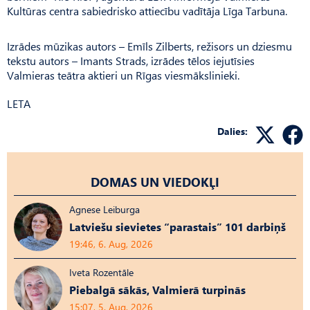
Kultūras centra sabiedrisko attiecību vadītāja Līga Tarbuna.
Izrādes mūzikas autors – Emīls Zilberts, režisors un dziesmu
tekstu autors – Imants Strads, izrādes tēlos iejutīsies
Valmieras teātra aktieri un Rīgas viesmākslinieki.
LETA
Dalies:
DOMAS UN VIEDOKĻI
Agnese Leiburga
Latviešu sievietes “parastais” 101 darbiņš
19:46, 6. Aug, 2026
Iveta Rozentāle
Piebalgā sākās, Valmierā turpinās
15:07, 5. Aug, 2026