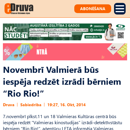
ABONĒŠANA
Novembrī Valmierā būs
iespēja redzēt izrādi bērniem
“Rio Rio!”
Druva
Sabiedrība
19:27, 16. Okt, 2014
7.novembrī plkst.11 un 18 Valmieras Kultūras centrā būs
iespēja redzēt “Valmieras kinostudijas” izrādi-detektīvstāstu
bērniem “Rio Rio!”, aģentūru LETA informēja Valmieras