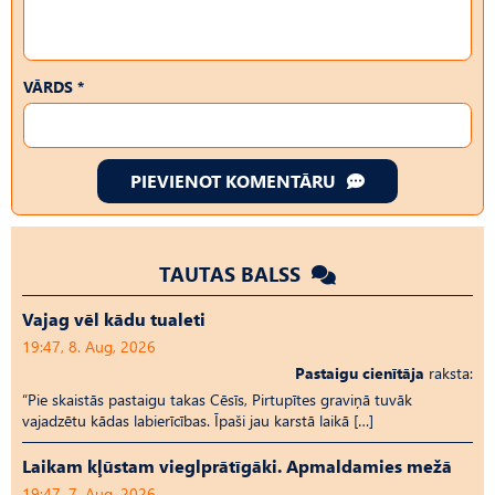
VĀRDS *
PIEVIENOT KOMENTĀRU
TAUTAS BALSS
Vajag vēl kādu tualeti
19:47, 8. Aug, 2026
Pastaigu cienītāja
raksta:
“Pie skaistās pastaigu takas Cēsīs, Pirtupītes graviņā tuvāk
vajadzētu kādas labierīcības. Īpaši jau karstā laikā […]
Laikam kļūstam vieglprātīgāki. Apmaldamies mežā
19:47, 7. Aug, 2026