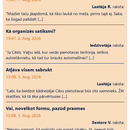
Lasītāja R.
raksta:
“Mazliet taču jāapdomā, kā tiksi laukā no meža, pirms tajā ej. Saka,
ka šogad palīdzēt […]
Kā organizēs satiksmi?
19:47, 6. Aug, 2026
Iedzīvotāja
raksta:
“Ja Cēsīs, Vaļņu ielā, kur vecās pienotavas teritorija, ierīkos
autostāvvietu, kā tad tur brauks automašīnas? […]
Atļāva visam sabrukt
15:08, 5. Aug, 2026
Lasītāja
raksta:
“Labi, ka beidzot kādreizējai Cēsu pienotavai būs cits saimnieks. Žēl
skatīties, kā tā ēka pārvērtusies […]
Vai, novelkot formu, pazūd prasmes
15:08, 5. Aug, 2026
Seniore V.
raksta:
“Nevaru saprast, kā policists var nosist cilvēku. Jā, neesot bijis