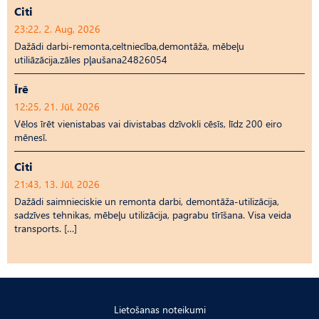
Citi
23:22, 2. Aug, 2026
Dažādi darbi-remonta,celtniecība,demontāža, mēbeļu
utiliāzācija,zāles pļaušana24826054
Īrē
12:25, 21. Jūl, 2026
Vēlos īrēt vienistabas vai divistabas dzīvokli cēsīs, līdz 200 eiro
mēnesī.
Citi
21:43, 13. Jūl, 2026
Dažādi saimnieciskie un remonta darbi, demontāža-utilizācija,
sadzīves tehnikas, mēbeļu utilizācija, pagrabu tīrīšana. Visa veida
transports. […]
Lietošanas noteikumi