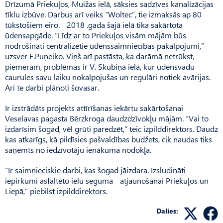
Drīzumā Priekuļos, Muižas ielā, sāksies sadzīves kanalizācijas
tīklu izbūve. Darbus arī veiks “Woltec”, tie izmaksās ap 80
tūkstošiem eiro. 2018 .gada šajā ielā tika sakārtota
ūdensapgāde. “Līdz ar to Priekuļos visām mājām būs
nodrošināti centralizētie ūdenssaimniecības pakalpojumi,”
uzsver F.Puņeiko. Viņš arī pastāsta, ka darāmā netrūkst,
piemēram, problēmas ir V. Skubiņa ielā, kur ūdensvadu
caurules savu laiku nokalpojušas un regulāri notiek avārijas.
Arī te darbi plānoti šovasar.
Ir izstrādāts projekts attīrīšanas iekārtu sakārtošanai
Veselavas pagasta Bērzkroga daudzdzīvokļu mājām. “Vai to
izdarīsim šogad, vēl grūti paredzēt,” teic izpilddirektors. Daudz
kas atkarīgs, kā pildīsies pašvaldības budžets, cik naudas tiks
saņemts no iedzīvotāju ienākuma nodokļa.
“Ir saimnieciskie darbi, kas šogad jāizdara. Izsludināti
iepirkumi asfaltēto ielu seguma atjaunošanai Priekuļos un
Liepā,” piebilst izpilddirektors.
Dalies: