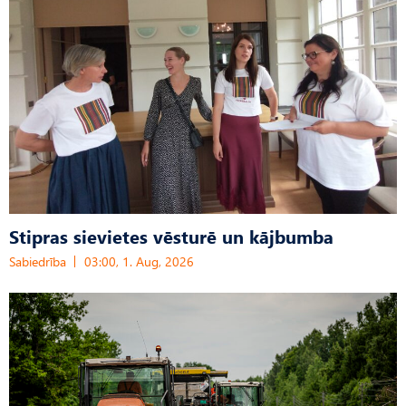
Stipras sievietes vēsturē un kājbumba
Sabiedrība
03:00, 1. Aug, 2026