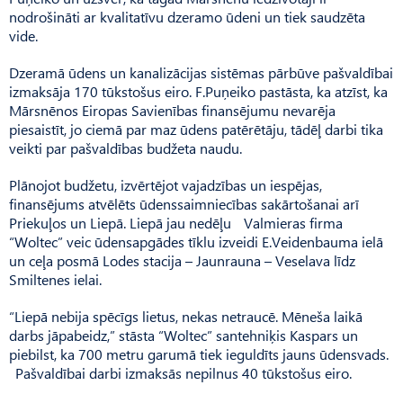
nodrošināti ar kvalitatīvu dzeramo ūdeni un tiek saudzēta
vide.
Dzeramā ūdens un kanalizācijas sistēmas pārbūve pašvaldībai
izmaksāja 170 tūkstošus eiro. F.Puņeiko pastāsta, ka atzīst, ka
Mārsnēnos Eiropas Savienības finansējumu nevarēja
piesaistīt, jo ciemā par maz ūdens patērētāju, tādēļ darbi tika
veikti par pašvaldības budžeta naudu.
Plānojot budžetu, izvērtējot vajadzības un iespējas,
finansējums atvēlēts ūdenssaimniecības sakārtošanai arī
Priekuļos un Liepā. Liepā jau nedēļu Valmieras firma
“Woltec” veic ūdensapgādes tīklu izveidi E.Veidenbauma ielā
un ceļa posmā Lodes stacija – Jaunrauna – Veselava līdz
Smiltenes ielai.
“Liepā nebija spēcīgs lietus, nekas netraucē. Mēneša laikā
darbs jāpabeidz,” stāsta “Woltec” santehniķis Kaspars un
piebilst, ka 700 metru garumā tiek ieguldīts jauns ūdensvads.
Pašvaldībai darbi izmaksās nepilnus 40 tūkstošus eiro.