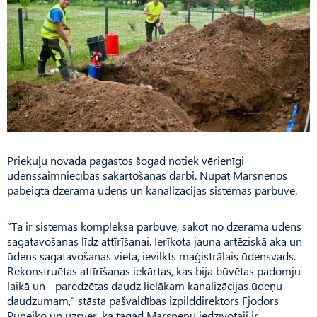
Priekuļu novada pagastos šogad notiek vērienīgi
ūdenssaimniecības sakārtošanas darbi. Nupat Mārsnēnos
pabeigta dzeramā ūdens un kanalizācijas sistēmas pārbūve.
“Tā ir sistēmas kompleksa pārbūve, sākot no dzeramā ūdens
sagatavošanas līdz attīrīšanai. Ierīkota jauna artēziskā aka un
ūdens sagatavošanas vieta, ievilkts maģistrālais ūdensvads.
Rekonstruētas attīrīšanas iekārtas, kas bija būvētas padomju
laikā un paredzētas daudz lielākam kanalizācijas ūdeņu
daudzumam,” stāsta pašvaldības izpild­direktors Fjodors
Puņeiko un uzsver, ka tagad Mārsnēnu iedzīvotāji ir