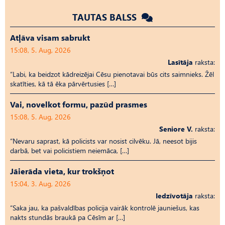
TAUTAS BALSS
Atļāva visam sabrukt
15:08, 5. Aug, 2026
Lasītāja
raksta:
“Labi, ka beidzot kādreizējai Cēsu pienotavai būs cits saimnieks. Žēl
skatīties, kā tā ēka pārvērtusies […]
Vai, novelkot formu, pazūd prasmes
15:08, 5. Aug, 2026
Seniore V.
raksta:
“Nevaru saprast, kā policists var nosist cilvēku. Jā, neesot bijis
darbā, bet vai policistiem neiemāca, […]
Jāierāda vieta, kur trokšņot
15:04, 3. Aug, 2026
Iedzīvotāja
raksta:
“Saka jau, ka pašvaldības policija vairāk kontrolē jauniešus, kas
nakts stundās braukā pa Cēsīm ar […]