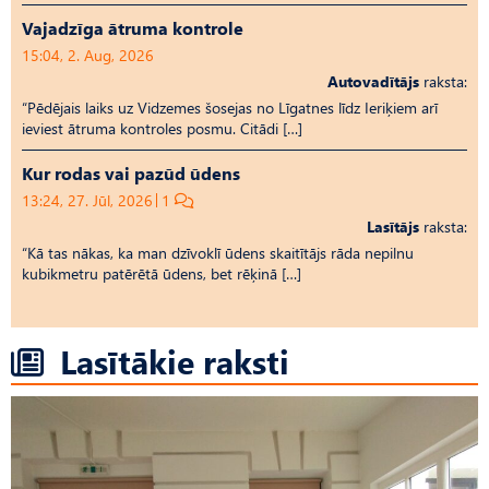
Vajadzīga ātruma kontrole
15:04, 2. Aug, 2026
Autovadītājs
raksta:
“Pēdējais laiks uz Vid­ze­mes šosejas no Līgatnes līdz Ieriķiem arī
ieviest ātruma kontroles posmu. Citādi […]
Kur rodas vai pazūd ūdens
13:24, 27. Jūl, 2026
1
Lasītājs
raksta:
“Kā tas nākas, ka man dzīvoklī ūdens skaitītājs rāda nepilnu
kubikmetru patērētā ūdens, bet rēķinā […]
Lasītākie raksti