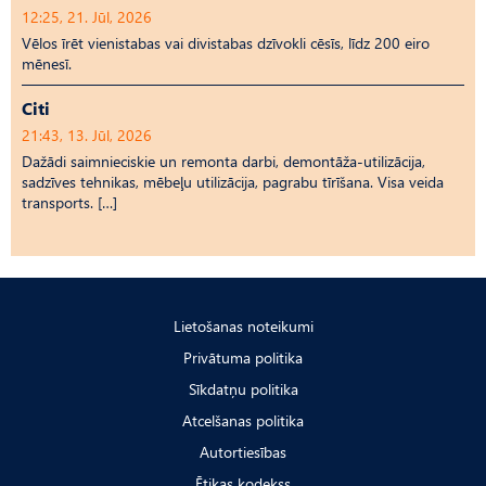
12:25, 21. Jūl, 2026
Vēlos īrēt vienistabas vai divistabas dzīvokli cēsīs, līdz 200 eiro
mēnesī.
Citi
21:43, 13. Jūl, 2026
Dažādi saimnieciskie un remonta darbi, demontāža-utilizācija,
sadzīves tehnikas, mēbeļu utilizācija, pagrabu tīrīšana. Visa veida
transports. […]
Lietošanas noteikumi
Privātuma politika
Sīkdatņu politika
Atcelšanas politika
Autortiesības
Ētikas kodekss