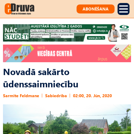
ABONĒŠANA
Novadā sakārto
ūdenssaimniecību
Sarmīte Feldmane
Sabiedrība
02:00, 20. Jūn, 2020