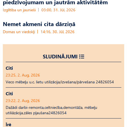
piedzīvojumam un jautrām aktivitātēm
Izglītība un jaunieši
03:00, 31. Jūl, 2026
Nemet akmeni cita dārziņā
Domas un viedokļi
14:16, 30. Jūl, 2026
SLUDINĀJUMI
Citi
23:25, 2. Aug, 2026
Veco mēbeļu u.c. lietu utilizācija/izvešana/pārvešana 24826054
Citi
23:22, 2. Aug, 2026
Dažādi darbi-remonta,celtniecība,demontāža, mēbeļu
utiliāzācija,zāles pļaušana24826054
Īrē