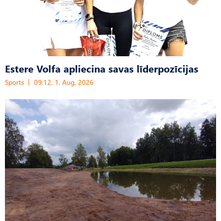
Estere Volfa apliecina savas līderpozīcijas
Sports
09:12, 1. Aug, 2026