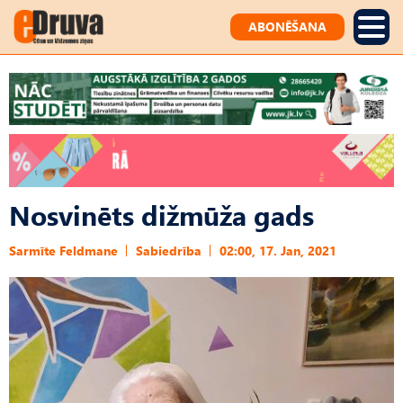
ABONĒŠANA
Nosvinēts dižmūža gads
Sarmīte Feldmane
Sabiedrība
02:00, 17. Jan, 2021