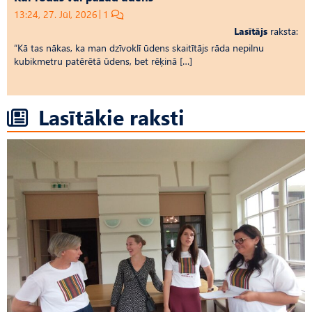
13:24, 27. Jūl, 2026
1
Lasītājs
raksta:
“Kā tas nākas, ka man dzīvoklī ūdens skaitītājs rāda nepilnu
kubikmetru patērētā ūdens, bet rēķinā […]
Lasītākie raksti