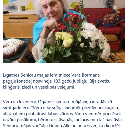
Līgatnes Senioru mājas iemītniece Vera Bormane
pagājušonedēļ nosvinēja 103 gadu jubileju. Bija svētku
kliņģeris, ziedi un veselības vēlējumi.
Vera ir rīdziniece. Līgatnes senioru mājā viņa ieradās kā
simtgadniece. “Vera ir sirsnīga, vienmēr pozitīvi noskaņota,
allaž citiem prot atrast labus vārdus. Viņu vienmēr priecējuši
dažādi pasākumi, bērnu uzstāšanās, tad acis mirdz,” pastāsta
Senioru mājas vadītāja Gunita Alksne un uzsver, ka diemžēl