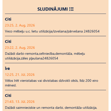
SLUDINĀJUMI
Citi
23:25, 2. Aug, 2026
Veco mēbeļu u.c. lietu utilizācija/izvešana/pārvešana 24826054
Citi
23:22, 2. Aug, 2026
Dažādi darbi-remonta,celtniecība,demontāža, mēbeļu
utiliāzācija,zāles pļaušana24826054
Īrē
12:25, 21. Jūl, 2026
Vēlos īrēt vienistabas vai divistabas dzīvokli cēsīs, līdz 200 eiro
mēnesī.
Citi
21:43, 13. Jūl, 2026
Dažādi saimnieciskie un remonta darbi, demontāža-utilizācija,