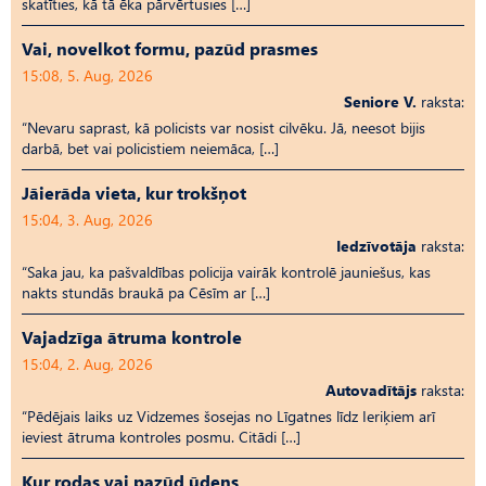
skatīties, kā tā ēka pārvērtusies […]
Vai, novelkot formu, pazūd prasmes
15:08, 5. Aug, 2026
Seniore V.
raksta:
“Nevaru saprast, kā policists var nosist cilvēku. Jā, neesot bijis
darbā, bet vai policistiem neiemāca, […]
Jāierāda vieta, kur trokšņot
15:04, 3. Aug, 2026
Iedzīvotāja
raksta:
“Saka jau, ka pašvaldības policija vairāk kontrolē jauniešus, kas
nakts stundās braukā pa Cēsīm ar […]
Vajadzīga ātruma kontrole
15:04, 2. Aug, 2026
Autovadītājs
raksta:
“Pēdējais laiks uz Vid­ze­mes šosejas no Līgatnes līdz Ieriķiem arī
ieviest ātruma kontroles posmu. Citādi […]
Kur rodas vai pazūd ūdens