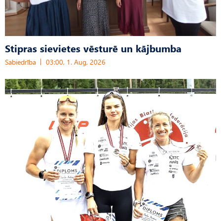
Stipras sievietes vēsturē un kājbumba
Sabiedrība
03:00, 1. Aug, 2026