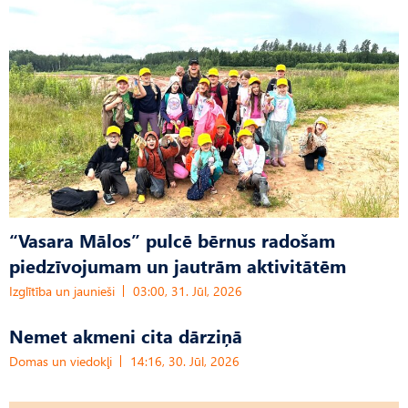
“Vasara Mālos” pulcē bērnus radošam
piedzīvojumam un jautrām aktivitātēm
Izglītība un jaunieši
03:00, 31. Jūl, 2026
Nemet akmeni cita dārziņā
Domas un viedokļi
14:16, 30. Jūl, 2026