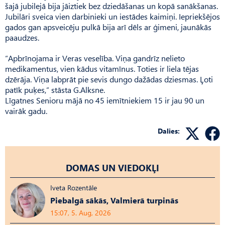
šajā jubilejā bija jāiztiek bez dziedāšanas un kopā sanākšanas.
Jubilāri sveica vien darbinieki un iestādes kaimiņi. Iepriekšējos
gados gan apsveicēju pulkā bija arī dēls ar ģimeni, jaunākās
paaudzes.
“Apbrīnojama ir Veras veselība. Viņa gandrīz nelieto
medikamentus, vien kādus vitamīnus. Toties ir liela tējas
dzērāja. Viņa labprāt pie sevis dungo dažādas dziesmas. Ļoti
patīk puķes,” stāsta G.Alksne.
Līgatnes Senioru mājā no 45 iemītniekiem 15 ir jau 90 un
vairāk gadu.
Dalies:
DOMAS UN VIEDOKĻI
Iveta Rozentāle
Piebalgā sākās, Valmierā turpinās
15:07, 5. Aug, 2026