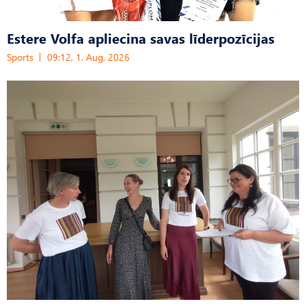
Estere Volfa apliecina savas līderpozīcijas
Sports
09:12, 1. Aug, 2026