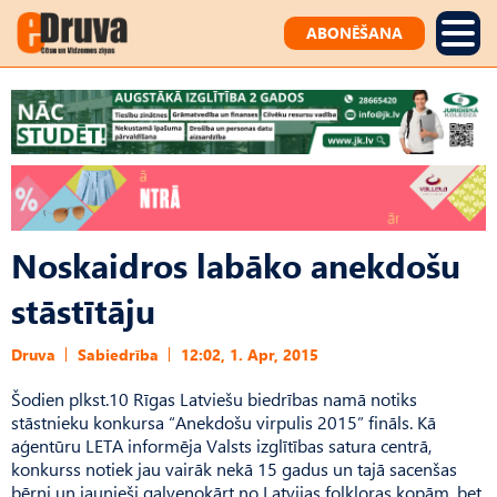
ABONĒŠANA
Noskaidros labāko anekdošu
stāstītāju
Druva
Sabiedrība
12:02, 1. Apr, 2015
Šodien plkst.10 Rīgas Latviešu biedrības namā notiks
stāstnieku konkursa “Anekdošu virpulis 2015” fināls. Kā
aģentūru LETA informēja Valsts izglītības satura centrā,
konkurss notiek jau vairāk nekā 15 gadus un tajā sacenšas
bērni un jaunieši galvenokārt no Latvijas folkloras kopām, bet