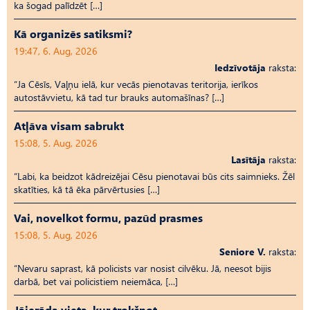
ka šogad palīdzēt […]
Kā organizēs satiksmi?
19:47, 6. Aug, 2026
Iedzīvotāja
raksta:
“Ja Cēsīs, Vaļņu ielā, kur vecās pienotavas teritorija, ierīkos
autostāvvietu, kā tad tur brauks automašīnas? […]
Atļāva visam sabrukt
15:08, 5. Aug, 2026
Lasītāja
raksta:
“Labi, ka beidzot kādreizējai Cēsu pienotavai būs cits saimnieks. Žēl
skatīties, kā tā ēka pārvērtusies […]
Vai, novelkot formu, pazūd prasmes
15:08, 5. Aug, 2026
Seniore V.
raksta:
“Nevaru saprast, kā policists var nosist cilvēku. Jā, neesot bijis
darbā, bet vai policistiem neiemāca, […]
Jāierāda vieta, kur trokšņot