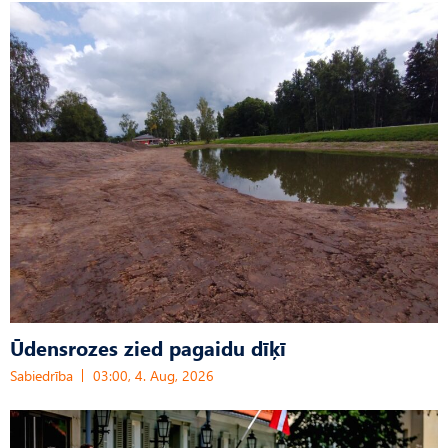
Ūdensrozes zied pagaidu dīķī
Sabiedrība
03:00, 4. Aug, 2026