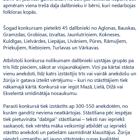
apmēram viena trešā daļa dalībnieku ir bērni, kuri nedarbojas
folkloras kopās.
Šogad konkursam pieteikti 45 dalībnieki no Aglonas, Bauskas,
Gramzdas, Grobiņas, Izvaltas, Jaunlutriņiem, Kokneses,
Kuldīgas, Lielvārdes, Liepājas, Līvāniem, Pūres, Rāmuļiem,
Priekuļiem, Riebiņiem, Turlavas un Vārkavas.
Atbilstoši konkursa nolikumam dalībnieki uzstājas grupās pa
trīs līdz pieciem, sākot ar visjaunākajiem. Viņi pa kārtai stāsta
vienu anekdoti, līdz katrs izstāstījis trīs vai vairāk anekdošu un
žūrija ir gatava izteikt vērtējumu – kuri no stāstītājiem tiek
nākamajā kārtā. Konkursā var iegūt Mazā, Lielā, Dižā vai
Ekselentā smīdinātāja nosaukumu.
Parasti konkursā tiek izstāstīts ap 300-550 anekdotēm, no
kurām gandrīz neviena neatkārtojas. Stāstīšana pēc iespējas
tiek pietuvināta “dabīgai” stāstīšanai – teksti nav iepriekš
saskaņoti, tiek vērtēta māka veiksmīgi atbildēt uz iepriekš
stāstīto anekdoti un patiešām sasmīdināt klausītājus. Žūrija
pievērš uzmanību arī jauno stāstnieku runas kvalitātei,