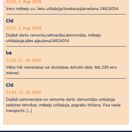
23:25, 2. Aug, 2026
Veco mēbeļu u.c. lietu utilizācija/izvešana/pārvešana 24826054
Citi
23:22, 2. Aug, 2026
Dažādi darbi-remonta,celtniecība,demontāža, mēbeļu
utiliāzācija,zāles pļaušana24826054
Īrē
12:25, 21. Jūl, 2026
Vēlos īrēt vienistabas vai divistabas dzīvokli cēsīs, līdz 200 eiro
mēnesī.
Citi
21:43, 13. Jūl, 2026
Dažādi saimnieciskie un remonta darbi, demontāža-utilizācija,
sadzīves tehnikas, mēbeļu utilizācija, pagrabu tīrīšana. Visa veida
transports. […]