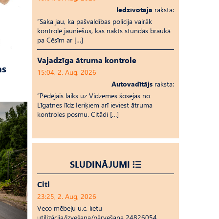
Iedzīvotāja
raksta:
“Saka jau, ka pašvaldības policija vairāk
kontrolē jauniešus, kas nakts stundās braukā
pa Cēsīm ar […]
Vajadzīga ātruma kontrole
as
15:04, 2. Aug, 2026
Autovadītājs
raksta:
“Pēdējais laiks uz Vid­ze­mes šosejas no
Līgatnes līdz Ieriķiem arī ieviest ātruma
kontroles posmu. Citādi […]
SLUDINĀJUMI
Citi
23:25, 2. Aug, 2026
Veco mēbeļu u.c. lietu
utilizācija/izvešana/pārvešana 24826054