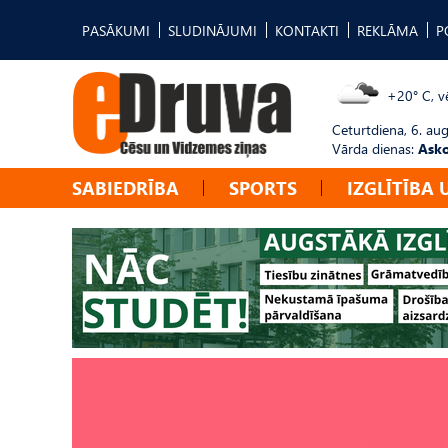
PASĀKUMI
SLUDINĀJUMI
KONTAKTI
REKLĀMA
P
+20° C, vē
Ceturtdiena, 6. au
Vārda dienas:
Asko
SABIEDRĪBA
SPORTS
IZGLĪTĪBA 