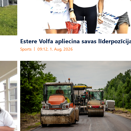
Estere Volfa apliecina savas līderpozīcij
Sports
09:12, 1. Aug, 2026