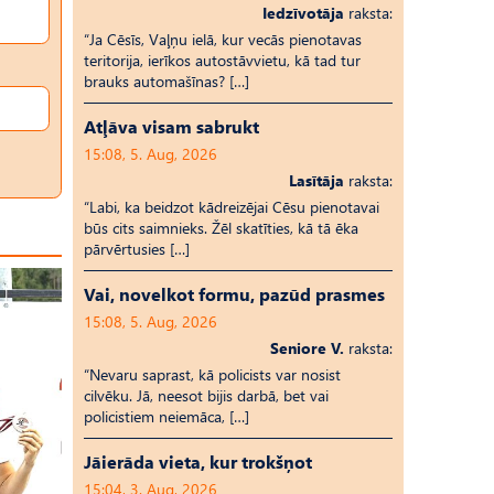
Iedzīvotāja
raksta:
“Ja Cēsīs, Vaļņu ielā, kur vecās pienotavas
teritorija, ierīkos autostāvvietu, kā tad tur
brauks automašīnas? […]
Atļāva visam sabrukt
15:08, 5. Aug, 2026
Lasītāja
raksta:
“Labi, ka beidzot kādreizējai Cēsu pienotavai
būs cits saimnieks. Žēl skatīties, kā tā ēka
pārvērtusies […]
Vai, novelkot formu, pazūd prasmes
15:08, 5. Aug, 2026
Seniore V.
raksta:
“Nevaru saprast, kā policists var nosist
cilvēku. Jā, neesot bijis darbā, bet vai
policistiem neiemāca, […]
Jāierāda vieta, kur trokšņot
15:04, 3. Aug, 2026