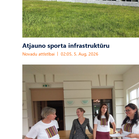
Atjauno sporta infrastruktūru
Novadu attīstībai
02:05, 5. Aug, 2026