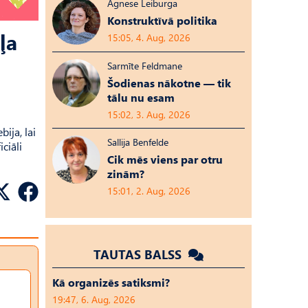
Agnese Leiburga
Konstruktīvā politika
ļa
15:05, 4. Aug, 2026
Sarmīte Feldmane
Šodienas nākotne — tik
tālu nu esam
15:02, 3. Aug, 2026
ija, lai
Sallija Benfelde
ciāli
Cik mēs viens par otru
zinām?
15:01, 2. Aug, 2026
TAUTAS BALSS
Kā organizēs satiksmi?
19:47, 6. Aug, 2026