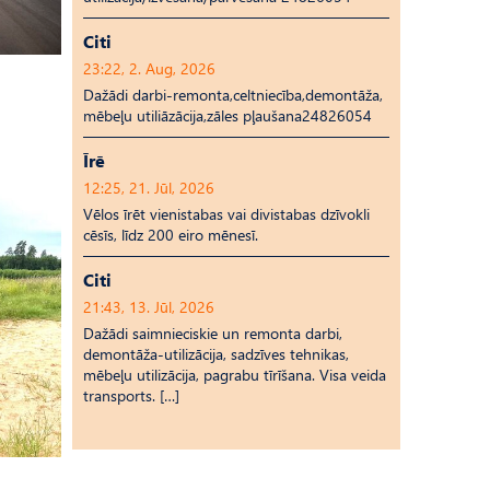
Citi
23:22, 2. Aug, 2026
Dažādi darbi-remonta,celtniecība,demontāža,
mēbeļu utiliāzācija,zāles pļaušana24826054
Īrē
12:25, 21. Jūl, 2026
Vēlos īrēt vienistabas vai divistabas dzīvokli
cēsīs, līdz 200 eiro mēnesī.
Citi
21:43, 13. Jūl, 2026
Dažādi saimnieciskie un remonta darbi,
demontāža-utilizācija, sadzīves tehnikas,
mēbeļu utilizācija, pagrabu tīrīšana. Visa veida
transports. […]