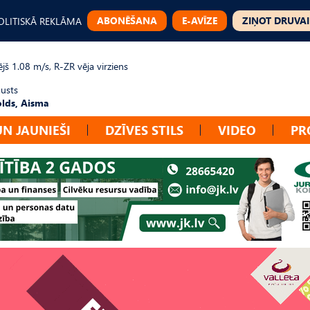
ABONĒŠANA
E-AVĪZE
ZIŅOT DRUVAI
OLITISKĀ REKLĀMA
jš 1.08 m/s, R-ZR vēja virziens
gusts
lds, Aisma
UN JAUNIEŠI
DZĪVES STILS
VIDEO
PR