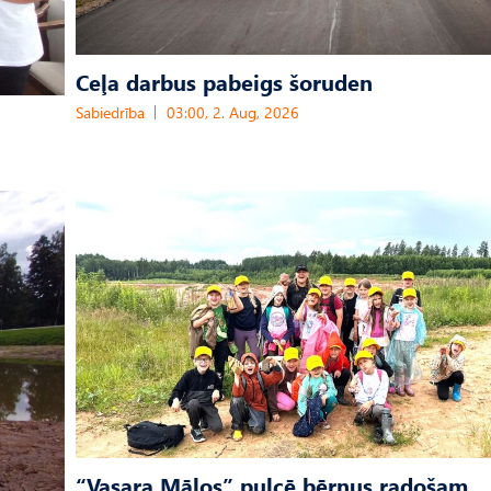
Ceļa darbus pabeigs šoruden
Sabiedrība
03:00, 2. Aug, 2026
“Vasara Mālos” pulcē bērnus radošam