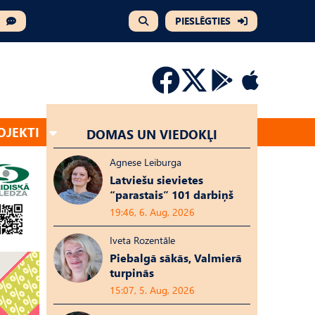
PIESLĒGTIES
OJEKTI
DOMAS UN VIEDOKĻI
Agnese Leiburga
Latviešu sievietes
“parastais” 101 darbiņš
19:46, 6. Aug, 2026
Iveta Rozentāle
Piebalgā sākās, Valmierā
turpinās
15:07, 5. Aug, 2026