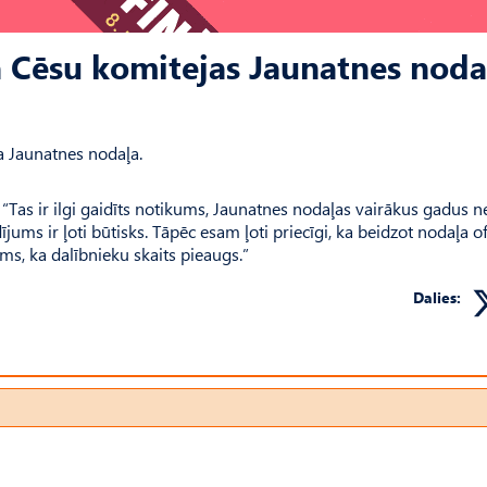
 Cēsu komitejas Jaunatnes noda
a Jaunatnes nodaļa.
“Tas ir ilgi gaidīts notikums, Jaunatnes nodaļas vairākus gadus neb
ījums ir ļoti būtisks. Tāpēc esam ļoti priecīgi, ka beidzot nodaļa ofi
ams, ka dalībnieku skaits pieaugs.”
Dalies: