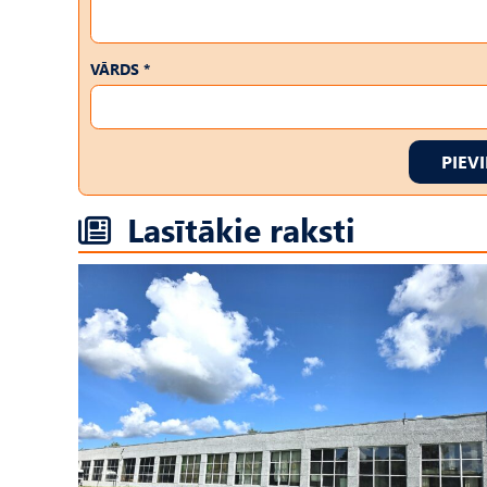
VĀRDS *
PIEV
Lasītākie raksti