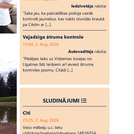
Iedzīvotāja
raksta:
“Saka jau, ka pašvaldības policija vairāk
kontrolē jauniešus, kas nakts stundās braukā
pa Cēsīm ar […]
Vajadzīga ātruma kontrole
15:04, 2. Aug, 2026
Autovadītājs
raksta:
“Pēdējais laiks uz Vid­ze­mes šosejas no
Līgatnes līdz Ieriķiem arī ieviest ātruma
kontroles posmu. Citādi […]
SLUDINĀJUMI
Citi
23:25, 2. Aug, 2026
Veco mēbeļu u.c. lietu
utilizācija/izvešana/pārvešana 24826054