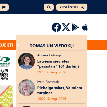
PIESLĒGTIES
OJEKTI
DOMAS UN VIEDOKĻI
Agnese Leiburga
Latviešu sievietes
“parastais” 101 darbiņš
19:46, 6. Aug, 2026
Iveta Rozentāle
Piebalgā sākās, Valmierā
turpinās
15:07, 5. Aug, 2026