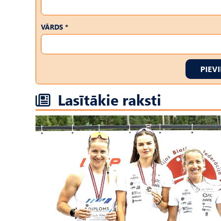
VĀRDS *
PIEV
Lasītākie raksti