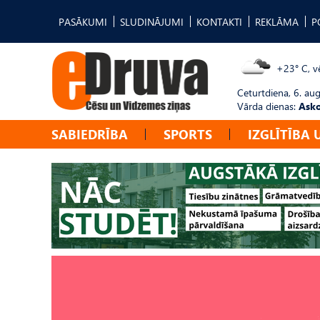
PASĀKUMI
SLUDINĀJUMI
KONTAKTI
REKLĀMA
P
+23° C, vē
Ceturtdiena, 6. au
Vārda dienas:
Asko
SABIEDRĪBA
SPORTS
IZGLĪTĪBA 