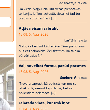
Iedzīvotāja
raksta:
“Ja Cēsīs, Vaļņu ielā, kur vecās pienotavas
teritorija, ierīkos autostāvvietu, kā tad tur
brauks automašīnas? […]
Atļāva visam sabrukt
15:08, 5. Aug, 2026
Lasītāja
raksta:
“Labi, ka beidzot kādreizējai Cēsu pienotavai
būs cits saimnieks. Žēl skatīties, kā tā ēka
pārvērtusies […]
Vai, novelkot formu, pazūd prasmes
15:08, 5. Aug, 2026
Seniore V.
raksta:
“Nevaru saprast, kā policists var nosist
cilvēku. Jā, neesot bijis darbā, bet vai
policistiem neiemāca, […]
Jāierāda vieta, kur trokšņot
15:04, 3. Aug, 2026