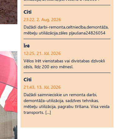
Citi
23:22, 2. Aug, 2026
Dažādi darbi-remonta,celtniecība,demontāža,
mēbeļu utiliāzācija,zāles pļaušana24826054
Īrē
12:25, 21. Jūl, 2026
Vēlos īrēt vienistabas vai divistabas dzīvokli
cēsīs, līdz 200 eiro mēnesī.
Citi
21:43, 13. Jūl, 2026
Dažādi saimnieciskie un remonta darbi,
demontāža-utilizācija, sadzīves tehnikas,
mēbeļu utilizācija, pagrabu tīrīšana. Visa veida
transports. […]