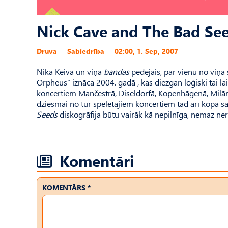
Nick Cave and The Bad See
Druva
Sabiedrība
02:00, 1. Sep, 2007
Nika Keiva un viņa
bandas
pēdējais, par vienu no viņa s
Orpheus” iznāca 2004. gadā , kas diezgan loģiski tai l
koncertiem Mančestrā, Diseldorfā, Kopenhāgenā, Milān
dziesmai no tur spēlētajiem koncertiem tad arī kopā s
Seeds
diskogrāfija būtu vairāk kā nepilnīga, nemaz ne
Komentāri
KOMENTĀRS *