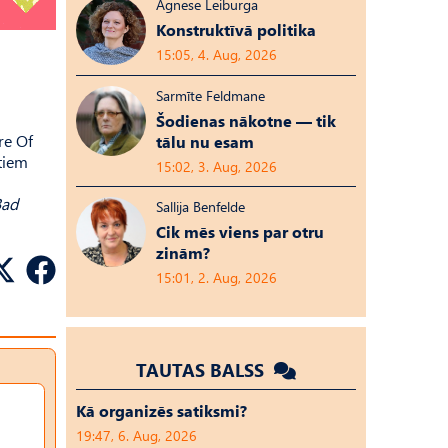
Agnese Leiburga
Konstruktīvā politika
15:05, 4. Aug, 2026
Sarmīte Feldmane
Šodienas nākotne — tik
re Of
tālu nu esam
ētiem
15:02, 3. Aug, 2026
Bad
Sallija Benfelde
Cik mēs viens par otru
zinām?
15:01, 2. Aug, 2026
TAUTAS BALSS
Kā organizēs satiksmi?
19:47, 6. Aug, 2026