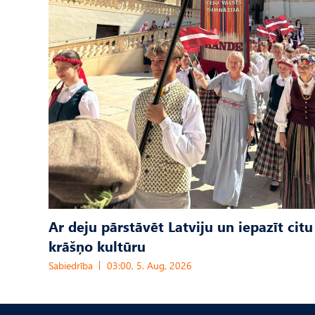
Ar deju pārstāvēt Latviju un iepazīt citu
krāšņo kultūru
Sabiedrība
03:00, 5. Aug, 2026