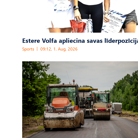
Estere Volfa apliecina savas līderpozīcij
Sports
09:12, 1. Aug, 2026