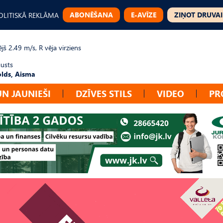
ABONĒŠANA
E-AVĪZE
ZIŅOT DRUVAI
OLITISKĀ REKLĀMA
jš 2.49 m/s, R vēja virziens
gusts
lds, Aisma
UN JAUNIEŠI
DZĪVES STILS
VIDEO
PR