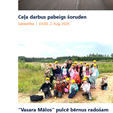
Ceļa darbus pabeigs šoruden
Sabiedrība
03:00, 2. Aug, 2026
“Vasara Mālos” pulcē bērnus radošam