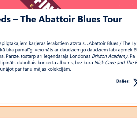
ds – The Abattoir Blues Tour
pilgtākajiem karjeras ierakstiem atzītais, „Abattoir Blues / The Ly
aikā tika pamatīgi veicināts ar daudziem jo daudziem labi apmekl
ā, Parīzē, tostarp arī leģendārajā Londonas
Brixton Academy
. Pa
alipināts dubultais koncerta albums, bez kura
Nick Cave and The 
runājot par fanu mājas kolekcijām.
Dalies: