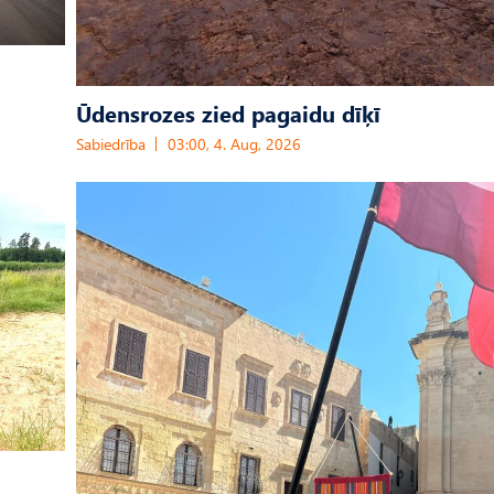
Ūdensrozes zied pagaidu dīķī
Sabiedrība
03:00, 4. Aug, 2026