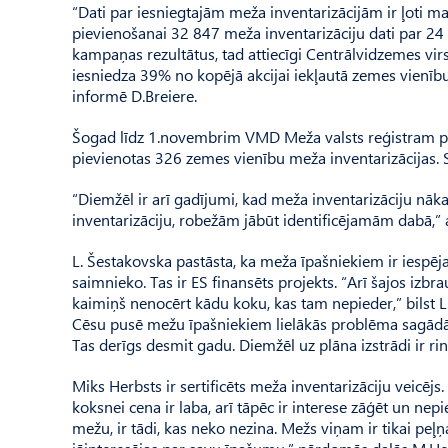
“Dati par iesniegtajām meža inventarizācijām ir ļoti m
pievienošanai 32 847 meža inventarizāciju dati par 24
kampaņas rezultātus, tad attiecīgi Centrāl­vidzemes v
iesniedza 39% no kopējā akcijai iekļautā zemes vienību 
informē D.Breiere.
Šogad līdz 1.novembrim VMD Meža valsts reģistram pār
pievienotas 326 zemes vienību meža inventarizācijas.
“Diemžēl ir arī gadījumi, kad meža inventarizāciju nāka
inventarizāciju, robežām jābūt identificējamām dabā,”
L. Šestakovska pastāsta, ka meža īpašniekiem ir iespē
saimnieko. Tas ir ES finansēts projekts. “Arī šajos izb
kaimiņš nenocērt kādu koku, kas tam nepieder,” bilst 
Cēsu pusē mežu īpašniekiem lielākās problēma sagādā 
Tas derīgs desmit gadu. Diemžēl uz plāna izstrādi ir ri
Miks Herbsts ir sertificēts meža inventarizāciju veicējs
koksnei cena ir laba, arī tāpēc ir interese zāģēt un nepi
mežu, ir tādi, kas neko nezina. Mežs viņam ir tikai pe