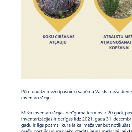
Pērn daudzi mežu īpašnieki saņēma Valsts meža diene
inventarizāciju.
Meža inventarizācijas derīguma termiņš ir 20 gadi, p
inventarizācijas ir derīgas līdz 2021. gada 31. decemb
gadu ir ilgs posms , kura laikā mežā var būt notikušas 
mežu postījis ugunsgrēks, stādīts jauns mežs vai veikta 