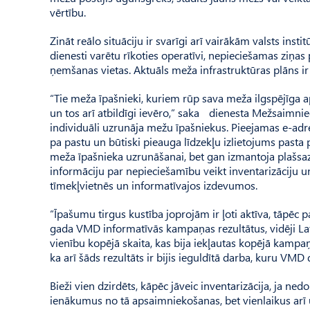
vērtību.
Zināt reālo situāciju ir svarīgi arī vairākām valsts ins
dienesti varētu rīkoties operatīvi, nepieciešamas ziņas 
ņemšanas vietas. Aktuāls meža infra­struktūras plāns ir
“Tie meža īpašnieki, kuriem rūp sava meža ilgspējīga 
un tos arī atbildīgi ievēro,” saka dienesta Mežsaimni
individuāli uzrunāja mežu īpašniekus. Pieejamas e-adr
pa pas­tu un būtiski pieauga līdzekļu izlietojums pasta
meža īpašnieka uzrunāšanai, bet gan izmantoja plašsazi
informāciju par nepieciešamību veikt inventarizāciju 
tīmekļ­vietnēs un informatīvajos izdevumos.
“Īpašumu tirgus kustība joprojām ir ļoti aktīva, tāpēc p
gada VMD informatīvās kampaņas rezultātus, vidēji Latv
vienību kopējā skaita, kas bija iekļautas kopējā kamp
ka arī šāds rezultāts ir bijis ieguldītā darba, kuru VMD
Bieži vien dzirdēts, kāpēc jāveic inventarizācija, ja ne
ienākumus no tā apsaimniekošanas, bet vienlaikus arī 