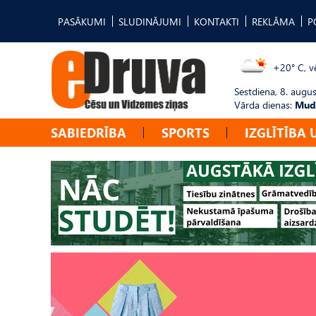
PASĀKUMI
SLUDINĀJUMI
KONTAKTI
REKLĀMA
P
+20° C, vē
Sestdiena, 8. augus
Vārda dienas:
Mudī
SABIEDRĪBA
SPORTS
IZGLĪTĪBA 