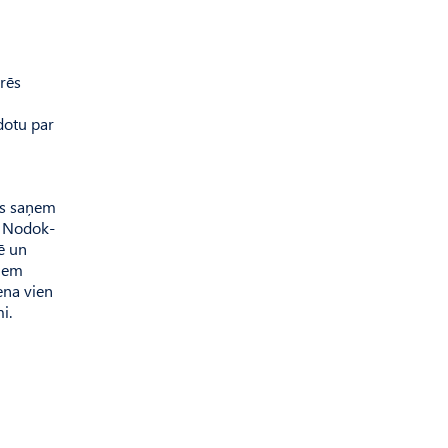
arēs
dotu par
ks saņem
do­k­­­­
ē un
jiem
ena vien
i.