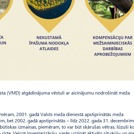
sta (VMD) atgādinājuma vēstuli ar aicinājumu nodrošināt meža
iemēram, 2001. gadā Valsts meža dienestā apstiprinātās meža
rim, bet 2002. gadā apstiprinātās – līdz 2022. gada 31. decembrim
būtiskas izmaiņas, piemēram, to var būt skārušas vētras, lūzuši ko
cirte. Veicot inventarizāciju, varēs uzzināt aktuālo situāciju un m