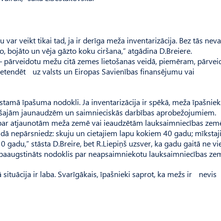
ar veikt tikai tad, ja ir derīga meža inventarizācija. Bez tās nev
 bojāto un vēja gāzto koku ciršana,” atgādina D.Breiere.
u – pārveidotu mežu citā zemes lietošanas veidā, piemēram, pārvei
pretendēt uz valsts un Eiropas Savienības finansējumu vai
stamā īpašuma nodokli. Ja inventarizācija ir spēkā, meža īpašnie
jām jaunaudzēm un saimnieciskās dar­bības aprobežojumiem. No­­
s par atjaunotām meža zemē vai ieaudzētām lauksaimniecības zem
ā nepārsniedz: skuju un cietajiem lapu kokiem 40 gadu; mīksta
 gadu,” stāsta D.Breire, bet R.Liepiņš uzsver, ka gadu gaitā ne vi
sā paaugstināts nodoklis par neapsaimniekotu lauksaimniecības zem
itu­ācija ir laba. Svarīgākais, īpašnieki saprot, ka mežs ir nevis