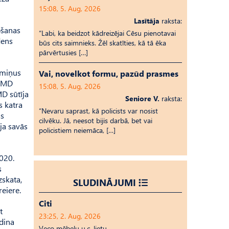
15:08, 5. Aug, 2026
Lasītāja
raksta:
bšanas
“Labi, ka beidzot kādreizējai Cēsu pienotavai
dens
būs cits saimnieks. Žēl skatīties, kā tā ēka
pārvērtusies […]
rmiņus
Vai, novelkot formu, pazūd prasmes
 VMD
15:08, 5. Aug, 2026
MD sūtīja
Seniore V.
raksta:
s katra
“Nevaru saprast, kā policists var nosist
as
cilvēku. Jā, neesot bijis darbā, bet vai
ja savās
policistiem neiemāca, […]
2020.
s
zskata,
SLUDINĀJUMI
reiere.
Citi
t
23:25, 2. Aug, 2026
ādina
Veco mēbeļu u.c. lietu