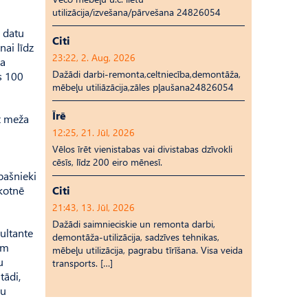
utilizācija/izvešana/pārvešana 24826054
s datu
Citi
ai līdz
23:22, 2. Aug, 2026
da
Dažādi darbi-remonta,celtniecība,demontāža,
s 100
mēbeļu utiliāzācija,zāles pļaušana24826054
Īrē
uz meža
12:25, 21. Jūl, 2026
Vēlos īrēt vienistabas vai divistabas dzīvokli
cēsīs, līdz 200 eiro mēnesī.
pašnieki
ākotnē
Citi
21:43, 13. Jūl, 2026
Dažādi saimnieciskie un remonta darbi,
ultante
demontāža-utilizācija, sadzīves tehnikas,
am
mēbeļu utilizācija, pagrabu tīrīšana. Visa veida
u
transports. […]
tādi,
bu