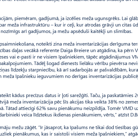
titūcijām, piemēram, gadījumā, ja izcēlies meža ugunsgrēks. Lai glā
par meža infrastruktūru – kur ir ceļi, kur atrodas grāvji un citas ū
 nozīmīgs arī gadījumos, ja mežu apsēduši kaitēkļi un slimības.
apsaimniekošana, noteikti zina meža inventarizācijas derīguma te
ecības daļas vecākā referente Daiga Breiere un atgādina, ka pērn
eses vai e-pasti ir ne visiem īpašniekiem, tāpēc atgādinājumus V
 pakalpojumiem. Tādēļ šogad dienests lielāku vērību pievērsa nevi
ņas līdzekļu starpniecību, kā arī sadarbojās ar pašvaldībām, kur
un meža īpašnieku ieguvumiem no derīgas inventarizācijas publicē
ateikt kādus precīzus datus ir ļoti sarežģīti. Taču, ja paskatāmies 
ijā meža inventarizācija pēc šīs akcijas tika veikta 38% no zeme
aņā. Tātad attiecīgi 62% savu pienākumu neizpildīja. Tomēr VMD u
 darbinieki veica līdztekus ikdienas pienākumiem, vērts,” atzīst D.B
domāju mežu zāģēt. “Ir jāsaprot, ka īpašums ne tikai dod tiesības gū
uzliek pienākumus, kas ir saistoši visiem meža īpašniekiem,” atg