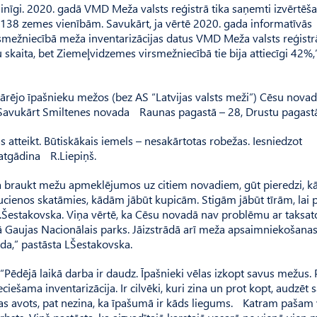
ainīgi. 2020. gadā VMD Meža valsts reģistrā tika saņemti izvērtēš
 138 zemes vienībām. Savukārt, ja vērtē 2020. gada informatīvās
irsmežniecībā meža inventarizācijas datus VMD Meža valsts reģistr
skaita, bet Zie­meļvidzemes virsmežniecībā tie bija attiecīgi 42%,
ējo īpašnieku mežos (bez AS “Latvijas valsts meži”) Cēsu novad
 Savukārt Smiltenes novada Raunas pagastā – 28, Drustu pagastā
s atteikt. Būtiskākais iemels – nesakārtotas robežas. Iesniedzot
 atgādina R.Liepiņš.
ja braukt mežu apmeklējumos uz citiem novadiem, gūt pieredzi, kā 
raucienos skatāmies, kādām jābūt kupicām. Stigām jābūt tīrām, lai p
L.Šesta­kovska. Viņa vērtē, ka Cēsu novadā nav problēmu ar taksat
Gaujas Nacionālais parks. Jāizstrādā arī meža apsaimniekošanas
nda,” pastāsta LŠestakovska.
. “Pēdējā laikā darba ir daudz. Īpašnieki vēlas izkopt savus mežus.
eciešama inventarizācija. Ir cilvēki, kuri zina un prot kopt, audzēt 
ļņas avots, pat nezina, ka īpašumā ir kāds liegums. Katram pašam 