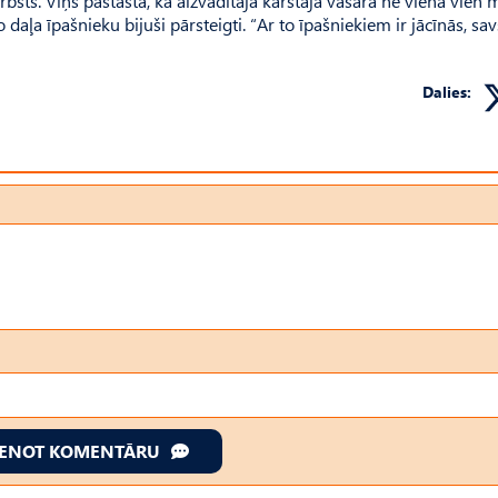
sts. Viņš pastāsta, ka aizvadītajā karstajā vasarā ne vienā vien 
aļa īpašnieku bijuši pārsteigti. “Ar to īpašniekiem ir jācīnās, sav
Dalies:
IENOT KOMENTĀRU