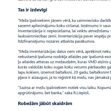
Tas ir izdevīgi
“Meža īpašniekiem jāņem vērā, ka saimniecisko darbību v
saņemt apliecinājumu koku ciršanai. Izņēmums ir sauso,
Inventarizācija ir nepieciešama, lai veiktu atmežošan
lauksaimniecības zemi. Inventarizācija paver iespēju 
līdzfinansējumu nozares atbalsta pasākumos.
“Meža inventarizācijas datus ņem vērā, aprēķinot neku
nekustamā īpašuma nodokļa atlaides par īpašumā esoša
ļu atlaides attiecas uz mežaudzēm, kuras VMD atzini
kurās valdošās koku sugas koku vecums pārbaudes gad
lapu kokiem, izņemot baltalksni, 20 gadu; baltalksnim10
pļava ir aizaugusi, ja to reģistrē kā mežu, nav jāmak
“Saziņa ar mežu īpašniekiem notiek visu laiku. Kopumā s
apgrūtinājums, bet banka,” saka R.Lie­piņš.
Robežām jābūt skaidrām