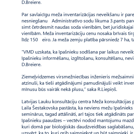
D.Breiere.
Par savlaicīgu meža inventarizācijas neveikšanu ir pare
nesniegšanu Administratīvo sodu likuma 3.pants pared
simt četrdesmit naudas soda vienībām, bet juridiskaja
vienībām. Meža inventarizāciju cenu nosaka brīvais tirg
līdz 150 eiro. Ja meža zemju platība pārsniedz 7 ha, t
“VMD uzskata, ka īpašnieku sodīšana par laikus neveikt
īpašnieku informēšanu, izglītošanu, konsultēšanu, nevi
D.Breiere.
Ziemeļvidzemes virsmežniecības inženieris mežsaimni
atzinuši, ka tieši atgādinājumi pamudinājuši veikt inven
mīnusu būs vairāk nekā plusu,” saka R.Liepiņš.
Latvijas Lauku konsultāciju centra Meža konsultācij
Laila Šestakovska pastāsta, ka neviens mežu īpašnieks n
seminārus, tagad attālināti, arī tajos tiek atgādināts 
īpašnieku paaudzes – vectēvi nodod mantojumu mazdēli
kuri domā par bioloģiskās daudzveidības saglabāšanu, ir
uzsvērt, ka to, kuri grib saimniekot un būt saimnieki, ir