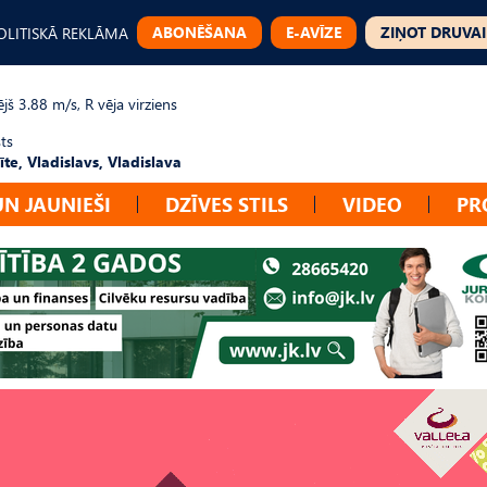
ABONĒŠANA
E-AVĪZE
ZIŅOT DRUVAI
OLITISKĀ REKLĀMA
jš 3.88 m/s, R vēja virziens
ts
te, Vladislavs, Vladislava
UN JAUNIEŠI
DZĪVES STILS
VIDEO
PR