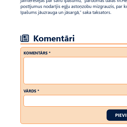
jāinteresējas par savu īpašumu,” pārdomās dalās M.Herb
postījumus nodarījis egļu astoņzobu mizgrauzis, par ko d
īpašums jāuzrauga un jāsargā,” saka taksators.
Komentāri
KOMENTĀRS *
VĀRDS *
PIEV