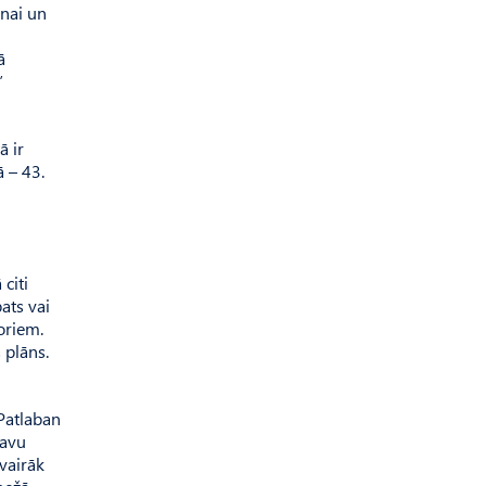
anai un
ā
”
ā ir
 – 43.
citi
ats vai
oriem.
 plāns.
 Patlaban
savu
vairāk