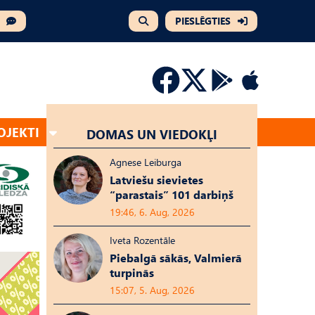
PIESLĒGTIES
OJEKTI
DOMAS UN VIEDOKĻI
Agnese Leiburga
Latviešu sievietes
“parastais” 101 darbiņš
19:46, 6. Aug, 2026
Iveta Rozentāle
Piebalgā sākās, Valmierā
turpinās
15:07, 5. Aug, 2026