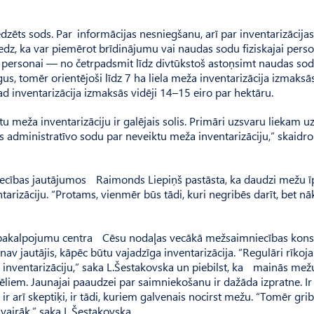
dzēts sods. Par informācijas nesniegšanu, arī par inventarizācija
z, ka var piemērot brīdinājumu vai naudas sodu fiziskajai person
i personai — no četrpadsmit līdz divtūkstoš astoņsimt naudas so
us, tomēr orientējoši līdz 7 ha liela meža inventarizācija izmaksā
ad inventarizācija izmaksās vidēji 14–15 eiro par hektāru.
u meža inventarizāciju ir galējais solis. Primāri uzsvaru liekam 
s administratīvo sodu par neveiktu meža inventarizāciju,” skaidro
ecības jautājumos Raimonds Liepiņš pastāsta, ka daudzi mežu ī
tarizāciju. “Protams, vienmēr būs tādi, kuri negribēs darīt, bet n
as pakalpojumu centra Cēsu nodaļas vecākā mežsaimniecības kons
av jautājis, kāpēc būtu vajadzīga inventarizācija. “Regulāri rīkoj
par inventarizāciju,” saka L.Šestakovska un piebilst, ka mainās mež
em. Jaunajai paaudzei par saimniekošanu ir dažāda izpratne. Ir 
 arī skeptiķi, ir tādi, kuriem galvenais nocirst mežu. “Tomēr gri
 vairāk,” saka L.Šestakovska.