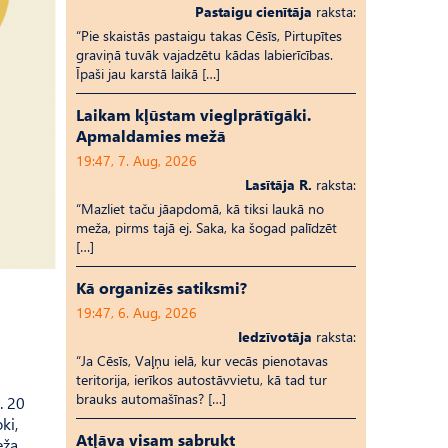
Pastaigu cienītāja
raksta:
“Pie skaistās pastaigu takas Cēsīs, Pirtupītes
graviņā tuvāk vajadzētu kādas labierīcības.
Īpaši jau karstā laikā […]
Laikam kļūstam vieglprātīgāki.
Apmaldamies mežā
19:47, 7. Aug, 2026
Lasītāja R.
raksta:
“Mazliet taču jāapdomā, kā tiksi laukā no
meža, pirms tajā ej. Saka, ka šogad palīdzēt
[…]
Kā organizēs satiksmi?
19:47, 6. Aug, 2026
Iedzīvotāja
raksta:
“Ja Cēsīs, Vaļņu ielā, kur vecās pienotavas
teritorija, ierīkos autostāvvietu, kā tad tur
brauks automašīnas? […]
. 20
ki,
Atļāva visam sabrukt
eža