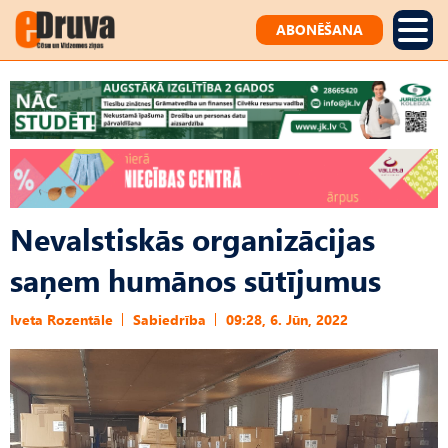
ABONĒŠANA
Nevalstiskās organizācijas
saņem humānos sūtījumus
Iveta Rozentāle
Sabiedrība
09:28, 6. Jūn, 2022