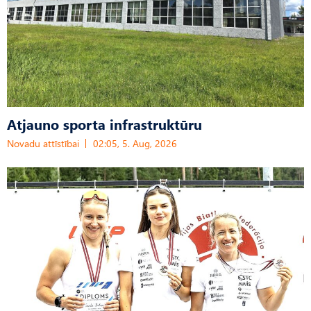
Atjauno sporta infrastruktūru
Novadu attīstībai
02:05, 5. Aug, 2026