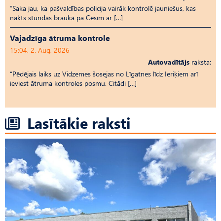
“Saka jau, ka pašvaldības policija vairāk kontrolē jauniešus, kas
nakts stundās braukā pa Cēsīm ar […]
Vajadzīga ātruma kontrole
15:04, 2. Aug, 2026
Autovadītājs
raksta:
“Pēdējais laiks uz Vid­ze­mes šosejas no Līgatnes līdz Ieriķiem arī
ieviest ātruma kontroles posmu. Citādi […]
Lasītākie raksti