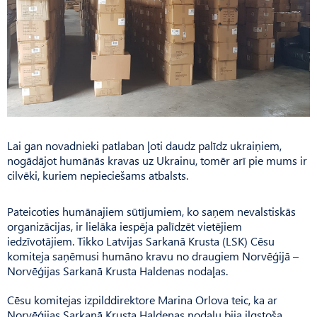
Lai gan novadnieki patlaban ļoti daudz palīdz ukraiņiem,
nogādājot humānās kravas uz Ukrainu, tomēr arī pie mums ir
cilvēki, kuriem nepieciešams atbalsts.
Pateicoties humānajiem sūtījumiem, ko saņem nevalstiskās
organizācijas, ir lielāka iespēja palīdzēt vietējiem
iedzīvotājiem. Tikko Latvijas Sarkanā Krusta (LSK) Cēsu
komiteja saņēmusi humāno kravu no draugiem Norvēģijā –
Norvēģijas Sarkanā Krusta Haldenas nodaļas.
Cēsu komitejas izpilddirektore Marina Orlova teic, ka ar
Norvēģijas Sarkanā Krusta Haldenas nodaļu bija ilgstoša