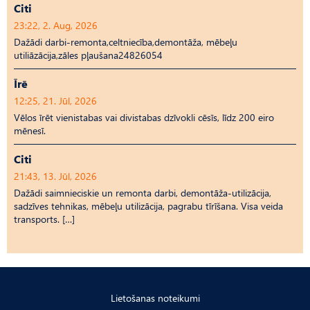
Citi
23:22, 2. Aug, 2026
Dažādi darbi-remonta,celtniecība,demontāža, mēbeļu
utiliāzācija,zāles pļaušana24826054
Īrē
12:25, 21. Jūl, 2026
Vēlos īrēt vienistabas vai divistabas dzīvokli cēsīs, līdz 200 eiro
mēnesī.
Citi
21:43, 13. Jūl, 2026
Dažādi saimnieciskie un remonta darbi, demontāža-utilizācija,
sadzīves tehnikas, mēbeļu utilizācija, pagrabu tīrīšana. Visa veida
transports. […]
Lietošanas noteikumi