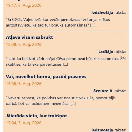
19:47, 6. Aug, 2026
Iedzīvotāja
raksta:
“Ja Cēsīs, Vaļņu ielā, kur vecās pienotavas teritorija, ierīkos
autostāvvietu, kā tad tur brauks automašīnas? […]
Atļāva visam sabrukt
15:08, 5. Aug, 2026
Lasītāja
raksta:
“Labi, ka beidzot kādreizējai Cēsu pienotavai būs cits saimnieks. Žēl
skatīties, kā tā ēka pārvērtusies […]
Vai, novelkot formu, pazūd prasmes
15:08, 5. Aug, 2026
Seniore V.
raksta:
“Nevaru saprast, kā policists var nosist cilvēku. Jā, neesot bijis
darbā, bet vai policistiem neiemāca, […]
Jāierāda vieta, kur trokšņot
15:04, 3. Aug, 2026
Iedzīvotāja
raksta: