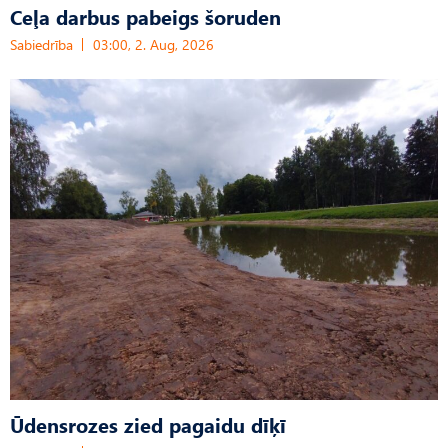
Ceļa darbus pabeigs šoruden
Sabiedrība
03:00, 2. Aug, 2026
Ūdensrozes zied pagaidu dīķī