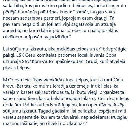
sadarbība, kas pirms trim gadiem beigusies, tad arī saņemta
pēdējā humānās palīdzības krava: “Tomēr, lai gan vairs
neesam sadarbības partneri, joprojām esam draugi. Tā
pavisam negaidīti un ļoti ātri viņi sagatavoja un atsūtīja
apģērbu, no kura daļa ir jaunas drēbes, un palīglīdzekļus
cilvēkiem ar īpašām vajadzībām.”
Lai sūtījumu izkrautu, tika meklētas telpas un arī brīvprātīgie
palīgi. LSK Cēsu komitejas padomes loceklis Jānis Goba
uzrunāja SIA “Kom-Auto” īpašnieku Jāni Grūbi, kurš atvēlēja
plašas telpas.
M.Orlova teic: “Nav vienkārši atrast telpas, kur izkraut šādu
kravu. Bet tās, ko mums ierādīja uzņēmējs, ir tik lielas, ka
varējām kastes sakraut rindās tā, lai būtu viegli organizēt tā
saņemšanu tiem, kas atbalstu nogādā tālāk uz Cēsu komitejas
nodaļām. Paldies arī brīvprātīgajiem, kuri operatīvi palīdzēja
sūtījumu izkraut. Tagad gādāsim, lai palīdzību iespējami raiti
varētu saņemt tie, kuriem tā visvairāk nepieciešama: trūcīgie,
mazno­drošinātie, arī cilvēki no Ukrainas.”