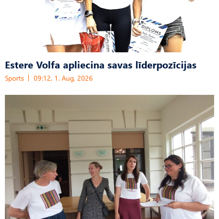
Estere Volfa apliecina savas līderpozīcijas
Sports
09:12, 1. Aug, 2026