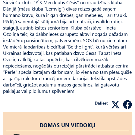
Sieviešu klubs “Y`S Men klubs Cēsis” no draudzības kluba
Dānijā (māsu kluba “Lemvig”) divas reizes gadā saņem
humāno kravu, kurā ir gan drēbes, gan mēbeles, arī trauki.
Pēdējā saņemtajā sūtījumā bija arī matrači, invalīdu ratiņi,
staiguļi, autiņbiksītes senioriem. Kluba pārstāve Ineta
Ozoliņa teic, ka dalībnieces sarūpēto aktīvi nogādā dažādām
iestādēm: pansionātiem, patversmēm, SOS bērnu ciematam
Valmierā, labdarības biedrībai “Be the light”, kurā vēršas arī
Ukrainas iedzīvotāji, kas patlaban dzīvo Cēsīs. Tāpat Ineta
Ozoliņa atklāj, ka tas apģērbs, kas cilvēkiem mazāk
nepieciešams, nogādāts otrreizējai pārstrādei atbalsta centra
“Pērle” specializētajām darbnīcām, jo vienā no tām pieaugušie
ar garīga rakstura traucējumiem darbojas tekstila apstrādes
darbnīcā, griežot audumu mazos gabaliņos, lai gatavotu
paklājus vai pildījumus spilveniem.
Dalies:
DOMAS UN VIEDOKĻI