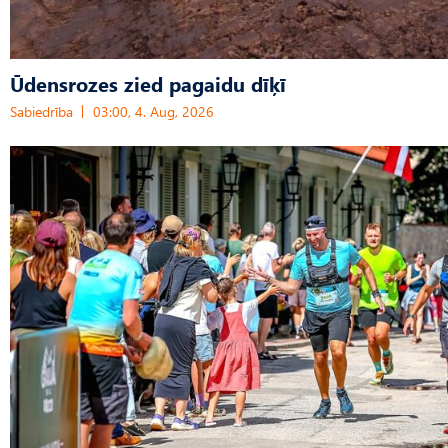
Ūdensrozes zied pagaidu dīķī
Sabiedrība
03:00, 4. Aug, 2026