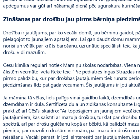
apdegumus var gūt arī nākamajā dienā pēc ugunskura kurināša
Zināšanas par drošību jau pirms bērniņa piedzim
Drošība ir jautājums, par ko vecāki domā, jau bērniņu gaidot, pā
pielāgojot to jaunajiem apstākļiem. Lai gan daudz domu mamm
norisi un vēlāk par krūts barošanu, uzrunātie speci­ālisti teic, k
drošu vidi mazulim.
Cēsu klīnikā regulāri notiek Māmiņu skolas nodarbības. Viena 
ālistēm vecmāte Iveta Reķe teic: “Pie pediatres Ingas Strazdas n
pirmo palīdzību, kur par drošības jautājumiem tiek runāts peri
piedzimšanas līdz pat gada vecumam. Šis jautājums ir ļoti aktuā
Ja māmiņa tā vēlas, liels palīgs viņai gaidību laikā, dzemdībās
dzemdībām ir dūla. Sertificēta dūla un zīdīšanas konsultante Lī
praktizē arī Cēsīs, skaidro: “Ar topošajiem un jaunajiem vecāki
jautājumiem, kas saistīti ar mazuļa drošību, turklāt par drošību t
spektrā, arī par drošu gulēšanu kopā ar bēbīti, kā palīdzēt mazulim
pieniņu, par mazulim drošām virsmām, par mazulim drošu un 
nēsāšanu. Vecāki parasti ir ļoti ieinteresēti par jautājumiem, ka