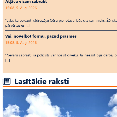
Atļāva visam sabrukt
15:08, 5. Aug, 2026
“Labi, ka beidzot kādreizējai Cēsu pienotavai būs cits saimnieks. Žēl ska
pārvērtusies […]
Vai, novelkot formu, pazūd prasmes
15:08, 5. Aug, 2026
“Nevaru saprast, kā policists var nosist cilvēku. Jā, neesot bijis darbā, 
[…]
Lasītākie raksti