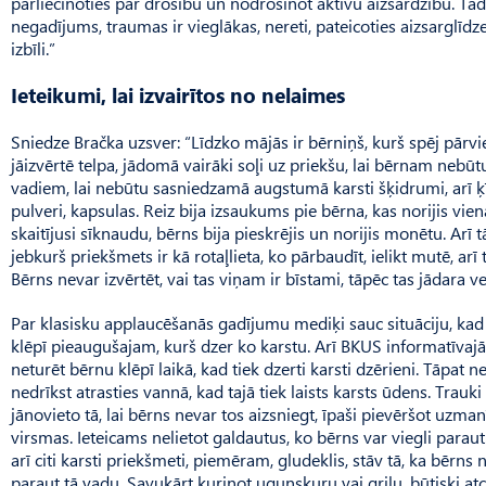
pārliecinoties par drošību un nodrošinot aktīvu aizsardzību. Tad,
negadījums, traumas ir vieglākas, nereti, pateicoties aizsarglīdzek
izbīli.”
Ieteikumi, lai izvairītos no nelaimes
Sniedze Bračka uzsver: “Līdz­ko mājās ir bērniņš, kurš spēj pārv
jāizvērtē telpa, jādomā vairāki soļi uz priekšu, lai bērnam nebūtu
vadiem, lai nebūtu sasniedzamā augstumā karsti šķidrumi, arī ķ
pulveri, kapsulas. Reiz bija izsaukums pie bērna, kas norijis 
skaitījusi sīknaudu, bērns bija pieskrējis un norijis monētu. Arī 
jebkurš priekšmets ir kā rotaļlieta, ko pārbaudīt, ielikt mutē, arī
Bērns nevar izvērtēt, vai tas viņam ir bīstami, tāpēc tas jādara v
Par klasisku applaucēšanās gadījumu mediķi sauc situāciju, kad
klēpī pieaugušajam, kurš dzer ko karstu. Arī BKUS informatīvajā m
neturēt bērnu klēpī laikā, kad tiek dzerti karsti dzērieni. Tāpat
nedrīkst atrasties vannā, kad tajā tiek laists karsts ūdens. Trauki
jānovieto tā, lai bērns nevar tos aizsniegt, īpaši pievēršot uzma
virsmas. Ieteicams nelietot galdautus, ko bērns var viegli paraut.
arī citi karsti priekšmeti, piemēram, gludeklis, stāv tā, ka bērns
paraut tā vadu. Savukārt kurinot ugunskuru vai grilu, būtiski at