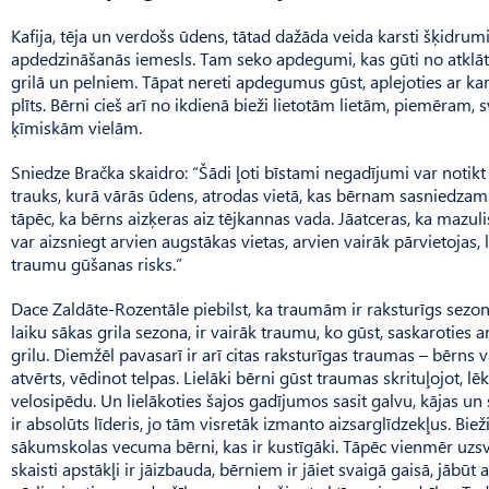
Kafija, tēja un verdošs ūdens, tātad dažāda veida karsti šķidrumi
apdedzināšanās iemesls. Tam seko apdegumi, kas gūti no atklā
grilā un pelniem. Tāpat nereti apdegumus gūst, aplejoties ar ka
plīts. Bērni cieš arī no ikdienā bieži lietotām lietām, piemēram
ķīmiskām vielām.
Sniedze Bračka skaidro: “Šādi ļoti bīstami negadījumi var notikt
trauks, kurā vārās ūdens, atrodas vietā, kas bērnam sasniedzams
tāpēc, ka bērns aizķeras aiz tējkannas vada. Jāat­ceras, ka mazuli
var aizsniegt arvien augstākas vietas, arvien vairāk pārvietojas, lī
traumu gūšanas risks.”
Dace Zaldāte-Rozentāle piebilst, ka traumām ir raksturīgs sezonāl
laiku sākas grila sezona, ir vairāk traumu, ko gūst, saskaroties
grilu. Diemžēl pavasarī ir arī citas raksturīgas traumas – bērns v
atvērts, vēdinot telpas. Lielāki bērni gūst traumas skrituļojot, lē
velosipēdu. Un lielākoties šajos gadījumos sasit galvu, kājas un
ir absolūts līderis, jo tām visretāk izmanto aizsarglīdzekļus. Bie
sākumskolas vecuma bērni, kas ir kustīgāki. Tāpēc vienmēr uzsv
skaisti apstākļi ir jāizbauda, bērniem ir jāiet svaigā gaisā, jābūt a