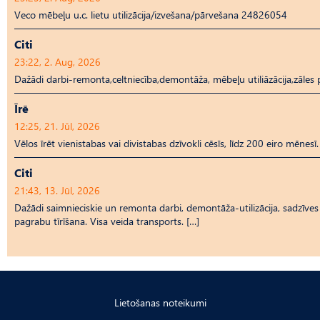
Veco mēbeļu u.c. lietu utilizācija/izvešana/pārvešana 24826054
Citi
23:22, 2. Aug, 2026
Dažādi darbi-remonta,celtniecība,demontāža, mēbeļu utiliāzācija,zāl
Īrē
12:25, 21. Jūl, 2026
Vēlos īrēt vienistabas vai divistabas dzīvokli cēsīs, līdz 200 eiro mēnesī.
Citi
21:43, 13. Jūl, 2026
Dažādi saimnieciskie un remonta darbi, demontāža-utilizācija, sadzīves t
pagrabu tīrīšana. Visa veida transports. […]
Lietošanas noteikumi