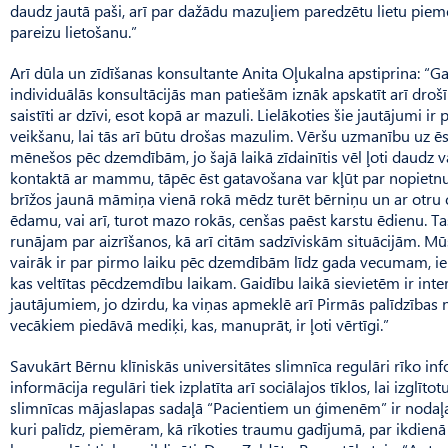
daudz jautā paši, arī par dažādu mazuļiem paredzētu lietu pie
pareizu lietošanu.”
Arī dūla un zīdīšanas konsultante Anita Oļukalna apstiprina: “G
individu­ālās konsultācijās man patiešām iznāk apskatīt arī droš
saistīti ar dzīvi, esot kopā ar mazuli. Lielākoties šie jautājumi ir
veikšanu, lai tās arī būtu drošas mazulim. Vēršu uzmanību uz ē
mēnešos pēc dzemdībām, jo šajā laikā zīdainītis vēl ļoti daudz v
kontaktā ar mammu, tāpēc ēst gatavošana var kļūt par nopietnu
brīžos jaunā māmiņa vienā rokā mēdz turēt bērniņu un ar otru
ēdamu, vai arī, turot mazo rokās, cenšas paēst karstu ēdienu. Ta
runājam par aizrīšanos, kā arī citām sadzīviskām situācijām. Mūs
vairāk ir par pirmo laiku pēc dzemdībām līdz gada vecumam, iek
kas veltītas pēcdzemdību laikam. Gai­dību laikā sievietēm ir inte
jautājumiem, jo dzirdu, ka viņas apmeklē arī Pirmās palīdzības
vecākiem piedāvā mediķi, kas, manuprāt, ir ļoti vērtīgi.”
Savukārt Bērnu klīniskās universitātes slimnīca regulāri rīko i
informācija regulāri tiek izplatīta arī sociālajos tīklos, lai izglī
slimnīcas mājaslapas sadaļā “Pacientiem un ģimenēm” ir nodaļa “
kuri palīdz, piemēram, kā rīkoties traumu gadījumā, par ikdien