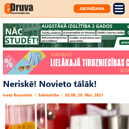
ABONĒŠANA
Neriskē! Novieto tālāk!
Iveta Rozentāle
Sabiedrība
02:00, 20. Mai, 2021