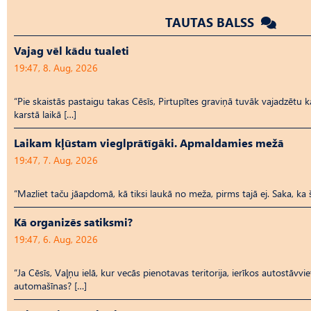
TAUTAS BALSS
Vajag vēl kādu tualeti
19:47, 8. Aug, 2026
“Pie skaistās pastaigu takas Cēsīs, Pirtupītes graviņā tuvāk vajadzētu kā
karstā laikā […]
Laikam kļūstam vieglprātīgāki. Apmaldamies mežā
19:47, 7. Aug, 2026
“Mazliet taču jāapdomā, kā tiksi laukā no meža, pirms tajā ej. Saka, ka 
Kā organizēs satiksmi?
19:47, 6. Aug, 2026
“Ja Cēsīs, Vaļņu ielā, kur vecās pienotavas teritorija, ierīkos autostāvvi
automašīnas? […]