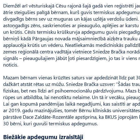
Diemžēl arī vēsturiskajā Cēsu rajonā šajā gadā vien reģistrēti j
ātrie steigušies palīgā bērnam, kurš guvis termiskus apdegumu
divgadīgs bērns sev uz muguras un kājas uzlēja verdošu ūdeni
astoņgadīgs zēns, saskrienoties ar pieaugušo, aplējies ar karstu 
un krūtis. Cēsīs termisku krūškurvja apdegumu guvis piecgadīg
bērniņš kādā Pārgaujas novada mājsaimniecībā aizķēra trauku a
applaucēja krūtis un vēderu. Neatlie­kamās medicīniskās palīdz
zemes reģionālā centra vadītāja vietniece Sniedze Bračka norāda
signāls – pieaugušajiem jābūt ļoti piesardzīgiem, jo tas ir viens
noticis.
Mazam bērnam vienas krūzītes saturs var apdedzināt līdz pat
dažkārt atstāt rētas uz mūžu. Sniedze Bračka uzsver: “Šādas tra
fiziskas, bet nes līdzi arī psihoemocionālu pārdzīvojumu. Mazs bē
rūpes un atbildība, lai nenotiktu nelaime. Un tā ir vecāku, pieau
Lai gan kopumā pandēmijas laikā negadījumi, kas saistīti ar a
ar 2019. gadu mazinājušies, tomēr Bērnu klīniskās universitāte
pārstāve Dace Zaldāte-Rozentāle apstiprina, ka BKUS joprojām 
30 bērni, kuri guvuši termiskus apdegumus.
Biežākie apdegumu izraisītāji