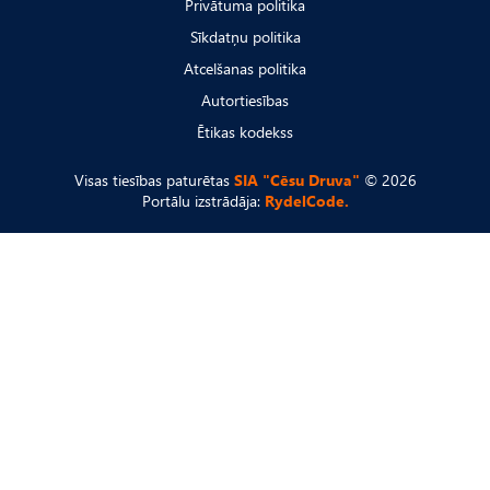
Privātuma politika
Sīkdatņu politika
Atcelšanas politika
Autortiesības
Ētikas kodekss
Visas tiesības paturētas
SIA "Cēsu Druva"
© 2026
Portālu izstrādāja:
RydelCode.