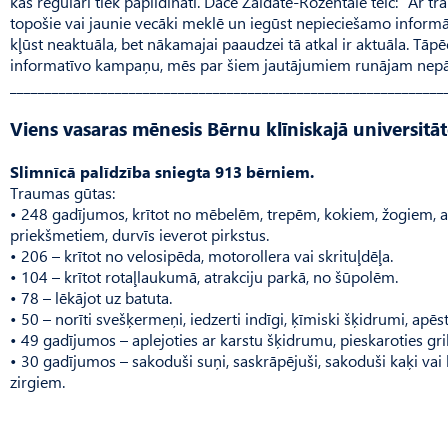
kas regulāri tiek papildināti. Dace Zaldāte-Rozentāle teic: “Ar tra
topošie vai jaunie vecāki meklē un iegūst nepieciešamo informāc
kļūst neaktuāla, bet nākamajai paaudzei tā atkal ir aktuāla. Tāpē
informatīvo kampaņu, mēs par šiem jautājumiem runājam nepār
______________________________________________________________
Viens vasaras mēnesis Bērnu klīniskajā universitāt
Slimnīcā palīdzība sniegta 913 bērniem.
Traumas gūtas:
• 248 gadījumos, krītot no mēbelēm, trepēm, kokiem, žogiem, a
priekšmetiem, durvīs ieverot pirkstus.
• 206 – krītot no velosipēda, motorollera vai skrituļdēļa.
• 104 – krītot rotaļlaukumā, atrakciju parkā, no šūpolēm.
• 78 – lēkājot uz batuta.
• 50 – norīti svešķermeņi, iedzerti indīgi, ķīmiski šķidrumi, apē
• 49 gadījumos – aplejoties ar karstu šķidrumu, pieskaroties gri
• 30 gadījumos – sakoduši suņi, saskrāpējuši, sakoduši kaķi va
zirgiem.