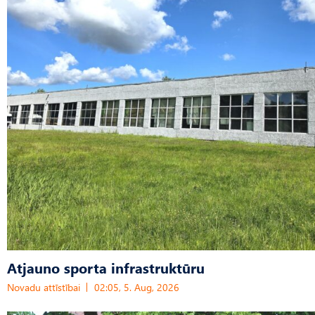
Atjauno sporta infrastruktūru
Novadu attīstībai
02:05, 5. Aug, 2026