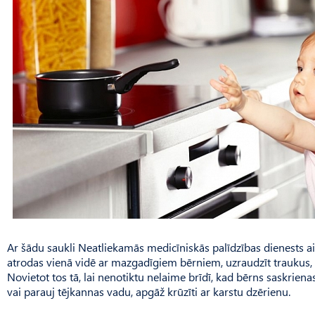
Ar šādu saukli Neatliekamās medicīniskās palīdzības dienests a
atrodas vienā vidē ar mazgadīgiem bērniem, uzraudzīt traukus, 
Novietot tos tā, lai nenotiktu nelaime brīdī, kad bērns saskriena
vai parauj tējkannas vadu, apgāž krūzīti ar karstu dzērienu.