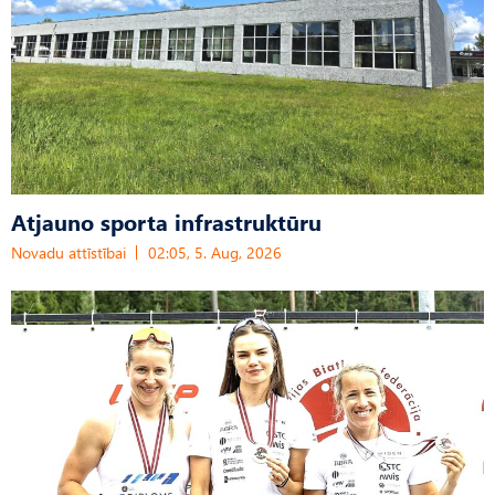
Atjauno sporta infrastruktūru
Novadu attīstībai
02:05, 5. Aug, 2026