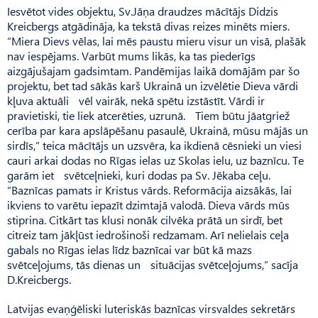
Iesvētot vides objektu, Sv.Jāņa draudzes mācītājs Didzis
Kreicbergs atgādināja, ka tekstā divas reizes minēts miers.
“Miera Dievs vēlas, lai mēs paus­tu mieru visur un visā, plašāk
nav iespējams. Varbūt mums likās, ka tas piederīgs
aizgājušajam gadsimtam. Pandēmijas laikā domājām par šo
projektu, bet tad sākās karš Ukrainā un izvēlētie Dieva vārdi
kļuva aktuāli vēl vairāk, nekā spētu izstāstīt. Vārdi ir
pravietiski, tie liek atcerēties, uzrunā. Tiem būtu jāatgriež
cerība par kara apslāpēšanu pasaulē, Ukrainā, mūsu mājās un
sirdīs,” teica mācītājs un uzsvēra, ka ikdienā cēsnieki un viesi
cauri arkai dodas no Rīgas ielas uz Skolas ielu, uz baznīcu. Te
garām iet svētceļnieki, kuri dodas pa Sv. Jēkaba ceļu.
“Baznīcas pamats ir Kristus vārds. Reformācija aizsākās, lai
ikviens to varētu iepazīt dzimtajā valodā. Dieva vārds mūs
stiprina. Citkārt tas klusi nonāk cilvēka prātā un sirdī, bet
citreiz tam jākļūst iedrošinoši redzamam. Arī nelielais ceļa
gabals no Rīgas ielas līdz baznīcai var būt kā mazs
svētceļojums, tās dienas un situācijas svētceļojums,” sacīja
D.Kreicbergs.
Latvijas evaņģēliski luteriskās baznīcas virsvaldes sekretārs