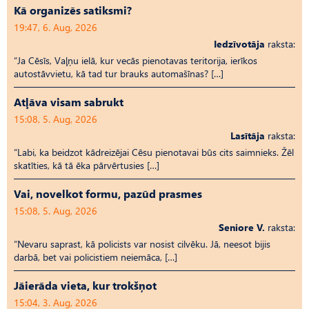
Kā organizēs satiksmi?
19:47, 6. Aug, 2026
Iedzīvotāja
raksta:
“Ja Cēsīs, Vaļņu ielā, kur vecās pienotavas teritorija, ierīkos
autostāvvietu, kā tad tur brauks automašīnas? […]
Atļāva visam sabrukt
15:08, 5. Aug, 2026
Lasītāja
raksta:
“Labi, ka beidzot kādreizējai Cēsu pienotavai būs cits saimnieks. Žēl
skatīties, kā tā ēka pārvērtusies […]
Vai, novelkot formu, pazūd prasmes
15:08, 5. Aug, 2026
Seniore V.
raksta:
“Nevaru saprast, kā policists var nosist cilvēku. Jā, neesot bijis
darbā, bet vai policistiem neiemāca, […]
Jāierāda vieta, kur trokšņot
15:04, 3. Aug, 2026