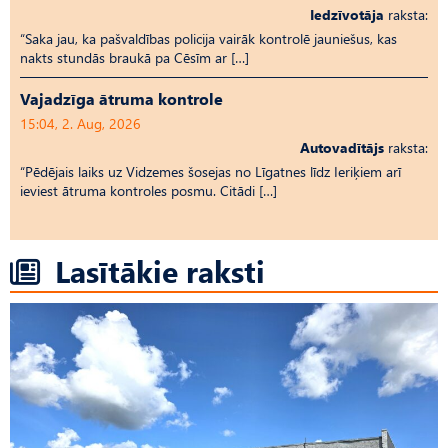
Iedzīvotāja
raksta:
“Saka jau, ka pašvaldības policija vairāk kontrolē jauniešus, kas
nakts stundās braukā pa Cēsīm ar […]
Vajadzīga ātruma kontrole
15:04, 2. Aug, 2026
Autovadītājs
raksta:
“Pēdējais laiks uz Vid­ze­mes šosejas no Līgatnes līdz Ieriķiem arī
ieviest ātruma kontroles posmu. Citādi […]
Lasītākie raksti