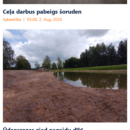
Ceļa darbus pabeigs šoruden
Sabiedrība
03:00, 2. Aug, 2026
Ūdensrozes zied pagaidu dīķī