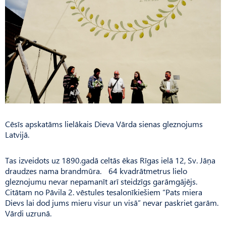
Cēsīs apskatāms lielākais Dieva Vārda sienas gleznojums
Latvijā.
Tas izveidots uz 1890.gadā celtās ēkas Rīgas ielā 12, Sv. Jāņa
draudzes nama brandmūra. 64 kvadrātmetrus lielo
gleznojumu nevar nepamanīt arī steidzīgs garāmgājējs.
Citātam no Pāvila 2. vēstules tesalonīkiešiem “Pats miera
Dievs lai dod jums mieru visur un visā” nevar paskriet garām.
Vārdi uzrunā.