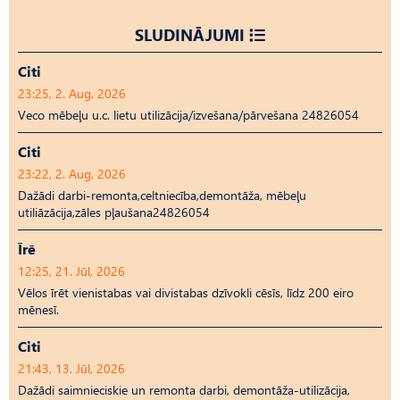
SLUDINĀJUMI
Citi
23:25, 2. Aug, 2026
Veco mēbeļu u.c. lietu utilizācija/izvešana/pārvešana 24826054
Citi
23:22, 2. Aug, 2026
Dažādi darbi-remonta,celtniecība,demontāža, mēbeļu
utiliāzācija,zāles pļaušana24826054
Īrē
12:25, 21. Jūl, 2026
Vēlos īrēt vienistabas vai divistabas dzīvokli cēsīs, līdz 200 eiro
mēnesī.
Citi
21:43, 13. Jūl, 2026
Dažādi saimnieciskie un remonta darbi, demontāža-utilizācija,