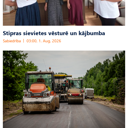
Stipras sievietes vēsturē un kājbumba
Sabiedrība
03:00, 1. Aug, 2026