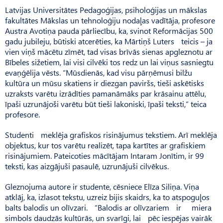
Latvijas Universitātes Pedagoģijas, psiholoģijas un mākslas
fakultātes Mākslas un tehnoloģiju nodaļas vadītāja, profesore
Austra Avotiņa pauda pārliecību, ka, svinot Reformācijas 500
gadu jubileju, būtiski atcerēties, ka Mārtiņš Luters teicis – ja
vien viņš mācētu zīmēt, tad visas brīvās sienas apgleznotu ar
Bībeles sižetiem, lai visi cilvēki tos redz un lai viņus sasniegtu
evaņģēlija vēsts. “Mūsdienās, kad visu pārņēmusi bilžu
kultūra un mūsu skatiens ir diezgan paviršs, tieši askētisks
uzraksts varētu izrādīties pamanāmāks par krāsainu attēlu,
īpaši uzrunājoši varētu būt tieši lakoniski, īpaši teksti,” teica
profesore.
Studenti meklēja grafiskos risinājumus tekstiem. Arī meklēja
objektus, kur tos varētu realizēt, tapa kartītes ar grafiskiem
risinājumiem. Pateicoties mācītājam Intaram Jonītim, ir 99
teksti, kas aizgājuši pasaulē, uzrunājuši cilvēkus.
Gleznojuma autore ir studente, cēsniece Elīza Siliņa. Viņa
atklāj, ka, izlasot tekstu, uzreiz bijis skaidrs, ka to atspoguļos
balts balodis un olīvzari. “Balodis ar olīvzariem ir miera
simbols daudzās kultūrās, un svarīgi, lai pēc iespējas vairāk