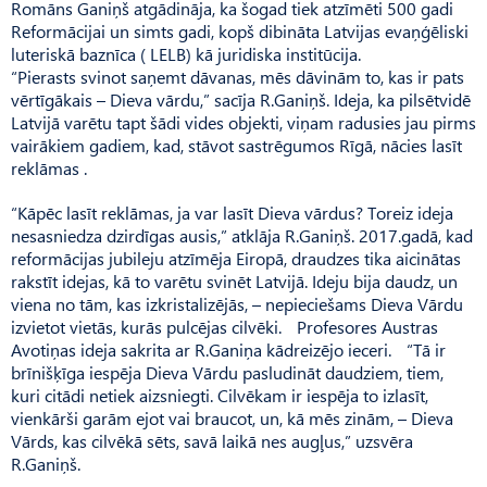
Romāns Ganiņš atgādināja, ka šogad tiek atzīmēti 500 gadi
Reformācijai un simts gadi, kopš dibināta Latvijas evaņģēliski
luteriskā baznīca ( LELB) kā juridiska institūcija.
“Pierasts svinot saņemt dāvanas, mēs dāvinām to, kas ir pats
vērtīgākais – Dieva vārdu,” sacīja R.Ganiņš. Ideja, ka pilsētvidē
Latvijā varētu tapt šādi vides objekti, viņam radusies jau pirms
vairākiem gadiem, kad, stāvot sastrēgumos Rīgā, nācies lasīt
reklāmas .
“Kāpēc lasīt reklāmas, ja var lasīt Dieva vārdus? Toreiz ideja
nesasniedza dzirdīgas ausis,” atklāja R.Ganiņš. 2017.gadā, kad
reformācijas jubileju atzīmēja Eiropā, draudzes tika aicinātas
rakstīt idejas, kā to varētu svinēt Latvijā. Ideju bija daudz, un
viena no tām, kas izkristalizējās, – nepieciešams Dieva Vārdu
izvietot vietās, kurās pulcējas cilvēki. Profesores Austras
Avotiņas ideja sakrita ar R.Ganiņa kādreizējo ieceri. “Tā ir
brīnišķīga iespēja Dieva Vārdu pasludināt daudziem, tiem,
kuri citādi netiek aizsniegti. Cilvēkam ir iespēja to izlasīt,
vienkārši garām ejot vai braucot, un, kā mēs zinām, – Dieva
Vārds, kas cilvēkā sēts, savā laikā nes augļus,” uzsvēra
R.Ganiņš.