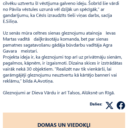
cilvēku uztvertu šī vēstījuma galveno ideju. Šobrīd šie vārdi
no Pāvila vēstules uzrunā vēl dziļāk un spēcīgāk,” ar
gandarījumu, ka Cēsīs izraudzīts tieši viņas darbs, sacīja
E.Siliņa.
Uz senās mūra celtnes sienas gleznojumu atainoja Ievas
Martas vadītā daiļkrāsotāju komanda, bet par sienas
pamatnes sagatavošanu gādāja būvdarbu vadītāja Agra
Gavara meistari.
Projekta ideja ir, ka gleznojumi top arī uz privātmāju sienām,
pagalmos, kāpnēm, ir izgaismoti. Dizaina skices ir izstrādātas
vairāk nekā 30 objektiem. “Realizēt nav tik vienkārši, lai
garāmgājēji gleznojumu neuztvertu kā kārtējo banneri vai
reklāmu,” bilda A.Avotiņa.
Gleznojumi ar Dieva Vārdu ir arī Talsos, Alūksnē un Rīgā.
Dalies:
DOMAS UN VIEDOKĻI