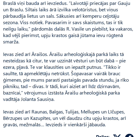
Braslā viņi bauda arī ievziedus. “Laivotāji priecājas par Gauju
un Braslu. Siltais laiks ārā izvilka velotūristus, bet viņus
pārbaudīja lietus un sals. Sākusies arī kemperu ceļotāju
sezona. Viss notiek. Pavasarim ir savs skaistums, tas ir tik
neilgu laiku,” pārdomās dalās R. Vasile un piebilst, ka vakaros,
kad vējš pierimst, upju krastos gaisā jūtama ievu rūgtenā
smarža.
Ievas zied arī Āraišos. Āraišu arheoloģiskajā parkā laiks tā
nesteidzas kā citur, te var uzzināt vēsturi un būt dabā – pie
ezera, pļavā. Te var klausīties un iepazīt putnus. “Tikko ir
saulīte, tā apmeklētāju netrūkst. Šopavasar vairāk brauc
ģimenes, pie mums parasti pastaigās pavada stundu, ja rīko
pikniku, tad – divas. Ir tādi, kuri aiziet arī līdz dzirnavām,
baznīcai,” vērojumus izstāsta Āraišu arheoloģiskā parka
vadītāja Jolanta Sausiņa.
Ievas zied arī Raunas, Balgas, Tulijas, Mellupes un Līčupes,
Bērzupes un Kazupītes, un vēl daudzu citu upju krastos, arī
gravās, mežmalās… Ievzieds ir vienkārši jābauda.
Dalies: