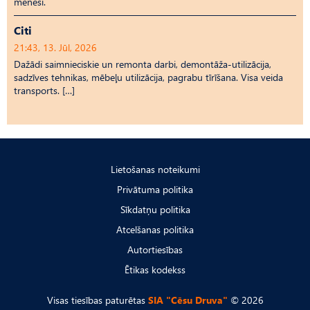
mēnesī.
Citi
21:43, 13. Jūl, 2026
Dažādi saimnieciskie un remonta darbi, demontāža-utilizācija,
sadzīves tehnikas, mēbeļu utilizācija, pagrabu tīrīšana. Visa veida
transports. […]
Lietošanas noteikumi
Privātuma politika
Sīkdatņu politika
Atcelšanas politika
Autortiesības
Ētikas kodekss
Visas tiesības paturētas
SIA "Cēsu Druva"
© 2026