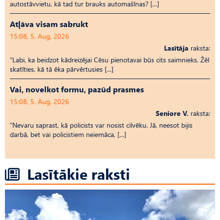
autostāvvietu, kā tad tur brauks automašīnas? […]
Atļāva visam sabrukt
15:08, 5. Aug, 2026
Lasītāja
raksta:
“Labi, ka beidzot kādreizējai Cēsu pienotavai būs cits saimnieks. Žēl
skatīties, kā tā ēka pārvērtusies […]
Vai, novelkot formu, pazūd prasmes
15:08, 5. Aug, 2026
Seniore V.
raksta:
“Nevaru saprast, kā policists var nosist cilvēku. Jā, neesot bijis
darbā, bet vai policistiem neiemāca, […]
Lasītākie raksti