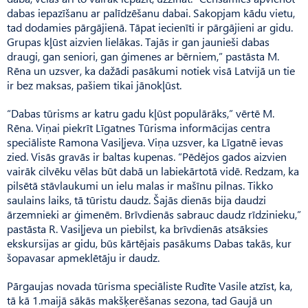
dabas iepazīšanu ar palīdzēšanu dabai. Sakopjam kādu vietu,
tad dodamies pārgājienā. Tāpat iecienīti ir pārgājieni ar gidu.
Grupas kļūst aizvien lielākas. Tajās ir gan jaunieši dabas
draugi, gan seniori, gan ģimenes ar bērniem,” pastāsta M.
Rēna un uzsver, ka dažādi pasākumi notiek visā Latvijā un tie
ir bez maksas, pašiem tikai jānokļūst.
“Dabas tūrisms ar katru gadu kļūst populārāks,” vērtē M.
Rēna. Viņai piekrīt Līgatnes Tūrisma informācijas centra
speciāliste Ramona Vasiļjeva. Viņa uzsver, ka Līgatnē ievas
zied. Visās gravās ir baltas kupenas. “Pēdējos gados aizvien
vairāk cilvēku vēlas būt dabā un labiekārtotā vidē. Redzam, ka
pilsētā stāvlaukumi un ielu malas ir mašīnu pilnas. Tikko
saulains laiks, tā tūristu daudz. Šajās dienās bija daudzi
ārzemnieki ar ģimenēm. Brīv­dienās sabrauc daudz rīdzinieku,”
pastāsta R. Vasiļjeva un piebilst, ka brīvdienās atsāksies
ekskursijas ar gidu, būs kārtējais pasākums Dabas takās, kur
šopavasar apmeklētāju ir daudz.
Pārgaujas novada tūrisma speciāliste Rudīte Vasile atzīst, ka,
tā kā 1.maijā sākās makšķerēšanas sezona, tad Gaujā un