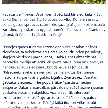
Pavasaris mīl ievas. Droši vien tāpēc, kad tās zied, laiks kļūst
aukstāks, lai paildzinātu šo dabas burvību. Kur vien brauc,
baltas gubas spraucas cauri tikko sazaļojušajiem kokiem, balti
zari sliecas pieskarties upju straumēm. Par ievu ziedēšanu nav
jārunā, tā jāizbauda, jāredz un jāsajūt.
“Pēdējos gados tūrisma sezona gan vairs nesākas ar ievu
ziedēšanu, tā nebeidzas arī ziemā, jo daudzi brien pa sniegu,
slapjdraņķī dodas pārgājienos, ” saka Dabas aizsardzības
pārvaldes mediju attiecību eksperte Maija Rēna un uzsver, ka
nenokavēt ievu ziedēšanu, būt dabā vēlas ļoti daudzi.
“Pilsētnieki izvēlas aizvien jaunus maršrutus, bet Gaujas
nacionālais parks ar Siguldu, Līgatni, Zvārtes iezi, Amatas
ģeotaku, Sietiņiezi ir tie populārākie,” pastāsta mediju
eksperte. Dabas aizsardzības pārvalde piedāvā aizvien jaunas
apskates vietas un objektus. Aizvien vairāk interesenti
izmanto mobilo aplikāciju, ar kuras palīdzību katrs pats var
plānot savus maršrutus. Pēdējā laikā tie, kuri vēlas pabūt
dabā, vēlas arī to vairāk iepazīt, uzzināt. “Cenšamies apvienot