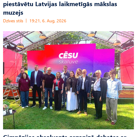
piestāvētu Latvijas laikmetīgās mākslas
muzejs
Dzīves stils
19:21, 6. Aug, 2026
Ģimnāzijas absolvents organizē debates ar