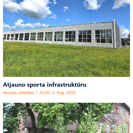
Atjauno sporta infrastruktūru
Novadu attīstībai
02:05, 5. Aug, 2026