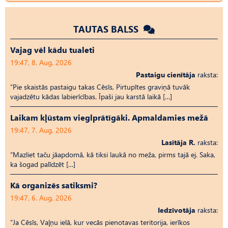
TAUTAS BALSS
Vajag vēl kādu tualeti
19:47, 8. Aug, 2026
Pastaigu cienītāja
raksta:
“Pie skaistās pastaigu takas Cēsīs, Pirtupītes graviņā tuvāk
vajadzētu kādas labierīcības. Īpaši jau karstā laikā […]
Laikam kļūstam vieglprātīgāki. Apmaldamies mežā
19:47, 7. Aug, 2026
Lasītāja R.
raksta:
“Mazliet taču jāapdomā, kā tiksi laukā no meža, pirms tajā ej. Saka,
ka šogad palīdzēt […]
Kā organizēs satiksmi?
19:47, 6. Aug, 2026
Iedzīvotāja
raksta:
“Ja Cēsīs, Vaļņu ielā, kur vecās pienotavas teritorija, ierīkos