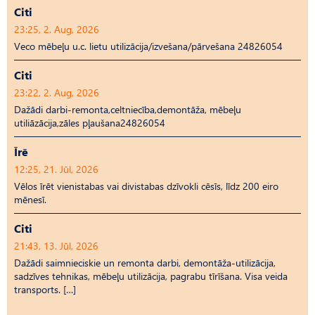
Citi
23:25, 2. Aug, 2026
Veco mēbeļu u.c. lietu utilizācija/izvešana/pārvešana 24826054
Citi
23:22, 2. Aug, 2026
Dažādi darbi-remonta,celtniecība,demontāža, mēbeļu
utiliāzācija,zāles pļaušana24826054
Īrē
12:25, 21. Jūl, 2026
Vēlos īrēt vienistabas vai divistabas dzīvokli cēsīs, līdz 200 eiro
mēnesī.
Citi
21:43, 13. Jūl, 2026
Dažādi saimnieciskie un remonta darbi, demontāža-utilizācija,
sadzīves tehnikas, mēbeļu utilizācija, pagrabu tīrīšana. Visa veida
transports. […]