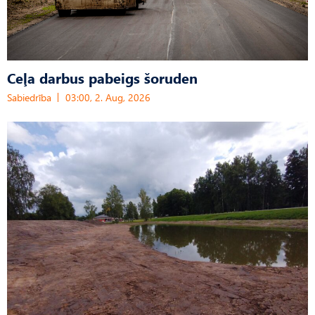
Ceļa darbus pabeigs šoruden
Sabiedrība
03:00, 2. Aug, 2026