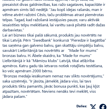
piesaistot divas galdniecības, kas ražo sagataves, kapacitāte ir
apmēram simts lāči nedēļā: “Jau kopš idejas rašanās, man ir
vēlme atvērt ražotni Cēsīs, taču problēmas atrast piemērotas
telpas. Tagad, kad ražošanā iestājusies pauze, varu aktīvāk
iesaistīties telpu meklēšanā, lai varētu savā pilsētā radīt dažas
darbavietas.”
Lai arī bizness tikai pašā sākumā, produkts jau novērtēts ne
tikai Latvijā. Pērn “Swedbank” konkursā “Pieredze ir bagātība”
tas saņēma gan galveno balvu, gan skatītāju simpātiju balvu,
savukārt Lielbritānijā tas novērtēts ar “Made for mums”
bronzas balvu. H. Ābele skaidro, ka “Made for mums”
Lielbritānijā ir kā “Māmiņu klubs” Latvijā, tikai atšķirība
apmēros. Katru gadu tās ietvaros notiek rotaļlietu testēšana,
ko veic apmēram 2000 bērnu.
“Bronzas medaļa iesākumam nemaz nav slikts novērtējums,”
saka uzņēmējs. “Ir jāsūta, jāmeklē, jādara viss, lai tavs
produkts tiktu pamanīts, jāvāc bonusa punkti, kas ļauj kļūt
atpazītam, novērtētam. Neviens nenāks tevi meklēt, viss
jādara pašam.”
Dalies: