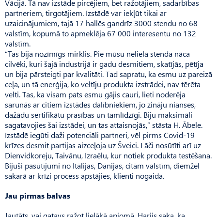
Vācijā. Tā nav izstāde pircējiem, bet ražotājiem, sadarbības
partneriem, tirgotājiem. Izstādē var iekļūt tikai ar
uzaicinājumiem, tajā 17 hallēs gandrīz 3000 stendu no 68
valstīm, kopumā to apmeklēja 67 000 interesentu no 132
valstīm.
“Tas bija nozīmīgs mirklis. Pie mūsu nelielā stenda nāca
cilvēki, kuri šajā industrijā ir gadu desmitiem, skatījās, pētīja
un bija pārsteigti par kvalitāti. Tad sapratu, ka esmu uz pareizā
ceļa, un tā enerģija, ko veltīju produkta izstrādei, nav tērēta
velti. Tas, ka visam pats esmu gājis cauri, lieti noderēja
sarunās ar citiem izstādes dalībniekiem, jo zināju nianses,
dažādu sertifikātu prasības un tamlīdzīgi. Biju maksimāli
sagatavojies šai izstādei, un tas attaisnojās,” stāsta H. Ābele.
Izstādē iegūti daži potenciāli partneri, vēl pirms Covid-19
krīzes desmit partijas aizceļoja uz Šveici. Lāči nosūtīti arī uz
Dienvidkoreju, Taivānu, Izraēlu, kur notiek produkta testēšana.
Bijuši pasūtījumi no Itālijas, Dānijas, citām valstīm, diemžēl
sakarā ar krīzi process apstājies, klienti nogaida.
Jau pirmās balvas
Jautāts, vai gatavs ražot lielākā apjomā, Harijs saka, ka,