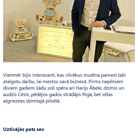
Vienmēr bijis interesanti, kas cilvēkus mudina pamest labi
atalgotu darbu, lai mestos savā biznesā. Pirms nepilniem
diviem gadiem šādu soli spēra arī Harijs Ābele, dzimis un
audzis Cēsīs, pēdējos gados strādājis Rīgā, bet vēlas
atgriezties dzimtajā pilsētā.
Uzticējās pats sev