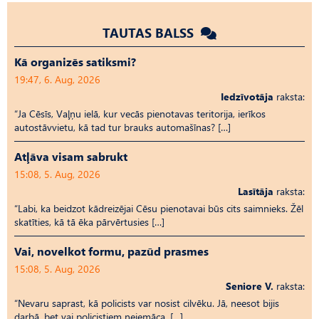
TAUTAS BALSS
Kā organizēs satiksmi?
19:47, 6. Aug, 2026
Iedzīvotāja
raksta:
“Ja Cēsīs, Vaļņu ielā, kur vecās pienotavas teritorija, ierīkos
autostāvvietu, kā tad tur brauks automašīnas? […]
Atļāva visam sabrukt
15:08, 5. Aug, 2026
Lasītāja
raksta:
“Labi, ka beidzot kādreizējai Cēsu pienotavai būs cits saimnieks. Žēl
skatīties, kā tā ēka pārvērtusies […]
Vai, novelkot formu, pazūd prasmes
15:08, 5. Aug, 2026
Seniore V.
raksta:
“Nevaru saprast, kā policists var nosist cilvēku. Jā, neesot bijis
darbā, bet vai policistiem neiemāca, […]