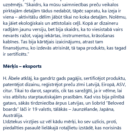
uzņēmējs. “Skaidrs, ka mūsu saimniecības preču veikalos
pirktajām detaļām tādus nedabūt, tāpēc sapratu, ka izeja ir
viena – aktivitāšu dēlim jābūt tikai no koka detaļām. Nolēmu,
ka jāiet ekoloģiskais un attīstošais ceļš. Kopā ar dizaineru
radījām jaunu versiju, bet bija skaidrs, ka to viesistabā vairs
nevarēs ražot, vajag iekārtas, instrumentus, krāsošanas
kabīnes. Tas bija kārtējais izaicinājums, atrast tam
finansējumu, ko izdevās atrisināt, tā tapa produkts, kas tagad
ir sertificēts.”
Mērķis – eksports
H. Ābele atklāj, ka gandrīz gads pagājis, sertificējot produktu,
patentējot dizainu, reģistrējot preču zīmi Latvijā, Eiropā, ASV,
citur. Tikai to darot, sapratis, cik tas sarežģīti, ja ir vēlme, lai
viss atbilstu starptautiskajām prasībām. Kad viss bija pilnībā
gatavs, sākās tirdzniecība ārpus Latvijas, un šobrīd “Beloved
boards” lāči ir 19 valstīs, tālākās – Jaunzēlande, Japāna,
Austrālija.
Līdztekus virzījies uz vēl kādu mērķi, ko sev uzlicis, proti,
piedalīties pasaulē lielākajā rotaļlietu izstādē, kas norisinās