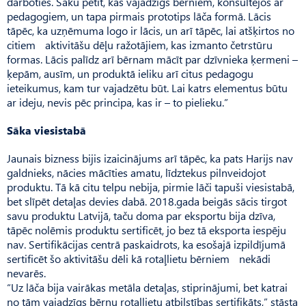
darboties. Sāku pētīt, kas vajadzīgs bērniem, konsultējos ar
pedagogiem, un tapa pirmais prototips lāča formā. Lācis
tāpēc, ka uzņēmuma logo ir lācis, un arī tāpēc, lai atšķirtos no
citiem aktivitāšu dēļu ražotājiem, kas izmanto četrstūru
formas. Lācis palīdz arī bērnam mācīt par dzīvnieka ķermeni –
ķepām, ausīm, un produktā ieliku arī citus pedagogu
ieteikumus, kam tur vajadzētu būt. Lai katrs elementus būtu
ar ideju, nevis pēc principa, kas ir – to pielieku.”
Sāka viesistabā
Jaunais bizness bijis izaicinājums arī tāpēc, ka pats Harijs nav
galdnieks, nācies mācīties amatu, līdztekus pilnveidojot
produktu. Tā kā citu telpu nebija, pirmie lāči tapuši viesistabā,
bet slīpēt detaļas devies dabā. 2018.gada beigās sācis tirgot
savu produktu Latvijā, taču doma par eksportu bija dzīva,
tāpēc nolēmis produktu sertificēt, jo bez tā eksporta iespēju
nav. Sertifikācijas centrā paskaidrots, ka esošajā izpildījumā
sertificēt šo aktivitāšu dēli kā rotaļlietu bērniem nekādi
nevarēs.
“Uz lāča bija vairākas metāla detaļas, stiprinājumi, bet katrai
no tām vajadzīgs bērnu rotaļlietu atbilstības sertifikāts,” stāsta