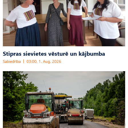
Stipras sievietes vēsturē un kājbumba
Sabiedrība
03:00, 1. Aug, 2026