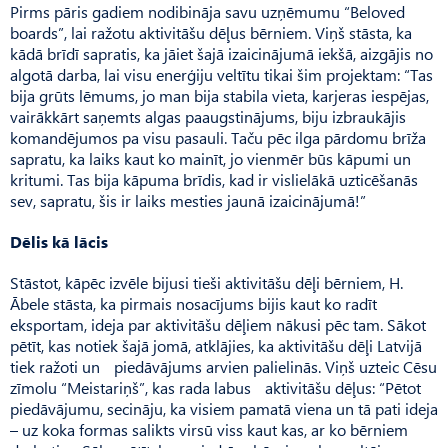
Pirms pāris gadiem nodibināja savu uzņēmumu “Beloved
boards”, lai ražotu aktivitāšu dēļus bērniem. Viņš stāsta, ka
kādā brīdī sapratis, ka jāiet šajā izaicinājumā iekšā, aizgājis no
algotā darba, lai visu enerģiju veltītu tikai šim projektam: “Tas
bija grūts lēmums, jo man bija stabila vieta, karjeras iespējas,
vairākkārt saņemts algas paaugstinājums, biju izbraukājis
komandējumos pa visu pasauli. Taču pēc ilga pārdomu brīža
sapratu, ka laiks kaut ko mainīt, jo vienmēr būs kāpumi un
kritumi. Tas bija kāpuma brīdis, kad ir vislielākā uzticēšanās
sev, sapratu, šis ir laiks mesties jaunā izaicinājumā!”
Dēlis kā lācis
Stāstot, kāpēc izvēle bijusi tieši aktivitāšu dēļi bērniem, H.
Ābele stāsta, ka pirmais nosacījums bijis kaut ko radīt
eksportam, ideja par aktivitāšu dēļiem nākusi pēc tam. Sākot
pētīt, kas notiek šajā jomā, atklājies, ka aktivitāšu dēļi Latvijā
tiek ražoti un piedāvājums arvien palielinās. Viņš uzteic Cēsu
zīmolu “Meistariņš”, kas rada labus aktivitāšu dēļus: “Pētot
piedāvājumu, secināju, ka visiem pamatā viena un tā pati ideja
– uz koka formas salikts virsū viss kaut kas, ar ko bērniem