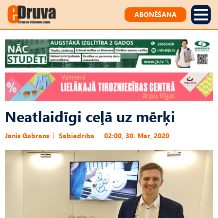
ABONĒŠANA
Neatlaidīgi ceļā uz mērķi
Jānis Gabrāns
Sabiedrība
02:00, 30. Mar, 2020