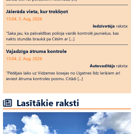
Jāierāda vieta, kur trokšņot
15:04, 3. Aug, 2026
Iedzīvotāja
raksta:
“Saka jau, ka pašvaldības policija vairāk kontrolē jauniešus, kas
nakts stundās braukā pa Cēsīm ar […]
Vajadzīga ātruma kontrole
15:04, 2. Aug, 2026
Autovadītājs
raksta:
“Pēdējais laiks uz Vid­ze­mes šosejas no Līgatnes līdz Ieriķiem arī
ieviest ātruma kontroles posmu. Citādi […]
Lasītākie raksti