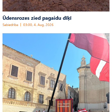
Ūdensrozes zied pagaidu dīķī
Sabiedrība
03:00, 4. Aug, 2026