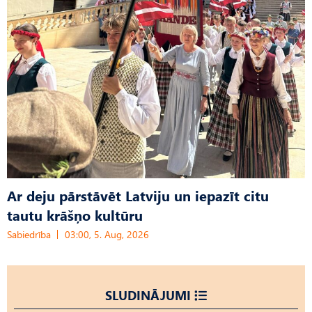
Ar deju pārstāvēt Latviju un iepazīt citu
tautu krāšņo kultūru
Sabiedrība
03:00, 5. Aug, 2026
SLUDINĀJUMI