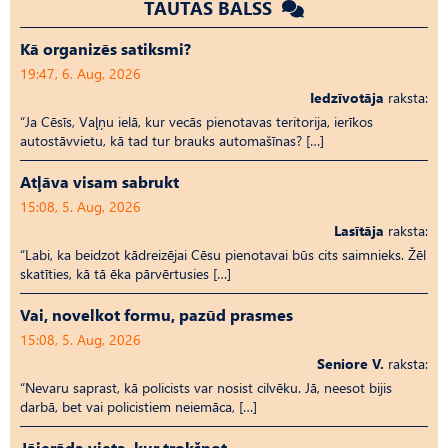
TAUTAS BALSS
Kā organizēs satiksmi?
19:47, 6. Aug, 2026
Iedzīvotāja
raksta:
“Ja Cēsīs, Vaļņu ielā, kur vecās pienotavas teritorija, ierīkos
autostāvvietu, kā tad tur brauks automašīnas? […]
Atļāva visam sabrukt
15:08, 5. Aug, 2026
Lasītāja
raksta:
“Labi, ka beidzot kādreizējai Cēsu pienotavai būs cits saimnieks. Žēl
skatīties, kā tā ēka pārvērtusies […]
Vai, novelkot formu, pazūd prasmes
15:08, 5. Aug, 2026
Seniore V.
raksta:
“Nevaru saprast, kā policists var nosist cilvēku. Jā, neesot bijis
darbā, bet vai policistiem neiemāca, […]
Jāierāda vieta, kur trokšņot