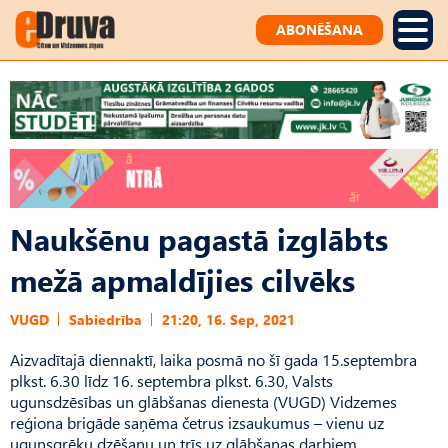
ABONĒŠANA
Naukšēnu pagastā izglābts
mežā apmaldījies cilvēks
VUGD
Sabiedrība
21:20, 16. Sep, 2021
Aizvadītajā diennaktī, laika posmā no šī gada 15.septembra
plkst. 6.30 līdz 16. septembra plkst. 6.30, Valsts
ugunsdzēsības un glābšanas dienesta (VUGD) Vidzemes
reģiona brigāde saņēma četrus izsaukumus – vienu uz
ugunsgrēku dzēšanu un trīs uz glābšanas darbiem.