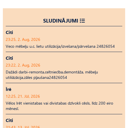
SLUDINĀJUMI
Citi
23:25, 2. Aug, 2026
Veco mēbeļu u.c. lietu utilizācija/izvešana/pārvešana 24826054
Citi
23:22, 2. Aug, 2026
Dažādi darbi-remonta,celtniecība,demontāža, mēbeļu
utiliāzācija,zāles pļaušana24826054
Īrē
12:25, 21. Jūl, 2026
Vēlos īrēt vienistabas vai divistabas dzīvokli cēsīs, līdz 200 eiro
mēnesī.
Citi
21:43, 13. Jūl, 2026