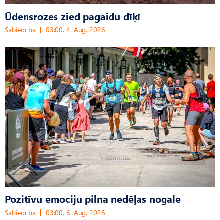
Ūdensrozes zied pagaidu dīķī
Sabiedrība
03:00, 4. Aug, 2026
Pozitīvu emociju pilna nedēļas nogale
Sabiedrība
03:00, 6. Aug, 2026