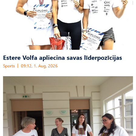
Estere Volfa apliecina savas līderpozīcijas
Sports
09:12, 1. Aug, 2026