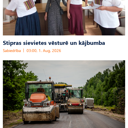
Stipras sievietes vēsturē un kājbumba
Sabiedrība
03:00, 1. Aug, 2026