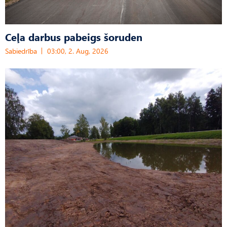
Ceļa darbus pabeigs šoruden
Sabiedrība
03:00, 2. Aug, 2026