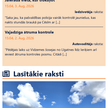
15:04, 3. Aug, 2026
Iedzīvotāja
raksta:
“Saka jau, ka pašvaldības policija vairāk kontrolē jauniešus, kas
nakts stundās braukā pa Cēsīm ar […]
Vajadzīga ātruma kontrole
15:04, 2. Aug, 2026
Autovadītājs
raksta:
“Pēdējais laiks uz Vid­ze­mes šosejas no Līgatnes līdz Ieriķiem arī
ieviest ātruma kontroles posmu. Citādi […]
Lasītākie raksti