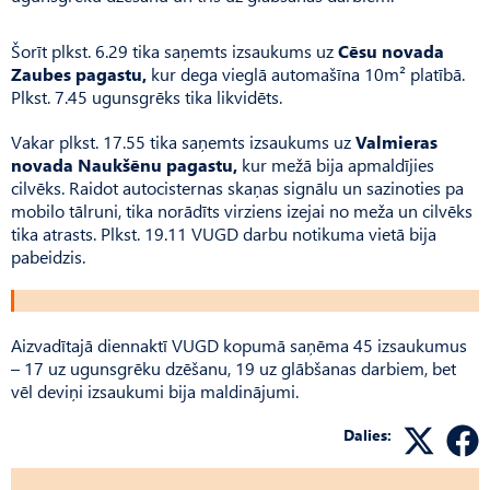
Šorīt plkst. 6.29 tika saņemts izsaukums uz
Cēsu novada
Zaubes pagastu,
kur dega vieglā automašīna 10m² platībā.
Plkst. 7.45 ugunsgrēks tika likvidēts.
Vakar plkst. 17.55 tika saņemts izsaukums uz
Valmieras
novada Naukšēnu pagastu,
kur mežā bija apmaldījies
cilvēks. Raidot autocisternas skaņas signālu un sazinoties pa
mobilo tālruni, tika norādīts virziens izejai no meža un cilvēks
tika atrasts. Plkst. 19.11 VUGD darbu notikuma vietā bija
pabeidzis.
Aizvadītajā diennaktī VUGD kopumā saņēma 45 izsaukumus
– 17 uz ugunsgrēku dzēšanu, 19 uz glābšanas darbiem, bet
vēl deviņi izsaukumi bija maldinājumi.
Dalies: