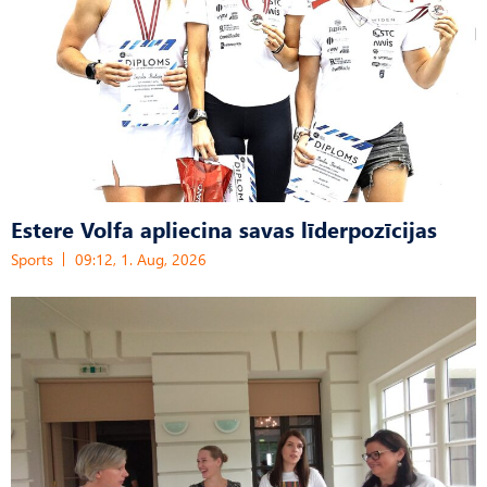
Estere Volfa apliecina savas līderpozīcijas
Sports
09:12, 1. Aug, 2026