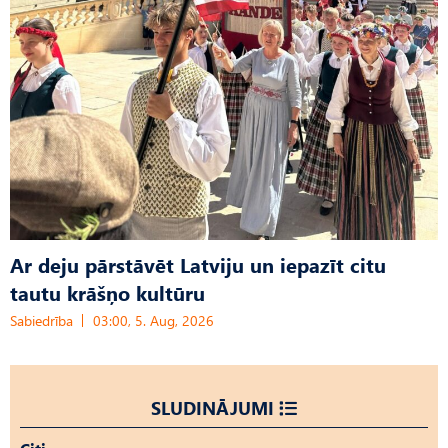
Ar deju pārstāvēt Latviju un iepazīt citu
tautu krāšņo kultūru
Sabiedrība
03:00, 5. Aug, 2026
SLUDINĀJUMI