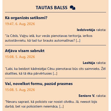
TAUTAS BALSS
Kā organizēs satiksmi?
19:47, 6. Aug, 2026
Iedzīvotāja
raksta:
“Ja Cēsīs, Vaļņu ielā, kur vecās pienotavas teritorija, ierīkos
autostāvvietu, kā tad tur brauks automašīnas? […]
Atļāva visam sabrukt
15:08, 5. Aug, 2026
Lasītāja
raksta:
“Labi, ka beidzot kādreizējai Cēsu pienotavai būs cits saimnieks. Žēl
skatīties, kā tā ēka pārvērtusies […]
Vai, novelkot formu, pazūd prasmes
15:08, 5. Aug, 2026
Seniore V.
raksta:
“Nevaru saprast, kā policists var nosist cilvēku. Jā, neesot bijis
darbā, bet vai policistiem neiemāca, […]