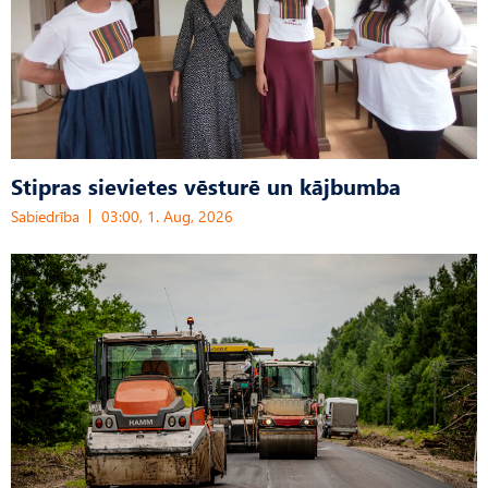
Stipras sievietes vēsturē un kājbumba
Sabiedrība
03:00, 1. Aug, 2026