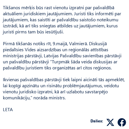
Tikšanos mērķis būs rast vienotu izpratni par pašvaldībā
aktuāliem juridiskiem jautājumiem. Juristi tiks informēti par
jautājumiem, kas saistīti ar pašvaldību saistošo noteikumu
izstrādi, kā arī tiks sniegtas atbildes uz jautājumiem, kurus
juristi pirms tam būs iesūtījuši.
Pirmā tikšanās notiks rīt, 9.maijā, Valmierā. Diskusijā
piedalīsies Vides aizsardzības un reģionālās attīstības
ministrijas pārstāvji, Latvijas Pašvaldību savienības pārstāvji
un pašvaldību pārstāvji “Turpmāk šāda veida diskusijas ar
pašvaldību juristiem tiks organizētas arī citos reģionos.
Ikvienas pašvaldības pārstāvji tiek laipni aicināti tās apmeklēt,
lai kopīgi apzinātu un risinātu problēmjautājumus, veidotu
vienotu juridisko izpratni, kā arī uzlabotu savstarpējo
komunikāciju,” norāda ministrs.
LETA
Dalies: