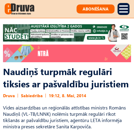
ABONĒŠANA
Naudiņš turpmāk regulāri
tiksies ar pašvaldību juristiem
Druva
Sabiedrība
19:12, 8. Mai, 2014
Vides aizsardzības un reģionālās attīstības ministrs Romāns
Naudiņš (VL-TB/LNNK) nolēmis turpmāk regulāri rīkot
tikšanās ar pašvaldību juristiem, aģentūru LETA informēja
ministra preses sekretāre Sanita Karpoviča.