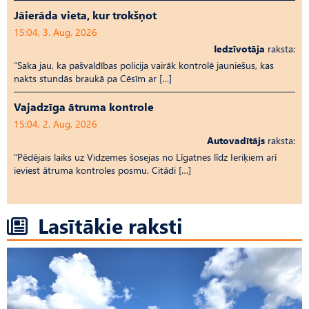
Jāierāda vieta, kur trokšņot
15:04, 3. Aug, 2026
Iedzīvotāja
raksta:
“Saka jau, ka pašvaldības policija vairāk kontrolē jauniešus, kas
nakts stundās braukā pa Cēsīm ar […]
Vajadzīga ātruma kontrole
15:04, 2. Aug, 2026
Autovadītājs
raksta:
“Pēdējais laiks uz Vid­ze­mes šosejas no Līgatnes līdz Ieriķiem arī
ieviest ātruma kontroles posmu. Citādi […]
Lasītākie raksti