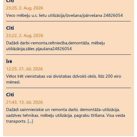
Citi
23:25, 2. Aug, 2026
Veco mēbeļu u.c. lietu utilizācija/izvešana/pārvešana 24826054
Citi
23:22, 2. Aug, 2026
Dažādi darbi-remonta,celtniecība,demontāža, mēbeļu
utiliāzācija,zāles pļaušana24826054
Īrē
12:25, 21. Jūl, 2026
Vēlos īrēt vienistabas vai divistabas dzīvokli cēsīs, līdz 200 eiro
mēnesī.
Citi
21:43, 13. Jūl, 2026
Dažādi saimnieciskie un remonta darbi, demontāža-utilizācija,
sadzīves tehnikas, mēbeļu utilizācija, pagrabu tīrīšana. Visa veida
transports. […]