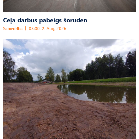
Ceļa darbus pabeigs šoruden
Sabiedrība
03:00, 2. Aug, 2026