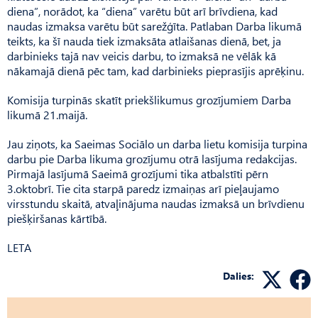
diena”, norādot, ka “diena” varētu būt arī brīvdiena, kad
naudas izmaksa varētu būt sarežģīta. Patlaban Darba likumā
teikts, ka šī nauda tiek izmaksāta atlaišanas dienā, bet, ja
darbinieks tajā nav veicis darbu, to izmaksā ne vēlāk kā
nākamajā dienā pēc tam, kad darbinieks pieprasījis aprēķinu.
Komisija turpinās skatīt priekšlikumus grozījumiem Darba
likumā 21.maijā.
Jau ziņots, ka Saeimas Sociālo un darba lietu komisija turpina
darbu pie Darba likuma grozījumu otrā lasījuma redakcijas.
Pirmajā lasījumā Saeimā grozījumi tika atbalstīti pērn
3.oktobrī. Tie cita starpā paredz izmaiņas arī pieļaujamo
virsstundu skaitā, atvaļinājuma naudas izmaksā un brīvdienu
piešķiršanas kārtībā.
LETA
Dalies: