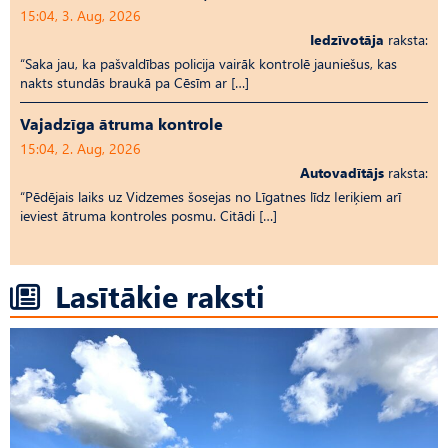
15:04, 3. Aug, 2026
Iedzīvotāja
raksta:
“Saka jau, ka pašvaldības policija vairāk kontrolē jauniešus, kas
nakts stundās braukā pa Cēsīm ar […]
Vajadzīga ātruma kontrole
15:04, 2. Aug, 2026
Autovadītājs
raksta:
“Pēdējais laiks uz Vid­ze­mes šosejas no Līgatnes līdz Ieriķiem arī
ieviest ātruma kontroles posmu. Citādi […]
Lasītākie raksti