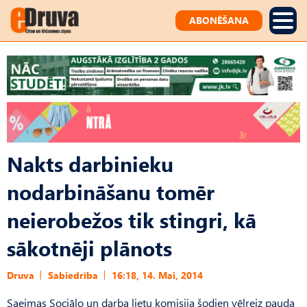
ABONĒŠANA
Nakts darbinieku
nodarbināšanu tomēr
neierobežos tik stingri, kā
sākotnēji plānots
Druva
Sabiedrība
16:18, 14. Mai, 2014
Saeimas Sociālo un darba lietu komisija šodien vēlreiz pauda