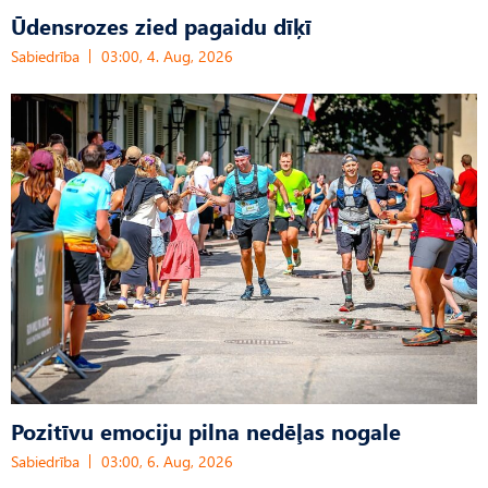
Ūdensrozes zied pagaidu dīķī
Sabiedrība
03:00, 4. Aug, 2026
Pozitīvu emociju pilna nedēļas nogale
Sabiedrība
03:00, 6. Aug, 2026