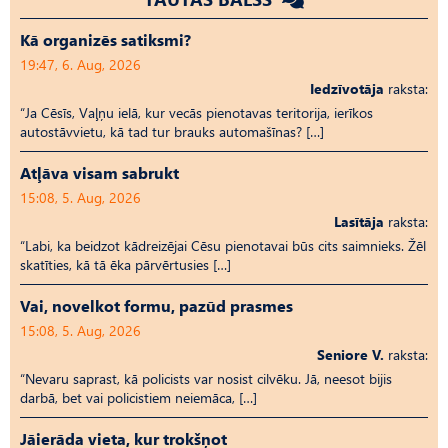
Kā organizēs satiksmi?
19:47, 6. Aug, 2026
Iedzīvotāja
raksta:
“Ja Cēsīs, Vaļņu ielā, kur vecās pienotavas teritorija, ierīkos
autostāvvietu, kā tad tur brauks automašīnas? […]
Atļāva visam sabrukt
15:08, 5. Aug, 2026
Lasītāja
raksta:
“Labi, ka beidzot kādreizējai Cēsu pienotavai būs cits saimnieks. Žēl
skatīties, kā tā ēka pārvērtusies […]
Vai, novelkot formu, pazūd prasmes
15:08, 5. Aug, 2026
Seniore V.
raksta:
“Nevaru saprast, kā policists var nosist cilvēku. Jā, neesot bijis
darbā, bet vai policistiem neiemāca, […]
Jāierāda vieta, kur trokšņot