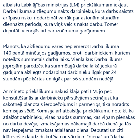
atbalstu Labklājības ministrijas (LM) priekšlikumam iekļaut
Darba likumā aizliegumu nakts darbinieku, kura darbs saistīts
ar īpašu risku, nodarbināt vairāk par astoņām stundām
diennakts periodā, kurā viņš veicis nakts darbu. Tomēr
deputāti vienojās arī par izņēmuma gadījumiem.
Plānots, ka aizliegumu varēs nepiemērot Darba likuma
140.pantā minētajos gadījumos, proti, darbiniekiem, kuriem
noteikts summētais darba laiks. Vienlaikus Darba likums
joprojām paredzēs, ka summētajā darba laikā jebkurā
gadījumā aizliegts nodarbināt darbinieku ilgāk par 24
stundām pēc kārtas un ilgāk par 56 stundām nedēļā.
Ar minēto priekšlikumu nākusi klajā pati LM, jo pēc
konsultēšanās ar darbinieku pārstāvjiem secinājusi, ka
sākotnēji plānotais ierobežojums ir pārmērīgs, tika norādīts
komisijas sēdē. Komisija arī atbalstīja priekšlikumu noteikt, ka,
atlaižot darbinieku, visas naudas summas, kas viņam pienākas
no darba devēja, izmaksājamas nākamajā darbā dienā, ja tās
nav iespējams izmaksāt atlaišanas dienā. Deputāti un citi
klātesošie daudz diskutēja par vārdiem “diena” un “darba