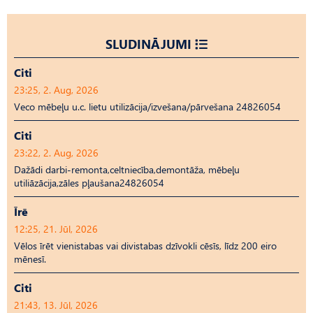
SLUDINĀJUMI
Citi
23:25, 2. Aug, 2026
Veco mēbeļu u.c. lietu utilizācija/izvešana/pārvešana 24826054
Citi
23:22, 2. Aug, 2026
Dažādi darbi-remonta,celtniecība,demontāža, mēbeļu
utiliāzācija,zāles pļaušana24826054
Īrē
12:25, 21. Jūl, 2026
Vēlos īrēt vienistabas vai divistabas dzīvokli cēsīs, līdz 200 eiro
mēnesī.
Citi
21:43, 13. Jūl, 2026