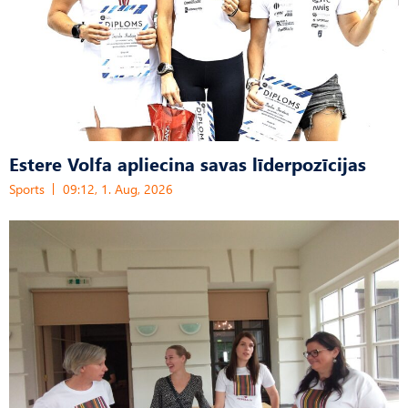
Estere Volfa apliecina savas līderpozīcijas
Sports
09:12, 1. Aug, 2026