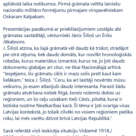
aplūkotā laika notikumos. Pirmā grāmata veltīta latviešu
nacionālo militāro formējumu pirmajam virspavēlniekam
Oskaram Kalpakam.
Prezentācijas pasākumā ar priekšlasījumiem uzstājās abi
grāmatas sastādītāji, vēsturnieki Jānis Šiliņš un Ēriks
Jēkabsons.
J. Šiliņš atzina, ka šajā grāmatā vēl daudz kā trūkst, strādājot
pie otrā sējuma, tiek daudz domāts, kur novilkt hronoloģiskās
robežas, kurus materiālus izmantot, kurus ne, jo ļoti daudz
dokumentu glabājas arī citur, ne tikai Nacionālajā arhīvā.
“Iespējams, šis grāmatu cikls ir mazs solis pretī kaut kam
lielākam,” teica J. Šiliņš. “Ceru, ka arī lasītāji novērtēs mūsu
veikumu, jo esam atlasījuši daudz interesanta. Parasti šādu
grāmatu atvēršana notiek Rīgā, šoreiz nolemts doties uz
reģioniem, un šo ceļu uzsākam tieši Cēsīs, pilsētā, kurai ir
būtiska nozīme Neatkarības karā. Šī tēma ir ļoti svarīga visas
Latvijas kontekstā, jo tolaik cilvēki no visiem reģioniem pielika
roku, lai mēs varētu dzīvot brīvā Latvijas Republikā.”
Savā referātā viņš ieskicēja situāciju Vidzemē 1918./