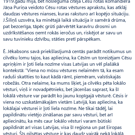
1919.gadu mijā, bet noslēgumā citēja Cēsu rotas komandiera
Jāņa Puriņa veidoto Cēsu rotas vēstures aprakstu, kas atklāj
daudzas vēstures nianses, kuras raksturo arī kopējo situāciju.
J.Šiliņš uzsvēra, ka minētajā laikā situācija ir samērā drūma,
pat bezcerīga, tāpēc grūti pārvērtēt karavīru drosmi un
uzdrīkstēšanos ņemt rokās ieročus un, riskējot ar savu un
savu tuvinieku dzīvību, stāties pretī pārspēkam.
Ē. Jēkabsons savā priekšlasījumā centās parādīt notikumus un
cilvēku lomu tajos, kas apliecina, ka Cēsīm un toreizējam Cēsu
apriņķim ir ļoti liela nozīme visas Latvijas un vēl plašākā
kontekstā: “Viena no mūsu vēstures nelaimēm tā, ka esam
raduši skatīties to kaut kādā rāmī, piemēram, valstiskajās
robežās. Otra nelaime, ka mums šķiet, ja cilvēks pēta lokālo
vēsturi, viņš ir novadpētnieks, bet jācenšas saprast, ka šī
lokālā vēsture var parādīt ko jaunu kopīgajā vēsturē. Cēsis ir
viena no uzskatāmākajām vietām Latvijā, kas apliecina, ka
lokālajai vēsturei ir ļoti liela nozīme. Ne tikai tādēļ, lai
papildinātu vietējo zināšanas par savu vēsturi, bet arī
apliecinātu, ka mēs caur lokālo vēsturi varam būtiski
papildināt arī visas Latvijas, visa šī reģiona un pat Eiropas
vēsturi. Šīs pilsētas vēsture ir kas daudz vairāk nekā lokālā