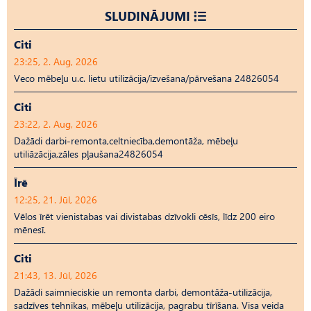
SLUDINĀJUMI
Citi
23:25, 2. Aug, 2026
Veco mēbeļu u.c. lietu utilizācija/izvešana/pārvešana 24826054
Citi
23:22, 2. Aug, 2026
Dažādi darbi-remonta,celtniecība,demontāža, mēbeļu
utiliāzācija,zāles pļaušana24826054
Īrē
12:25, 21. Jūl, 2026
Vēlos īrēt vienistabas vai divistabas dzīvokli cēsīs, līdz 200 eiro
mēnesī.
Citi
21:43, 13. Jūl, 2026
Dažādi saimnieciskie un remonta darbi, demontāža-utilizācija,
sadzīves tehnikas, mēbeļu utilizācija, pagrabu tīrīšana. Visa veida