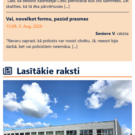
“Labi, ka beidzot kādreizējai Cēsu pienotavai būs cits saimnieks. Žēl
skatīties, kā tā ēka pārvērtusies […]
Vai, novelkot formu, pazūd prasmes
15:08, 5. Aug, 2026
Seniore V.
raksta:
“Nevaru saprast, kā policists var nosist cilvēku. Jā, neesot bijis
darbā, bet vai policistiem neiemāca, […]
Lasītākie raksti