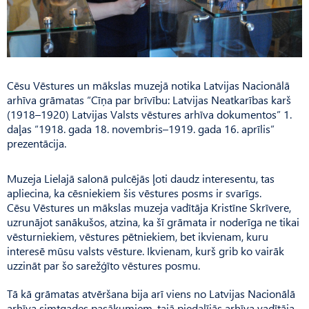
Cēsu Vēstures un mākslas muzejā notika Latvijas Nacionālā
arhīva grāmatas “Cīņa par brīvību: Latvijas Neatkarības karš
(1918–1920) Latvijas Valsts vēstures arhīva dokumentos” 1.
daļas “1918. gada 18. novembris–1919. gada 16. aprīlis”
prezentācija.
Muzeja Lielajā salonā pulcējās ļoti daudz interesentu, tas
apliecina, ka cēsniekiem šis vēstures posms ir svarīgs.
Cēsu Vēstures un mākslas muzeja vadītāja Kristīne Skrīvere,
uzrunājot sanākušos, atzina, ka šī grāmata ir noderīga ne tikai
vēsturniekiem, vēstures pētniekiem, bet ikvienam, kuru
interesē mūsu valsts vēsture. Ikvienam, kurš grib ko vairāk
uzzināt par šo sarežģīto vēstures posmu.
Tā kā grāmatas atvēršana bija arī viens no Latvijas Nacionālā
arhīva simtgades pasākumiem, tajā piedalījās arhīva vadītāja