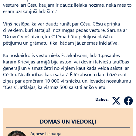
vēsture, arī Cēsu kaujām ir daudz lielāka nozīme, nekā mēs to
esam uzskatījuši līdz šim.”
Viņš neslēpa, ka var daudz runāt par Cēsu, Cēsu apriņķa
cilvēkiem, kuri atstājuši nozīmīgas pēdas vēsturē. Sarunā ar
“Druvu” viņš atzina, ka šī tēma būtu pelnījusi plašāku
pētījumu un grāmatu, tikai kādam jāuzņemas iniciatīva.
Kā noskaidrojis vēsturnieks Ē. Jēkabsons, līdz 1.pasaules
karam Krievijas armijā bija astoņi vai deviņi latviešu tautības
ģenerāļi un vismaz četri no viņiem kaut kādā veidā saistīti ar
Cēsīm. Ne­atkarības kara sakarā Ē.Jēkabsona datu bāzē esot
ziņas par apmēram 10 000 virsnieku, un, ievadot nosaukumu
“Cēsis”, atklājas, ka vismaz 500 saistīti ar šo vietu.
Dalies:
DOMAS UN VIEDOKĻI
Agnese Leiburga