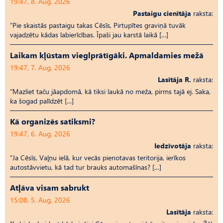
19:47, 8. Aug, 2026
Pastaigu cienītāja
raksta:
“Pie skaistās pastaigu takas Cēsīs, Pirtupītes graviņā tuvāk
vajadzētu kādas labierīcības. Īpaši jau karstā laikā […]
Laikam kļūstam vieglprātīgāki. Apmaldamies mežā
19:47, 7. Aug, 2026
Lasītāja R.
raksta:
“Mazliet taču jāapdomā, kā tiksi laukā no meža, pirms tajā ej. Saka,
ka šogad palīdzēt […]
Kā organizēs satiksmi?
19:47, 6. Aug, 2026
Iedzīvotāja
raksta:
“Ja Cēsīs, Vaļņu ielā, kur vecās pienotavas teritorija, ierīkos
autostāvvietu, kā tad tur brauks automašīnas? […]
Atļāva visam sabrukt
15:08, 5. Aug, 2026
Lasītāja
raksta: