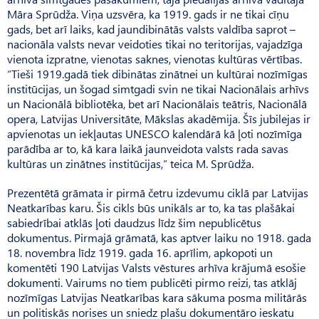
Māra Sprūdža. Viņa uzsvēra, ka 1919. gads ir ne tikai cīņu
gads, bet arī laiks, kad jaundibinātās valsts valdība saprot –
nacionāla valsts nevar veidoties tikai no teritorijas, vajadzīga
vienota izpratne, vienotas saknes, vienotas kultūras vērtības.
“Tieši 1919.gadā tiek dibinātas zinātnei un kultūrai nozīmīgas
institūcijas, un šogad simtgadi svin ne tikai Nacionālais arhīvs
un Nacionālā bibliotēka, bet arī Nacionālais teātris, Nacionālā
opera, Latvijas Universitāte, Mākslas akadēmija. Šīs jubilejas ir
apvienotas un iekļautas UNESCO kalendārā kā ļoti nozīmīga
parādība ar to, kā kara laikā jaunveidota valsts rada savas
kultūras un zinātnes institūcijas,” teica M. Sprūdža.
Prezentētā grāmata ir pirmā četru izdevumu ciklā par Latvijas
Neatkarības karu. Šis cikls būs unikāls ar to, ka tas plašākai
sabiedrībai atklās ļoti daudzus līdz šim nepublicētus
dokumentus. Pirmajā grāmatā, kas aptver laiku no 1918. gada
18. novembra līdz 1919. gada 16. aprīlim, apkopoti un
komentēti 190 Latvijas Valsts vēstures arhīva krājumā esošie
dokumenti. Vairums no tiem publicēti pirmo reizi, tas atklāj
nozīmīgas Latvijas Neatkarības kara sākuma posma militārās
un politiskās norises un sniedz plašu dokumentāro ieskatu