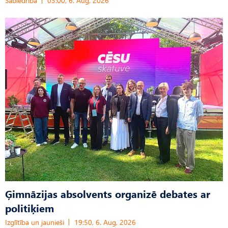
Sabiedrība
03:00, 6. Aug, 2026
Ģimnāzijas absolvents organizē debates ar
politiķiem
Izglītība un jaunieši
19:50, 6. Aug, 2026