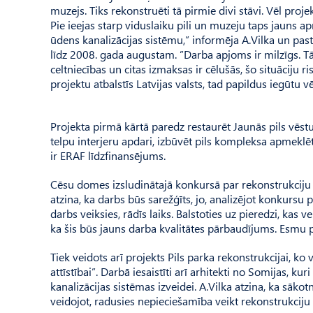
muzejs. Tiks rekonstruēti tā pirmie divi stāvi. Vēl proje
Pie ieejas starp viduslaiku pili un muzeju taps jauns a
ūdens kanalizācijas sistēmu,” informēja A.Vilka un past
līdz 2008. gada augustam. ”Darba apjoms ir milzīgs. T
celtniecības un citas izmaksas ir cēlušās, šo situāciju 
projektu atbalstīs Latvijas valsts, tad papildus iegūtu
Projekta pirmā kārtā paredz restaurēt Jaunās pils vēstu
telpu interjeru apdari, izbūvēt pils kompleksa apmeklēt
ir ERAF līdzfinansējums.
Cēsu domes izsludinātajā konkursā par rekonstrukciju 
atzina, ka darbs būs sarežģīts, jo, analizējot konkursu pi
darbs veiksies, rādīs laiks. Balstoties uz pieredzi, kas 
ka šis būs jauns darba kvalitātes pārbaudījums. Esmu 
Tiek veidots arī projekts Pils parka rekonstrukcijai, ko 
attīstībai”. Darbā iesaistīti arī arhitekti no Somijas, k
kanalizācijas sistēmas izveidei. A.Vilka atzina, ka sākotn
veidojot, radusies nepieciešamība veikt rekonstrukciju a