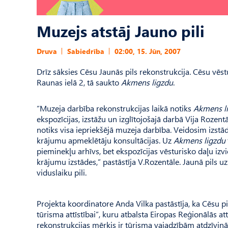
Muzejs atstāj Jauno pili
Druva
Sabiedrība
02:00, 15. Jūn, 2007
Drīz sāksies Cēsu Jaunās pils rekonstrukcija. Cēsu vēst
Raunas ielā 2, tā saukto
Akmens ligzdu
.
”Muzeja darbība rekonstrukcijas laikā notiks
Akmens l
ekspozīcijas, izstāžu un izglītojošajā darbā Vija Rozent
notiks visa iepriekšējā muzeja darbība. Veidosim izs
krājumu apmeklētāju konsultācijas. Uz
Akmens ligzdu
pieminekļu arhīvs, bet ekspozīcijas vēsturisko daļu izv
krājumu izstādes,” pastāstīja V.Rozentāle. Jaunā pils u
viduslaiku pili.
Projekta koordinatore Anda Vilka pastāstīja, ka Cēsu pil
tūrisma attīstībai”, kuru atbalsta Eiropas Reģionālās a
rekonstrukcijas mērķis ir tūrisma vajadzībām atdzīvināt