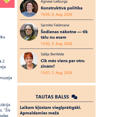
Agnese Leiburga
Konstruktīvā politika
15:05, 4. Aug, 2026
Sarmīte Feldmane
Šodienas nākotne — tik
ēku
tālu nu esam
15:02, 3. Aug, 2026
Sallija Benfelde
Cik mēs viens par otru
ā 2
zinām?
zeja
15:01, 2. Aug, 2026
 muzeja
TAUTAS BALSS
zācija
Laikam kļūstam vieglprātīgāki.
. ”Šīs
Apmaldamies mežā
rodas