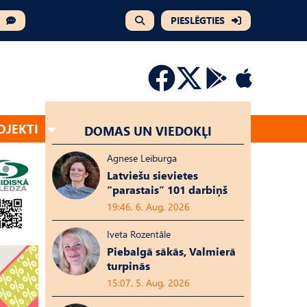
PIESLĒGTIES
OJEKTI
DOMAS UN VIEDOKĻI
Agnese Leiburga
Latviešu sievietes
“parastais” 101 darbiņš
19:46, 6. Aug, 2026
Iveta Rozentāle
Piebalgā sākās, Valmierā
turpinās
15:07, 5. Aug, 2026