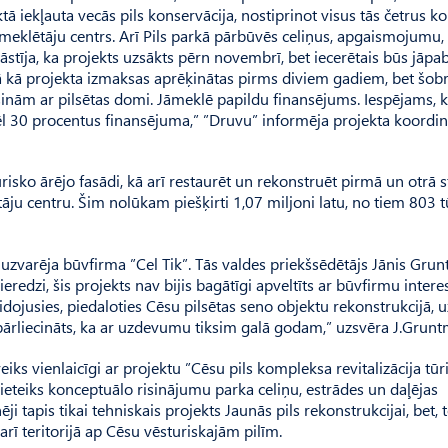
ktā iekļauta vecās pils konservācija, nostiprinot visus tās četrus k
pmeklētāju centrs. Arī Pils parkā pārbūvēs celiņus, apgaismojumu, 
āstīja, ka projekts uzsākts pērn novembrī, bet iecerētais būs jāpa
ā kā projekta izmaksas aprēķinātas pirms diviem gadiem, bet šobr
risinām ar pilsētas domi. Jāmeklē papildu finansējums. Iespējams, 
 vēl 30 procentus finansējuma,” ”Druvu” informēja projekta koordin
risko ārējo fasādi, kā arī restaurēt un rekonstruēt pirmā un otrā s
āju centru. Šim nolūkam piešķirti 1,07 miljoni latu, no tiem 803 t
uzvarēja būvfirma ”Cel Tik”. Tās valdes priekšsēdētājs Jānis Gru
eredzi, šis projekts nav bijis bagātīgi apveltīts ar būvfirmu interes
veidojusies, piedaloties Cēsu pilsētas seno objektu rekonstrukcijā, 
pārliecināts, ka ar uzdevumu tiksim galā godam,” uzsvēra J.Grunt
veiks vienlaicīgi ar projektu ”Cēsu pils kompleksa revitalizācija tū
uri ieteiks konceptuālo risinājumu parka celiņu, estrādes un daļējas
ēji tapis tikai tehniskais projekts Jaunās pils rekonstrukcijai, bet, 
rī teritorijā ap Cēsu vēsturiskajām pilīm.