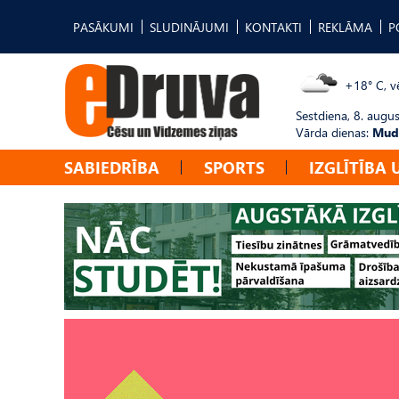
PASĀKUMI
SLUDINĀJUMI
KONTAKTI
REKLĀMA
P
+18° C, vē
Sestdiena, 8. augus
Vārda dienas:
Mudī
SABIEDRĪBA
SPORTS
IZGLĪTĪBA 