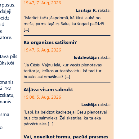
19:47, 7. Aug, 2026
orpusus.
Lasītāja R.
raksta:
daļēji
beidz
“Mazliet taču jāapdomā, kā tiksi laukā no
meža, pirms tajā ej. Saka, ka šogad palīdzēt
īd
[…]
ka
atore.
Kā organizēs satiksmi?
19:47, 6. Aug, 2026
tāva pils
Iedzīvotāja
raksta:
ūkstoši
“Ja Cēsīs, Vaļņu ielā, kur vecās pienotavas
teritorija, ierīkos autostāvvietu, kā tad tur
brauks automašīnas? […]
ntmanis
i. ”Kā
Atļāva visam sabrukt
uzskatu,
15:08, 5. Aug, 2026
manis.
Lasītāja
raksta:
“Labi, ka beidzot kādreizējai Cēsu pienotavai
risma
būs cits saimnieks. Žēl skatīties, kā tā ēka
pārvērtusies […]
to
Vai, novelkot formu, pazūd prasmes