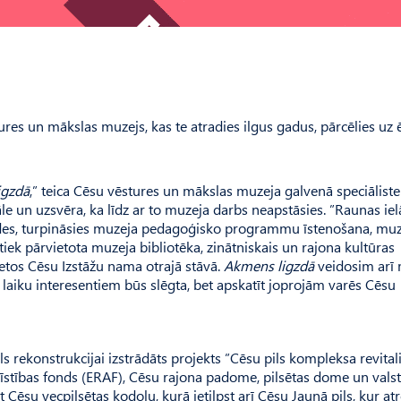
ures un mākslas muzejs, kas te atradies ilgus gadus, pārcēlies uz 
igzdā
,” teica Cēsu vēstures un mākslas muzeja galvenā speciāliste
āle un uzsvēra, ka līdz ar to muzeja darbs neapstāsies. ”Raunas iel
tādes, turpināsies muzeja pedagoģisko programmu īstenošana, mu
tiek pārvietota muzeja bibliotēka, zinātniskais un rajona kultūras
ietos Cēsu Izstāžu nama otrajā stāvā.
Akmens ligzdā
veidosim arī
z laiku interesentiem būs slēgta, bet apskatīt joprojām varēs Cēsu
s rekonstrukcijai izstrādāts projekts ”Cēsu pils kompleksa revitali
ttīstības fonds (ERAF), Cēsu rajona padome, pilsētas dome un valsts
 Cēsu vecpilsētas kodolu, kurā ietilpst arī Cēsu Jaunā pils, kur at