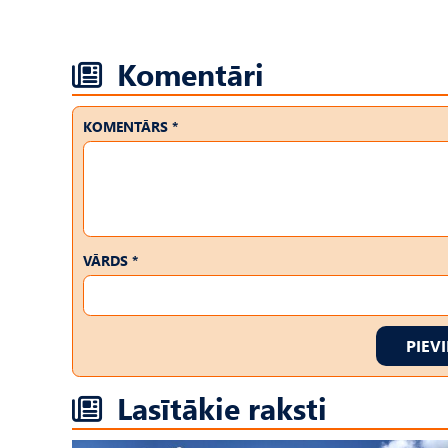
Komentāri
KOMENTĀRS *
VĀRDS *
PIEV
Lasītākie raksti