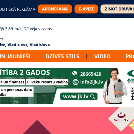
ABONĒŠANA
E-AVĪZE
ZIŅOT DRUVAI
OLITISKĀ REKLĀMA
jš 3.89 m/s, DR vēja virziens
ts
te, Vladislavs, Vladislava
UN JAUNIEŠI
DZĪVES STILS
VIDEO
PR