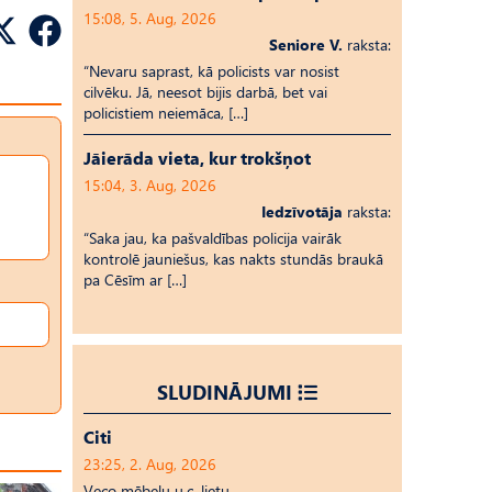
15:08, 5. Aug, 2026
Seniore V.
raksta:
“Nevaru saprast, kā policists var nosist
cilvēku. Jā, neesot bijis darbā, bet vai
policistiem neiemāca, […]
Jāierāda vieta, kur trokšņot
15:04, 3. Aug, 2026
Iedzīvotāja
raksta:
“Saka jau, ka pašvaldības policija vairāk
kontrolē jauniešus, kas nakts stundās braukā
pa Cēsīm ar […]
SLUDINĀJUMI
Citi
23:25, 2. Aug, 2026
Veco mēbeļu u.c. lietu