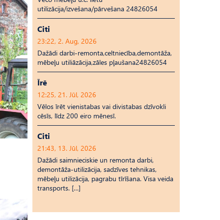
utilizācija/izvešana/pārvešana 24826054
Citi
23:22, 2. Aug, 2026
Dažādi darbi-remonta,celtniecība,demontāža,
mēbeļu utiliāzācija,zāles pļaušana24826054
Īrē
12:25, 21. Jūl, 2026
Vēlos īrēt vienistabas vai divistabas dzīvokli
cēsīs, līdz 200 eiro mēnesī.
Citi
21:43, 13. Jūl, 2026
Dažādi saimnieciskie un remonta darbi,
demontāža-utilizācija, sadzīves tehnikas,
mēbeļu utilizācija, pagrabu tīrīšana. Visa veida
transports. […]