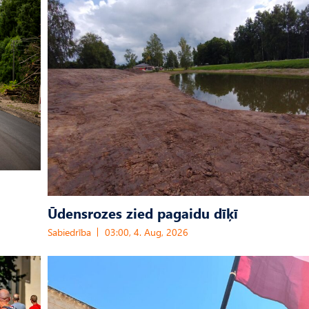
Ūdensrozes zied pagaidu dīķī
Sabiedrība
03:00, 4. Aug, 2026