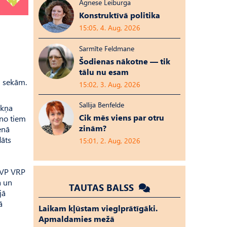
Agnese Leiburga
Konstruktīvā politika
15:05, 4. Aug, 2026
Sarmīte Feldmane
Šodienas nākotne — tik
tālu nu esam
m sekām.
15:02, 3. Aug, 2026
Sallija Benfelde
rkņa
Cik mēs viens par otru
 no tiem
zinām?
enā
dāts
15:01, 2. Aug, 2026
. VP VRP
a un
TAUTAS BALSS
jā
ā
Laikam kļūstam vieglprātīgāki.
Apmaldamies mežā