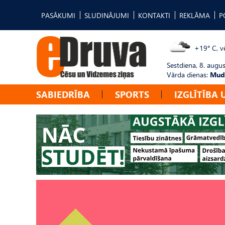
PASĀKUMI
SLUDINĀJUMI
KONTAKTI
REKLĀMA
P
+19° C, vē
Sestdiena, 8. augus
Vārda dienas:
Mudī
SABIEDRĪBA
SPORTS
IZGLĪTĪBA 