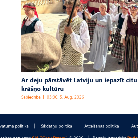
Ar deju pārstāvēt Latviju un iepazīt citu
krāšņo kultūru
Sabiedrība
03:00, 5. Aug, 2026
ivātuma politika
Sīkdatņu politika
Atcelšanas politika
Aut
tiesības paturētas
SIA "Cēsu Druva"
© 2026
Portālu izstrādāja:
Ryde