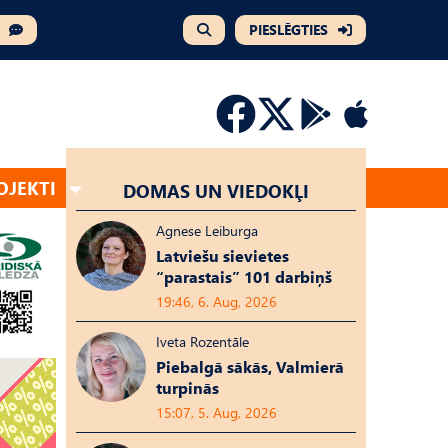
PIESLĒGTIES
OJEKTI
DOMAS UN VIEDOKĻI
Agnese Leiburga
Latviešu sievietes
“parastais” 101 darbiņš
19:46, 6. Aug, 2026
Iveta Rozentāle
Piebalgā sākās, Valmierā
turpinās
15:07, 5. Aug, 2026