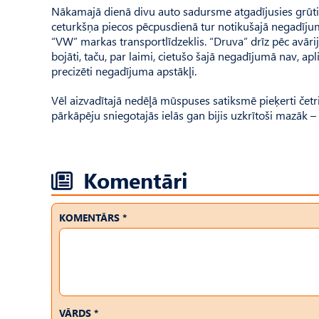
Nākamajā dienā divu auto sadursme atgadījusies grūti 
ceturkšņa piecos pēcpusdienā tur notikušajā negadījumā
“VW” markas transportlīdzeklis. “Druva” drīz pēc avārij
bojāti, taču, par laimi, cietušo šajā negadījumā nav, apli
precizēti negadījuma apstākļi.
Vēl aizvadītajā nedēļā mūspuses satiksmē pieķerti četri 
pārkāpēju sniegotajās ielās gan bijis uzkrītoši mazāk – 
Komentāri
KOMENTĀRS *
VĀRDS *