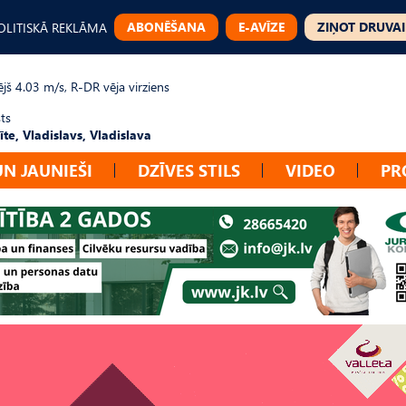
ABONĒŠANA
E-AVĪZE
ZIŅOT DRUVAI
OLITISKĀ REKLĀMA
jš 4.03 m/s, R-DR vēja virziens
ts
te, Vladislavs, Vladislava
UN JAUNIEŠI
DZĪVES STILS
VIDEO
PR