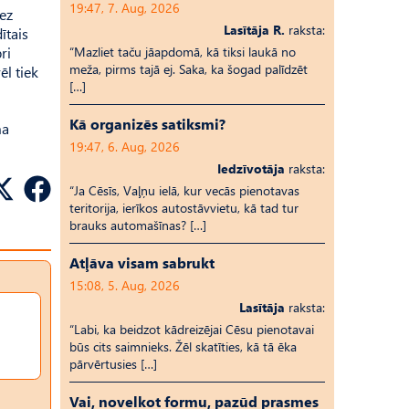
19:47, 7. Aug, 2026
ez
Lasītāja R.
raksta:
ītais
ri
“Mazliet taču jāapdomā, kā tiksi laukā no
meža, pirms tajā ej. Saka, ka šogad palīdzēt
ēl tiek
[…]
Kā organizēs satiksmi?
ma
19:47, 6. Aug, 2026
Iedzīvotāja
raksta:
“Ja Cēsīs, Vaļņu ielā, kur vecās pienotavas
teritorija, ierīkos autostāvvietu, kā tad tur
brauks automašīnas? […]
Atļāva visam sabrukt
15:08, 5. Aug, 2026
Lasītāja
raksta:
“Labi, ka beidzot kādreizējai Cēsu pienotavai
būs cits saimnieks. Žēl skatīties, kā tā ēka
pārvērtusies […]
Vai, novelkot formu, pazūd prasmes