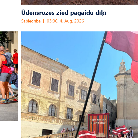
Ūdensrozes zied pagaidu dīķī
Sabiedrība
03:00, 4. Aug, 2026