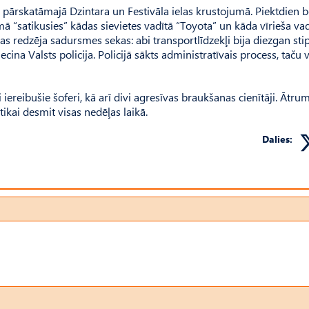
pārskatāmajā Dzintara un Festivāla ielas krustojumā. Piektdien b
 “satikusies” kādas sievietes vadītā “Toyota” un kāda vīrieša vad
as redzēja sadursmes sekas: abi transportlīdzekļi bija diezgan stip
ecina Valsts policija. Policijā sākts administratīvais process, taču v
iereibušie šoferi, kā arī divi agresīvas braukšanas cienītāji. Ātru
tikai desmit visas nedēļas laikā.
Dalies: