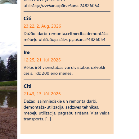
utilizācija/izvešana/pārvešana 24826054
Citi
23:22, 2. Aug, 2026
Dažādi darbi-remonta,celtniecība,demontāža,
mēbeļu utiliāzācija,zāles pļaušana24826054
Īrē
12:25, 21. Jūl, 2026
Vēlos īrēt vienistabas vai divistabas dzīvokli
cēsīs, līdz 200 eiro mēnesī.
Citi
21:43, 13. Jūl, 2026
Dažādi saimnieciskie un remonta darbi,
demontāža-utilizācija, sadzīves tehnikas,
mēbeļu utilizācija, pagrabu tīrīšana. Visa veida
transports. […]