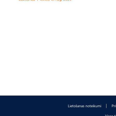
Lietošanas noteikumi
Pr
Visas 