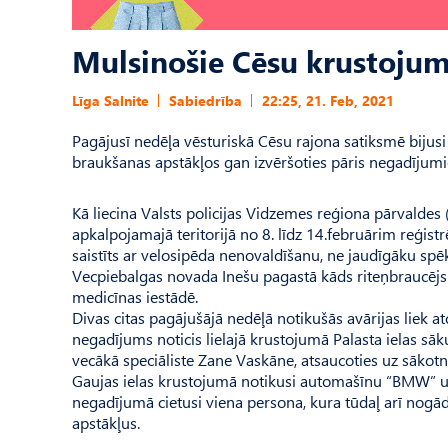
Mulsinošie Cēsu krustojum
Līga Salnite
Sabiedrība
22:25, 21. Feb, 2021
Pagājusī nedēļa vēsturiskā Cēsu rajona satiksmē bijus
braukšanas apstākļos gan izvēršoties pāris negadījumi
Kā liecina Valsts policijas Vidzemes reģiona pārvaldes
apkalpojamajā teritorijā no 8. līdz 14.februārim reģistr
saistīts ar velosipēda nenovaldīšanu, ne jaudīgāku spē
Vecpiebalgas novada Inešu pagastā kāds riteņbraucējs
medicīnas iestādē.
Divas citas pagājušājā nedēļā notikušās avārijas liek at
negadījums noticis lielajā krustojumā Palasta ielas sāku
vecākā speciāliste Zane Vaskāne, atsaucoties uz sākotnē
Gaujas ielas krustojumā notikusi automašīnu “BMW” u
negadījumā cietusi viena persona, kura tūdaļ arī nogād
apstākļus.