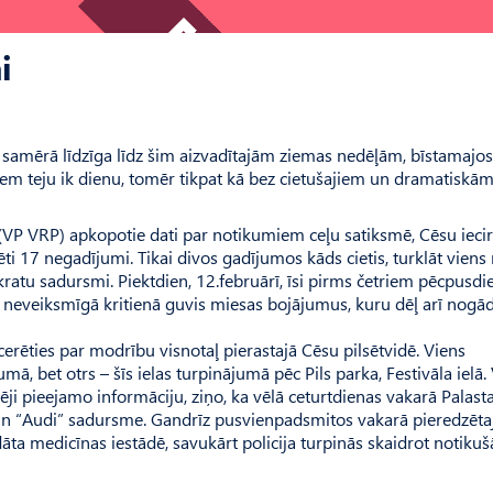
i
i samērā līdzīga līdz šim aizvadītajām ziemas nedēļām, bīstamajos
em teju ik dienu, tomēr tikpat kā bez cietušajiem un dramatiskā
 (VP VRP) apkopotie dati par notikumiem ceļu satiksmē, Cēsu ieci
ēti 17 negadījumi. Tikai divos gadījumos kāds cietis, turklāt viens
kratu sadursmi. Piektdien, 12.februārī, īsi pirms četriem pēcpusdi
 neveiksmīgā kritienā guvis miesas bojājumus, kuru dēļ arī nogā
cerēties par modrību visnotaļ pierastajā Cēsu pilsētvidē. Viens
mā, bet otrs – šīs ielas turpinājumā pēc Pils parka, Festivāla ielā
ji pieejamo informāciju, ziņo, ka vēlā ceturt­dienas vakarā Palast
n “Audi” sadursme. Gandrīz pusvienpa­dsmitos vakarā pieredzēta
āta medicīnas iestādē, savukārt policija turpinās skaidrot notikuš