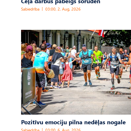
Ceļa darbus pabeigs šoruden
Sabiedrība
03:00, 2. Aug, 2026
Pozitīvu emociju pilna nedēļas nogale
Sabiedrība
03:00, 6. Aug, 2026