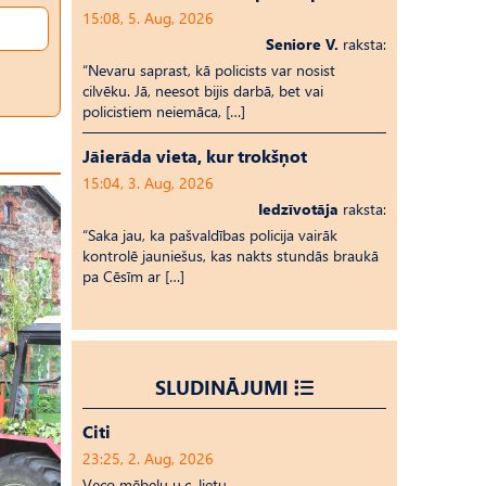
15:08, 5. Aug, 2026
Seniore V.
raksta:
“Nevaru saprast, kā policists var nosist
cilvēku. Jā, neesot bijis darbā, bet vai
policistiem neiemāca, […]
Jāierāda vieta, kur trokšņot
15:04, 3. Aug, 2026
Iedzīvotāja
raksta:
“Saka jau, ka pašvaldības policija vairāk
kontrolē jauniešus, kas nakts stundās braukā
pa Cēsīm ar […]
SLUDINĀJUMI
Citi
23:25, 2. Aug, 2026
Veco mēbeļu u.c. lietu