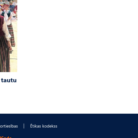
 tautu
ortiesības
Ētikas kodekss
lCode.