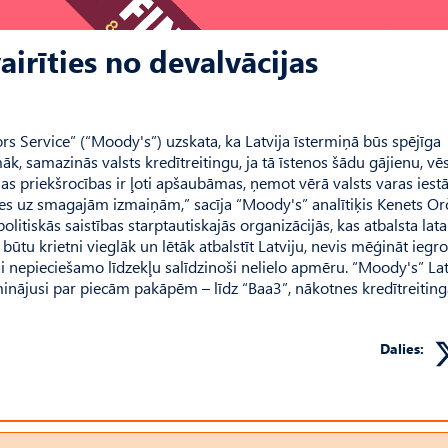
airīties no devalvācijas
rs Service” (“Moody's”) uzskata, ka Latvija īstermiņā būs spējīga
amāk, samazinās valsts kredītreitingu, ja tā īstenos šādu gājienu, vē
jas priekšrocības ir ļoti apšaubāmas, ņemot vērā valsts varas iest
ies uz smagajām izmaiņām,” sacīja “Moody's” analītiķis Kenets Or
olitiskās saistības starptautiskajās organizācijās, kas atbalsta lata
 būtu krietni vieglāk un lētāk atbalstīt Latviju, nevis mēģināt iegr
jai nepieciešamo līdzekļu salīdzinoši nelielo apmēru. “Moody's” Lat
minājusi par piecām pakāpēm – līdz “Baa3”, nākotnes kredītreitin
Dalies: