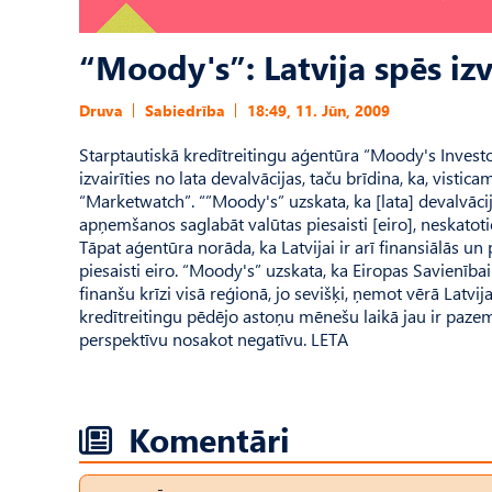
“Moody's”: Latvija spēs izv
Druva
Sabiedrība
18:49, 11. Jūn, 2009
Starptautiskā kredītreitingu aģentūra “Moody's Investo
izvairīties no lata devalvācijas, taču brīdina, ka, vistic
“Marketwatch”. “”Moody's” uzskata, ka [lata] devalvāci
apņemšanos saglabāt valūtas piesaisti [eiro], neskatot
Tāpat aģentūra norāda, ka Latvijai ir arī finansiālās un p
piesaisti eiro. “Moody's” uzskata, ka Eiropas Savienībai
finanšu krīzi visā reģionā, jo sevišķi, ņemot vērā Latvi
kredītreitingu pēdējo astoņu mēnešu laikā jau ir paze
perspektīvu nosakot negatīvu. LETA
Komentāri