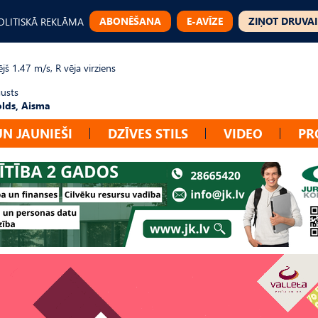
ABONĒŠANA
E-AVĪZE
ZIŅOT DRUVAI
OLITISKĀ REKLĀMA
jš 1.47 m/s, R vēja virziens
gusts
lds, Aisma
UN JAUNIEŠI
DZĪVES STILS
VIDEO
PR