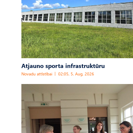
Atjauno sporta infrastruktūru
Novadu attīstībai
02:05, 5. Aug, 2026