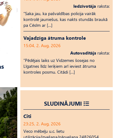
Iedzīvotāja
raksta:
“Saka jau, ka pašvaldības policija vairāk
kontrolē jauniešus, kas nakts stundās braukā
pa Cēsīm ar […]
Vajadzīga ātruma kontrole
15:04, 2. Aug, 2026
Autovadītājs
raksta:
“Pēdējais laiks uz Vid­ze­mes šosejas no
as
Līgatnes līdz Ieriķiem arī ieviest ātruma
kontroles posmu. Citādi […]
SLUDINĀJUMI
Citi
23:25, 2. Aug, 2026
Veco mēbeļu u.c. lietu
utilizācija/izvešana/pārvešana 24826054