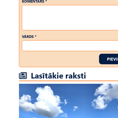
KOMENTĀRS *
VĀRDS *
PIEV
Lasītākie raksti