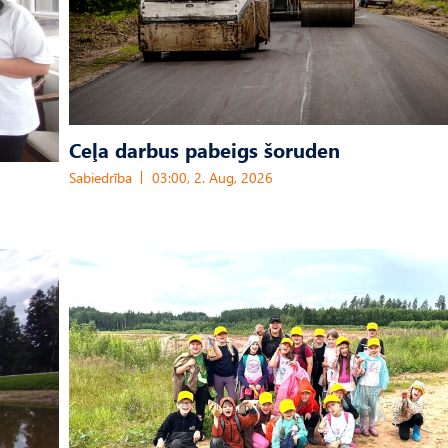
Ceļa darbus pabeigs šoruden
Sabiedrība
03:00, 2. Aug, 2026