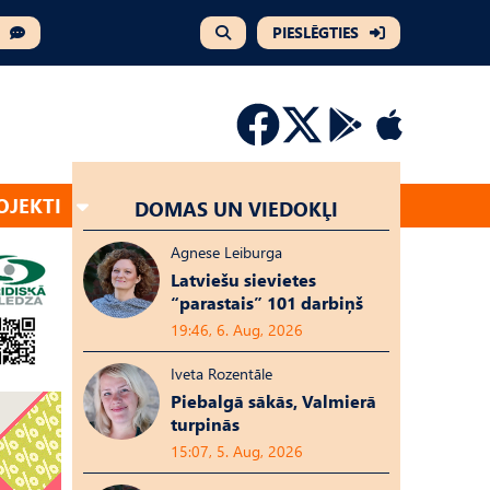
PIESLĒGTIES
OJEKTI
DOMAS UN VIEDOKĻI
Agnese Leiburga
Latviešu sievietes
“parastais” 101 darbiņš
19:46, 6. Aug, 2026
Iveta Rozentāle
Piebalgā sākās, Valmierā
turpinās
15:07, 5. Aug, 2026