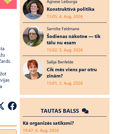
Agnese Leiburga
Konstruktīvā politika
15:05, 4. Aug, 2026
Sarmīte Feldmane
Šodienas nākotne — tik
tālu nu esam
sta
15:02, 3. Aug, 2026
āžu
čards.
Sallija Benfelde
Cik mēs viens par otru
ožot
zinām?
vijas
15:01, 2. Aug, 2026
ga
TAUTAS BALSS
Kā organizēs satiksmi?
19:47, 6. Aug, 2026