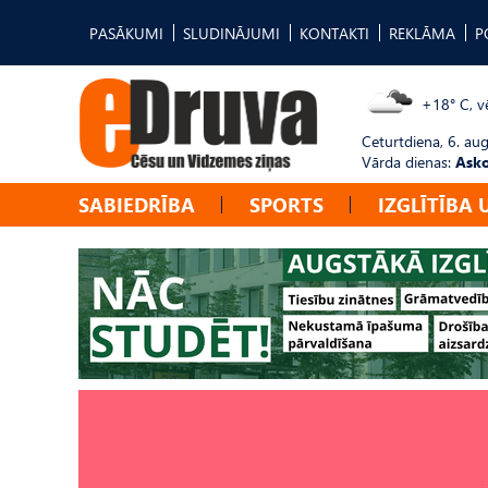
PASĀKUMI
SLUDINĀJUMI
KONTAKTI
REKLĀMA
P
+18° C, vē
Ceturtdiena, 6. au
Vārda dienas:
Asko
SABIEDRĪBA
SPORTS
IZGLĪTĪBA 