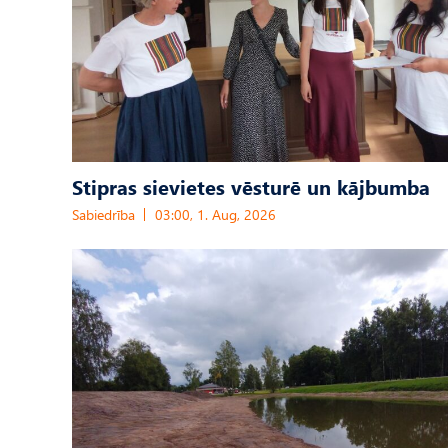
Stipras sievietes vēsturē un kājbumba
Sabiedrība
03:00, 1. Aug, 2026