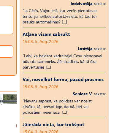
Iedzīvotāja
raksta:
“Ja Cēsīs, Vaļņu ielā, kur vecās pienotavas
teritorija, ierīkos autostāvvietu, kā tad tur
brauks automašīnas? […]
Atļāva visam sabrukt
15:08, 5. Aug, 2026
Lasītāja
raksta:
“Labi, ka beidzot kādreizējai Cēsu pienotavai
būs cits saimnieks. Žēl skatīties, kā tā ēka
pārvērtusies […]
Vai, novelkot formu, pazūd prasmes
15:08, 5. Aug, 2026
Seniore V.
raksta:
“Nevaru saprast, kā policists var nosist
cilvēku. Jā, neesot bijis darbā, bet vai
policistiem neiemāca, […]
Jāierāda vieta, kur trokšņot
15:04, 3. Aug, 2026