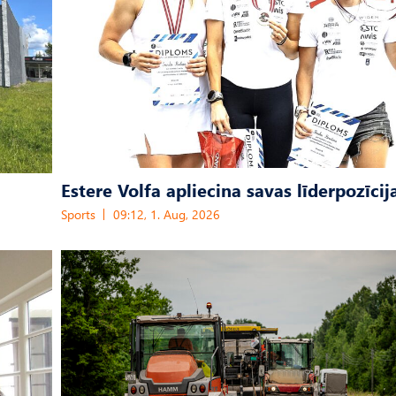
Estere Volfa apliecina savas līderpozīcij
Sports
09:12, 1. Aug, 2026