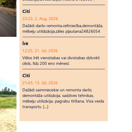
Citi
23:22, 2. Aug, 2026
Dažādi darbi-remonta,celtniecība,demontāža,
mēbeļu utiliāzācija,zāles pļaušana24826054
Īrē
12:25, 21. Jūl, 2026
Vēlos īrēt vienistabas vai divistabas dzīvokli
cēsīs, līdz 200 eiro mēnesī.
Citi
21:43, 13. Jūl, 2026
Dažādi saimnieciskie un remonta darbi,
demontāža-utilizācija, sadzīves tehnikas,
mēbeļu utilizācija, pagrabu tīrīšana. Visa veida
transports. […]