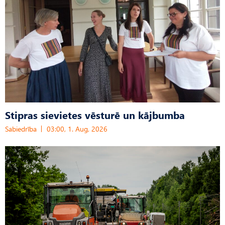
Stipras sievietes vēsturē un kājbumba
Sabiedrība
03:00, 1. Aug, 2026