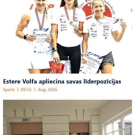
Estere Volfa apliecina savas līderpozīcijas
Sports
09:12, 1. Aug, 2026