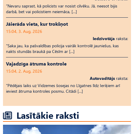
“Nevaru saprast, kā policists var nosist cilvēku. Jā, neesot bijis
darbā, bet vai policistiem neiemāca, […]
Jāierāda vieta, kur trokšņot
15:04, 3. Aug, 2026
Iedzīvotāja
raksta:
“Saka jau, ka pašvaldības policija vairāk kontrolē jauniešus, kas
nakts stundās braukā pa Cēsīm ar […]
Vajadzīga ātruma kontrole
15:04, 2. Aug, 2026
Autovadītājs
raksta:
“Pēdējais laiks uz Vid­ze­mes šosejas no Līgatnes līdz Ieriķiem arī
ieviest ātruma kontroles posmu. Citādi […]
Lasītākie raksti