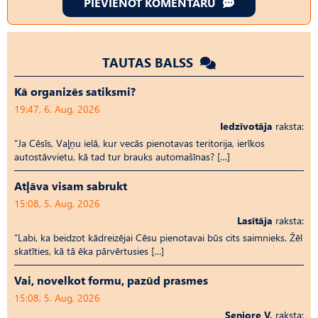
PIEVIENOT KOMENTĀRU
TAUTAS BALSS
Kā organizēs satiksmi?
19:47, 6. Aug, 2026
Iedzīvotāja
raksta:
“Ja Cēsīs, Vaļņu ielā, kur vecās pienotavas teritorija, ierīkos
autostāvvietu, kā tad tur brauks automašīnas? […]
Atļāva visam sabrukt
15:08, 5. Aug, 2026
Lasītāja
raksta:
“Labi, ka beidzot kādreizējai Cēsu pienotavai būs cits saimnieks. Žēl
skatīties, kā tā ēka pārvērtusies […]
Vai, novelkot formu, pazūd prasmes
15:08, 5. Aug, 2026
Seniore V.
raksta: