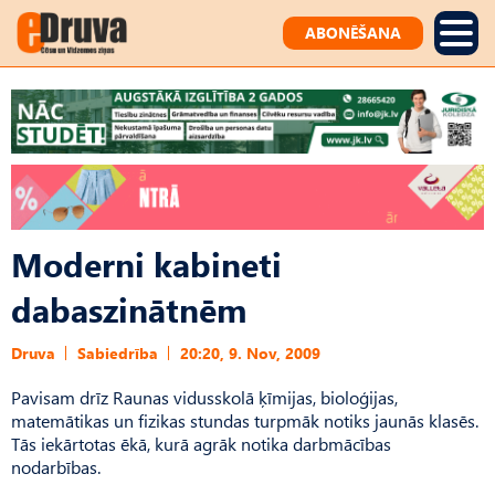
ABONĒŠANA
Moderni kabineti
dabaszinātnēm
Druva
Sabiedrība
20:20, 9. Nov, 2009
Pavisam drīz Raunas vidusskolā ķīmijas, bioloģijas,
matemātikas un fizikas stundas turpmāk notiks jaunās klasēs.
Tās iekārtotas ēkā, kurā agrāk notika darbmācības
nodarbības.