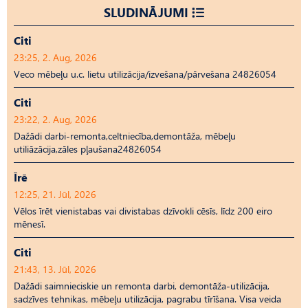
SLUDINĀJUMI
Citi
23:25, 2. Aug, 2026
Veco mēbeļu u.c. lietu utilizācija/izvešana/pārvešana 24826054
Citi
23:22, 2. Aug, 2026
Dažādi darbi-remonta,celtniecība,demontāža, mēbeļu
utiliāzācija,zāles pļaušana24826054
Īrē
12:25, 21. Jūl, 2026
Vēlos īrēt vienistabas vai divistabas dzīvokli cēsīs, līdz 200 eiro
mēnesī.
Citi
21:43, 13. Jūl, 2026
Dažādi saimnieciskie un remonta darbi, demontāža-utilizācija,
sadzīves tehnikas, mēbeļu utilizācija, pagrabu tīrīšana. Visa veida