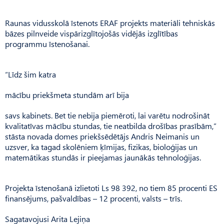
Raunas vidusskolā īstenots ERAF projekts materiāli tehniskās
bāzes pilnveide vispārizglītojošās vidējās izglītības
programmu īstenošanai.
“Līdz šim katra
mācību priekšmeta stundām arī bija
savs kabinets. Bet tie nebija piemēroti, lai varētu nodrošināt
kvalitatīvas mācību stundas, tie neatbilda drošības prasībām,”
stāsta novada domes priekšsēdētājs Andris Neimanis un
uzsver, ka tagad skolēniem ķīmijas, fizikas, bioloģijas un
matemātikas stundās ir pieejamas jaunākās tehnoloģijas.
Projekta īstenošanā izlietoti Ls 98 392, no tiem 85 procenti ES
finansējums, pašvaldības – 12 procenti, valsts – trīs.
Sagatavojusi Arita Lejiņa