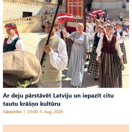
Ar deju pārstāvēt Latviju un iepazīt citu
tautu krāšņo kultūru
Sabiedrība
03:00, 5. Aug, 2026