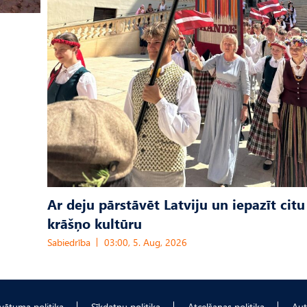
Ar deju pārstāvēt Latviju un iepazīt citu
krāšņo kultūru
Sabiedrība
03:00, 5. Aug, 2026
ivātuma politika
Sīkdatņu politika
Atcelšanas politika
Aut