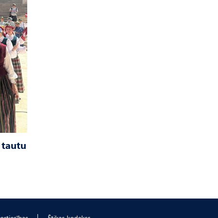
 tautu
ortiesības
Ētikas kodekss