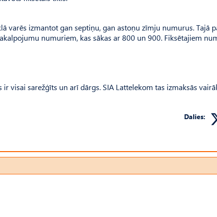
īklā varēs izmantot gan septiņu, gan astoņu zīmju numurus. Tajā 
 pakalpojumu numuriem, kas sākas ar 800 un 900. Fiksētajiem n
 ir visai sarežģīts un arī dārgs. SIA Lattelekom tas izmaksās vair
Dalies: