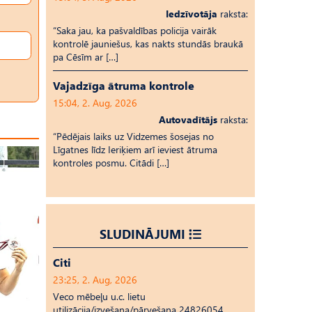
Iedzīvotāja
raksta:
“Saka jau, ka pašvaldības policija vairāk
kontrolē jauniešus, kas nakts stundās braukā
pa Cēsīm ar […]
Vajadzīga ātruma kontrole
15:04, 2. Aug, 2026
Autovadītājs
raksta:
“Pēdējais laiks uz Vid­ze­mes šosejas no
Līgatnes līdz Ieriķiem arī ieviest ātruma
kontroles posmu. Citādi […]
SLUDINĀJUMI
Citi
23:25, 2. Aug, 2026
Veco mēbeļu u.c. lietu
utilizācija/izvešana/pārvešana 24826054