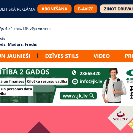
ABONĒŠANA
E-AVĪZE
ZIŅOT DRUVAI
OLITISKĀ REKLĀMA
jš 4.51 m/s, DR vēja virziens
sts
ēds, Madars, Fredis
UN JAUNIEŠI
DZĪVES STILS
VIDEO
PR