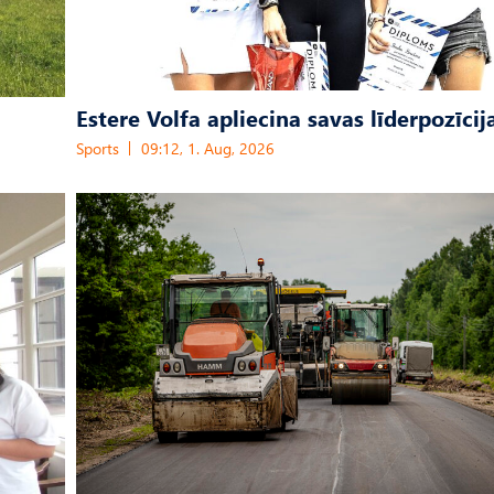
Estere Volfa apliecina savas līderpozīcij
Sports
09:12, 1. Aug, 2026