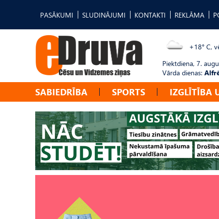
PASĀKUMI
SLUDINĀJUMI
KONTAKTI
REKLĀMA
P
+18° C, vē
Piektdiena, 7. augu
Vārda dienas:
Alfr
SABIEDRĪBA
SPORTS
IZGLĪTĪBA 