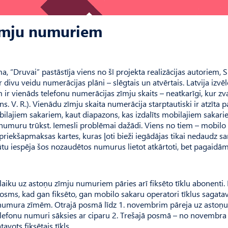
zīmju numuriem
 “Druvai” pastāstīja viens no šī projekta realizācijas autoriem, S
r divu veidu numerācijas plāni – slēgtais un atvērtais. Latvija izvēl
ir vienāds telefonu numerācijas zīmju skaits – neatkarīgi, kur z
ns. V. R.). Vienādu zīmju skaita numerācija starptautiski ir atzīta p
ilajiem sakariem, kaut diapazons, kas izdalīts mobilajiem sakari
 numuru trūkst. Iemesli problēmai dažādi. Viens no tiem – mobilo
 priekšapmaksas kartes, kuras ļoti bieži iegādājas tikai nedaudz s
būtu iespēja šos nozaudētos numurus lietot atkārtoti, bet pagaidām
 laiku uz astoņu zīmju numuriem pāries arī fiksēto tīklu abonenti.
sms, kad gan fiksēto, gan mobilo sakaru operatori tīklus sagatav
aru numura zīmēm. Otrajā posmā līdz 1. novembrim pāreja uz astoņu
elefonu numuri sāksies ar ciparu 2. Trešajā posmā – no novembra 
ots fiksētais tīkls.