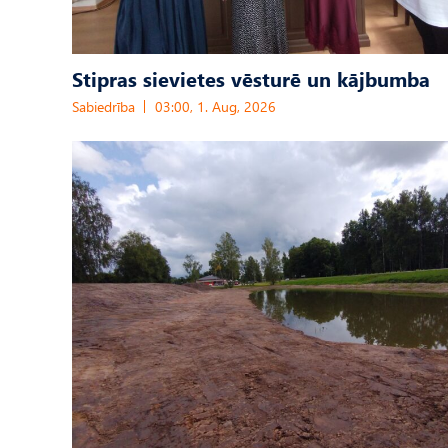
Stipras sievietes vēsturē un kājbumba
Sabiedrība
03:00, 1. Aug, 2026