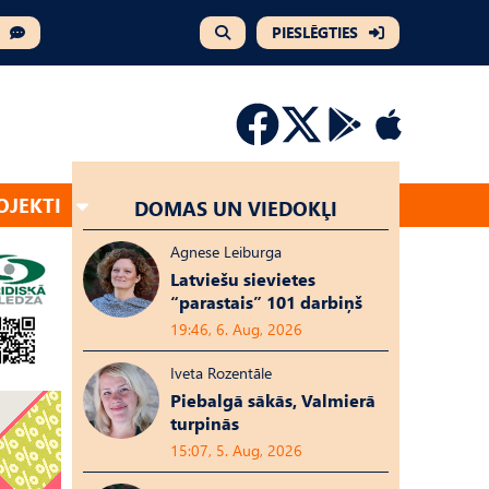
PIESLĒGTIES
OJEKTI
DOMAS UN VIEDOKĻI
Agnese Leiburga
Latviešu sievietes
“parastais” 101 darbiņš
19:46, 6. Aug, 2026
Iveta Rozentāle
Piebalgā sākās, Valmierā
turpinās
15:07, 5. Aug, 2026