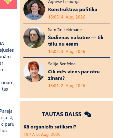
Agnese Leiburga
Konstruktīvā politika
15:05, 4. Aug, 2026
Sarmīte Feldmane
Šodienas nākotne — tik
IA
tālu nu esam
ējusies
15:02, 3. Aug, 2026
vanām –
ar
Sallija Benfelde
em,
Cik mēs viens par otru
zinām?
arunām,
15:01, 2. Aug, 2026
 tas
 Pāreja
TAUTAS BALSS
oja tā,
 ciparu
Kā organizēs satiksmi?
līdz
19:47, 6. Aug, 2026