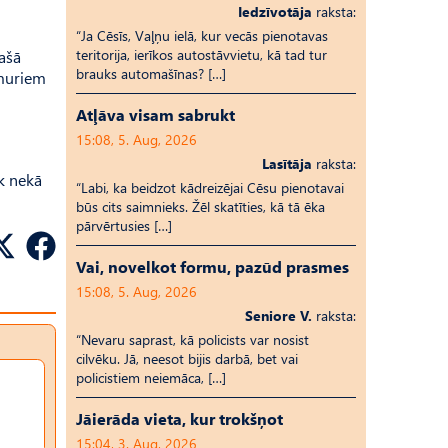
Iedzīvotāja
raksta:
“Ja Cēsīs, Vaļņu ielā, kur vecās pienotavas
teritorija, ierīkos autostāvvietu, kā tad tur
pašā
brauks automašīnas? […]
umuriem
Atļāva visam sabrukt
15:08, 5. Aug, 2026
Lasītāja
raksta:
āk nekā
“Labi, ka beidzot kādreizējai Cēsu pienotavai
būs cits saimnieks. Žēl skatīties, kā tā ēka
pārvērtusies […]
Vai, novelkot formu, pazūd prasmes
15:08, 5. Aug, 2026
Seniore V.
raksta:
“Nevaru saprast, kā policists var nosist
cilvēku. Jā, neesot bijis darbā, bet vai
policistiem neiemāca, […]
Jāierāda vieta, kur trokšņot
15:04, 3. Aug, 2026