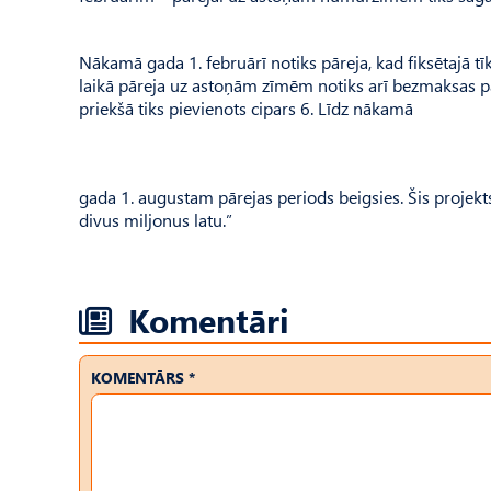
Nākamā gada 1. februārī notiks pāreja, kad fiksētajā t
laikā pāreja uz astoņām zīmēm notiks arī bezmaksas
priekšā tiks pievienots cipars 6. Līdz nākamā
gada 1. augustam pārejas periods beigsies. Šis projekts
divus miljonus latu.”
Komentāri
KOMENTĀRS *