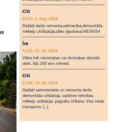
Citi
23:22, 2. Aug, 2026
Dažādi darbi-remonta,celtniecība,demontāža,
as
mēbeļu utiliāzācija,zāles pļaušana24826054
Īrē
12:25, 21. Jūl, 2026
Vēlos īrēt vienistabas vai divistabas dzīvokli
cēsīs, līdz 200 eiro mēnesī.
Citi
21:43, 13. Jūl, 2026
Dažādi saimnieciskie un remonta darbi,
demontāža-utilizācija, sadzīves tehnikas,
mēbeļu utilizācija, pagrabu tīrīšana. Visa veida
transports. […]