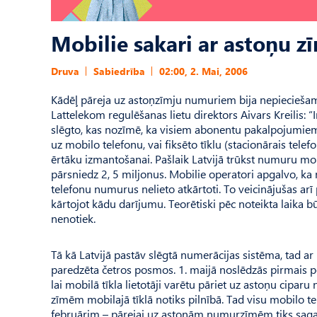
Mobilie sakari ar astoņu 
Druva
Sabiedrība
02:00, 2. Mai, 2006
Kādēļ pāreja uz astoņzīmju numuriem bija nepieciešama,
Lattelekom regulēšanas lietu direktors Aivars Kreilis: “I
slēgto, kas nozīmē, ka visiem abonentu pakalpojumiem 
uz mobilo telefonu, vai fiksēto tīklu (stacionārais telefo
ērtāku izmantošanai. Pašlaik Latvijā trūkst numuru mob
pārsniedz 2, 5 miljonus. Mobilie operatori apgalvo, ka
telefonu numurus nelieto atkārtoti. To veicinājušas arī
kārtojot kādu darījumu. Teorētiski pēc noteikta laika 
nenotiek.
Tā kā Latvijā pastāv slēgtā numerācijas sistēma, tad ar
paredzēta četros posmos. 1. maijā noslēdzās pirmais po
lai mobilā tīkla lietotāji varētu pāriet uz astoņu cip
zīmēm mobilajā tīklā notiks pilnībā. Tad visu mobilo t
februārim – pārejai uz astoņām numurzīmēm tiks sagatav