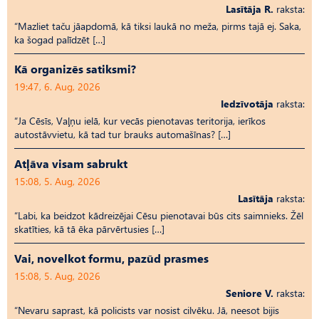
Lasītāja R.
raksta:
“Mazliet taču jāapdomā, kā tiksi laukā no meža, pirms tajā ej. Saka,
ka šogad palīdzēt […]
Kā organizēs satiksmi?
19:47, 6. Aug, 2026
Iedzīvotāja
raksta:
“Ja Cēsīs, Vaļņu ielā, kur vecās pienotavas teritorija, ierīkos
autostāvvietu, kā tad tur brauks automašīnas? […]
Atļāva visam sabrukt
15:08, 5. Aug, 2026
Lasītāja
raksta:
“Labi, ka beidzot kādreizējai Cēsu pienotavai būs cits saimnieks. Žēl
skatīties, kā tā ēka pārvērtusies […]
Vai, novelkot formu, pazūd prasmes
15:08, 5. Aug, 2026
Seniore V.
raksta:
“Nevaru saprast, kā policists var nosist cilvēku. Jā, neesot bijis