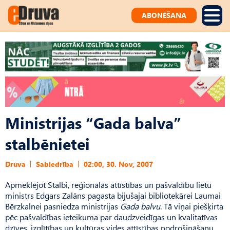
ABONĒŠANA
Ministrijas “Gada balva”
stalbēnietei
Druva
Sabiedrība
02:00, 30. Nov, 2007
Apmeklējot Stalbi, reģionālās attīstības un pašvaldību lietu
ministrs Edgars Zalāns pagasta bijušajai bibliotekārei Laumai
Bērzkalnei pasniedza ministrijas
Gada balvu
. Tā viņai piešķirta
pēc pašvaldības ieteikuma par daudzveidīgas un kvalitatīvas
dzīves, izglītības un kultūras vides attīstības nodrošināšanu.