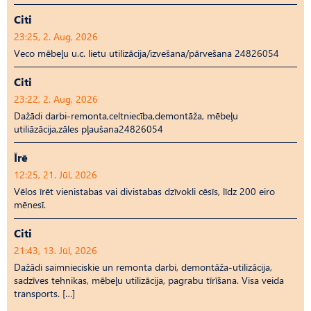
Citi
23:25, 2. Aug, 2026
Veco mēbeļu u.c. lietu utilizācija/izvešana/pārvešana 24826054
Citi
23:22, 2. Aug, 2026
Dažādi darbi-remonta,celtniecība,demontāža, mēbeļu
utiliāzācija,zāles pļaušana24826054
Īrē
12:25, 21. Jūl, 2026
Vēlos īrēt vienistabas vai divistabas dzīvokli cēsīs, līdz 200 eiro
mēnesī.
Citi
21:43, 13. Jūl, 2026
Dažādi saimnieciskie un remonta darbi, demontāža-utilizācija,
sadzīves tehnikas, mēbeļu utilizācija, pagrabu tīrīšana. Visa veida
transports. […]