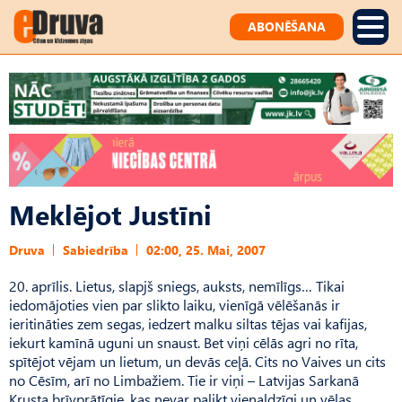
ABONĒŠANA
Meklējot Justīni
Druva
Sabiedrība
02:00, 25. Mai, 2007
20. aprīlis. Lietus, slapjš sniegs, auksts, nemīlīgs… Tikai
iedomājoties vien par slikto laiku, vienīgā vēlēšanās ir
ieritināties zem segas, iedzert malku siltas tējas vai kafijas,
iekurt kamīnā uguni un snaust. Bet viņi cēlās agri no rīta,
spītējot vējam un lietum, un devās ceļā. Cits no Vaives un cits
no Cēsīm, arī no Limbažiem. Tie ir viņi – Latvijas Sarkanā
Krusta brīvprātīgie, kas nevar palikt vienaldzīgi un vēlas