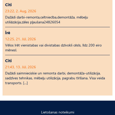
Citi
23:22, 2. Aug, 2026
Dažādi darbi-remonta,celtniecība,demontāža, mēbeļu
utiliāzācija,zāles pļaušana24826054
Īrē
12:25, 21. Jūl, 2026
Vēlos īrēt vienistabas vai divistabas dzīvokli cēsīs, līdz 200 eiro
mēnesī.
Citi
21:43, 13. Jūl, 2026
Dažādi saimnieciskie un remonta darbi, demontāža-utilizācija,
sadzīves tehnikas, mēbeļu utilizācija, pagrabu tīrīšana. Visa veida
transports. […]
Lietošanas noteikumi