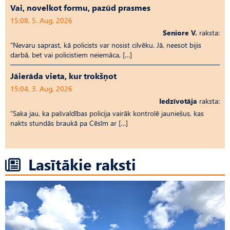
Vai, novelkot formu, pazūd prasmes
15:08, 5. Aug, 2026
Seniore V.
raksta:
“Nevaru saprast, kā policists var nosist cilvēku. Jā, neesot bijis
darbā, bet vai policistiem neiemāca, […]
Jāierāda vieta, kur trokšņot
15:04, 3. Aug, 2026
Iedzīvotāja
raksta:
“Saka jau, ka pašvaldības policija vairāk kontrolē jauniešus, kas
nakts stundās braukā pa Cēsīm ar […]
Lasītākie raksti