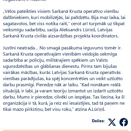
„Vēlos pateikties visiem Sarkanā Krusta operatīvo vienību
dalībniekiem, kuri mobilizējās, lai palīdzētu. Bija maz laika, lai
sagatavotos, bet viss notika raiti,” cerot arī turpmāk uz tikpat
veiksmīgu sadarbību, sacīja Aleksandrs Lūriņš, Latvijas
Sarkanā Krusta civilās aizsardzības projekta koordinators.
Justīni neatrada… No smagā pasākuma ieguvums tomēr ir.
Sarkanā Krusta operatīvajām vienībām veidojās sekmīga
sadarbība ar policiju, militārajiem spēkiem un Valsts
ugunsdzēsības un glābšanas dienestu. Pirms tam bijušas
vairākas mācības, kurās Latvijas Sarkanā Krusta operatīvās
vienības parādījušas, ka spēj koncentrēties un veikt uzticēto
darbu prasmīgi. Pieredze nāk ar laiku. “Kad nonākam reālā
situācijā, ir labi, ja varam teoriju izmantot un izdarīt uzticēto
darbu. Mums ir pieredze, cilvēki un iespējas. Tas liecina, ka šī
organizācija ir tā, kurā, ja reiz esi iesaistījies, tad tā paņem ne
tikai mazo pirkstiņu, bet visu roku,” atzina A.Lūriņš.
Dalies: