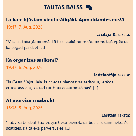
TAUTAS BALSS
Laikam kļūstam vieglprātīgāki. Apmaldamies mežā
19:47, 7. Aug, 2026
Lasītāja R.
raksta:
“Mazliet taču jāapdomā, kā tiksi laukā no meža, pirms tajā ej. Saka,
ka šogad palīdzēt […]
Kā organizēs satiksmi?
19:47, 6. Aug, 2026
Iedzīvotāja
raksta:
“Ja Cēsīs, Vaļņu ielā, kur vecās pienotavas teritorija, ierīkos
autostāvvietu, kā tad tur brauks automašīnas? […]
Atļāva visam sabrukt
15:08, 5. Aug, 2026
Lasītāja
raksta:
“Labi, ka beidzot kādreizējai Cēsu pienotavai būs cits saimnieks. Žēl
skatīties, kā tā ēka pārvērtusies […]