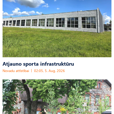
Atjauno sporta infrastruktūru
Novadu attīstībai
02:05, 5. Aug, 2026