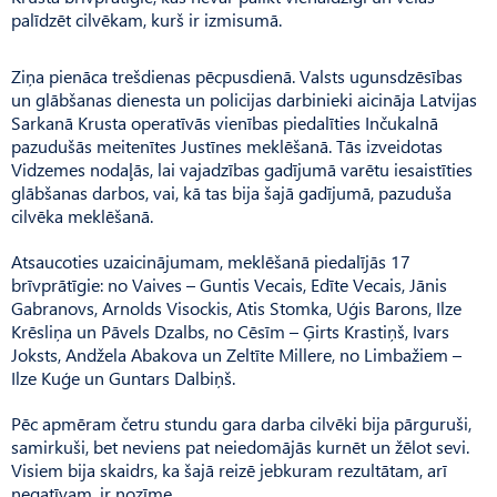
palīdzēt cilvēkam, kurš ir izmisumā.
Ziņa pienāca trešdienas pēcpusdienā. Valsts ugunsdzēsības
un glābšanas dienesta un policijas darbinieki aicināja Latvijas
Sarkanā Krusta operatīvās vienības piedalīties Inčukalnā
pazudušās meitenītes Justīnes meklēšanā. Tās izveidotas
Vidzemes nodaļās, lai vajadzības gadījumā varētu iesaistīties
glābšanas darbos, vai, kā tas bija šajā gadījumā, pazuduša
cilvēka meklēšanā.
Atsaucoties uzaicinājumam, meklēšanā piedalījās 17
brīvprātīgie: no Vaives – Guntis Vecais, Edīte Vecais, Jānis
Gabranovs, Arnolds Visockis, Atis Stomka, Uģis Barons, Ilze
Krēsliņa un Pāvels Dzalbs, no Cēsīm – Ģirts Krastiņš, Ivars
Joksts, Andžela Abakova un Zeltīte Millere, no Limbažiem –
Ilze Kuģe un Guntars Dalbiņš.
Pēc apmēram četru stundu gara darba cilvēki bija pārguruši,
samirkuši, bet neviens pat neiedomājās kurnēt un žēlot sevi.
Visiem bija skaidrs, ka šajā reizē jebkuram rezultātam, arī
negatīvam, ir nozīme.