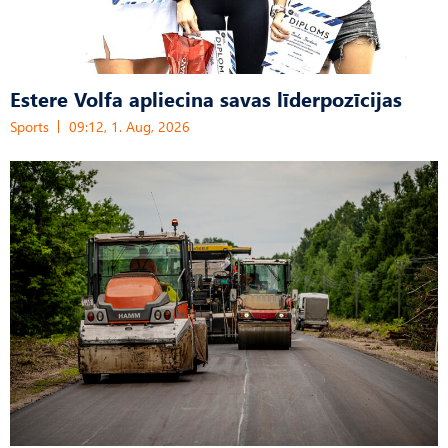
Estere Volfa apliecina savas līderpozīcijas
Sports
09:12, 1. Aug, 2026