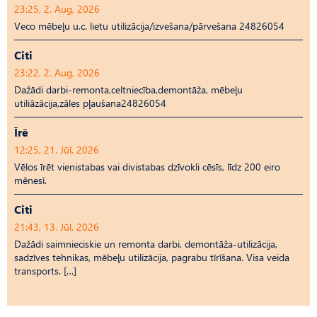
23:25, 2. Aug, 2026
Veco mēbeļu u.c. lietu utilizācija/izvešana/pārvešana 24826054
Citi
23:22, 2. Aug, 2026
Dažādi darbi-remonta,celtniecība,demontāža, mēbeļu
utiliāzācija,zāles pļaušana24826054
Īrē
12:25, 21. Jūl, 2026
Vēlos īrēt vienistabas vai divistabas dzīvokli cēsīs, līdz 200 eiro
mēnesī.
Citi
21:43, 13. Jūl, 2026
Dažādi saimnieciskie un remonta darbi, demontāža-utilizācija,
sadzīves tehnikas, mēbeļu utilizācija, pagrabu tīrīšana. Visa veida
transports. […]