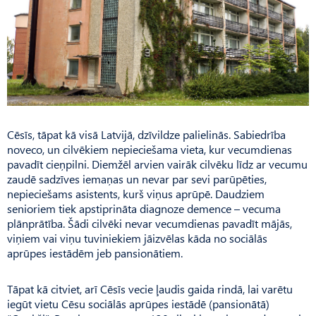
Cēsīs, tāpat kā visā Latvijā, dzīvildze palielinās. Sabiedrība
noveco, un cilvēkiem nepieciešama vieta, kur vecumdienas
pavadīt cieņpilni. Diemžēl arvien vairāk cilvēku līdz ar vecumu
zaudē sadzīves iemaņas un nevar par sevi parūpēties,
nepieciešams asistents, kurš viņus aprūpē. Daudziem
senioriem tiek apstiprināta diagnoze demence – vecuma
plānprātība. Šādi cilvēki nevar vecumdienas pavadīt mājās,
viņiem vai viņu tuviniekiem jāizvēlas kāda no sociālās
aprūpes iestādēm jeb pansionātiem.
Tāpat kā citviet, arī Cēsīs vecie ļaudis gaida rindā, lai varētu
iegūt vietu Cēsu sociālās aprūpes iestādē (pansionātā)