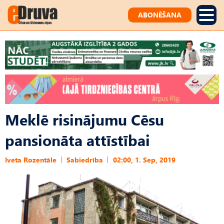
ABONĒŠANA
Meklē risinājumu Cēsu
pansionāta attīstībai
Iveta Rozentāle
Sabiedrība
02:00, 1. Sep, 2019