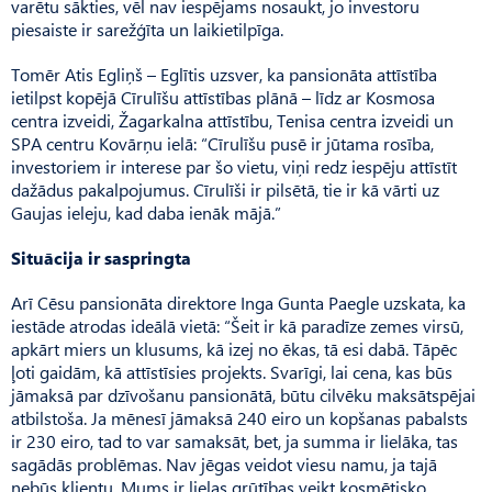
varētu sākties, vēl nav iespējams nosaukt, jo investoru
piesaiste ir sarežģīta un laikietilpīga.
Tomēr Atis Egliņš – Eglītis uzsver, ka pansionāta attīstība
ietilpst kopējā Cīrulīšu attīstības plānā – līdz ar Kosmosa
centra izveidi, Žagarkalna attīstību, Tenisa centra izveidi un
SPA centru Kovārņu ielā: “Cīrulīšu pusē ir jūtama rosība,
investoriem ir interese par šo vietu, viņi redz iespēju attīstīt
dažādus pakalpojumus. Cīrulīši ir pilsētā, tie ir kā vārti uz
Gaujas ieleju, kad daba ienāk mājā.”
Situācija ir saspringta
Arī Cēsu pansionāta direktore Inga Gunta Paegle uzskata, ka
iestāde atrodas ideālā vietā: “Šeit ir kā paradīze zemes virsū,
apkārt miers un klusums, kā izej no ēkas, tā esi dabā. Tāpēc
ļoti gaidām, kā attīstīsies projekts. Svarīgi, lai cena, kas būs
jāmaksā par dzīvošanu pansionātā, būtu cilvēku maksātspējai
atbilstoša. Ja mēnesī jāmaksā 240 eiro un kopšanas pabalsts
ir 230 eiro, tad to var samaksāt, bet, ja summa ir lielāka, tas
sagādās problēmas. Nav jēgas veidot viesu namu, ja tajā
nebūs klientu. Mums ir lielas grūtības veikt kosmētisko