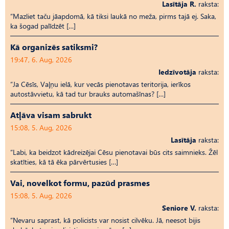
Lasītāja R.
raksta:
“Mazliet taču jāapdomā, kā tiksi laukā no meža, pirms tajā ej. Saka,
ka šogad palīdzēt […]
Kā organizēs satiksmi?
19:47, 6. Aug, 2026
Iedzīvotāja
raksta:
“Ja Cēsīs, Vaļņu ielā, kur vecās pienotavas teritorija, ierīkos
autostāvvietu, kā tad tur brauks automašīnas? […]
Atļāva visam sabrukt
15:08, 5. Aug, 2026
Lasītāja
raksta:
“Labi, ka beidzot kādreizējai Cēsu pienotavai būs cits saimnieks. Žēl
skatīties, kā tā ēka pārvērtusies […]
Vai, novelkot formu, pazūd prasmes
15:08, 5. Aug, 2026
Seniore V.
raksta:
“Nevaru saprast, kā policists var nosist cilvēku. Jā, neesot bijis