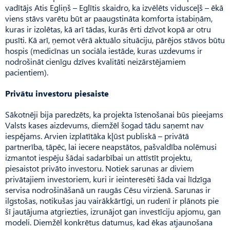
vadītājs Atis Egliņš – Eglītis skaidro, ka izvēlēts vidusceļš – ēkā
viens stāvs varētu būt ar paaugstināta komforta istabiņām,
kuras ir izolētas, kā arī tādas, kurās ērti dzīvot kopā ar otru
pusīti. Kā arī, ņemot vērā aktuālo situ­āciju, pārējos stāvos būtu
hospis (medicīnas un sociāla iestāde, kuras uzdevums ir
nodrošināt cienīgu dzīves kvalitāti neizārstējamiem
pacientiem).
Privātu investoru piesaiste
Sākotnēji bija paredzēts, ka projekta īstenošanai būs pieejams
Valsts kases aizdevums, diemžēl šogad tādu saņemt nav
iespējams. Arvien izplatītāka kļūst publiskā – privātā
partnerība, tāpēc, lai iecere neapstātos, pašvaldība nolēmusi
izmantot iespēju šādai sadarbībai un attīstīt projektu,
piesaistot privāto investoru. Notiek sarunas ar diviem
privātajiem investoriem, kuri ir ieinteresēti šāda vai līdzīga
servisa nodrošināšanā un raugās Cēsu virzienā. Sarunas ir
ilgstošas, notikušas jau vairākkārtīgi, un rudenī ir plānots pie
šī jautājuma atgriezties, izrunājot gan investīciju apjomu, gan
modeli. Diemžēl konkrētus datumus, kad ēkas atjaunošana