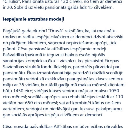
“Cīrulīši”. Pan­sionātā uzturas 130 cilvēki, no tiem ar demenci
ir 20. Šobrīd uz vietu pansionātā gaida līdz 15 cilvēkiem.
Iespējamie attīstības modeļi
Pagājušā gada oktobrī “Druvā” rakstījām, ka, lai mazinātu
rindas un radītu iespēju cilvēkiem ar demenci dzīvot atsevišķi
no pārējiem klientiem, saņemot nepieciešamo aprūpi, tiek
plānoti Cēsu pansionāta attīstības iespējamie modeļi.
Pašvaldība īpašumā ir ieguvusi blakus esošo bijušās
sanatorijas kompleksa ēku – viesnīcu, ko, piesaistot Eiropas
Savienības struktūrfondu līdzekļus, paredzēts pārveidot par
pansionātu. Ēkas izmantošanai bija paredzēti dažādi scenāriji:
pansionātu veidot kā ekskluzīvu paaugstinātas klases senioru
māju ar 35 vietām, kur tādā gadījumā maksa mēnesī klientam
būtu 1450 eiro; vidējas klases senioru māju ar maksu 1050
eiro mēnesī; sociālās aprūpes un rehabilitācijas iestādi ar 110
vietām par 650 eiro mēnesī; vai arī kombinēt kādus no šiem
variantiem, veidojot un piedāvājot gan luksusa pakalpojumu,
gan sociālās aprūpes iespēju cilvēkiem ar demenci.
Cēsu novada pašvaldības Attīstības un būvniecības pārvaldes