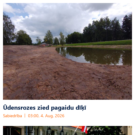
Ūdensrozes zied pagaidu dīķī
Sabiedrība
03:00, 4. Aug, 2026