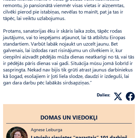
remontu, jo pansionātā vienmēr visas vietas ir aizņemtas,
cilvēki pierod pie istabiņas, nevēlas to mainīt, pat ja tas ir
tāpēc, lai veiktu uzlabojumus.
Protams, sanatorijas ēku ir skāris laika zobs, tāpēc rodas
jautājums, vai to iespējams atjaunot, lai tā atbilstu Eiropas
standartiem. Varbūt labāk nojaukt un uzcelt jaunu. Bet
galvenais, lai izdodas rast risinājumu un cilvēkiem ir, kur
cieņpilni aizvadīt pēdējās mūža dienas neatkarīgi no tā, vai tās
ir pēdējās pāris dienas vai gadi. Situācija mūsu jomā šobrīd ir
saspringta. Nekad nav bijis tik grūti atrast jaunus darbiniekus
kā šogad, esošajiem ir ļoti liela slodze, daudzi ir izdeguši, lai
gan dara darbu pēc labākās sirdsapziņas.”
Dalies:
DOMAS UN VIEDOKĻI
Agnese Leiburga
Latviešu sievietes “parastais” 101 darbiņš